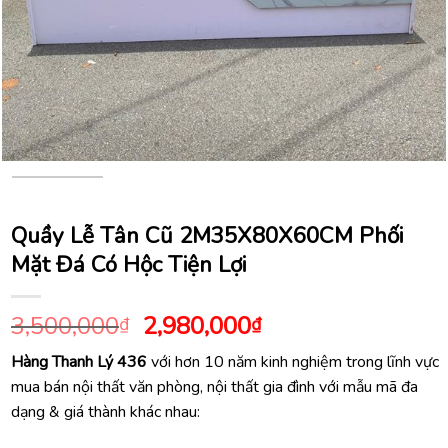
Quầy Lễ Tân Cũ 2M35X80X60CM Phối
Mặt Đá Có Hộc Tiện Lợi
Giá
Giá
3,500,000
2,980,000
₫
₫
gốc
hiện
Hàng Thanh Lý 436
với hơn 10 năm kinh nghiệm trong lĩnh vực
là:
tại
mua bán nội thất văn phòng, nội thất gia đình với mẫu mã đa
3,500,000₫.
là:
dạng & giá thành khác nhau:
2,980,000₫.