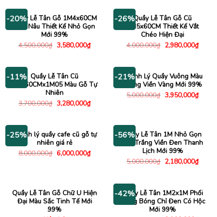
4,000,000₫.
là:
2,980
Quầy Lễ Tân Gỗ 1M4x60CM
Quầy Lễ Tân Gỗ Cũ
-20%
-26%
Màu Nâu Thiết Kế Nhỏ Gọn
1M5x60CM Thiết Kế Vắt
Mới 99%
Chéo Hiện Đại
Giá
Giá
Giá
Giá
4,500,000
₫
3,580,000
₫
4,000,000
₫
2,980,000
₫
gốc
hiện
gốc
hiện
là:
tại
là:
tại
4,500,000₫.
là:
4,000,000₫.
là:
3,580,000₫.
2,980
Quầy Lễ Tân Cũ
Thanh Lý Quầy Vuông Màu
-11%
-21%
2Mx60CMx1M05 Màu Gỗ Tự
Trắng Viền Vàng Mới 99%
Nhiên
Giá
Giá
5,000,000
₫
3,950,000
₫
gốc
hiện
Giá
Giá
3,700,000
₫
3,280,000
₫
là:
tại
gốc
hiện
5,000,000₫.
là:
là:
tại
3,950
3,700,000₫.
là:
3,280,000₫.
Thanh lý quầy cafe cũ gỗ tự
Quầy Lễ Tân 1M Nhỏ Gọn
-25%
-56%
nhiên giá rẻ
Mặt Trắng Viền Đen Thanh
Lịch Mới 99%
Giá
Giá
8,000,000
₫
6,000,000
₫
gốc
hiện
Giá
Giá
5,000,000
₫
2,180,000
₫
là:
tại
gốc
hiện
8,000,000₫.
là:
là:
tại
6,000,000₫.
5,000,000₫.
là:
2,180
Quầy Lễ Tân Gỗ Chữ U Hiện
Quầy Lễ Tân 1M2x1M Phối
-42%
Đại Màu Sắc Tinh Tế Mới
Trắng Bóng Chỉ Đen Có Hộc
99%
Mới 99%