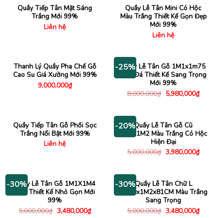
2,650,000₫.
3,880
Quầy Tiếp Tân Mặt Sáng
Quầy Lễ Tân Mini Có Hộc
Trắng Mới 99%
Màu Trắng Thiết Kế Gọn Đẹp
Mới 99%
Liên hệ
Liên hệ
Thanh Lý Quầy Pha Chế Gỗ
Quầy Lễ Tân Gỗ 1M1x1m75
-25%
Cao Su Giá Xưởng Mới 99%
Vân Đá Thiết Kế Sang Trọng
Mới 99%
9,000,000
₫
Giá
Giá
8,000,000
₫
5,980,000
₫
gốc
hiện
là:
tại
8,000,000₫.
là:
5,980
Quầy Tiếp Tân Gỗ Phối Sọc
Quầy Lễ Tân Gỗ Cũ
-20%
Trắng Nổi Bật Mới 99%
2M2x1M2 Màu Trắng Có Hộc
Hiện Đại
Liên hệ
Giá
Giá
5,000,000
₫
3,980,000
₫
gốc
hiện
là:
tại
5,000,000₫.
là:
3,980
Quầy Lễ Tân Gỗ 1M1X1M4
Quầy Lễ Tân Chữ L
-30%
-30%
Nâu Thiết Kế Nhỏ Gọn Mới
3M40x1M2x81CM Màu Trắng
99%
Sang Trọng
Giá
Giá
Giá
Giá
5,000,000
₫
3,480,000
₫
5,000,000
₫
3,480,000
₫
gốc
hiện
gốc
hiện