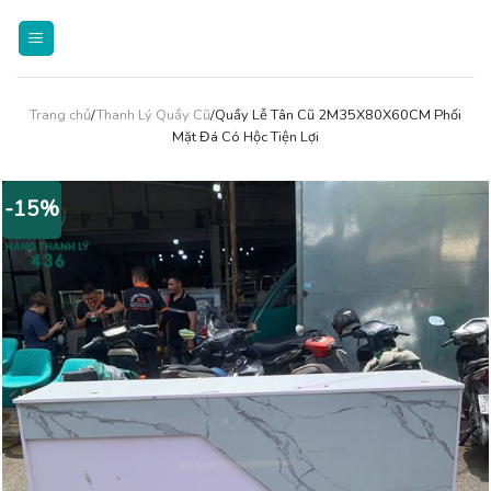
Skip
to
content
Trang chủ
/
Thanh Lý Quầy Cũ
/Quầy Lễ Tân Cũ 2M35X80X60CM Phối
Mặt Đá Có Hộc Tiện Lợi
-15%