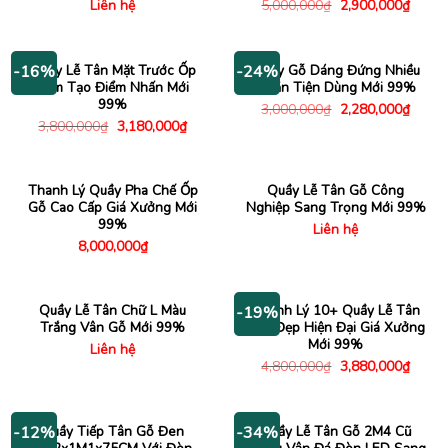
Giá
Giá
Liên hệ
5,000,000
₫
2,900,000
₫
gốc
hiện
là:
tại
5,000,000₫.
là:
2,900
Quầy Lễ Tân Mặt Trước Ốp
Quầy Gỗ Dáng Đứng Nhiều
-16%
-24%
Xám Tạo Điểm Nhấn Mới
Ngăn Tiện Dùng Mới 99%
99%
Giá
Giá
3,000,000
₫
2,280,000
₫
gốc
hiện
Giá
Giá
3,800,000
₫
3,180,000
₫
là:
tại
gốc
hiện
3,000,000₫.
là:
là:
tại
2,280
3,800,000₫.
là:
3,180,000₫.
Thanh Lý Quầy Pha Chế Ốp
Quầy Lễ Tân Gỗ Công
Gỗ Cao Cấp Giá Xưởng Mới
Nghiệp Sang Trọng Mới 99%
99%
Liên hệ
8,000,000
₫
Quầy Lễ Tân Chữ L Màu
Thanh Lý 10+ Quầy Lễ Tân
-19%
Trắng Vân Gỗ Mới 99%
Mini Đẹp Hiện Đại Giá Xưởng
Mới 99%
Liên hệ
Giá
Giá
4,800,000
₫
3,880,000
₫
gốc
hiện
là:
tại
4,800,000₫.
là:
3,880
Quầy Tiếp Tân Gỗ Đen
Quầy Lễ Tân Gỗ 2M4 Cũ
-12%
-34%