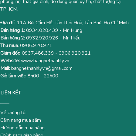
phòng, nội thất gia đình, đồ dùng quán uy tín, chất lượng tại
TPHCM.
Địa chỉ
: 11A Bùi Cẩm Hổ, Tân Thới Hoà, Tân Phú, Hồ Chí Minh
Bán hàng 1
:
0934.028.439
- Mr. Hưng
Bán hàng 2
:
0932.920.926
- Mr. Hiếu
Thu mua
:
0906.920.921
Giám đốc
:
0937.486.339
-
0906.920.921
Website:
www.banghethanhly.vn
Mail:
banghethanhly.vn@gmail.com
Giờ làm việc
: 8h00 - 22h00
LIÊN KẾT
Về chúng tôi
Cẩm nang mua sắm
Hướng dẫn mua hàng
Chính sách giao hàng