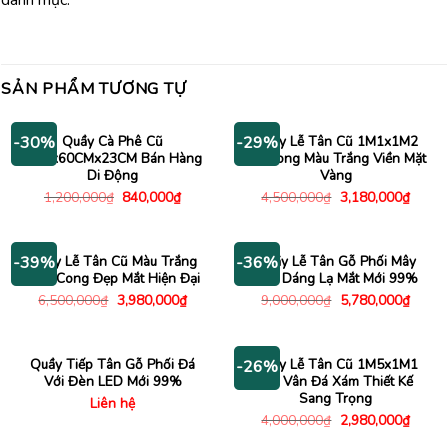
danh mục.
SẢN PHẨM TƯƠNG TỰ
Quầy Cà Phê Cũ
Quầy Lễ Tân Cũ 1M1x1M2
-30%
-29%
1M8x60CMx23CM Bán Hàng
Bo Cong Màu Trắng Viền Mặt
Di Động
Vàng
Giá
Giá
Giá
Giá
1,200,000
₫
840,000
₫
4,500,000
₫
3,180,000
₫
gốc
hiện
gốc
hiện
là:
tại
là:
tại
1,200,000₫.
là:
4,500,000₫.
là:
840,000₫.
3,180
Quầy Lễ Tân Cũ Màu Trắng
Quầy Lễ Tân Gỗ Phối Mây
-39%
-36%
Uốn Cong Đẹp Mắt Hiện Đại
Kiểu Dáng Lạ Mắt Mới 99%
Giá
Giá
Giá
Giá
6,500,000
₫
3,980,000
₫
9,000,000
₫
5,780,000
₫
gốc
hiện
gốc
hiện
là:
tại
là:
tại
6,500,000₫.
là:
9,000,000₫.
là:
3,980,000₫.
5,780
Quầy Tiếp Tân Gỗ Phối Đá
Quầy Lễ Tân Cũ 1M5x1M1
-26%
Với Đèn LED Mới 99%
Giả Vân Đá Xám Thiết Kế
Sang Trọng
Liên hệ
Giá
Giá
4,000,000
₫
2,980,000
₫
gốc
hiện
là:
tại