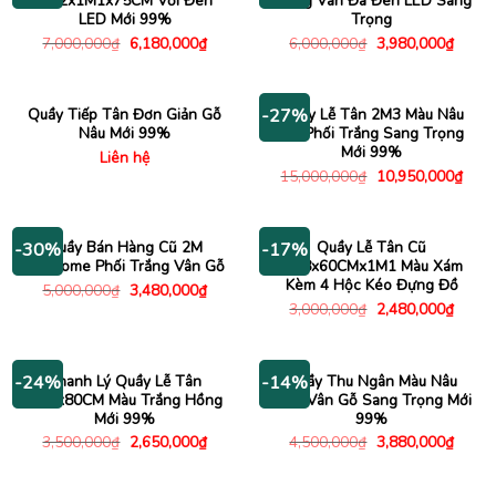
2M2x1M1x75CM Với Đèn
Trắng Vân Đá Đèn LED Sang
LED Mới 99%
Trọng
Giá
Giá
Giá
Giá
7,000,000
₫
6,180,000
₫
6,000,000
₫
3,980,000
₫
gốc
hiện
gốc
hiện
là:
tại
là:
tại
7,000,000₫.
là:
6,000,000₫.
là:
6,180,000₫.
3,980
Quầy Tiếp Tân Đơn Giản Gỗ
Quầy Lễ Tân 2M3 Màu Nâu
-27%
Nâu Mới 99%
Gỗ Phối Trắng Sang Trọng
Mới 99%
Liên hệ
Giá
Giá
15,000,000
₫
10,950,000
₫
gốc
hiện
là:
tại
15,000,000₫.
là:
10,9
Quầy Bán Hàng Cũ 2M
Quầy Lễ Tân Cũ
-30%
-17%
Welcome Phối Trắng Vân Gỗ
1M8x60CMx1M1 Màu Xám
Kèm 4 Hộc Kéo Đựng Đồ
Giá
Giá
5,000,000
₫
3,480,000
₫
gốc
hiện
Giá
Giá
3,000,000
₫
2,480,000
₫
là:
tại
gốc
hiện
5,000,000₫.
là:
là:
tại
3,480,000₫.
3,000,000₫.
là:
2,480
Thanh Lý Quầy Lễ Tân
Quầy Thu Ngân Màu Nâu
-24%
-14%
1M2x80CM Màu Trắng Hồng
1M6 Vân Gỗ Sang Trọng Mới
Mới 99%
99%
Giá
Giá
Giá
Giá
3,500,000
₫
2,650,000
₫
4,500,000
₫
3,880,000
₫
gốc
hiện
gốc
hiện
là:
tại
là:
tại
3,500,000₫.
là:
4,500,000₫.
là: