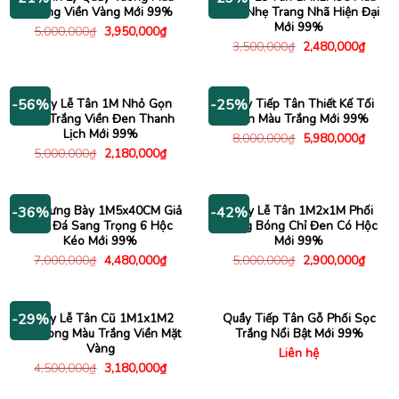
Trắng Viền Vàng Mới 99%
Xám Nhẹ Trang Nhã Hiện Đại
Mới 99%
Giá
Giá
5,000,000
₫
3,950,000
₫
gốc
hiện
Giá
Giá
3,500,000
₫
2,480,000
₫
là:
tại
gốc
hiện
5,000,000₫.
là:
là:
tại
3,950,000₫.
3,500,000₫.
là:
2,480
Quầy Lễ Tân 1M Nhỏ Gọn
Quầy Tiếp Tân Thiết Kế Tối
-56%
-25%
Mặt Trắng Viền Đen Thanh
Giản Màu Trắng Mới 99%
Lịch Mới 99%
Giá
Giá
8,000,000
₫
5,980,000
₫
gốc
hiện
Giá
Giá
5,000,000
₫
2,180,000
₫
là:
tại
gốc
hiện
8,000,000₫.
là:
là:
tại
5,980
5,000,000₫.
là:
2,180,000₫.
Tủ Trưng Bày 1M5x40CM Giả
Quầy Lễ Tân 1M2x1M Phối
-36%
-42%
Vân Đá Sang Trọng 6 Hộc
Trắng Bóng Chỉ Đen Có Hộc
Kéo Mới 99%
Mới 99%
Giá
Giá
Giá
Giá
7,000,000
₫
4,480,000
₫
5,000,000
₫
2,900,000
₫
gốc
hiện
gốc
hiện
là:
tại
là:
tại
7,000,000₫.
là:
5,000,000₫.
là:
4,480,000₫.
2,900
Quầy Lễ Tân Cũ 1M1x1M2
Quầy Tiếp Tân Gỗ Phối Sọc
-29%
Bo Cong Màu Trắng Viền Mặt
Trắng Nổi Bật Mới 99%
Vàng
Liên hệ
Giá
Giá
4,500,000
₫
3,180,000
₫
gốc
hiện
là:
tại