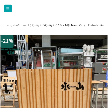
Skip
to
content
Trang chủ
/
Thanh Lý Quầy Cũ
/Quầy Cũ 1M2 Mặt Nan Gỗ Tạo Điểm Nhấn
-21%