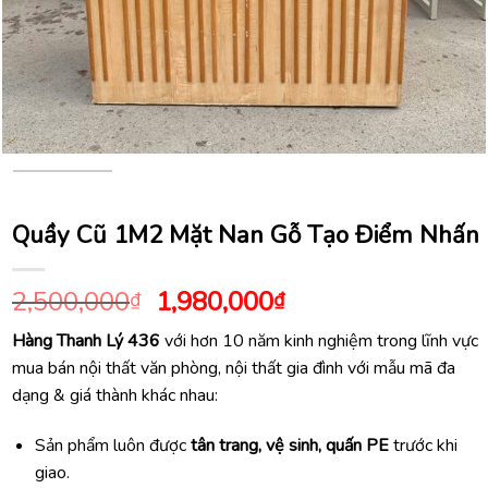
Quầy Cũ 1M2 Mặt Nan Gỗ Tạo Điểm Nhấn
Giá
Giá
2,500,000
1,980,000
₫
₫
gốc
hiện
Hàng Thanh Lý 436
với hơn 10 năm kinh nghiệm trong lĩnh vực
là:
tại
mua bán nội thất văn phòng, nội thất gia đình với mẫu mã đa
2,500,000₫.
là:
dạng & giá thành khác nhau:
1,980,000₫.
Sản phẩm luôn được
tân trang, vệ sinh, quấn PE
trước khi
giao.