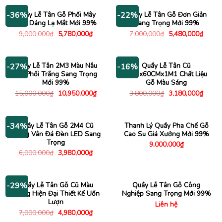
4,500,000₫.
là:
3,180,000₫.
Quầy Lễ Tân Gỗ Phối Mây
Quầy Lễ Tân Gỗ Đơn Giản
-36%
-22%
Kiểu Dáng Lạ Mắt Mới 99%
Sang Trọng Mới 99%
Giá
Giá
Giá
Giá
9,000,000
₫
5,780,000
₫
7,000,000
₫
5,480,000
₫
gốc
hiện
gốc
hiện
là:
tại
là:
tại
9,000,000₫.
là:
7,000,000₫.
là:
5,780,000₫.
5,480
Quầy Lễ Tân 2M3 Màu Nâu
Quầy Lễ Tân Cũ
-27%
-16%
Gỗ Phối Trắng Sang Trọng
1M6x60CMx1M1 Chất Liệu
Mới 99%
Gỗ Màu Sáng
Giá
Giá
Giá
Giá
15,000,000
₫
10,950,000
₫
3,800,000
₫
3,180,000
₫
gốc
hiện
gốc
hiện
là:
tại
là:
tại
15,000,000₫.
là:
3,800,000₫.
là:
10,950,000₫.
3,180
Quầy Lễ Tân Gỗ 2M4 Cũ
Thanh Lý Quầy Pha Chế Gỗ
-34%
Trắng Vân Đá Đèn LED Sang
Cao Su Giá Xưởng Mới 99%
Trọng
9,000,000
₫
Giá
Giá
6,000,000
₫
3,980,000
₫
gốc
hiện
là:
tại
6,000,000₫.
là:
3,980,000₫.
Quầy Lễ Tân Gỗ Cũ Màu
Quầy Lễ Tân Gỗ Công
-29%
Trắng Hiện Đại Thiết Kế Uốn
Nghiệp Sang Trọng Mới 99%
Lượn
Liên hệ
Giá
Giá
7,000,000
₫
4,980,000
₫
gốc
hiện