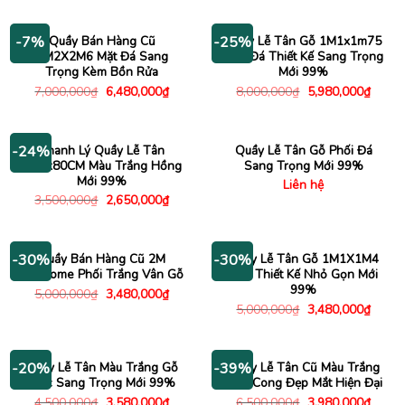
là:
tại
7,000,000₫.
là:
4,980,000₫.
Quầy Bán Hàng Cũ
Quầy Lễ Tân Gỗ 1M1x1m75
-7%
-25%
3M2X2M6 Mặt Đá Sang
Vân Đá Thiết Kế Sang Trọng
Trọng Kèm Bồn Rửa
Mới 99%
Giá
Giá
Giá
Giá
7,000,000
₫
6,480,000
₫
8,000,000
₫
5,980,000
₫
gốc
hiện
gốc
hiện
là:
tại
là:
tại
7,000,000₫.
là:
8,000,000₫.
là:
6,480,000₫.
5,980
Thanh Lý Quầy Lễ Tân
Quầy Lễ Tân Gỗ Phối Đá
-24%
1M2x80CM Màu Trắng Hồng
Sang Trọng Mới 99%
Mới 99%
Liên hệ
Giá
Giá
3,500,000
₫
2,650,000
₫
gốc
hiện
là:
tại
3,500,000₫.
là:
2,650,000₫.
Quầy Bán Hàng Cũ 2M
Quầy Lễ Tân Gỗ 1M1X1M4
-30%
-30%
Welcome Phối Trắng Vân Gỗ
Nâu Thiết Kế Nhỏ Gọn Mới
99%
Giá
Giá
5,000,000
₫
3,480,000
₫
gốc
hiện
Giá
Giá
5,000,000
₫
3,480,000
₫
là:
tại
gốc
hiện
5,000,000₫.
là:
là:
tại
3,480,000₫.
5,000,000₫.
là:
3,480
Quầy Lễ Tân Màu Trắng Gỗ
Quầy Lễ Tân Cũ Màu Trắng
-20%
-39%
Mộc Sang Trọng Mới 99%
Uốn Cong Đẹp Mắt Hiện Đại
Giá
Giá
Giá
Giá
4,500,000
₫
3,580,000
₫
6,500,000
₫
3,980,000
₫