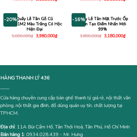
gốc
hiện
gốc
hiện
là:
tại
là:
tại
4,500,000₫.
là:
6,500,000₫.
là:
3,580,000₫.
3,980
Quầy Lễ Tân Gỗ Cũ
Quầy Lễ Tân Mặt Trước Ốp
-20%
-16%
2M2x1M2 Màu Trắng Có Hộc
Xám Tạo Điểm Nhấn Mới
Hiện Đại
99%
Giá
Giá
Giá
Giá
5,000,000
₫
3,980,000
₫
3,800,000
₫
3,180,000
₫
gốc
hiện
gốc
hiện
là:
tại
là:
tại
5,000,000₫.
là:
3,800,000₫.
là:
3,980,000₫.
3,180
HÀNG THANH LÝ 436
Cửa hàng chuyên cung cấp bàn ghế thanh lý giá rẻ, nội thất văn
phòng, nội thất gia đình, đồ dùng quán uy tín, chất lượng tại
TPHCM.
Địa chỉ
: 11A Bùi Cẩm Hổ, Tân Thới Hoà, Tân Phú, Hồ Chí Minh
Bán hàng 1
:
0934.028.439
- Mr. Hưng