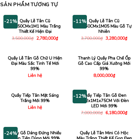
SẢN PHẨM TƯƠNG TỰ
Quầy Lễ Tân Cũ
Quầy Lễ Tân Cũ
-21%
-11%
1Mx50CMx1M1 Màu Trắng
2Mx60CMx1M05 Màu Gỗ Tự
Thiết Kế Hiện Đại
Nhiên
Giá
Giá
Giá
Giá
3,500,000
₫
2,780,000
₫
3,700,000
₫
3,280,000
₫
gốc
hiện
gốc
hiện
là:
tại
là:
tại
3,500,000₫.
là:
3,700,000₫.
là:
2,780,000₫.
3,280
Quầy Lễ Tân Gỗ Chữ U Hiện
Thanh Lý Quầy Pha Chế Ốp
Đại Màu Sắc Tinh Tế Mới
Gỗ Cao Cấp Giá Xưởng Mới
99%
99%
Liên hệ
8,000,000
₫
Quầy Tiếp Tân Mặt Sáng
Quầy Tiếp Tân Gỗ Đen
-12%
Trắng Mới 99%
2M2x1M1x75CM Với Đèn
LED Mới 99%
Liên hệ
Giá
Giá
7,000,000
₫
6,180,000
₫
gốc
hiện
là:
tại
7,000,000₫.
là:
6,180
Quầy Gỗ Dáng Đứng Nhiều
Quầy Lễ Tân Mini Có Hộc
-24%
Ngăn Tiện Dùng Mới 99%
Màu Trắng Thiết Kế Gọn Đẹp