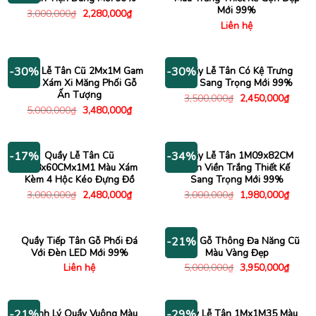
Mới 99%
Giá
Giá
3,000,000
₫
2,280,000
₫
gốc
hiện
Liên hệ
là:
tại
3,000,000₫.
là:
2,280,000₫.
Quầy Lễ Tân Cũ 2Mx1M Gam
Quầy Lễ Tân Có Kệ Trưng
-30%
-30%
Màu Xám Xi Măng Phối Gỗ
Bày Sang Trọng Mới 99%
Ấn Tượng
Giá
Giá
3,500,000
₫
2,450,000
₫
gốc
hiện
Giá
Giá
5,000,000
₫
3,480,000
₫
là:
tại
gốc
hiện
3,500,000₫.
là:
là:
tại
2,450
5,000,000₫.
là:
3,480,000₫.
Quầy Lễ Tân Cũ
Quầy Lễ Tân 1M09x82CM
-17%
-34%
1M8x60CMx1M1 Màu Xám
Đen Viền Trắng Thiết Kế
Kèm 4 Hộc Kéo Đựng Đồ
Sang Trọng Mới 99%
Giá
Giá
Giá
Giá
3,000,000
₫
2,480,000
₫
3,000,000
₫
1,980,000
₫
gốc
hiện
gốc
hiện
là:
tại
là:
tại
3,000,000₫.
là:
3,000,000₫.
là:
2,480,000₫.
1,980
Quầy Tiếp Tân Gỗ Phối Đá
Quầy Gỗ Thông Đa Năng Cũ
-21%
Với Đèn LED Mới 99%
Màu Vàng Đẹp
Giá
Giá
Liên hệ
5,000,000
₫
3,950,000
₫
gốc
hiện
là:
tại
5,000,000₫.
là:
3,950
Thanh Lý Quầy Vuông Màu
Quầy Lễ Tân 1Mx1M35 Màu
-21%
-29%