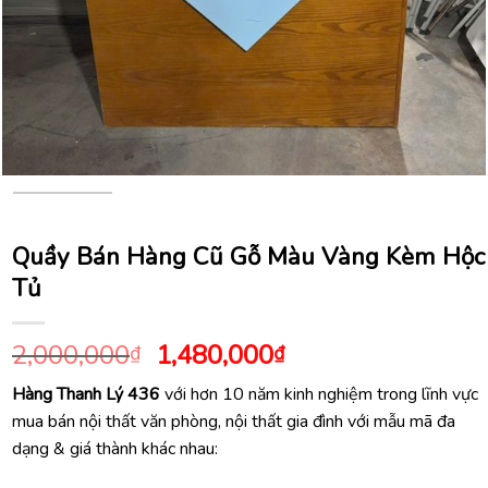
Quầy Bán Hàng Cũ Gỗ Màu Vàng Kèm Hộc
Tủ
Giá
Giá
2,000,000
1,480,000
₫
₫
gốc
hiện
Hàng Thanh Lý 436
với hơn 10 năm kinh nghiệm trong lĩnh vực
là:
tại
mua bán nội thất văn phòng, nội thất gia đình với mẫu mã đa
2,000,000₫.
là:
dạng & giá thành khác nhau:
1,480,000₫.