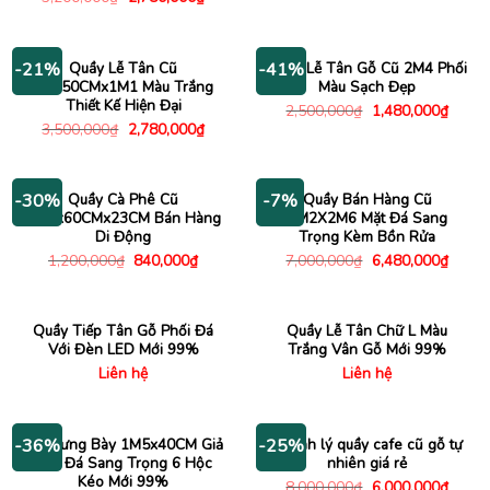
là:
tại
gốc
hiện
3,500,000₫.
là:
là:
tại
2,450
3,200,000₫.
là:
2,780,000₫.
Quầy Lễ Tân Cũ
Quầy Lễ Tân Gỗ Cũ 2M4 Phối
-21%
-41%
1Mx50CMx1M1 Màu Trắng
Màu Sạch Đẹp
Thiết Kế Hiện Đại
Giá
Giá
2,500,000
₫
1,480,000
₫
gốc
hiện
Giá
Giá
3,500,000
₫
2,780,000
₫
là:
tại
gốc
hiện
2,500,000₫.
là:
là:
tại
1,480
3,500,000₫.
là:
2,780,000₫.
Quầy Cà Phê Cũ
Quầy Bán Hàng Cũ
-30%
-7%
1M8x60CMx23CM Bán Hàng
3M2X2M6 Mặt Đá Sang
Di Động
Trọng Kèm Bồn Rửa
Giá
Giá
Giá
Giá
1,200,000
₫
840,000
₫
7,000,000
₫
6,480,000
₫
gốc
hiện
gốc
hiện
là:
tại
là:
tại
1,200,000₫.
là:
7,000,000₫.
là:
840,000₫.
6,480
Quầy Tiếp Tân Gỗ Phối Đá
Quầy Lễ Tân Chữ L Màu
Với Đèn LED Mới 99%
Trắng Vân Gỗ Mới 99%
Liên hệ
Liên hệ
Tủ Trưng Bày 1M5x40CM Giả
Thanh lý quầy cafe cũ gỗ tự
-36%
-25%
Vân Đá Sang Trọng 6 Hộc
nhiên giá rẻ
Kéo Mới 99%
Giá
Giá
8,000,000
₫
6,000,000
₫