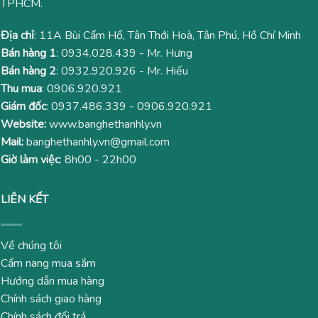
TPHCM.
Địa chỉ
: 11A Bùi Cẩm Hổ, Tân Thới Hoà, Tân Phú, Hồ Chí Minh
Bán hàng 1
:
0934.028.439
- Mr. Hưng
Bán hàng 2
:
0932.920.926
- Mr. Hiếu
Thu mua
:
0906.920.921
Giám đốc
:
0937.486.339
-
0906.920.921
Website:
www.banghethanhly.vn
Mail:
banghethanhly.vn@gmail.com
Giờ làm việc
: 8h00 - 22h00
LIÊN KẾT
Về chúng tôi
Cẩm nang mua sắm
Hướng dẫn mua hàng
Chính sách giao hàng
Chính sách đổi trả