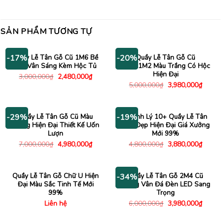
SẢN PHẨM TƯƠNG TỰ
Quầy Lễ Tân Gỗ Cũ 1M6 Bề
Quầy Lễ Tân Gỗ Cũ
-17%
-20%
Mặt Vân Sáng Kèm Hộc Tủ
2M2x1M2 Màu Trắng Có Hộc
Hiện Đại
Giá
Giá
3,000,000
₫
2,480,000
₫
gốc
hiện
Giá
Giá
5,000,000
₫
3,980,000
₫
là:
tại
gốc
hiện
3,000,000₫.
là:
là:
tại
2,480,000₫.
5,000,000₫.
là:
3,980
Quầy Lễ Tân Gỗ Cũ Màu
Thanh Lý 10+ Quầy Lễ Tân
-29%
-19%
Trắng Hiện Đại Thiết Kế Uốn
Mini Đẹp Hiện Đại Giá Xưởng
Lượn
Mới 99%
Giá
Giá
Giá
Giá
7,000,000
₫
4,980,000
₫
4,800,000
₫
3,880,000
₫
gốc
hiện
gốc
hiện
là:
tại
là:
tại
7,000,000₫.
là:
4,800,000₫.
là:
4,980,000₫.
3,880
Quầy Lễ Tân Gỗ Chữ U Hiện
Quầy Lễ Tân Gỗ 2M4 Cũ
-34%
Đại Màu Sắc Tinh Tế Mới
Trắng Vân Đá Đèn LED Sang
99%
Trọng
Giá
Giá
Liên hệ
6,000,000
₫
3,980,000
₫
gốc
hiện
là:
tại