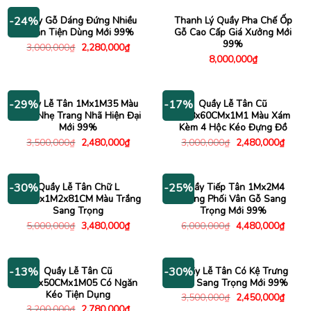
6,000,000₫.
là:
3,980
Quầy Gỗ Dáng Đứng Nhiều
Thanh Lý Quầy Pha Chế Ốp
-24%
Ngăn Tiện Dùng Mới 99%
Gỗ Cao Cấp Giá Xưởng Mới
99%
Giá
Giá
3,000,000
₫
2,280,000
₫
gốc
hiện
8,000,000
₫
là:
tại
3,000,000₫.
là:
2,280,000₫.
Quầy Lễ Tân 1Mx1M35 Màu
Quầy Lễ Tân Cũ
-29%
-17%
Xám Nhẹ Trang Nhã Hiện Đại
1M8x60CMx1M1 Màu Xám
Mới 99%
Kèm 4 Hộc Kéo Đựng Đồ
Giá
Giá
Giá
Giá
3,500,000
₫
2,480,000
₫
3,000,000
₫
2,480,000
₫
gốc
hiện
gốc
hiện
là:
tại
là:
tại
3,500,000₫.
là:
3,000,000₫.
là:
2,480,000₫.
2,480
Quầy Lễ Tân Chữ L
Quầy Tiếp Tân 1Mx2M4
-30%
-25%
3M40x1M2x81CM Màu Trắng
Trắng Phối Vân Gỗ Sang
Sang Trọng
Trọng Mới 99%
Giá
Giá
Giá
Giá
5,000,000
₫
3,480,000
₫
6,000,000
₫
4,480,000
₫
gốc
hiện
gốc
hiện
là:
tại
là:
tại
5,000,000₫.
là:
6,000,000₫.
là:
3,480,000₫.
4,480
Quầy Lễ Tân Cũ
Quầy Lễ Tân Có Kệ Trưng
-13%
-30%
1M5x50CMx1M05 Có Ngăn
Bày Sang Trọng Mới 99%
Kéo Tiện Dụng
Giá
Giá
3,500,000
₫
2,450,000
₫
gốc
hiện
Giá
Giá
3,200,000
₫
2,780,000
₫