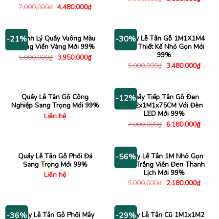
gốc
hiện
Giá
Giá
7,000,000
₫
4,480,000
₫
là:
tại
gốc
hiện
8,000,000₫.
là:
là:
tại
6,000
7,000,000₫.
là:
4,480,000₫.
Thanh Lý Quầy Vuông Màu
Quầy Lễ Tân Gỗ 1M1X1M4
-21%
-30%
Trắng Viền Vàng Mới 99%
Nâu Thiết Kế Nhỏ Gọn Mới
99%
Giá
Giá
5,000,000
₫
3,950,000
₫
gốc
hiện
Giá
Giá
5,000,000
₫
3,480,000
₫
là:
tại
gốc
hiện
5,000,000₫.
là:
là:
tại
3,950,000₫.
5,000,000₫.
là:
3,480
Quầy Lễ Tân Gỗ Công
Quầy Tiếp Tân Gỗ Đen
-12%
Nghiệp Sang Trọng Mới 99%
2M2x1M1x75CM Với Đèn
LED Mới 99%
Liên hệ
Giá
Giá
7,000,000
₫
6,180,000
₫
gốc
hiện
là:
tại
7,000,000₫.
là:
6,180
Quầy Lễ Tân Gỗ Phối Đá
Quầy Lễ Tân 1M Nhỏ Gọn
-56%
Sang Trọng Mới 99%
Mặt Trắng Viền Đen Thanh
Lịch Mới 99%
Liên hệ
Giá
Giá
5,000,000
₫
2,180,000
₫
gốc
hiện
là:
tại
5,000,000₫.
là:
2,180
Quầy Lễ Tân Gỗ Phối Mây
Quầy Lễ Tân Cũ 1M1x1M2
-36%
-29%