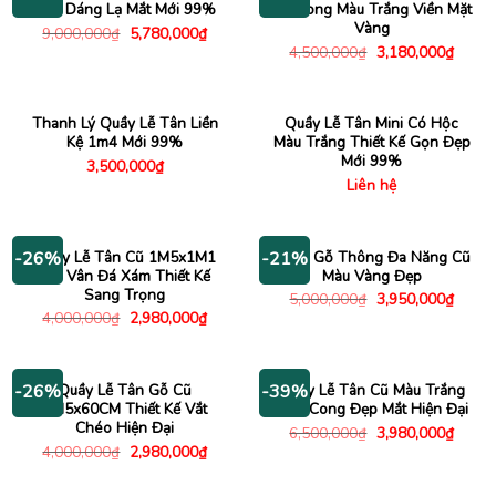
Kiểu Dáng Lạ Mắt Mới 99%
Bo Cong Màu Trắng Viền Mặt
Vàng
Giá
Giá
9,000,000
₫
5,780,000
₫
gốc
hiện
Giá
Giá
4,500,000
₫
3,180,000
₫
là:
tại
gốc
hiện
9,000,000₫.
là:
là:
tại
5,780,000₫.
4,500,000₫.
là:
3,180
Thanh Lý Quầy Lễ Tân Liền
Quầy Lễ Tân Mini Có Hộc
Kệ 1m4 Mới 99%
Màu Trắng Thiết Kế Gọn Đẹp
Mới 99%
3,500,000
₫
Liên hệ
Quầy Lễ Tân Cũ 1M5x1M1
Quầy Gỗ Thông Đa Năng Cũ
-26%
-21%
Giả Vân Đá Xám Thiết Kế
Màu Vàng Đẹp
Sang Trọng
Giá
Giá
5,000,000
₫
3,950,000
₫
gốc
hiện
Giá
Giá
4,000,000
₫
2,980,000
₫
là:
tại
gốc
hiện
5,000,000₫.
là:
là:
tại
3,950
4,000,000₫.
là:
2,980,000₫.
Quầy Lễ Tân Gỗ Cũ
Quầy Lễ Tân Cũ Màu Trắng
-26%
-39%
1M5x60CM Thiết Kế Vắt
Uốn Cong Đẹp Mắt Hiện Đại
Chéo Hiện Đại
Giá
Giá
6,500,000
₫
3,980,000
₫
gốc
hiện
Giá
Giá
4,000,000
₫
2,980,000
₫
là:
tại
gốc
hiện
6,500,000₫.
là:
là:
tại
3,980
4,000,000₫.
là: