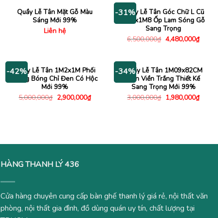
2,980,000₫.
Quầy Lễ Tân Mặt Gỗ Màu
Quầy Lễ Tân Góc Chữ L Cũ
-31%
Sáng Mới 99%
2M4x1M8 Ốp Lam Sóng Gỗ
Sang Trọng
Liên hệ
Giá
Giá
6,500,000
₫
4,480,000
₫
gốc
hiện
là:
tại
6,500,000₫.
là:
4,480
Quầy Lễ Tân 1M2x1M Phối
Quầy Lễ Tân 1M09x82CM
-42%
-34%
Trắng Bóng Chỉ Đen Có Hộc
Đen Viền Trắng Thiết Kế
Mới 99%
Sang Trọng Mới 99%
Giá
Giá
Giá
Giá
5,000,000
₫
2,900,000
₫
3,000,000
₫
1,980,000
₫
gốc
hiện
gốc
hiện
là:
tại
là:
tại
5,000,000₫.
là:
3,000,000₫.
là:
2,900,000₫.
1,980
HÀNG THANH LÝ 436
Cửa hàng chuyên cung cấp bàn ghế thanh lý giá rẻ, nội thất văn
phòng, nội thất gia đình, đồ dùng quán uy tín, chất lượng tại