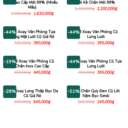
Da Cao Cấp Mới 99% (Nhiều
Có Kê Chân Mới 99%
Mẫu)
Giá
Giá
3,200,000
₫
2,200,000
₫
gốc
hiện
Giá
Giá
3,000,000
₫
1,620,000
₫
là:
tại
gốc
hiện
3,200,000₫.
là:
là:
tại
2,200
3,000,000₫.
là:
1,620,000₫.
Ghế Xoay Văn Phòng Tựa
Ghế Xoay Văn Phòng Cũ
-44%
-44%
Lưng Mặt Lưới Cũ Giá Rẻ
Lưng Lưới
Giá
Giá
Giá
Giá
700,000
₫
390,000
₫
700,000
₫
395,000
₫
gốc
hiện
gốc
hiện
là:
tại
là:
tại
700,000₫.
là:
700,000₫.
là:
390,000₫.
395,000
Ghế Xoay Văn Phòng Cũ
Ghế Xoay Văn Phòng Cũ Tựa
-19%
-44%
Chân Inox Cao Cấp
Lưng Lưới
Giá
Giá
Giá
Giá
550,000
₫
445,000
₫
700,000
₫
395,000
₫
gốc
hiện
gốc
hiện
là:
tại
là:
tại
550,000₫.
là:
700,000₫.
là:
445,000₫.
395,000
Ghế Xoay Lưng Thấp Bọc Da
Ghế Chân Quỳ Đen Cũ Lót
-28%
-51%
Cũ Giá Rẻ
Nệm Bọc Simili
Giá
Giá
Giá
Giá
900,000
₫
645,000
₫
500,000
₫
245,000
₫
gốc
hiện
gốc
hiện
là:
tại
là:
tại
900,000₫.
là:
500,000₫.
là:
645,000₫.
245,000