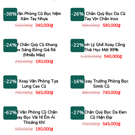
Ghế Văn Phòng Cũ Bọc Nệm
Ghế Chân Quỳ Bọc Da Cũ
-38%
-26%
Xám Tay Nhựa
Tay Vịn Chân Inox
Giá
Giá
Giá
Giá
550,000
₫
340,000
₫
800,000
₫
590,000
₫
gốc
hiện
gốc
hiện
là:
tại
là:
tại
550,000₫.
là:
800,000₫.
là:
340,000₫.
590,000
Ghế Chân Quỳ Cũ Khung
Thanh Lý Ghế Xoay Công
-24%
-22%
Inox Sáng Bóng Giá Rẻ
Thái Học Mới 99%
(Nhiều Màu)
Giá
Giá
1,200,000
₫
940,000
₫
gốc
hiện
Giá
Giá
250,000
₫
190,000
₫
là:
tại
gốc
hiện
1,200,000₫.
là:
là:
tại
940,00
250,000₫.
là:
190,000₫.
Ghế Xoay Văn Phòng Tựa
Ghế Xoay Trưởng Phòng Bọc
-22%
-16%
Lưng Cao Cũ
Simili Cũ
Giá
Giá
Giá
Giá
700,000
₫
545,000
₫
880,000
₫
740,000
₫
gốc
hiện
gốc
hiện
là:
tại
là:
tại
700,000₫.
là:
880,000₫.
là:
545,000₫.
740,000
Ghế Văn Phòng Cũ Chân
Ghế Chân Quỳ Bọc Da Đen
-62%
-27%
Xoay Bọc Vải Nỉ Êm Ái
Cũ Hiện Đại
Thoáng Khí
Giá
Giá
750,000
₫
545,000
₫
gốc
hiện
Giá
Giá
500,000
₫
190,000
₫
là:
tại
gốc
hiện