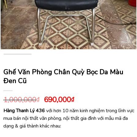
Ghế Văn Phòng Chân Quỳ Bọc Da Màu
Đen Cũ
Giá
Giá
1,000,000
690,000
₫
₫
gốc
hiện
Hàng Thanh Lý 436
với hơn 10 năm kinh nghiệm trong lĩnh vực
là:
tại
mua bán nội thất văn phòng, nội thất gia đình với mẫu mã đa
1,000,000₫.
là:
dạng & giá thành khác nhau:
690,000₫.