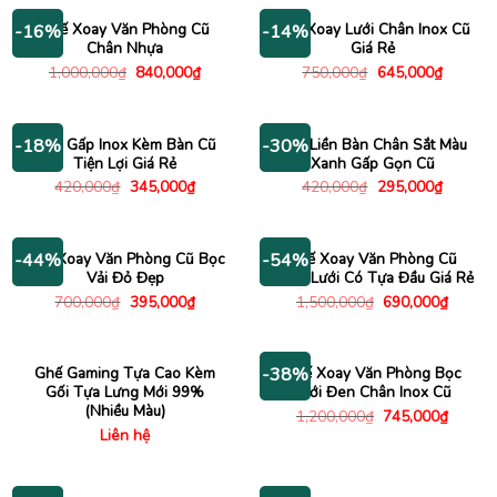
650,000₫.
là:
390,000₫.
Ghế Xoay Văn Phòng Cũ
Ghế Xoay Lưới Chân Inox Cũ
-16%
-14%
Chân Nhựa
Giá Rẻ
Giá
Giá
Giá
Giá
1,000,000
₫
840,000
₫
750,000
₫
645,000
₫
gốc
hiện
gốc
hiện
là:
tại
là:
tại
1,000,000₫.
là:
750,000₫.
là:
840,000₫.
645,000
Ghế Gấp Inox Kèm Bàn Cũ
Ghế Liền Bàn Chân Sắt Màu
-18%
-30%
Tiện Lợi Giá Rẻ
Xanh Gấp Gọn Cũ
Giá
Giá
Giá
Giá
420,000
₫
345,000
₫
420,000
₫
295,000
₫
gốc
hiện
gốc
hiện
là:
tại
là:
tại
420,000₫.
là:
420,000₫.
là:
345,000₫.
295,000
Ghế Xoay Văn Phòng Cũ Bọc
Ghế Xoay Văn Phòng Cũ
-44%
-54%
Vải Đỏ Đẹp
Lưng Lưới Có Tựa Đầu Giá Rẻ
Giá
Giá
Giá
Giá
700,000
₫
395,000
₫
1,500,000
₫
690,000
₫
gốc
hiện
gốc
hiện
là:
tại
là:
tại
700,000₫.
là:
1,500,000₫.
là:
395,000₫.
690,00
Ghế Gaming Tựa Cao Kèm
Ghế Xoay Văn Phòng Bọc
-38%
Gối Tựa Lưng Mới 99%
Lưới Đen Chân Inox Cũ
(Nhiều Màu)
Giá
Giá
1,200,000
₫
745,000
₫
gốc
hiện
Liên hệ
là:
tại
1,200,000₫.
là:
745,00