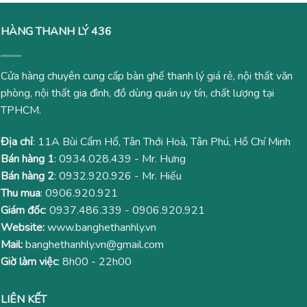
HÀNG THANH LÝ 436
Cửa hàng chuyên cung cấp bàn ghế thanh lý giá rẻ, nội thất văn
phòng, nội thất gia đình, đồ dùng quán uy tín, chất lượng tại
TPHCM.
Địa chỉ
: 11A Bùi Cẩm Hổ, Tân Thới Hoà, Tân Phú, Hồ Chí Minh
Bán hàng 1
:
0934.028.439
- Mr. Hưng
Bán hàng 2
:
0932.920.926
- Mr. Hiếu
Thu mua
:
0906.920.921
Giám đốc
:
0937.486.339
-
0906.920.921
Website:
www.banghethanhly.vn
Mail:
banghethanhly.vn@gmail.com
Giờ làm việc
: 8h00 - 22h00
LIÊN KẾT