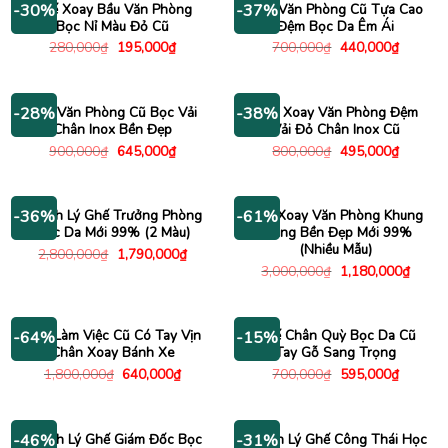
Ghế Xoay Bầu Văn Phòng
Ghế Văn Phòng Cũ Tựa Cao
-30%
-37%
Bọc Nỉ Màu Đỏ Cũ
Đệm Bọc Da Êm Ái
Giá
Giá
Giá
Giá
280,000
₫
195,000
₫
700,000
₫
440,000
₫
gốc
hiện
gốc
hiện
là:
tại
là:
tại
280,000₫.
là:
700,000₫.
là:
195,000₫.
440,000
Ghế Văn Phòng Cũ Bọc Vải
Ghế Xoay Văn Phòng Đệm
-28%
-38%
Chân Inox Bền Đẹp
Vải Đỏ Chân Inox Cũ
Giá
Giá
Giá
Giá
900,000
₫
645,000
₫
800,000
₫
495,000
₫
gốc
hiện
gốc
hiện
là:
tại
là:
tại
900,000₫.
là:
800,000₫.
là:
645,000₫.
495,000
Thanh Lý Ghế Trưởng Phòng
Ghế Xoay Văn Phòng Khung
-36%
-61%
Bọc Da Mới 99% (2 Màu)
Trắng Bền Đẹp Mới 99%
(Nhiều Mẫu)
Giá
Giá
2,800,000
₫
1,790,000
₫
gốc
hiện
Giá
Giá
3,000,000
₫
1,180,000
₫
là:
tại
gốc
hiện
2,800,000₫.
là:
là:
tại
1,790,000₫.
3,000,000₫.
là:
1,180
Ghế Làm Việc Cũ Có Tay Vịn
Ghế Chân Quỳ Bọc Da Cũ
-64%
-15%
Chân Xoay Bánh Xe
Tay Gỗ Sang Trọng
Giá
Giá
Giá
Giá
1,800,000
₫
640,000
₫
700,000
₫
595,000
₫
gốc
hiện
gốc
hiện
là:
tại
là:
tại
1,800,000₫.
là:
700,000₫.
là:
640,000₫.
595,000
Thanh Lý Ghế Giám Đốc Bọc
Thanh Lý Ghế Công Thái Học
-46%
-31%