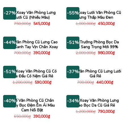
750,000₫.
là:
là:
tại
545,000
500,000₫.
là:
190,000₫.
Ghế Xoay Văn Phòng Lưng
Ghế Xoay Lưới Văn Phòng Cũ
-27%
-55%
Lưới Cũ (Nhiều Màu)
Lưng Thấp Màu Đen
Giá
Giá
Giá
Giá
750,000
₫
545,000
₫
1,000,000
₫
450,000
₫
gốc
hiện
gốc
hiện
là:
tại
là:
tại
750,000₫.
là:
1,000,000₫.
là:
545,000₫.
450,00
Ghế Văn Phòng Cũ Lưng Cao
Ghế Trưởng Phòng Bọc Da
-44%
-51%
Màu Xanh Tay Vịn Chân Xoay
Đen Sang Trọng Mới 99%
Giá
Giá
Giá
Giá
700,000
₫
390,000
₫
2,000,000
₫
980,000
₫
gốc
hiện
gốc
hiện
là:
tại
là:
tại
700,000₫.
là:
2,000,000₫.
là:
390,000₫.
980,00
Ghế Xoay Văn Phòng Cũ Có
Ghế Văn Phòng Cũ Lưng Lưới
-51%
-37%
Tựa Đầu Có Nệm Giá Rẻ
Giá Rẻ
Giá
Giá
Giá
Giá
1,200,000
₫
590,000
₫
700,000
₫
440,000
₫
gốc
hiện
gốc
hiện
là:
tại
là:
tại
1,200,000₫.
là:
700,000₫.
là:
590,000₫.
440,000
Ghế Văn Phòng Cũ Chân
Ghế Xoay Văn Phòng Lưng
-40%
-34%
Xoay Bọc Đệm Êm Ái Màu
Cao Bọc Da Cũ Giá Rẻ
Cam Nổi Bật
Giá
Giá
1,200,000
₫
790,000
₫
gốc
hiện
Giá
Giá
650,000
₫
390,000
₫
là:
tại
gốc
hiện
1,200,000₫.
là:
là:
tại
790,00