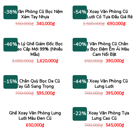
1,790
500,000₫.
là:
190,000₫.
Ghế Văn Phòng Cũ Bọc Nệm
Ghế Xoay Văn Phòng Cũ
-38%
-54%
Xám Tay Nhựa
Lưng Lưới Có Tựa Đầu Giá Rẻ
Giá
Giá
Giá
Giá
550,000
₫
340,000
₫
1,500,000
₫
690,000
₫
gốc
hiện
gốc
hiện
là:
tại
là:
tại
550,000₫.
là:
1,500,000₫.
là:
340,000₫.
690,00
Thanh Lý Ghế Giám Đốc Bọc
Ghế Văn Phòng Cũ Chân
-46%
-40%
Da Cao Cấp Mới 99% (Nhiều
Xoay Bọc Đệm Êm Ái Màu
Mẫu)
Cam Nổi Bật
Giá
Giá
Giá
Giá
3,000,000
₫
1,620,000
₫
650,000
₫
390,000
₫
gốc
hiện
gốc
hiện
là:
tại
là:
tại
3,000,000₫.
là:
650,000₫.
là:
1,620,000₫.
390,000
Ghế Chân Quỳ Bọc Da Cũ
Ghế Xoay Văn Phòng Cũ
-15%
-44%
Tay Gỗ Sang Trọng
Lưng Lưới
Giá
Giá
Giá
Giá
700,000
₫
595,000
₫
700,000
₫
395,000
₫
gốc
hiện
gốc
hiện
là:
tại
là:
tại
700,000₫.
là:
700,000₫.
là:
595,000₫.
395,000
Ghế Xoay Văn Phòng Lưng
Ghế Xoay Văn Phòng Tựa
-22%
Lưới Màu Đen Cũ
Lưng Cao Cũ
Giá
Giá
650,000
₫
700,000
₫
545,000
₫
gốc
hiện
là:
tại
700,000₫.
là: