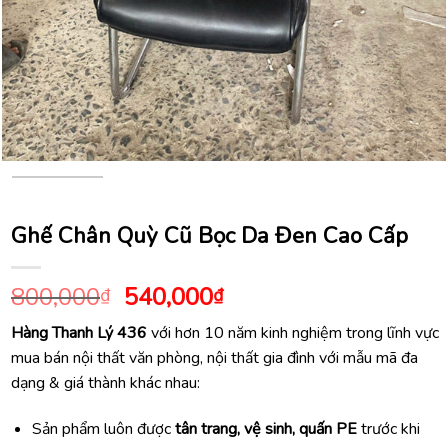
Ghế Chân Quỳ Cũ Bọc Da Đen Cao Cấp
Giá
Giá
800,000
540,000
₫
₫
gốc
hiện
Hàng Thanh Lý 436
với hơn 10 năm kinh nghiệm trong lĩnh vực
là:
tại
mua bán nội thất văn phòng, nội thất gia đình với mẫu mã đa
800,000₫.
là:
dạng & giá thành khác nhau:
540,000₫.
Sản phẩm luôn được
tân trang, vệ sinh, quấn PE
trước khi