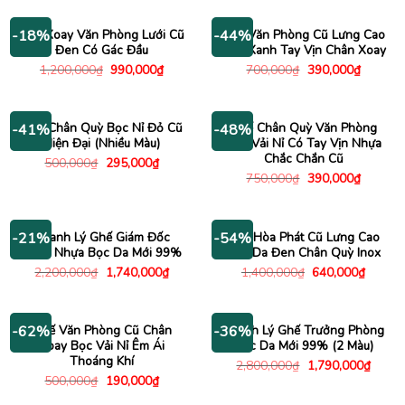
2,500,000₫.
là:
850,000₫.
là:
1,690,000₫.
740,000
Ghế Xoay Văn Phòng Lưới Cũ
Ghế Văn Phòng Cũ Lưng Cao
-18%
-44%
Đen Có Gác Đầu
Màu Xanh Tay Vịn Chân Xoay
Giá
Giá
Giá
Giá
1,200,000
₫
990,000
₫
700,000
₫
390,000
₫
gốc
hiện
gốc
hiện
là:
tại
là:
tại
1,200,000₫.
là:
700,000₫.
là:
990,000₫.
390,000
Ghế Chân Quỳ Bọc Nỉ Đỏ Cũ
Ghế Chân Quỳ Văn Phòng
-41%
-48%
Hiện Đại (Nhiều Màu)
Bọc Vải Nỉ Có Tay Vịn Nhựa
Chắc Chắn Cũ
Giá
Giá
500,000
₫
295,000
₫
gốc
hiện
Giá
Giá
750,000
₫
390,000
₫
là:
tại
gốc
hiện
500,000₫.
là:
là:
tại
295,000₫.
750,000₫.
là:
390,000
Thanh Lý Ghế Giám Đốc
Ghế Hòa Phát Cũ Lưng Cao
-21%
-54%
Chân Nhựa Bọc Da Mới 99%
Bọc Da Đen Chân Quỳ Inox
Giá
Giá
Giá
Giá
2,200,000
₫
1,740,000
₫
1,400,000
₫
640,000
₫
gốc
hiện
gốc
hiện
là:
tại
là:
tại
2,200,000₫.
là:
1,400,000₫.
là:
1,740,000₫.
640,00
Ghế Văn Phòng Cũ Chân
Thanh Lý Ghế Trưởng Phòng
-62%
-36%
Xoay Bọc Vải Nỉ Êm Ái
Bọc Da Mới 99% (2 Màu)
Thoáng Khí
Giá
Giá
2,800,000
₫
1,790,000
₫
gốc
hiện
Giá
Giá
500,000
₫
190,000
₫
là:
tại
gốc
hiện
2,800,000₫.
là:
là:
tại