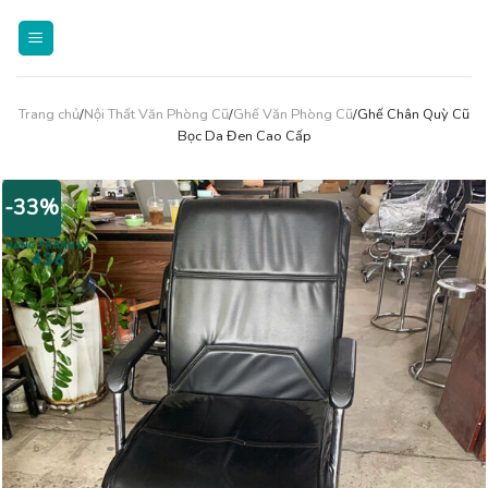
Skip
to
content
Trang chủ
/
Nội Thất Văn Phòng Cũ
/
Ghế Văn Phòng Cũ
/Ghế Chân Quỳ Cũ
Bọc Da Đen Cao Cấp
-33%