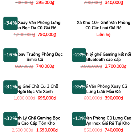
Giá
Giá
Giá
Giá
700,000
₫
395,000
₫
700,000
₫
340,000
₫
gốc
hiện
gốc
hiện
là:
tại
là:
tại
700,000₫.
là:
700,000₫.
là:
395,000₫.
340,000
Ghế Xoay Văn Phòng Lưng
Xả Kho 10+ Ghế Văn Phòng
-34%
Cao Bọc Da Cũ Giá Rẻ
Cũ Các Loại Giá Rẻ
Giá
Giá
1,200,000
₫
790,000
₫
Liên hệ
gốc
hiện
là:
tại
1,200,000₫.
là:
790,000₫.
Ghế Xoay Trưởng Phòng Bọc
Thanh lý ghế Gaming kết nối
-16%
-23%
Simili Cũ
Bluetooth cao cấp
Giá
Giá
Giá
Giá
880,000
₫
740,000
₫
3,500,000
₫
2,700,000
₫
gốc
hiện
gốc
hiện
là:
tại
là:
tại
880,000₫.
là:
3,500,000₫.
là:
740,000₫.
2,700
Băng Ghế Chờ Cũ 3 Chỗ
Ghế Văn Phòng Xoay Cũ
-31%
-35%
Ngồi Bọc Vải Xanh
Lưng Lưới Màu Đỏ
Giá
Giá
Giá
Giá
1,000,000
₫
695,000
₫
600,000
₫
390,000
₫
gốc
hiện
gốc
hiện
là:
tại
là:
tại
1,000,000₫.
là:
600,000₫.
là:
695,000₫.
390,000
Thanh Lý Ghế Gaming Bọc
Ghế Văn Phòng Cũ Lưng Cao
-32%
-13%
Da Cao Cấp Tồn Kho
Tay Vịn Inox Giá Rẻ Tại Kho
Giá
Giá
Giá
Giá
2,500,000
₫
1,690,000
₫
850,000
₫
740,000
₫
gốc
hiện
gốc
hiện
là:
tại
là:
tại