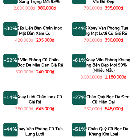
Đen Sang Trọng Mới 99%
Vải Đỏ Đẹp
Giá
Giá
Giá
Giá
2,000,000
₫
980,000
₫
700,000
₫
395,000
₫
gốc
hiện
gốc
hiện
là:
tại
là:
tại
2,000,000₫.
là:
700,000₫.
là:
980,000₫.
395,000
Ghế Gấp Liền Bàn Chân Inox
Ghế Xoay Văn Phòng Tựa
-30%
-44%
Mặt Bàn Xám Cũ
Lưng Mặt Lưới Cũ Giá Rẻ
Giá
Giá
Giá
Giá
420,000
₫
295,000
₫
700,000
₫
390,000
₫
gốc
hiện
gốc
hiện
là:
tại
là:
tại
420,000₫.
là:
700,000₫.
là:
295,000₫.
390,000
Ghế Văn Phòng Cũ Chân
Ghế Xoay Văn Phòng Khung
-52%
-61%
Xoay Bọc Da Màu Đen Giả Rẻ
Trắng Bền Đẹp Mới 99%
(Nhiều Mẫu)
Giá
Giá
500,000
₫
240,000
₫
gốc
hiện
Giá
Giá
3,000,000
₫
1,180,000
₫
là:
tại
gốc
hiện
500,000₫.
là:
là:
tại
240,000₫.
3,000,000₫.
là:
1,180
Ghế Xoay Lưới Chân Inox Cũ
Ghế Chân Quỳ Bọc Da Đen
-14%
-27%
Giá Rẻ
Cũ Hiện Đại
Giá
Giá
Giá
Giá
750,000
₫
645,000
₫
750,000
₫
545,000
₫
gốc
hiện
gốc
hiện
là:
tại
là:
tại
750,000₫.
là:
750,000₫.
là:
645,000₫.
545,000
Ghế Xoay Văn Phòng Cũ Tựa
Ghế Chân Quỳ Cũ Bọc Da
-44%
-51%
Lưng Lưới
Khung Kim Loại