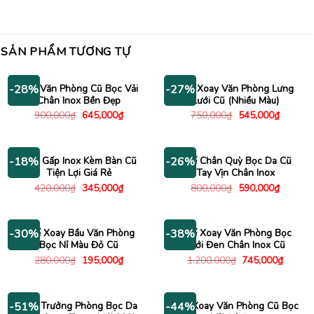
SẢN PHẨM TƯƠNG TỰ
Ghế Văn Phòng Cũ Bọc Vải
Ghế Xoay Văn Phòng Lưng
-28%
-27%
Chân Inox Bền Đẹp
Lưới Cũ (Nhiều Màu)
Giá
Giá
Giá
Giá
900,000
₫
645,000
₫
750,000
₫
545,000
₫
gốc
hiện
gốc
hiện
là:
tại
là:
tại
900,000₫.
là:
750,000₫.
là:
645,000₫.
545,000
Ghế Gấp Inox Kèm Bàn Cũ
Ghế Chân Quỳ Bọc Da Cũ
-18%
-26%
Tiện Lợi Giá Rẻ
Tay Vịn Chân Inox
Giá
Giá
Giá
Giá
420,000
₫
345,000
₫
800,000
₫
590,000
₫
gốc
hiện
gốc
hiện
là:
tại
là:
tại
420,000₫.
là:
800,000₫.
là:
345,000₫.
590,000
Ghế Xoay Bầu Văn Phòng
Ghế Xoay Văn Phòng Bọc
-30%
-38%
Bọc Nỉ Màu Đỏ Cũ
Lưới Đen Chân Inox Cũ
Giá
Giá
Giá
Giá
280,000
₫
195,000
₫
1,200,000
₫
745,000
₫
gốc
hiện
gốc
hiện
là:
tại
là:
tại
280,000₫.
là:
1,200,000₫.
là:
195,000₫.
745,00
Ghế Trưởng Phòng Bọc Da
Ghế Xoay Văn Phòng Cũ Bọc
-51%
-44%