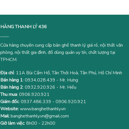
545,000
HÀNG THANH LÝ 436
Cửa hàng chuyên cung cấp bàn ghế thanh lý giá rẻ, nội thất văn
phòng, nội thất gia đình, đồ dùng quán uy tín, chất lượng tại
TPHCM.
Địa chỉ
: 11A Bùi Cẩm Hổ, Tân Thới Hoà, Tân Phú, Hồ Chí Minh
Bán hàng 1
:
0934.028.439
- Mr. Hưng
Bán hàng 2
:
0932.920.926
- Mr. Hiếu
Thu mua
:
0906.920.921
Giám đốc
:
0937.486.339
-
0906.920.921
Website:
www.banghethanhly.vn
Mail:
banghethanhly.vn@gmail.com
Giờ làm việc
: 8h00 - 22h00