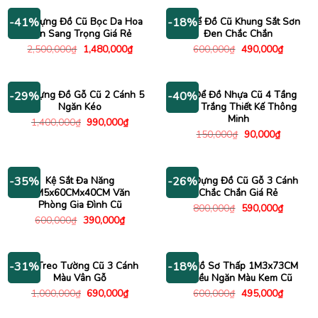
700,000₫.
là:
2,000,000₫.
là:
490,000₫.
1,480
Tủ Đựng Đồ Cũ Bọc Da Hoa
Kệ Để Đồ Cũ Khung Sắt Sơn
-41%
-18%
Văn Sang Trọng Giá Rẻ
Đen Chắc Chắn
Giá
Giá
Giá
Giá
2,500,000
₫
1,480,000
₫
600,000
₫
490,000
₫
gốc
hiện
gốc
hiện
là:
tại
là:
tại
2,500,000₫.
là:
600,000₫.
là:
1,480,000₫.
490,000
Tủ Đựng Đồ Gỗ Cũ 2 Cánh 5
Kệ Để Đồ Nhựa Cũ 4 Tầng
-29%
-40%
Ngăn Kéo
Màu Trắng Thiết Kế Thông
Minh
Giá
Giá
1,400,000
₫
990,000
₫
gốc
hiện
Giá
Giá
150,000
₫
90,000
₫
là:
tại
gốc
hiện
1,400,000₫.
là:
là:
tại
990,000₫.
150,000₫.
là:
90,000₫.
Kệ Sắt Đa Năng
Tủ Đựng Đồ Cũ Gỗ 3 Cánh
-35%
-26%
1M5x60CMx40CM Văn
Chắc Chắn Giá Rẻ
Phòng Gia Đình Cũ
Giá
Giá
800,000
₫
590,000
₫
gốc
hiện
Giá
Giá
600,000
₫
390,000
₫
là:
tại
gốc
hiện
800,000₫.
là:
là:
tại
590,000
600,000₫.
là:
390,000₫.
Tủ Treo Tường Cũ 3 Cánh
Kệ Hồ Sơ Thấp 1M3x73CM
-31%
-18%
Màu Vân Gỗ
Nhiều Ngăn Màu Kem Cũ
Giá
Giá
Giá
Giá
1,000,000
₫
690,000
₫
600,000
₫
495,000
₫
gốc
hiện
gốc
hiện
là:
tại
là:
tại