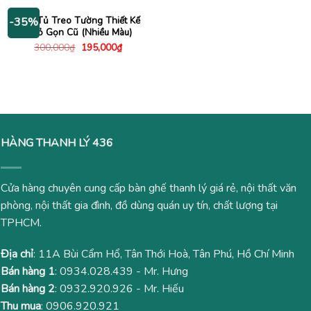
1,000,000₫.
là:
600,000₫.
là:
690,000₫.
495,000
Hộc Tủ Treo Tường Thiết Kế
-35%
Nhỏ Gọn Cũ (Nhiều Màu)
Giá
Giá
300,000
₫
195,000
₫
gốc
hiện
là:
tại
300,000₫.
là:
195,000₫.
HÀNG THANH LÝ 436
Cửa hàng chuyên cung cấp bàn ghế thanh lý giá rẻ, nội thất văn
phòng, nội thất gia đình, đồ dùng quán uy tín, chất lượng tại
TPHCM.
Địa chỉ
: 11A Bùi Cẩm Hổ, Tân Thới Hoà, Tân Phú, Hồ Chí Minh
Bán hàng 1
:
0934.028.439
- Mr. Hưng
Bán hàng 2
:
0932.920.926
- Mr. Hiếu
Thu mua
:
0906.920.921