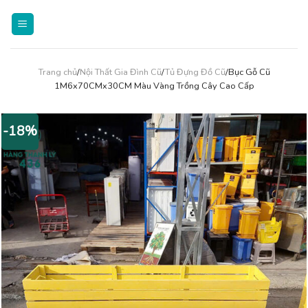
Skip
to
content
Trang chủ
/
Nội Thất Gia Đình Cũ
/
Tủ Đựng Đồ Cũ
/Bục Gỗ Cũ
1M6x70CMx30CM Màu Vàng Trồng Cây Cao Cấp
-18%