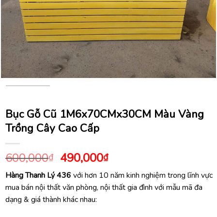
Bục Gỗ Cũ 1M6x70CMx30CM Màu Vàng
Trồng Cây Cao Cấp
Giá
Giá
600,000
490,000
₫
₫
gốc
hiện
Hàng Thanh Lý 436
với hơn 10 năm kinh nghiệm trong lĩnh vực
là:
tại
mua bán nội thất văn phòng, nội thất gia đình với mẫu mã đa
600,000₫.
là:
dạng & giá thành khác nhau:
490,000₫.