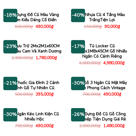
là:
tại
là:
tại
1,100,000₫.
là:
800,000₫.
là:
890,000₫.
490,000
Tủ Đựng Đồ Cũ Màu Vàng
Kệ Nhựa Cũ 4 Tầng Màu
-18%
-40%
Kem Kiểu Dáng Cổ Điển
TrắngTiện Lợi
Giá
Giá
Giá
Giá
600,000
₫
490,000
₫
150,000
₫
90,000
₫
gốc
hiện
gốc
hiện
là:
tại
là:
tại
600,000₫.
là:
150,000₫.
là:
490,000₫.
90,000₫.
Kệ Lưu Trữ 2Mx2M1x60CM
Tủ Locker Cũ
-23%
-17%
Cũ Màu Cam Và Xanh Dương
3M7x1M8x45CM Gỗ Nhiều
Ngăn Có Cánh Riêng
Giá
Giá
2,300,000
₫
1,780,000
₫
gốc
hiện
Giá
Giá
6,000,000
₫
4,980,000
₫
là:
tại
gốc
hiện
2,300,000₫.
là:
là:
tại
1,780,000₫.
6,000,000₫.
là:
4,980
Tủ Thuốc Gia Đình 2 Cánh
Tủ Gỗ 3 Ngăn Cũ Mặt Mây
-21%
-30%
Kính Gỗ Tự Nhiên Cũ
Đan Phong Cách Vintage
Giá
Giá
Giá
Giá
500,000
₫
395,000
₫
700,000
₫
490,000
₫
gốc
hiện
gốc
hiện
là:
tại
là:
tại
500,000₫.
là:
700,000₫.
là:
395,000₫.
490,000
Tủ Ngăn Kéo Linh Kiện Cũ
Tủ Đựng Đồ Cũ Gỗ Công
-30%
-26%
Nhiều Hộc
Nghiệp Tiện Dụng Giá Rẻ
Giá
Giá
Giá
Giá
700,000
₫
490,000
₫
2,000,000
₫
1,480,000
₫
gốc
hiện
gốc
hiện
là:
tại
là:
tại