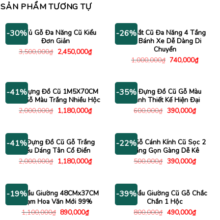
SẢN PHẨM TƯƠNG TỰ
Kệ Tủ Gỗ Đa Năng Cũ Kiểu
Kệ Sắt Cũ Đa Năng 4 Tầng
-30%
-26%
Đơn Giản
Có Bánh Xe Dễ Dàng Di
Chuyển
Giá
Giá
3,500,000
₫
2,450,000
₫
gốc
hiện
Giá
Giá
1,000,000
₫
740,000
₫
là:
tại
gốc
hiện
3,500,000₫.
là:
là:
tại
2,450,000₫.
1,000,000₫.
là:
740,00
Tủ Đựng Đồ Cũ 1M5X70CM
Tủ Đựng Đồ Cũ Gỗ Màu
-41%
-35%
Vân Gỗ Màu Trắng Nhiều Hộc
Xanh Thiết Kế Hiện Đại
Giá
Giá
Giá
Giá
2,000,000
₫
1,180,000
₫
600,000
₫
390,000
₫
gốc
hiện
gốc
hiện
là:
tại
là:
tại
2,000,000₫.
là:
600,000₫.
là:
1,180,000₫.
390,000
Tủ Đựng Đồ Cũ Gỗ Trắng
Tủ Gỗ Cánh Kính Cũ Sọc 2
-41%
-22%
Kiểu Dáng Tân Cổ Điển
Tầng Gọn Gàng Dễ Kê
Giá
Giá
Giá
Giá
2,000,000
₫
1,180,000
₫
500,000
₫
390,000
₫
gốc
hiện
gốc
hiện
là:
tại
là:
tại
2,000,000₫.
là:
500,000₫.
là:
1,180,000₫.
390,000
Tủ Đầu Giường 48CMx37CM
Tủ Đầu Giường Cũ Gỗ Chắc
-19%
-39%
Chạm Hoa Văn Mới 99%
Chắn 1 Hộc
Giá
Giá
Giá
Giá
1,100,000
₫
890,000
₫
800,000
₫
490,000
₫
gốc
hiện
gốc
hiện