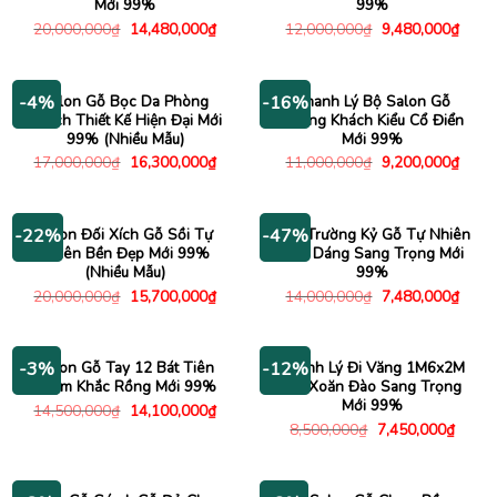
Mới 99%
99%
Giá
Giá
Giá
Giá
20,000,000
₫
14,480,000
₫
12,000,000
₫
9,480,000
₫
gốc
hiện
gốc
hiện
là:
tại
là:
tại
20,000,000₫.
là:
12,000,000₫.
là:
14,480,000₫.
9,480
Salon Gỗ Bọc Da Phòng
Thanh Lý Bộ Salon Gỗ
-4%
-16%
Khách Thiết Kế Hiện Đại Mới
Phòng Khách Kiểu Cổ Điển
99% (Nhiều Mẫu)
Mới 99%
Giá
Giá
Giá
Giá
17,000,000
₫
16,300,000
₫
11,000,000
₫
9,200,000
₫
gốc
hiện
gốc
hiện
là:
tại
là:
tại
17,000,000₫.
là:
11,000,000₫.
là:
16,300,000₫.
9,200
Salon Đối Xích Gỗ Sồi Tự
Ghế Trường Kỷ Gỗ Tự Nhiên
-22%
-47%
Nhiên Bền Đẹp Mới 99%
Kiểu Dáng Sang Trọng Mới
(Nhiều Mẫu)
99%
Giá
Giá
Giá
Giá
20,000,000
₫
15,700,000
₫
14,000,000
₫
7,480,000
₫
gốc
hiện
gốc
hiện
là:
tại
là:
tại
20,000,000₫.
là:
14,000,000₫.
là:
15,700,000₫.
7,480
Salon Gỗ Tay 12 Bát Tiên
Thanh Lý Đi Văng 1M6x2M
-3%
-12%
Chạm Khắc Rồng Mới 99%
Gỗ Xoăn Đào Sang Trọng
Mới 99%
Giá
Giá
14,500,000
₫
14,100,000
₫
gốc
hiện
Giá
Giá
8,500,000
₫
7,450,000
₫
là:
tại
gốc
hiện
14,500,000₫.
là:
là:
tại
14,100,000₫.
8,500,000₫.
là:
7,450