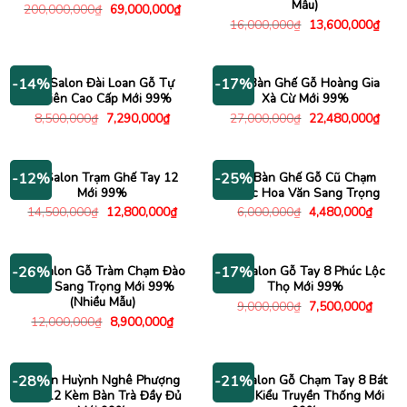
Mẫu)
Giá
Giá
200,000,000
₫
69,000,000
₫
gốc
hiện
Giá
Giá
16,000,000
₫
13,600,000
₫
là:
tại
gốc
hiện
200,000,000₫.
là:
là:
tại
69,000,000₫.
16,000,000₫.
là:
13,6
Bộ Salon Đài Loan Gỗ Tự
Bộ Bàn Ghế Gỗ Hoàng Gia
-14%
-17%
Nhiên Cao Cấp Mới 99%
Xà Cừ Mới 99%
Giá
Giá
Giá
Giá
8,500,000
₫
7,290,000
₫
27,000,000
₫
22,480,000
₫
gốc
hiện
gốc
hiện
là:
tại
là:
tại
8,500,000₫.
là:
27,000,000₫.
là:
7,290,000₫.
22,4
Bộ Salon Trạm Ghế Tay 12
Bộ Bàn Ghế Gỗ Cũ Chạm
-12%
-25%
Mới 99%
Khắc Hoa Văn Sang Trọng
Giá
Giá
Giá
Giá
14,500,000
₫
12,800,000
₫
6,000,000
₫
4,480,000
₫
gốc
hiện
gốc
hiện
là:
tại
là:
tại
14,500,000₫.
là:
6,000,000₫.
là:
12,800,000₫.
4,480
Bộ Salon Gỗ Tràm Chạm Đào
Bộ Salon Gỗ Tay 8 Phúc Lộc
-26%
-17%
Tay Sang Trọng Mới 99%
Thọ Mới 99%
(Nhiều Mẫu)
Giá
Giá
9,000,000
₫
7,500,000
₫
gốc
hiện
Giá
Giá
12,000,000
₫
8,900,000
₫
là:
tại
gốc
hiện
9,000,000₫.
là:
là:
tại
7,500
12,000,000₫.
là:
8,900,000₫.
Salon Huỳnh Nghê Phượng
Bộ Salon Gỗ Chạm Tay 8 Bát
-28%
-21%
Tay 12 Kèm Bàn Trà Đầy Đủ
Tiên Kiểu Truyền Thống Mới