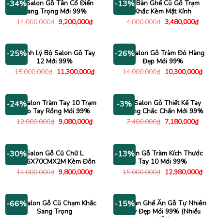
Bộ Salon Gỗ Tân Cổ Điển
Bộ Bàn Ghế Cũ Gỗ Trạm
-34%
-13%
Sang Trọng Mới 99%
Khắc Kèm Mặt Kính
Giá
Giá
Giá
Giá
14,000,000
₫
9,200,000
₫
4,000,000
₫
3,480,000
₫
gốc
hiện
gốc
hiện
là:
tại
là:
tại
14,000,000₫.
là:
4,000,000₫.
là:
9,200,000₫.
3,480
Thanh Lý Bộ Salon Gỗ Tay
Bộ Salon Gỗ Tràm Đỏ Hàng
-25%
-26%
12 Mới 99%
Đẹp Mới 99%
Giá
Giá
Giá
Giá
15,000,000
₫
11,300,000
₫
14,000,000
₫
10,300,000
₫
gốc
hiện
gốc
hiện
là:
tại
là:
tại
15,000,000₫.
là:
14,000,000₫.
là:
11,300,000₫.
10,3
Bộ Salon Tràm Tay 10 Trạm
Bộ Salon Gỗ Thiết Kế Tay
-24%
-3%
Đào Tay Rồng Mới 99%
Vuông Chắc Chắn Mới 99%
Giá
Giá
Giá
Giá
12,000,000
₫
9,080,000
₫
7,400,000
₫
7,180,000
₫
gốc
hiện
gốc
hiện
là:
tại
là:
tại
12,000,000₫.
là:
7,400,000₫.
là:
9,080,000₫.
7,180
Salon Gỗ Cũ Chữ L
Salon Gỗ Tràm Kích Thước
-30%
-13%
2M76X70CMX2M Kèm Đôn
Tay 10 Mới 99%
Giá
Giá
Giá
Giá
14,000,000
₫
9,800,000
₫
15,000,000
₫
12,980,000
₫
gốc
hiện
gốc
hiện
là:
tại
là:
tại
14,000,000₫.
là:
15,000,000₫.
là:
9,800,000₫.
12,9
Bộ Salon Gỗ Cũ Chạm Khắc
Bộ Bàn Ghế Ăn Gỗ Tự Nhiên
-66%
-15%
Sang Trọng
Dày Đẹp Mới 99% (Nhiều