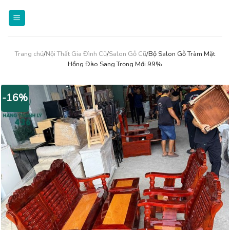
Skip
to
content
Trang chủ
/
Nội Thất Gia Đình Cũ
/
Salon Gỗ Cũ
/Bộ Salon Gỗ Tràm Mặt
Hồng Đào Sang Trọng Mới 99%
-16%