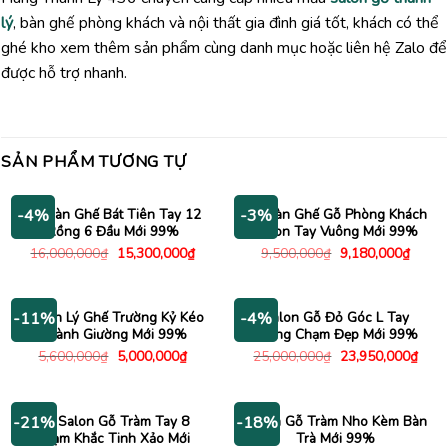
lý
, bàn ghế phòng khách và nội thất gia đình giá tốt, khách có thể
ghé kho xem thêm sản phẩm cùng danh mục hoặc liên hệ Zalo để
được hỗ trợ nhanh.
SẢN PHẨM TƯƠNG TỰ
Bộ Bàn Ghế Bát Tiên Tay 12
Bộ Bàn Ghế Gỗ Phòng Khách
-4%
-3%
Rồng 6 Đầu Mới 99%
Salon Tay Vuông Mới 99%
Giá
Giá
Giá
Giá
16,000,000
₫
15,300,000
₫
9,500,000
₫
9,180,000
₫
gốc
hiện
gốc
hiện
là:
tại
là:
tại
16,000,000₫.
là:
9,500,000₫.
là:
15,300,000₫.
9,180
Thanh Lý Ghế Trường Kỷ Kéo
Salon Gỗ Đỏ Góc L Tay
-11%
-4%
Thành Giường Mới 99%
Trứng Chạm Đẹp Mới 99%
Giá
Giá
Giá
Giá
5,600,000
₫
5,000,000
₫
25,000,000
₫
23,950,000
₫
gốc
hiện
gốc
hiện
là:
tại
là:
tại
5,600,000₫.
là:
25,000,000₫.
là:
5,000,000₫.
23,9
Bộ Salon Gỗ Tràm Tay 8
Salon Gỗ Tràm Nho Kèm Bàn
-21%
-18%
Chạm Khắc Tinh Xảo Mới
Trà Mới 99%