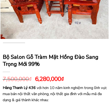
Bộ Salon Gỗ Tràm Mặt Hồng Đào Sang
Trọng Mới 99%
Giá
Giá
7,500,000
6,280,000
₫
₫
gốc
hiện
Hàng Thanh Lý 436
với hơn 10 năm kinh nghiệm trong lĩnh vực
là:
tại
mua bán nội thất văn phòng, nội thất gia đình với mẫu mã đa
7,500,000₫.
là:
dạng & giá thành khác nhau:
6,280,000₫.