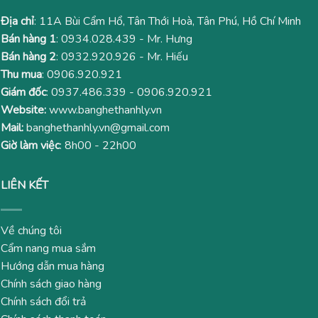
Địa chỉ
: 11A Bùi Cẩm Hổ, Tân Thới Hoà, Tân Phú, Hồ Chí Minh
Bán hàng 1
:
0934.028.439
- Mr. Hưng
Bán hàng 2
:
0932.920.926
- Mr. Hiếu
Thu mua
:
0906.920.921
Giám đốc
:
0937.486.339
-
0906.920.921
Website:
www.banghethanhly.vn
Mail:
banghethanhly.vn@gmail.com
Giờ làm việc
: 8h00 - 22h00
LIÊN KẾT
Về chúng tôi
Cẩm nang mua sắm
Hướng dẫn mua hàng
Chính sách giao hàng
Chính sách đổi trả