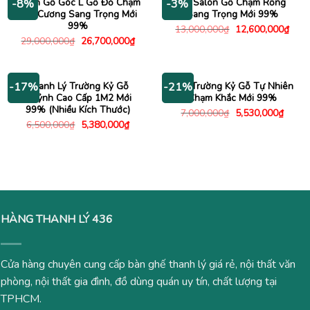
Salon Gỗ Góc L Gỗ Đỏ Chạm
Bộ Salon Gỗ Chạm Rồng
-8%
-3%
Kim Cương Sang Trọng Mới
Sang Trọng Mới 99%
99%
Giá
Giá
13,000,000
₫
12,600,000
₫
gốc
hiện
Giá
Giá
29,000,000
₫
26,700,000
₫
là:
tại
gốc
hiện
13,000,000₫.
là:
là:
tại
12,6
29,000,000₫.
là:
26,700,000₫.
Thanh Lý Trường Kỷ Gỗ
Ghế Trường Kỷ Gỗ Tự Nhiên
-17%
-21%
Quỷnh Cao Cấp 1M2 Mới
Chạm Khắc Mới 99%
99% (Nhiều Kích Thước)
Giá
Giá
7,000,000
₫
5,530,000
₫
gốc
hiện
Giá
Giá
6,500,000
₫
5,380,000
₫
là:
tại
gốc
hiện
7,000,000₫.
là:
là:
tại
5,530
6,500,000₫.
là:
5,380,000₫.
HÀNG THANH LÝ 436
Cửa hàng chuyên cung cấp bàn ghế thanh lý giá rẻ, nội thất văn
phòng, nội thất gia đình, đồ dùng quán uy tín, chất lượng tại
TPHCM.