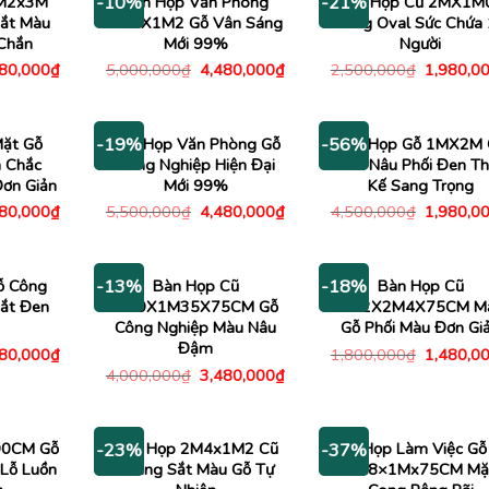
1M2x3M
Bàn Họp Văn Phòng
Bàn Họp Cũ 2MX1M
-10%
-21%
ắt Màu
2M4X1M2 Gỗ Vân Sáng
Dáng Oval Sức Chứa
Chắn
Mới 99%
Người
Giá
Giá
Giá
Giá
980,000
₫
5,000,000
₫
4,480,000
₫
2,500,000
₫
1,980,0
c
hiện
gốc
hiện
gốc
tại
là:
tại
là:
00,000₫.
là:
5,000,000₫.
là:
2,500,00
1,980,000₫.
4,480,000₫.
ặt Gỗ
Bàn Họp Văn Phòng Gỗ
Bàn Họp Gỗ 1MX2M 
-19%
-56%
 Chắc
Công Nghiệp Hiện Đại
Màu Nâu Phối Đen Th
Đơn Giản
Mới 99%
Kế Sang Trọng
Giá
Giá
Giá
Giá
480,000
₫
5,500,000
₫
4,480,000
₫
4,500,000
₫
1,980,0
c
hiện
gốc
hiện
gốc
tại
là:
tại
là:
00,000₫.
là:
5,500,000₫.
là:
4,500,00
1,480,000₫.
4,480,000₫.
ỗ Công
Bàn Họp Cũ
Bàn Họp Cũ
-13%
-18%
ắt Đen
2M9X1M35X75CM Gỗ
1M2X2M4X75CM M
Công Nghiệp Màu Nâu
Gỗ Phối Màu Đơn Gi
Đậm
Giá
Giá
480,000
₫
1,800,000
₫
1,480,0
c
hiện
gốc
Giá
Giá
4,000,000
₫
3,480,000
₫
tại
là:
gốc
hiện
00,000₫.
là:
1,800,00
là:
tại
1,480,000₫.
4,000,000₫.
là:
3,480,000₫.
90CM Gỗ
Bàn Họp 2M4x1M2 Cũ
Bàn Họp Làm Việc Gỗ
-23%
-37%
Lỗ Luồn
Khung Sắt Màu Gỗ Tự
1M8×1Mx75CM Mặ