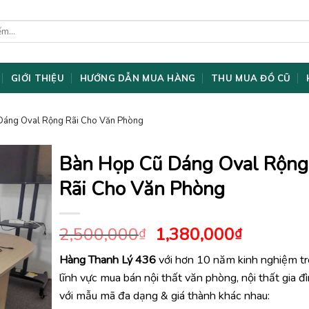
GIỚI THIỆU
HƯỚNG DẪN MUA HÀNG
THU MUA ĐỒ CŨ
Dáng Oval Rộng Rãi Cho Văn Phòng
Bàn Họp Cũ Dáng Oval Rộng
Rãi Cho Văn Phòng
Giá
Giá
2,500,000
1,380,000
₫
₫
gốc
hiện
Hàng Thanh Lý 436
với hơn 10 năm kinh nghiệm t
là:
tại
lĩnh vực mua bán nội thất văn phòng, nội thất gia đ
2,500,000₫.
là:
1,380,0
với mẫu mã đa dạng & giá thành khác nhau: