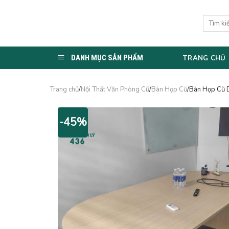
Skip
to
Tìm
kiếm:
content
DANH MỤC SẢN PHẨM
TRANG CHỦ
Trang chủ
/
Nội Thất Văn Phòng Cũ
/
Bàn Họp Cũ
/Bàn Họp Cũ 
-45%