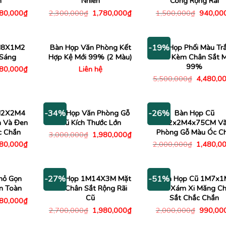
n
Nhiên
Cong Rộng Rãi
Giá
Giá
Giá
Giá
780,000
₫
2,300,000
₫
1,780,000
₫
1,500,000
₫
940,00
c
hiện
gốc
hiện
gốc
tại
là:
tại
là:
00,000₫.
là:
2,300,000₫.
là:
1,500,0
1,780,000₫.
1,780,000₫.
M8X1M2
Bàn Họp Văn Phòng Kết
Bàn Họp Phối Màu Tr
-19%
 Sáng
Hợp Kệ Mới 99% (2 Màu)
Đen Kèm Chân Sắt M
99%
Giá
180,000
₫
Liên hệ
c
hiện
Giá
5,500,000
₫
4,480,0
tại
gốc
00,000₫.
là:
là:
1,180,000₫.
5,500,00
M2X2M4
Bàn Họp Văn Phòng Gỗ
Bàn Họp Cũ
-34%
-26%
n Và Đen
Cũ Kích Thước Lớn
1M2x2M4x75CM V
c Chắn
Phòng Gỗ Màu Óc C
Giá
Giá
3,000,000
₫
1,980,000
₫
gốc
hiện
Giá
Giá
480,000
₫
2,000,000
₫
1,480,0
là:
tại
c
hiện
gốc
3,000,000₫.
là:
tại
là:
1,980,000₫.
00,000₫.
là:
2,000,00
1,480,000₫.
hỏ Gọn
Bàn Họp 1M14X3M Mặt
Bàn Họp Cũ 1M7x1
-27%
-51%
n Toàn
Gỗ Chân Sắt Rộng Rãi
Màu Xám Xi Măng C
Cũ
Sắt Chắc Chắn
Giá
180,000
₫
c
hiện
Giá
Giá
Giá
2,700,000
₫
1,980,000
₫
2,000,000
₫
990,00
tại
gốc
hiện
gốc
00,000₫.
là:
là:
tại
là: