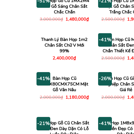
Bàn Họp Gỗ Cũ 1MX2M4
Bàn Họp Cũ 
-51%
-21%
Màu Gỗ Sáng Chân Sắt
Mặt Gỗ Chân S
Chắc Chắn
Trắng Chắc 
Giá
Giá
Giá
3,000,000
₫
1,480,000
₫
2,500,000
₫
1,
gốc
hiện
gố
là:
tại
là:
3,000,000₫.
là:
2,5
1,480,000₫.
Thanh Lý Bàn Họp 1m2
Bàn Họp Cũ M
-41%
Chân Sắt Chữ V Mới
Chân Sắt Đen
99%
Chắn Thiết Kế 
Giá
2,400,000
₫
2,500,000
₫
1,
gố
là:
2,5
Bàn Họp Cũ
Bàn Họp Cũ G
-41%
-26%
2M5X80CMX75CM Mặt
Nghiệp Chân S
Gỗ Vân Nâu
Giá Rẻ
Giá
Giá
Giá
2,000,000
₫
1,180,000
₫
2,000,000
₫
1,
gốc
hiện
gố
là:
tại
là:
2,000,000₫.
là:
2,0
1,180,000₫.
Bàn Họp Gỗ Cũ Chân Sắt
Bàn Họp 1M8x
-21%
-41%
Màu Đen Dày Dặn Có Lỗ
Cũ Bền Đẹp Có 