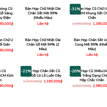
2,180,000₫.
2,700,000₫.
là:
2,000,0
1,980,000₫.
hòng Cũ
Bàn Họp Chữ Nhật Dài
Bàn Họp Cũ Chữ U
-31%
Gỗ Sáng
Chân Sắt Mới 99%
2MX1M Khung Sắt C
y Điện
(Nhiều Màu)
Chắn
Giá
Giá
780,000
₫
Liên hệ
2,000,000
₫
1,380,0
c
hiện
gốc
tại
là:
00,000₫.
là:
2,000,00
1,780,000₫.
n Chữ U
Bàn Họp Chữ Nhật Dài
Bàn Họp Chân Sắt U
i Giản
Chân Gỗ Mới 99% (2
Cong Mới 99% (Nhi
Màu)
Màu)
Giá
680,000
₫
c
hiện
Liên hệ
Liên hệ
tại
00,000₫.
là:
1,680,000₫.
ỗ Cũ
Bàn Họp Chân Sắt Cũ
Bàn Họp Cũ 3M6x1
-21%
-26%
CM Kích
Mặt Gỗ Có Lỗ Luồn Dây
Màu Trắng Dạng Ch
n
Hộp Chắc Chắn
Giá
Giá
1,500,000
₫
1,180,000
₫
gốc
hiện
Giá
Giá
980,000
₫
4,000,000
₫
2,980,0
là:
tại
c
hiện
gốc
1,500,000₫.
là:
tại
là:
1,180,000₫.
00,000₫.
là:
4,000,00
2,980,000₫.