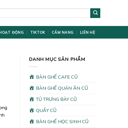
HOẠT ĐỘNG
TIKTOK
CẨM NANG
LIÊN HỆ
DANH MỤC SẢN PHẨM
BÀN GHẾ CAFE CŨ
BÀN GHẾ QUÁN ĂN CŨ
TỦ TRƯNG BÀY CŨ
rong
QUẦY CŨ
ình
BÀN GHẾ HỌC SINH CŨ
00₫.