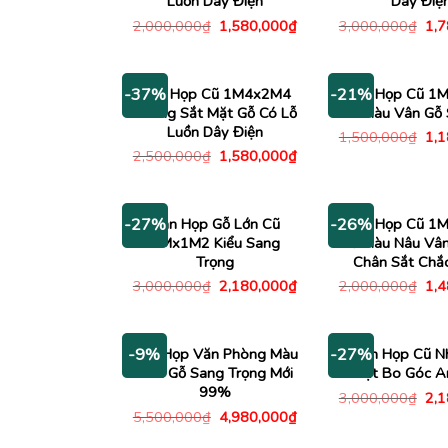
Luồn Dây Điện
Dây Điệ
Giá
Giá
Giá
2,000,000
₫
1,580,000
₫
3,000,000
₫
1,
gốc
hiện
gố
là:
tại
là:
2,000,000₫.
là:
3,0
1,580,000₫.
Bàn Họp Cũ 1M4x2M4
Bàn Họp Cũ 1
-37%
-21%
Khung Sắt Mặt Gỗ Có Lỗ
Màu Vân Gỗ
Luồn Dây Điện
Giá
1,500,000
₫
1,
gố
Giá
Giá
2,500,000
₫
1,580,000
₫
là:
gốc
hiện
1,5
là:
tại
2,500,000₫.
là:
1,580,000₫.
Bàn Họp Gỗ Lớn Cũ
Bàn Họp Cũ 1
-27%
-26%
2Mx1M2 Kiểu Sang
Gỗ Màu Nâu Vâ
Trọng
Chân Sắt Chắ
Giá
Giá
Giá
3,000,000
₫
2,180,000
₫
2,000,000
₫
1,
gốc
hiện
gố
là:
tại
là:
3,000,000₫.
là:
2,0
2,180,000₫.
Bàn Họp Văn Phòng Màu
Bàn Họp Cũ N
-9%
-27%
Vân Gỗ Sang Trọng Mới
Mặt Bo Góc A
99%
Giá
3,000,000
₫
2,
gố
Giá
Giá
5,500,000
₫
4,980,000
₫
là:
gốc
hiện
3,0
là:
tại