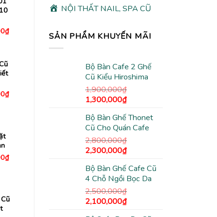
01
NỘI THẤT NAIL, SPA CŨ
 10
Giá
00
₫
SẢN PHẨM KHUYẾN MÃI
hiện
tại
0₫.
là:
1,980,000₫.
Cũ
Bộ Bàn Cafe 2 Ghế
iết
Cũ Kiểu Hiroshima
1,900,000
₫
Giá
00
₫
Giá
Giá
1,300,000
₫
hiện
tại
gốc
hiện
0₫.
là:
Bộ Bàn Ghế Thonet
là:
tại
1,980,000₫.
Cũ Cho Quán Cafe
1,900,000₫.
là:
ặt
1,300,000₫.
2,800,000
₫
ản
Giá
Giá
2,300,000
₫
Giá
00
₫
gốc
hiện
hiện
Bộ Bàn Ghế Cafe Cũ
là:
tại
tại
0₫.
là:
4 Chỗ Ngồi Bọc Da
2,800,000₫.
là:
1,480,000₫.
2,300,000₫.
2,500,000
₫
 Cũ
Giá
Giá
2,100,000
₫
t
gốc
hiện