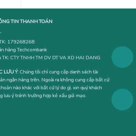
ÔNG TIN THANH TOÁN
TK: 179268268
n hàng Techcombank
ủ TK: CTY TNHH TM DV DT VA XD HAI DANG
C LƯU Ý
: Chúng tôi chỉ cung cấp danh sách tài
ản ngân hàng trên. Ngoài ra không cung cấp bất cứ
 khoản nào khác với bất cứ lý do gì, xin quý khách
g lưu ý tránh trường hợp kẻ xấu giả mạo.