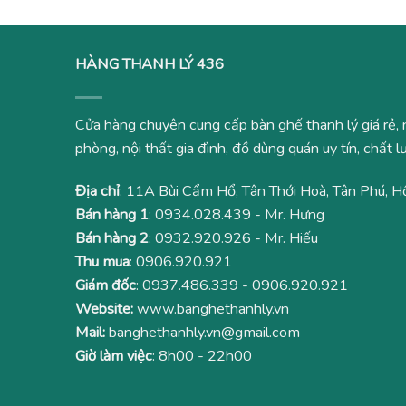
HÀNG THANH LÝ 436
Cửa hàng chuyên cung cấp bàn ghế thanh lý giá rẻ, 
phòng, nội thất gia đình, đồ dùng quán uy tín, chất
Địa chỉ
: 11A Bùi Cẩm Hổ, Tân Thới Hoà, Tân Phú, H
Bán hàng 1
:
0934.028.439
- Mr. Hưng
Bán hàng 2
:
0932.920.926
- Mr. Hiếu
Thu mua
:
0906.920.921
Giám đốc
:
0937.486.339
-
0906.920.921
Website:
www.banghethanhly.vn
Mail:
banghethanhly.vn@gmail.com
Giờ làm việc
: 8h00 - 22h00