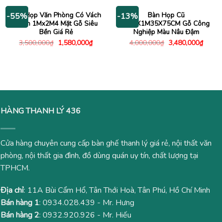
3,000,000₫.
là:
1,480
Bàn Họp Văn Phòng Có Vách
Bàn Họp Cũ
-55%
-13%
Ngăn 1Mx2M4 Mặt Gỗ Siêu
2M9X1M35X75CM Gỗ Công
Bền Giá Rẻ
Nghiệp Màu Nâu Đậm
Giá
Giá
Giá
Giá
3,500,000
₫
1,580,000
₫
4,000,000
₫
3,480,000
₫
gốc
hiện
gốc
hiện
là:
tại
là:
tại
3,500,000₫.
là:
4,000,000₫.
là:
1,580,000₫.
3,480
HÀNG THANH LÝ 436
Cửa hàng chuyên cung cấp bàn ghế thanh lý giá rẻ, nội thất văn
phòng, nội thất gia đình, đồ dùng quán uy tín, chất lượng tại
TPHCM.
Địa chỉ
: 11A Bùi Cẩm Hổ, Tân Thới Hoà, Tân Phú, Hồ Chí Minh
Bán hàng 1
:
0934.028.439
- Mr. Hưng
Bán hàng 2
:
0932.920.926
- Mr. Hiếu