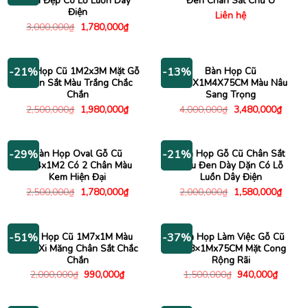
Bền Đẹp Có Lỗ Luồn Dây
Đen Chân Sắt Chữ U
Điện
Liên hệ
Giá
Giá
3,000,000
₫
1,780,000
₫
gốc
hiện
là:
tại
3,000,000₫.
là:
1,780,000₫.
Bàn Họp Cũ 1M2x3M Mặt Gỗ
Bàn Họp Cũ
-21%
-13%
Chân Sắt Màu Trắng Chắc
3M3X1M4X75CM Màu Nâu
Chắn
Sang Trọng
Giá
Giá
Giá
Giá
2,500,000
₫
1,980,000
₫
4,000,000
₫
3,480,000
₫
gốc
hiện
gốc
hiện
là:
tại
là:
tại
2,500,000₫.
là:
4,000,000₫.
là:
1,980,000₫.
3,480
Bàn Họp Oval Gỗ Cũ
Bàn Họp Gỗ Cũ Chân Sắt
-29%
-21%
2M4x1M2 Có 2 Chân Màu
Màu Đen Dày Dặn Có Lỗ
Kem Hiện Đại
Luồn Dây Điện
Giá
Giá
Giá
Giá
2,500,000
₫
1,780,000
₫
2,000,000
₫
1,580,000
₫
gốc
hiện
gốc
hiện
là:
tại
là:
tại
2,500,000₫.
là:
2,000,000₫.
là:
1,780,000₫.
1,580
Bàn Họp Cũ 1M7x1M Màu
Bàn Họp Làm Việc Gỗ Cũ
-51%
-37%
Xám Xi Măng Chân Sắt Chắc
1M8×1Mx75CM Mặt Cong
Chắn
Rộng Rãi
Giá
Giá
Giá
Giá
2,000,000
₫
990,000
₫
1,500,000
₫
940,000
₫
gốc
hiện
gốc
hiện
là:
tại
là:
tại
2,000,000₫.
là:
1,500,000₫.
là: