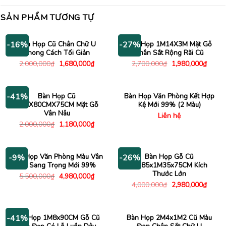
SẢN PHẨM TƯƠNG TỰ
Bàn Họp Cũ Chân Chữ U
Bàn Họp 1M14X3M Mặt Gỗ
-16%
-27%
Phong Cách Tối Giản
Chân Sắt Rộng Rãi Cũ
Giá
Giá
Giá
Giá
2,000,000
₫
1,680,000
₫
2,700,000
₫
1,980,000
₫
gốc
hiện
gốc
hiện
là:
tại
là:
tại
2,000,000₫.
là:
2,700,000₫.
là:
1,680,000₫.
1,980
Bàn Họp Cũ
Bàn Họp Văn Phòng Kết Hợp
-41%
2M5X80CMX75CM Mặt Gỗ
Kệ Mới 99% (2 Màu)
Vân Nâu
Liên hệ
Giá
Giá
2,000,000
₫
1,180,000
₫
gốc
hiện
là:
tại
2,000,000₫.
là:
1,180,000₫.
Bàn Họp Văn Phòng Màu Vân
Bàn Họp Gỗ Cũ
-9%
-26%
Gỗ Sang Trọng Mới 99%
2M85x1M35x75CM Kích
Thước Lớn
Giá
Giá
5,500,000
₫
4,980,000
₫
gốc
hiện
Giá
Giá
4,000,000
₫
2,980,000
₫
là:
tại
gốc
hiện
5,500,000₫.
là:
là:
tại
4,980,000₫.
4,000,000₫.
là:
2,980
Bàn Họp 1M8x90CM Gỗ Cũ
Bàn Họp 2M4x1M2 Cũ Màu
-41%