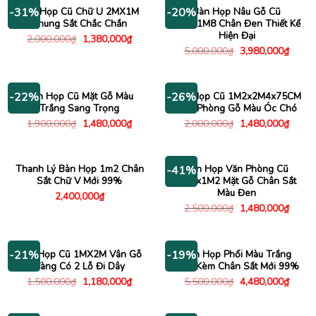
990,000₫.
940,00
Bàn Họp Cũ Chữ U 2MX1M
Bàn Họp Nâu Gỗ Cũ
-31%
-20%
Khung Sắt Chắc Chắn
3M7x1M8 Chân Đen Thiết Kế
Hiện Đại
Giá
Giá
2,000,000
₫
1,380,000
₫
gốc
hiện
Giá
Giá
5,000,000
₫
3,980,000
₫
là:
tại
gốc
hiện
2,000,000₫.
là:
là:
tại
1,380,000₫.
5,000,000₫.
là:
3,980
Bàn Họp Cũ Mặt Gỗ Màu
Bàn Họp Cũ 1M2x2M4x75CM
-22%
-26%
Trắng Sang Trọng
Văn Phòng Gỗ Màu Óc Chó
Giá
Giá
Giá
Giá
1,900,000
₫
1,480,000
₫
2,000,000
₫
1,480,000
₫
gốc
hiện
gốc
hiện
là:
tại
là:
tại
1,900,000₫.
là:
2,000,000₫.
là:
1,480,000₫.
1,480
Thanh Lý Bàn Họp 1m2 Chân
Bàn Họp Văn Phòng Cũ
-41%
Sắt Chữ V Mới 99%
2M4x1M2 Mặt Gỗ Chân Sắt
Màu Đen
2,400,000
₫
Giá
Giá
2,500,000
₫
1,480,000
₫
gốc
hiện
là:
tại
2,500,000₫.
là:
1,480
Bàn Họp Cũ 1MX2M Vân Gỗ
Bàn Họp Phối Màu Trắng
-21%
-19%
Vàng Có 2 Lỗ Đi Dây
Đen Kèm Chân Sắt Mới 99%
Giá
Giá
Giá
Giá
1,500,000
₫
1,180,000
₫
5,500,000
₫
4,480,000
₫
gốc
hiện
gốc
hiện
là:
tại
là:
tại
1,500,000₫.
là:
5,500,000₫.
là: