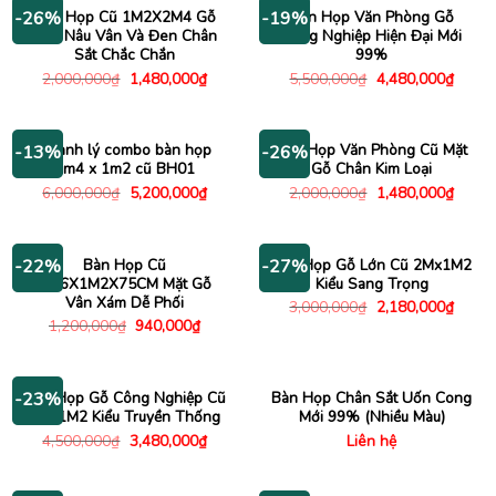
1,180,000₫.
4,480
Bàn Họp Cũ 1M2X2M4 Gỗ
Bàn Họp Văn Phòng Gỗ
-26%
-19%
Màu Nâu Vân Và Đen Chân
Công Nghiệp Hiện Đại Mới
Sắt Chắc Chắn
99%
Giá
Giá
Giá
Giá
2,000,000
₫
1,480,000
₫
5,500,000
₫
4,480,000
₫
gốc
hiện
gốc
hiện
là:
tại
là:
tại
2,000,000₫.
là:
5,500,000₫.
là:
1,480,000₫.
4,480
Thanh lý combo bàn họp
Bàn Họp Văn Phòng Cũ Mặt
-13%
-26%
2m4 x 1m2 cũ BH01
Gỗ Chân Kim Loại
Giá
Giá
Giá
Giá
6,000,000
₫
5,200,000
₫
2,000,000
₫
1,480,000
₫
gốc
hiện
gốc
hiện
là:
tại
là:
tại
6,000,000₫.
là:
2,000,000₫.
là:
5,200,000₫.
1,480
Bàn Họp Cũ
Bàn Họp Gỗ Lớn Cũ 2Mx1M2
-22%
-27%
1M6X1M2X75CM Mặt Gỗ
Kiểu Sang Trọng
Vân Xám Dễ Phối
Giá
Giá
3,000,000
₫
2,180,000
₫
gốc
hiện
Giá
Giá
1,200,000
₫
940,000
₫
là:
tại
gốc
hiện
3,000,000₫.
là:
là:
tại
2,180
1,200,000₫.
là:
940,000₫.
Bàn Họp Gỗ Công Nghiệp Cũ
Bàn Họp Chân Sắt Uốn Cong
-23%
3Mx1M2 Kiểu Truyền Thống
Mới 99% (Nhiều Màu)
Giá
Giá
4,500,000
₫
3,480,000
₫
Liên hệ
gốc
hiện
là:
tại
4,500,000₫.
là: