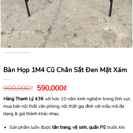
Bàn Họp 1M4 Cũ Chân Sắt Đen Mặt Xám
Giá
Giá
900,000
590,000
₫
₫
gốc
hiện
Hàng Thanh Lý 436
với hơn 10 năm kinh nghiệm trong lĩnh vực
là:
tại
mua bán nội thất văn phòng, nội thất gia đình với mẫu mã đa
900,000₫.
là:
dạng & giá thành khác nhau:
590,000₫.
Sản phẩm luôn được
tân trang, vệ sinh, quấn PE
trước khi