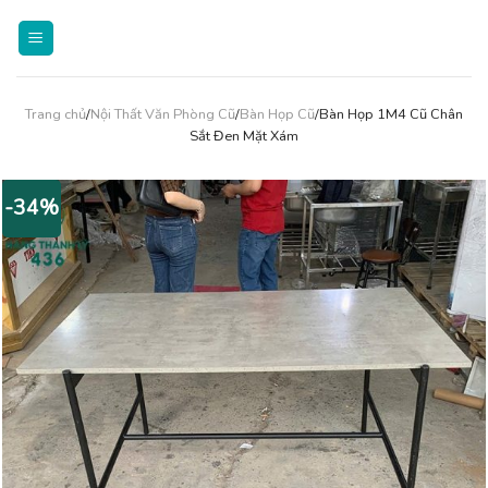
Skip
to
content
Trang chủ
/
Nội Thất Văn Phòng Cũ
/
Bàn Họp Cũ
/Bàn Họp 1M4 Cũ Chân
Sắt Đen Mặt Xám
-34%