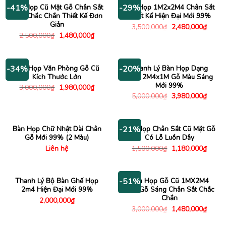
3,480,000₫.
Bàn Họp Cũ Mặt Gỗ Chân Sắt
Bàn Họp 1M2x2M4 Chân Sắt
-41%
-29%
Đen Chắc Chắn Thiết Kế Đơn
Thiết Kế Hiện Đại Mới 99%
Giản
Giá
Giá
3,500,000
₫
2,480,000
₫
gốc
hiện
Giá
Giá
2,500,000
₫
1,480,000
₫
là:
tại
gốc
hiện
3,500,000₫.
là:
là:
tại
2,480
2,500,000₫.
là:
1,480,000₫.
Bàn Họp Văn Phòng Gỗ Cũ
Thanh Lý Bàn Họp Dạng
-34%
-20%
Kích Thước Lớn
Oval 2M4x1M Gỗ Màu Sáng
Mới 99%
Giá
Giá
3,000,000
₫
1,980,000
₫
gốc
hiện
Giá
Giá
5,000,000
₫
3,980,000
₫
là:
tại
gốc
hiện
3,000,000₫.
là:
là:
tại
1,980,000₫.
5,000,000₫.
là:
3,980
Bàn Họp Chữ Nhật Dài Chân
Bàn Họp Chân Sắt Cũ Mặt Gỗ
-21%
Gỗ Mới 99% (2 Màu)
Có Lỗ Luồn Dây
Giá
Giá
Liên hệ
1,500,000
₫
1,180,000
₫
gốc
hiện
là:
tại
1,500,000₫.
là:
1,180
Thanh Lý Bộ Bàn Ghế Họp
Bàn Họp Gỗ Cũ 1MX2M4
-51%
2m4 Hiện Đại Mới 99%
Màu Gỗ Sáng Chân Sắt Chắc
Chắn
2,000,000
₫
Giá
Giá
3,000,000
₫
1,480,000
₫
gốc
hiện
là:
tại