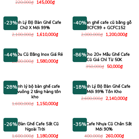
gốc
hiện
Giá
Giá
220,000
₫
145,000
₫
là:
tại
gốc
hiện
1,800,000₫.
là:
là:
tại
1,490
220,000₫.
là:
145,000₫.
Thanh Lý Bộ Bàn Ghế Cafe
Bộ bàn ghế cafe cũ bằng gỗ
-23%
-40%
Chữ X Mới 99%
– BCFC99 + GCFC152
Giá
Giá
Giá
Giá
2,100,000
₫
1,610,000
₫
2,000,000
₫
1,200,000
₫
gốc
hiện
gốc
hiện
là:
tại
là:
tại
2,100,000₫.
là:
2,000,000₫.
là:
1,610,000₫.
1,200
Xích Đu Cũ Bằng Inox Giá Rẻ
Xả Kho 20+ Mẫu Ghế Cafe
-44%
-86%
Cũ Giá Chỉ Từ 50K
Giá
Giá
2,800,000
₫
1,580,000
₫
gốc
hiện
Giá
Giá
350,000
₫
50,000
₫
là:
tại
gốc
hiện
2,800,000₫.
là:
là:
tại
1,580,000₫.
350,000₫.
là:
50,000₫.
Thanh lý bộ bàn ghế cafe
Thanh Lý Bộ Bàn Ghế Cafe
-28%
-18%
bàn vuông 2 tầng hàng tồn
Mới 99% Tồn Kho
kho
Giá
Giá
2,600,000
₫
2,140,000
₫
gốc
hiện
Giá
Giá
1,600,000
₫
1,150,000
₫
là:
tại
gốc
hiện
2,600,000₫.
là:
là:
tại
2,140
1,600,000₫.
là:
1,150,000₫.
Bộ Bàn Ghế Cafe Sắt Cũ
Ghế Cafe Nhựa Cũ Chân Sắt
-26%
-35%
Ngoài Trời
Mới 90%
Giá
Giá
Giá
Giá
1,600,000
₫
1,180,000
₫
400,000
₫
260,000
₫