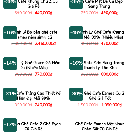
Ghế Cafe Khung Chữ Z Cũ
Bàn Cafe Mặt Đá Cũ Đẹp
-36%
-35%
Giá Rẻ
Sang Trọng
Giá
Giá
Giá
Giá
690,000
₫
440,000
₫
750,000
₫
490,000
₫
gốc
hiện
gốc
hiện
là:
tại
là:
tại
690,000₫.
là:
750,000₫.
là:
440,000₫.
490,000
Thanh lý Bộ bàn ghế cafe
Thanh Lý Ghế Cafe Khung
-18%
-48%
Eames nệm simili cũ
Sắt Mới 99% (Nhiều Màu)
Giá
Giá
Giá
Giá
3,000,000
₫
2,450,000
₫
900,000
₫
470,000
₫
gốc
hiện
gốc
hiện
là:
tại
là:
tại
3,000,000₫.
là:
900,000₫.
là:
2,450,000₫.
470,000
Thanh Lý Ghế Grace Gỗ Nệm
Ghế Sofa Đơn Sang Trọng
-14%
-16%
Da (Nhiều Màu)
Thanh Lý Tồn Kho
Giá
Giá
Giá
Giá
900,000
₫
770,000
₫
950,000
₫
800,000
₫
gốc
hiện
gốc
hiện
là:
tại
là:
tại
900,000₫.
là:
950,000₫.
là:
770,000₫.
800,000
Ghế Cafe Trắng Cao Thiết Kế
Bàn Ghế Cafe Eames Cũ 2
-31%
-30%
Hiện Đại Mới 99%
Ghế Giá Tốt
Giá
Giá
Giá
Giá
350,000
₫
240,000
₫
1,500,000
₫
1,050,000
₫
gốc
hiện
gốc
hiện
là:
tại
là:
tại
350,000₫.
là:
1,500,000₫.
là:
240,000₫.
1,050
Bộ Bàn Ghế Cafe 2 Ghế Eyes
Ghế Cafe Eames Mặt Nhựa
-17%
Cũ Giá Rẻ
Chân Sắt Cũ Giá Rẻ