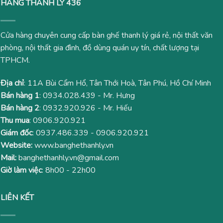
HÀNG THANH LÝ 436
Cửa hàng chuyên cung cấp bàn ghế thanh lý giá rẻ, nội thất văn
phòng, nội thất gia đình, đồ dùng quán uy tín, chất lượng tại
TPHCM.
Địa chỉ
: 11A Bùi Cẩm Hổ, Tân Thới Hoà, Tân Phú, Hồ Chí Minh
Bán hàng 1
:
0934.028.439
- Mr. Hưng
Bán hàng 2
:
0932.920.926
- Mr. Hiếu
Thu mua
:
0906.920.921
Giám đốc
:
0937.486.339
-
0906.920.921
Website:
www.banghethanhly.vn
Mail:
banghethanhly.vn@gmail.com
Giờ làm việc
: 8h00 - 22h00
LIÊN KẾT