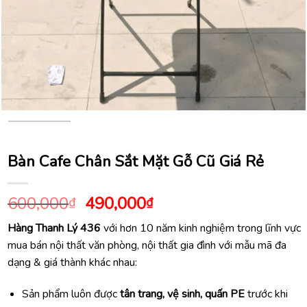
Bàn Cafe Chân Sắt Mặt Gỗ Cũ Giá Rẻ
Giá
Giá
600,000
490,000
₫
₫
gốc
hiện
Hàng Thanh Lý 436
với hơn 10 năm kinh nghiệm trong lĩnh vực
là:
tại
mua bán nội thất văn phòng, nội thất gia đình với mẫu mã đa
600,000₫.
là:
dạng & giá thành khác nhau:
490,000₫.
Sản phẩm luôn được
tân trang, vệ sinh, quấn PE
trước khi