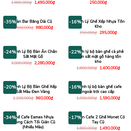
Giá
Giá
1,800,000
₫
1,490,000
₫
250,000
₫
gốc
hiện
là:
tại
1,800,000₫.
là:
1,490,000₫.
Bàn Bar Băng Dài Cũ
Thanh Lý Ghế Xếp Nhựa Tồn
-35%
-16%
Kho
Giá
Giá
1,500,000
₫
980,000
₫
gốc
hiện
Giá
Giá
350,000
₫
295,000
₫
là:
tại
gốc
hiện
1,500,000₫.
là:
là:
tại
980,000₫.
350,000₫.
là:
295,000
Thanh Lý Bộ Bàn Ăn Chân
Thanh lý bộ bàn ghế cà phê
-24%
-22%
Sắt Mặt Gỗ
chân sắt mặt gỗ hàng tồn
kho
Giá
Giá
3,000,000
₫
2,280,000
₫
gốc
hiện
Giá
Giá
1,800,000
₫
1,400,000
₫
là:
tại
gốc
hiện
3,000,000₫.
là:
là:
tại
2,280,000₫.
1,800,000₫.
là:
1,400
Thanh Lý Bộ Bàn Ghế Xếp
Thanh lý bộ bàn ghế cafe
-20%
-16%
Sắt Màu Đen Vàng
ngoài trời cao cấp
Giá
Giá
Giá
Giá
1,200,000
₫
960,000
₫
1,900,000
₫
1,590,000
₫
gốc
hiện
gốc
hiện
là:
tại
là:
tại
1,200,000₫.
là:
1,900,000₫.
là:
960,000₫.
1,590
Ghế Cafe Eames Nhựa
Bộ Bàn Cafe 2 Ghế Monet Có
-34%
-17%
Phong Cách Tối Giản Cũ
Tay Cũ
(Nhiều Màu)
Giá
Giá
1,800,000
₫
1,490,000
₫