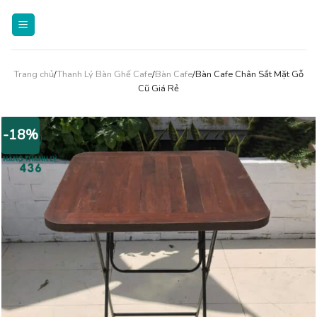
Skip
to
content
Trang chủ
/
Thanh Lý Bàn Ghế Cafe
/
Bàn Cafe
/Bàn Cafe Chân Sắt Mặt Gỗ
Cũ Giá Rẻ
-18%