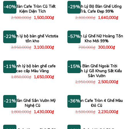
Bộ Bàn Cafe Tròn Cũ Tiết
Thanh Lý Bộ Bàn Ghế Uống
-40%
-29%
Kiệm Diện Tích
Trà, Cafe Đẹp 99%
Giá
Giá
Giá
Giá
2,500,000
₫
1,500,000
₫
2,300,000
₫
1,640,000
₫
gốc
hiện
gốc
hiện
là:
tại
là:
tại
2,500,000₫.
là:
2,300,000₫.
là:
1,500,000₫.
1,640
Thanh lý bộ bàn ghế Victotia
Thanh Lý Ghế Nữ Hoàng Tồn
-22%
-57%
tồn kho
Kho Mới 99%
Giá
Giá
Giá
Giá
3,950,000
₫
3,100,000
₫
700,000
₫
300,000
₫
gốc
hiện
gốc
hiện
là:
tại
là:
tại
3,950,000₫.
là:
700,000₫.
là:
3,100,000₫.
300,000
Thanh lý bộ bàn ghế cafe
Bộ Bàn Ghế Ngoài Trời
-11%
-15%
cao cấp Màu Vàng
Thanh Lý Gỗ Khung Sắt Kiểu
Sân Vườn
Giá
Giá
1,850,000
₫
1,650,000
₫
gốc
hiện
Giá
Giá
2,950,000
₫
2,500,000
₫
là:
tại
gốc
hiện
1,850,000₫.
là:
là:
tại
1,650,000₫.
2,950,000₫.
là:
2,500
Bộ Bàn Ghế Sân Vườn Mỹ
Bộ Bàn Cafe Tròn 4 Ghế Màu
-21%
-36%
Nghệ Cũ
Đỏ Cũ
Giá
Giá
Giá
Giá
1,800,000
₫
1,430,000
₫
3,500,000
₫
2,230,000
₫
gốc
hiện
gốc
hiện
là:
tại
là:
tại
1,800,000₫.
là:
3,500,000₫.
là:
1,430,000₫.
2,230