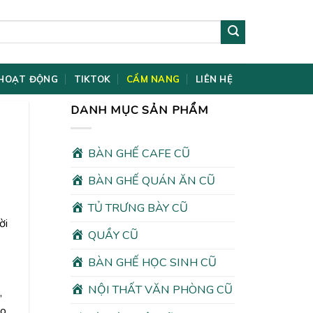
HOẠT ĐỘNG
TIKTOK
CẨM NANG
LIÊN HỆ
DANH MỤC SẢN PHẨM
BÀN GHẾ CAFE CŨ
BÀN GHẾ QUÁN ĂN CŨ
TỦ TRƯNG BÀY CŨ
ời
QUẦY CŨ
BÀN GHẾ HỌC SINH CŨ
NỘI THẤT VĂN PHÒNG CŨ
,
ao