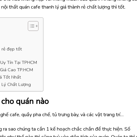
ội thất quán cafe thanh lý giá thành rẻ chất lượng thì tốt.
 rẻ đẹp tốt
 Uy Tín Tại TPHCM
 Giá Cao TP.HCM
á Tốt Nhất
 Lý Chất Lượng
 cho quán nào
hế cafe, quầy pha chế, tủ trưng bày, và các vật trang trí…
ợng ra sao chúng ta cần 1 kế hoạch chắc chắn để thực hiện. Số
ớc như thế nào thì cũng tuỳ vào diện tích của quán. Quán to thì