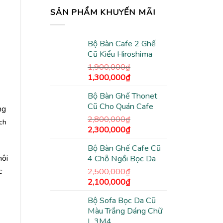
SẢN PHẨM KHUYẾN MÃI
Bộ Bàn Cafe 2 Ghế
Cũ Kiểu Hiroshima
1,900,000
₫
Giá
Giá
1,300,000
₫
gốc
hiện
Bộ Bàn Ghế Thonet
là:
tại
Cũ Cho Quán Cafe
1,900,000₫.
là:
ng
1,300,000₫.
2,800,000
₫
ch
Giá
Giá
2,300,000
₫
gốc
hiện
Bộ Bàn Ghế Cafe Cũ
là:
tại
hôi
4 Chỗ Ngồi Bọc Da
2,800,000₫.
là:
2,300,000₫.
c
2,500,000
₫
Giá
Giá
2,100,000
₫
gốc
hiện
Bộ Sofa Bọc Da Cũ
là:
tại
Màu Trắng Dáng Chữ
2,500,000₫.
là:
L 3M4