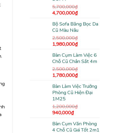
2,100,000₫.
t
5,700,000
₫
Giá
Giá
4,700,000
₫
gốc
hiện
Bộ Sofa Băng Bọc Da
là:
tại
Cũ Màu Nâu
5,700,000₫.
là:
4,700,000₫.
2,500,000
₫
Giá
Giá
1,980,000
₫
t
gốc
hiện
Bàn Cụm Làm Việc 6
n.
là:
tại
Chỗ Cũ Chân Sắt 4m
2,500,000₫.
là:
1,980,000₫.
2,500,000
₫
Giá
Giá
1,780,000
₫
gốc
hiện
ông
Bàn Làm Việc Trưởng
là:
tại
Phòng Cũ Hiện Đại
2,500,000₫.
là:
1M25
1,780,000₫.
1,200,000
₫
inh
Giá
Giá
940,000
₫
a
gốc
hiện
Bàn Cụm Văn Phòng
là:
tại
4 Chỗ Cũ Giá Tốt 2m1
1,200,000₫.
là: