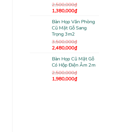
940,000₫.
2,500,000
₫
Giá
Giá
1,380,000
₫
gốc
hiện
Bàn Họp Văn Phòng
là:
tại
Cũ Mặt Gỗ Sang
2,500,000₫.
là:
Trọng 3m2
1,380,000₫.
3,500,000
₫
Giá
Giá
2,480,000
₫
gốc
hiện
Bàn Họp Cũ Mặt Gỗ
là:
tại
Có Hộp Điện Âm 2m
3,500,000₫.
là:
2,480,000₫.
2,500,000
₫
Giá
Giá
1,980,000
₫
gốc
hiện
là:
tại
2,500,000₫.
là:
1,980,000₫.