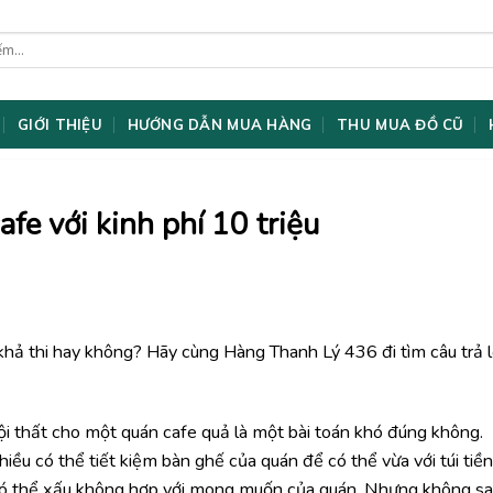
GIỚI THIỆU
HƯỚNG DẪN MUA HÀNG
THU MUA ĐỒ CŨ
fe với kinh phí 10 triệu
khả thi hay không? Hãy cùng Hàng Thanh Lý 436 đi tìm câu trả l
nội thất cho một quán cafe quả là một bài toán khó đúng không.
hiều có thể tiết kiệm bàn ghế của quán để có thể vừa với túi tiền
 có thể xấu không hợp với mong muốn của quán. Nhưng không s