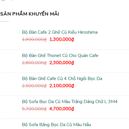
SẢN PHẨM KHUYẾN MÃI
Bộ Bàn Cafe 2 Ghế Cũ Kiểu Hiroshima
Giá
Giá
1,900,000
₫
1,300,000
₫
gốc
hiện
là:
tại
Bộ Bàn Ghế Thonet Cũ Cho Quán Cafe
1,900,000₫.
là:
Giá
Giá
2,800,000
₫
2,300,000
₫
1,300,000₫.
gốc
hiện
là:
tại
Bộ Bàn Ghế Cafe Cũ 4 Chỗ Ngồi Bọc Da
2,800,000₫.
là:
Giá
Giá
2,500,000
₫
2,100,000
₫
2,300,000₫.
gốc
hiện
là:
tại
Bộ Sofa Bọc Da Cũ Màu Trắng Dáng Chữ L 3M4
2,500,000₫.
là:
Giá
Giá
5,700,000
₫
4,700,000
₫
2,100,000₫.
gốc
hiện
là:
tại
Bộ Sofa Băng Bọc Da Cũ Màu Nâu
5,700,000₫.
là: