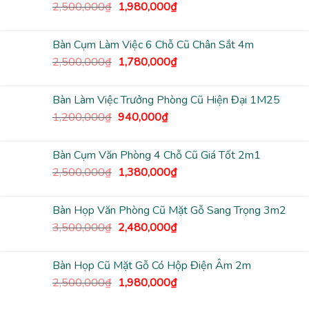
Giá
Giá
2,500,000
₫
1,980,000
₫
4,700,000₫.
gốc
hiện
là:
tại
Bàn Cụm Làm Việc 6 Chỗ Cũ Chân Sắt 4m
2,500,000₫.
là:
Giá
Giá
2,500,000
₫
1,780,000
₫
1,980,000₫.
gốc
hiện
là:
tại
Bàn Làm Việc Trưởng Phòng Cũ Hiện Đại 1M25
2,500,000₫.
là:
Giá
Giá
1,200,000
₫
940,000
₫
1,780,000₫.
gốc
hiện
là:
tại
Bàn Cụm Văn Phòng 4 Chỗ Cũ Giá Tốt 2m1
1,200,000₫.
là:
Giá
Giá
2,500,000
₫
1,380,000
₫
940,000₫.
gốc
hiện
là:
tại
Bàn Họp Văn Phòng Cũ Mặt Gỗ Sang Trọng 3m2
2,500,000₫.
là:
Giá
Giá
3,500,000
₫
2,480,000
₫
1,380,000₫.
gốc
hiện
là:
tại
Bàn Họp Cũ Mặt Gỗ Có Hộp Điện Âm 2m
3,500,000₫.
là:
Giá
Giá
2,500,000
₫
1,980,000
₫
2,480,000₫.
gốc
hiện