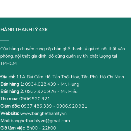
là:
tại
2,500,000₫.
là:
1,980,000₫.
HÀNG THANH LÝ 436
Cửa hàng chuyên cung cấp bàn ghế thanh lý giá rẻ, nội thất văn
phòng, nội thất gia đình, đồ dùng quán uy tín, chất lượng tại
TPHCM.
Địa chỉ
: 11A Bùi Cẩm Hổ, Tân Thới Hoà, Tân Phú, Hồ Chí Minh
Bán hàng 1
:
0934.028.439
- Mr. Hưng
Bán hàng 2
:
0932.920.926
- Mr. Hiếu
Thu mua
:
0906.920.921
Giám đốc
:
0937.486.339
-
0906.920.921
Website:
www.banghethanhly.vn
Mail:
banghethanhly.vn@gmail.com
Giờ làm việc
: 8h00 - 22h00