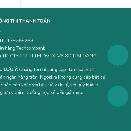
ÔNG TIN THANH TOÁN
TK: 179268268
n hàng Techcombank
ủ TK: CTY TNHH TM DV DT VA XD HAI DANG
C LƯU Ý
: Chúng tôi chỉ cung cấp danh sách tài
ản ngân hàng trên. Ngoài ra không cung cấp bất cứ
 khoản nào khác với bất cứ lý do gì, xin quý khách
g lưu ý tránh trường hợp kẻ xấu giả mạo.