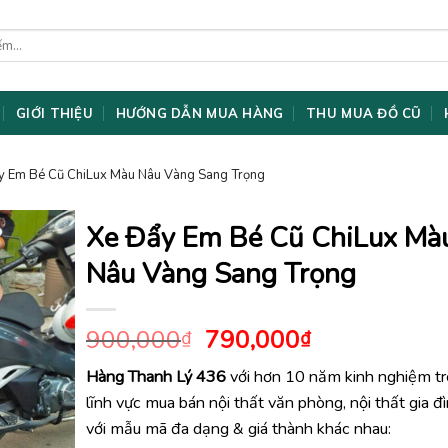
GIỚI THIỆU
HƯỚNG DẪN MUA HÀNG
THU MUA ĐỒ CŨ
y Em Bé Cũ ChiLux Màu Nâu Vàng Sang Trọng
Xe Đẩy Em Bé Cũ ChiLux Mà
Nâu Vàng Sang Trọng
Giá
Giá
900,000
790,000
₫
₫
gốc
hiện
Hàng Thanh Lý 436
với hơn 10 năm kinh nghiệm t
là:
tại
lĩnh vực mua bán nội thất văn phòng, nội thất gia đ
900,000₫.
là:
790,000₫.
với mẫu mã đa dạng & giá thành khác nhau: