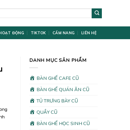
HOẠT ĐỘNG
TIKTOK
CẨM NANG
LIÊN HỆ
DANH MỤC SẢN PHẨM
u
BÀN GHẾ CAFE CŨ
BÀN GHẾ QUÁN ĂN CŨ
TỦ TRƯNG BÀY CŨ
rong
QUẦY CŨ
ình
BÀN GHẾ HỌC SINH CŨ