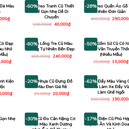
 Đá Màu
Giá Treo Tranh Cũ Thiết
Kệ Treo Quần Áo Gỗ
-60%
-28%
ũ
Kế Gọn Nhẹ Dễ Di
Nhiên Đơn Giản
Chuyển
Giá
Giá
,000
₫
400,000
₫
290,000
c
hiện
gốc
Giá
Giá
100,000
₫
40,000
₫
tại
là:
gốc
hiện
000₫.
là:
400,000
là:
tại
20,000₫.
100,000₫.
là:
40,000₫.
Có Đạp
Đèn Lồng Tre Cũ Màu
Thố Gốm Sứ Cũ Có N
-60%
-50%
àu Nhỏ
Vàng Tự Nhiên Bền Đẹp
Hoa Văn Truyền Thố
Mẫu)
(Nhiều Mẫu)
Giá
Giá
600,000
₫
240,000
₫
gốc
hiện
á
Giá
Giá
,000
₫
30,000
₫
15,000
₫
là:
tại
c
hiện
gốc
600,000₫.
là:
tại
là:
240,000₫.
0,000₫.
là:
30,000₫
80,000₫.
nh Kiện
Giỏ Nhựa Cũ Đựng Đồ
Ghế Đẩy Màu Vàng 
-20%
-62%
Hộc
Màu Đen Giá Rẻ
Vừa Làm Xe Đẩy V
Làm Ghế Ngồi
Giá
Giá
Giá
0,000
₫
25,000
₫
20,000
₫
c
hiện
gốc
hiện
Giá
500,000
₫
190,000
tại
là:
tại
gốc
,000₫.
là:
25,000₫.
là:
là:
490,000₫.
20,000₫.
500,000
Gọn Nhẹ
Cân Cũ Đo Cân Nặng Cơ
Nồi Điện Cũ Phù Hợ
-30%
-17%
Học Màu Xanh Dương
Quán Ăn Và Kinh Do