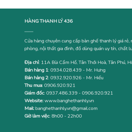
HÀNG THANH LÝ 436
Cửa hàng chuyên cung cấp bàn ghế thanh lý giá rẻ, 
phòng, nội thất gia đình, đồ dùng quán uy tín, chất
Địa chỉ
: 11A Bùi Cẩm Hổ, Tân Thới Hoà, Tân Phú, H
Bán hàng 1
:
0934.028.439
- Mr. Hưng
Bán hàng 2
:
0932.920.926
- Mr. Hiếu
Thu mua
:
0906.920.921
Giám đốc
:
0937.486.339
-
0906.920.921
Website:
www.banghethanhly.vn
Mail:
banghethanhly.vn@gmail.com
Giờ làm việc
: 8h00 - 22h00