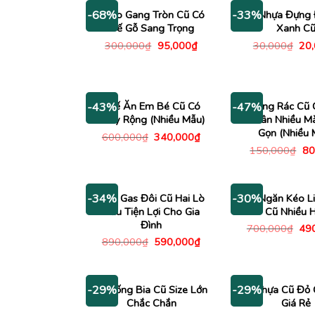
Chảo Gang Tròn Cũ Có
Xô Nhựa Đựng
-68%
-33%
Đế Gỗ Sang Trọng
Xanh C
Giá
Giá
Giá
300,000
₫
95,000
₫
30,000
₫
20
gốc
hiện
gố
là:
tại
là:
300,000₫.
là:
30,
95,000₫.
Ghế Ăn Em Bé Cũ Có
Thùng Rác Cũ 
-43%
-47%
Khay Rộng (Nhiều Mẫu)
Chân Nhiều M
Gọn (Nhiều 
Giá
Giá
600,000
₫
340,000
₫
gốc
hiện
Gi
150,000
₫
80
là:
tại
gố
600,000₫.
là:
là:
340,000₫.
15
Bếp Gas Đôi Cũ Hai Lò
Tủ Ngăn Kéo Li
-34%
-30%
Nấu Tiện Lợi Cho Gia
Cũ Nhiều 
Đình
Giá
700,000
₫
49
gố
Giá
Giá
890,000
₫
590,000
₫
là:
gốc
hiện
700
là:
tại
890,000₫.
là:
590,000₫.
Ly Uống Bia Cũ Size Lớn
Rổ Nhựa Cũ Đỏ 
-29%
-29%
Chắc Chắn
Giá Rẻ