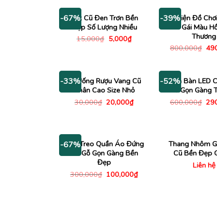
2,000,000₫.
là:
10
980,000₫.
Bát Cũ Đen Trơn Bền
Xe Điện Đồ Chơ
-67%
-39%
Đẹp Số Lượng Nhiều
Bé Gái Màu H
Thương
Giá
Giá
15,000
₫
5,000
₫
gốc
hiện
Giá
800,000
₫
49
là:
tại
gố
15,000₫.
là:
là:
5,000₫.
800
Ly Uống Rượu Vang Cũ
Đèn Bàn LED C
-33%
-52%
Chân Cao Size Nhỏ
Kế Gọn Gàng T
Giá
Giá
Giá
30,000
₫
20,000
₫
600,000
₫
29
gốc
hiện
gố
là:
tại
là:
30,000₫.
là:
600
20,000₫.
Cây Treo Quần Áo Đứng
Thang Nhôm G
-67%
Cũ Gỗ Gọn Gàng Bền
Cũ Bền Đẹp G
Đẹp
Liên hệ
Giá
Giá
300,000
₫
100,000
₫
gốc
hiện
là:
tại
300,000₫.
là:
100,000₫.