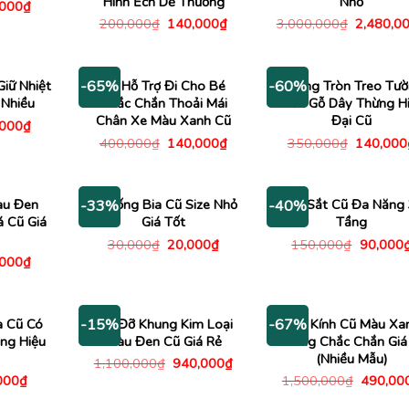
Hình Ếch Dễ Thương
Nhỏ
Giá
,000
₫
c
hiện
Giá
Giá
Giá
200,000
₫
140,000
₫
3,000,000
₫
2,480,0
tại
gốc
hiện
gốc
000₫.
là:
là:
tại
là:
50,000₫.
200,000₫.
là:
3,000,00
140,000₫.
Giữ Nhiệt
Xe Hỗ Trợ Đi Cho Bé
Gương Tròn Treo Tư
-65%
-60%
 Nhiều
Chắc Chắn Thoải Mái
Viền Gỗ Dây Thừng H
Chân Xe Màu Xanh Cũ
Đại Cũ
Giá
,000
₫
c
hiện
Giá
Giá
Giá
400,000
₫
140,000
₫
350,000
₫
140,000
tại
gốc
hiện
gốc
000₫.
là:
là:
tại
là:
30,000₫.
400,000₫.
là:
350,000
140,000₫.
àu Đen
Ly Uống Bia Cũ Size Nhỏ
Kệ Sắt Cũ Đa Năng
-33%
-40%
á Cũ Giá
Giá Tốt
Tầng
Giá
Giá
Giá
30,000
₫
20,000
₫
150,000
₫
90,000
gốc
hiện
gốc
Giá
,000
₫
là:
tại
là:
c
hiện
30,000₫.
là:
150,000
tại
20,000₫.
000₫.
là:
20,000₫.
a Cũ Có
Giá Đỡ Khung Kim Loại
Cửa Kính Cũ Màu Xa
-15%
-67%
ng Hiệu
Màu Đen Cũ Giá Rẻ
Khung Chắc Chắn Giá
(Nhiều Mẫu)
Giá
Giá
1,100,000
₫
940,000
₫
gốc
hiện
á
Giá
Giá
000
₫
1,500,000
₫
490,00
là:
tại
c
hiện
gốc
1,100,000₫.
là:
tại
là: