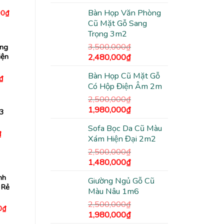
gốc
hiện
Bàn Họp Văn Phòng
Giá
00
₫
là:
tại
hiện
Cũ Mặt Gỗ Sang
2,500,000₫.
là:
tại
Trọng 3m2
0₫.
là:
1,380,000₫.
2,480,000₫.
3,500,000
₫
ờng
Giá
Giá
iện
2,480,000
₫
gốc
hiện
Bàn Họp Cũ Mặt Gỗ
là:
tại
Giá
₫
hiện
Có Hộp Điện Âm 2m
3,500,000₫.
là:
tại
2,480,000₫.
₫.
là:
2,500,000
₫
140,000₫.
Giá
Giá
1,980,000
₫
 3
gốc
hiện
Sofa Bọc Da Cũ Màu
là:
tại
Giá
₫
Xám Hiện Đại 2m2
2,500,000₫.
là:
hiện
tại
1,980,000₫.
2,500,000
₫
₫.
là:
Giá
Giá
90,000₫.
1,480,000
₫
gốc
hiện
nh
Giường Ngủ Gỗ Cũ
là:
tại
 Rẻ
Màu Nâu 1m6
2,500,000₫.
là:
1,480,000₫.
2,500,000
₫
Giá
0
₫
Giá
Giá
1,980,000
₫
hiện
tại