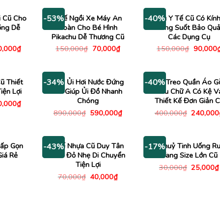
940,000₫.
,000₫.
là:
1,500,0
1,000₫.
i Cũ Cho
Ghế Ngồi Xe Máy An
Tủ Y Tế Cũ Có Kín
-53%
-40%
ồng Dễ
Toàn Cho Bé Hình
Trong Suốt Bảo Qu
Pikachu Dễ Thương Cũ
Các Dụng Cụ
Giá
Giá
Giá
Giá
0,000
₫
150,000
₫
70,000
₫
150,000
₫
90,000
c
hiện
gốc
hiện
gốc
tại
là:
tại
là:
,000₫.
là:
150,000₫.
là:
150,000
490,000₫.
70,000₫.
ũ Thiết
Bàn Ủi Hơi Nước Đứng
Kệ Treo Quần Áo G
-34%
-40%
iện Lợi
Cũ Giúp Ủi Đồ Nhanh
Kiểu Chữ A Có Kệ V
Chóng
Thiết Kế Đơn Giản 
Giá
0,000
₫
c
hiện
Giá
Giá
Giá
890,000
₫
590,000
₫
400,000
₫
240,000
tại
gốc
hiện
gốc
,000₫.
là:
là:
tại
là:
290,000₫.
890,000₫.
là:
400,000
590,000₫.
ấp Gọn
Ghế Nhựa Cũ Duy Tân
Ly Thuỷ Tinh Uống R
-43%
-17%
iá Rẻ
Màu Đỏ Nhẹ Di Chuyển
Vang Size Lớn Cũ
Tiện Lợi
Giá
30,000
₫
25,000
₫
gốc
Giá
Giá
70,000
₫
40,000
₫
là:
gốc
hiện
30,000₫
là:
tại
70,000₫.
là:
40,000₫.