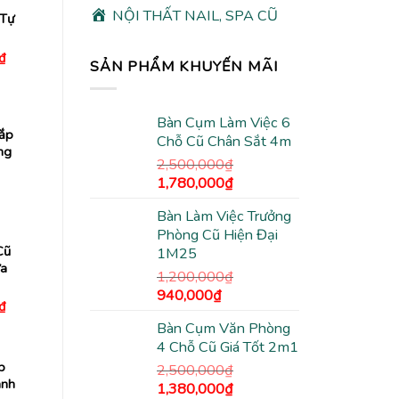
NỘI THẤT NAIL, SPA CŨ
 Tự
Giá
₫
SẢN PHẨM KHUYẾN MÃI
hiện
tại
₫.
là:
290,000₫.
Bàn Cụm Làm Việc 6
ắp
Chỗ Cũ Chân Sắt 4m
ng
2,500,000
₫
Giá
Giá
1,780,000
₫
Giá
gốc
hiện
hiện
tại
Bàn Làm Việc Trưởng
là:
tại
.
là:
Phòng Cũ Hiện Đại
2,500,000₫.
là:
15,000₫.
Cũ
1M25
1,780,000₫.
ừa
1,200,000
₫
Giá
Giá
940,000
₫
Giá
₫
gốc
hiện
hiện
Bàn Cụm Văn Phòng
tại
là:
tại
₫.
là:
4 Chỗ Cũ Giá Tốt 2m1
1,200,000₫.
là:
190,000₫.
p
940,000₫.
2,500,000
₫
anh
Giá
Giá
1,380,000
₫