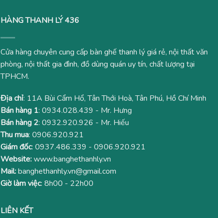
HÀNG THANH LÝ 436
Cửa hàng chuyên cung cấp bàn ghế thanh lý giá rẻ, nội thất văn
phòng, nội thất gia đình, đồ dùng quán uy tín, chất lượng tại
TPHCM.
Địa chỉ
: 11A Bùi Cẩm Hổ, Tân Thới Hoà, Tân Phú, Hồ Chí Minh
Bán hàng 1
:
0934.028.439
- Mr. Hưng
Bán hàng 2
:
0932.920.926
- Mr. Hiếu
Thu mua
:
0906.920.921
Giám đốc
:
0937.486.339
-
0906.920.921
Website:
www.banghethanhly.vn
Mail:
banghethanhly.vn@gmail.com
Giờ làm việc
: 8h00 - 22h00
LIÊN KẾT