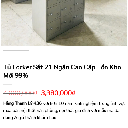
Tủ Locker Sắt 21 Ngăn Cao Cấp Tồn Kho
Mới 99%
Giá
Giá
4,000,000
3,380,000
₫
₫
gốc
hiện
Hàng Thanh Lý 436
với hơn 10 năm kinh nghiệm trong lĩnh vực
là:
tại
mua bán nội thất văn phòng, nội thất gia đình với mẫu mã đa
4,000,000₫.
là:
dạng & giá thành khác nhau:
3,380,000₫.