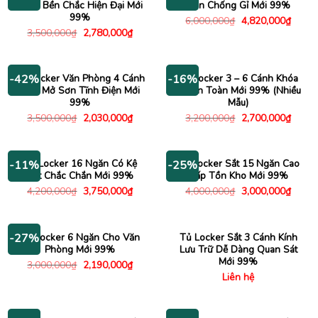
Cánh Bền Chắc Hiện Đại Mới
Sơn Chống Gỉ Mới 99%
99%
Giá
Giá
6,000,000
₫
4,820,000
₫
gốc
hiện
Giá
Giá
3,500,000
₫
2,780,000
₫
là:
tại
gốc
hiện
6,000,000₫.
là:
là:
tại
4,820
3,500,000₫.
là:
2,780,000₫.
Tủ Locker Văn Phòng 4 Cánh
Tủ Locker 3 – 6 Cánh Khóa
-42%
-16%
Kính Mở Sơn Tĩnh Điện Mới
Cơ An Toàn Mới 99% (Nhiều
99%
Mẫu)
Giá
Giá
Giá
Giá
3,500,000
₫
2,030,000
₫
3,200,000
₫
2,700,000
₫
gốc
hiện
gốc
hiện
là:
tại
là:
tại
3,500,000₫.
là:
3,200,000₫.
là:
2,030,000₫.
2,700
Tủ Locker 16 Ngăn Có Kệ
Tủ Locker Sắt 15 Ngăn Cao
-11%
-25%
Sắt Chắc Chắn Mới 99%
Cấp Tồn Kho Mới 99%
Giá
Giá
Giá
Giá
4,200,000
₫
3,750,000
₫
4,000,000
₫
3,000,000
₫
gốc
hiện
gốc
hiện
là:
tại
là:
tại
4,200,000₫.
là:
4,000,000₫.
là:
3,750,000₫.
3,000
Tủ Locker 6 Ngăn Cho Văn
Tủ Locker Sắt 3 Cánh Kính
-27%
Phòng Mới 99%
Lưu Trữ Dễ Dàng Quan Sát
Mới 99%
Giá
Giá
3,000,000
₫
2,190,000
₫
gốc
hiện
Liên hệ
là:
tại
3,000,000₫.
là:
2,190,000₫.