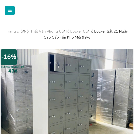
Skip
to
content
Trang chủ
/
Nội Thất Văn Phòng Cũ
/
Tủ Locker Cũ
/Tủ Locker Sắt 21 Ngăn
Cao Cấp Tồn Kho Mới 99%
-16%