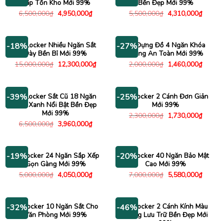
Cấp Tồn Kho Mới 99%
Bền Đẹp Mới 99%
Giá
Giá
Giá
Giá
6,500,000
₫
4,950,000
₫
5,500,000
₫
4,310,000
₫
gốc
hiện
gốc
hiện
là:
tại
là:
tại
6,500,000₫.
là:
5,500,000₫.
là:
4,950,000₫.
4,310
Tủ Locker Nhiều Ngăn Sắt
Tủ Đựng Đồ 4 Ngăn Khóa
-18%
-27%
Dày Bền Bỉ Mới 99%
Riêng An Toàn Mới 99%
Giá
Giá
Giá
Giá
15,000,000
₫
12,300,000
₫
2,000,000
₫
1,460,000
₫
gốc
hiện
gốc
hiện
là:
tại
là:
tại
15,000,000₫.
là:
2,000,000₫.
là:
12,300,000₫.
1,460
Tủ Locker Sắt Cũ 18 Ngăn
Tủ Locker 2 Cánh Đơn Giản
-39%
-25%
Màu Xanh Nổi Bật Bền Đẹp
Mới 99%
Mới 99%
Giá
Giá
2,300,000
₫
1,730,000
₫
gốc
hiện
Giá
Giá
6,500,000
₫
3,960,000
₫
là:
tại
gốc
hiện
2,300,000₫.
là:
là:
tại
1,730
6,500,000₫.
là:
3,960,000₫.
Tủ Locker 24 Ngăn Sắp Xếp
Tủ Locker 40 Ngăn Bảo Mật
-19%
-20%
Gọn Gàng Mới 99%
Cao Mới 99%
Giá
Giá
Giá
Giá
5,000,000
₫
4,050,000
₫
7,000,000
₫
5,580,000
₫
gốc
hiện
gốc
hiện
là:
tại
là:
tại
5,000,000₫.
là:
7,000,000₫.
là:
4,050,000₫.
5,580
Tủ Locker 10 Ngăn Sắt Cho
Tủ Locker 2 Cánh Kính Màu
-32%
-46%
Văn Phòng Mới 99%
Trắng Lưu Trữ Bền Đẹp Mới