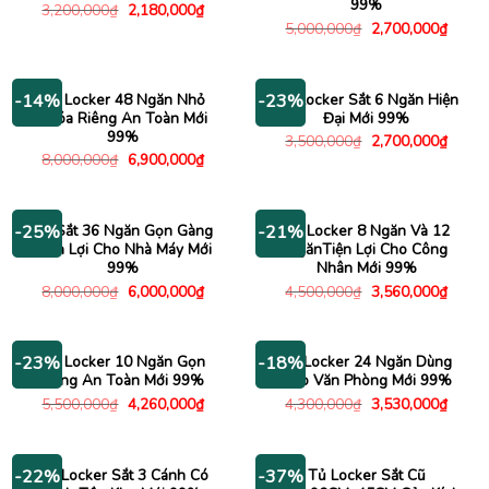
99%
Giá
Giá
3,200,000
₫
2,180,000
₫
gốc
hiện
Giá
Giá
5,000,000
₫
2,700,000
₫
là:
tại
gốc
hiện
3,200,000₫.
là:
là:
tại
2,180,000₫.
5,000,000₫.
là:
2,700
Tủ Locker 48 Ngăn Nhỏ
Tủ Locker Sắt 6 Ngăn Hiện
-14%
-23%
Khóa Riêng An Toàn Mới
Đại Mới 99%
99%
Giá
Giá
3,500,000
₫
2,700,000
₫
gốc
hiện
Giá
Giá
8,000,000
₫
6,900,000
₫
là:
tại
gốc
hiện
3,500,000₫.
là:
là:
tại
2,700
8,000,000₫.
là:
6,900,000₫.
Tủ Sắt 36 Ngăn Gọn Gàng
Tủ Locker 8 Ngăn Và 12
-25%
-21%
Tiện Lợi Cho Nhà Máy Mới
NgănTiện Lợi Cho Công
99%
Nhân Mới 99%
Giá
Giá
Giá
Giá
8,000,000
₫
6,000,000
₫
4,500,000
₫
3,560,000
₫
gốc
hiện
gốc
hiện
là:
tại
là:
tại
8,000,000₫.
là:
4,500,000₫.
là:
6,000,000₫.
3,560
Tủ Locker 10 Ngăn Gọn
Tủ Locker 24 Ngăn Dùng
-23%
-18%
Gàng An Toàn Mới 99%
Cho Văn Phòng Mới 99%
Giá
Giá
Giá
Giá
5,500,000
₫
4,260,000
₫
4,300,000
₫
3,530,000
₫
gốc
hiện
gốc
hiện
là:
tại
là:
tại
5,500,000₫.
là:
4,300,000₫.
là:
4,260,000₫.
3,530
Tủ Locker Sắt 3 Cánh Có
Tủ Locker Sắt Cũ
-22%
-37%