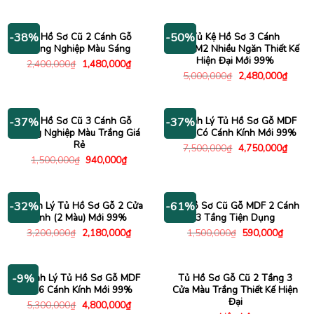
gốc
hiện
là:
tại
500,000₫.
là:
295,000₫.
Tủ Hồ Sơ Cũ 2 Cánh Gỗ
Tủ Kệ Hồ Sơ 3 Cánh
-38%
-50%
Công Nghiệp Màu Sáng
2Mx1M2 Nhiều Ngăn Thiết Kế
Hiện Đại Mới 99%
Giá
Giá
2,400,000
₫
1,480,000
₫
gốc
hiện
Giá
Giá
5,000,000
₫
2,480,000
₫
là:
tại
gốc
hiện
2,400,000₫.
là:
là:
tại
1,480,000₫.
5,000,000₫.
là:
2,480
Tủ Hồ Sơ Cũ 3 Cánh Gỗ
Thanh Lý Tủ Hồ Sơ Gỗ MDF
-37%
-37%
Công Nghiệp Màu Trắng Giá
1m6 Có Cánh Kính Mới 99%
Rẻ
Giá
Giá
7,500,000
₫
4,750,000
₫
gốc
hiện
Giá
Giá
1,500,000
₫
940,000
₫
là:
tại
gốc
hiện
7,500,000₫.
là:
là:
tại
4,750
1,500,000₫.
là:
940,000₫.
Thanh Lý Tủ Hồ Sơ Gỗ 2 Cửa
Tủ Hồ Sơ Cũ Gỗ MDF 2 Cánh
-32%
-61%
Kính (2 Màu) Mới 99%
3 Tầng Tiện Dụng
Giá
Giá
Giá
Giá
3,200,000
₫
2,180,000
₫
1,500,000
₫
590,000
₫
gốc
hiện
gốc
hiện
là:
tại
là:
tại
3,200,000₫.
là:
1,500,000₫.
là:
2,180,000₫.
590,00
Thanh Lý Tủ Hồ Sơ Gỗ MDF
Tủ Hồ Sơ Gỗ Cũ 2 Tầng 3
-9%
1m6 Cánh Kính Mới 99%
Cửa Màu Trắng Thiết Kế Hiện
Đại
Giá
Giá
5,300,000
₫
4,800,000
₫
gốc
hiện