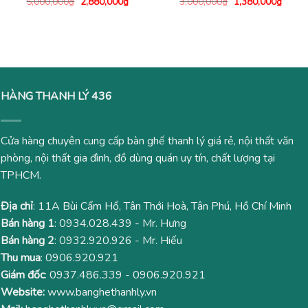
Giá
Giá
Giá
Giá
5,000,000
₫
2,880,000
₫
3,000,000
₫
1,380,000
₫
gốc
hiện
gốc
hiện
là:
tại
là:
tại
5,000,000₫.
là:
3,000,000₫.
là:
2,880,000₫.
1,380
HÀNG THANH LÝ 436
Cửa hàng chuyên cung cấp bàn ghế thanh lý giá rẻ, nội thất văn
phòng, nội thất gia đình, đồ dùng quán uy tín, chất lượng tại
TPHCM.
Địa chỉ
: 11A Bùi Cẩm Hổ, Tân Thới Hoà, Tân Phú, Hồ Chí Minh
Bán hàng 1
:
0934.028.439
- Mr. Hưng
Bán hàng 2
:
0932.920.926
- Mr. Hiếu
Thu mua
:
0906.920.921
Giám đốc
:
0937.486.339
-
0906.920.921
Website:
www.banghethanhly.vn