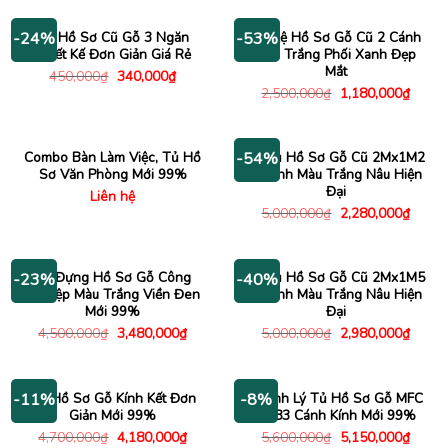
Tủ Hồ Sơ Cũ Gỗ 3 Ngăn
Tủ Kệ Hồ Sơ Gỗ Cũ 2 Cánh
-24%
-53%
Thiết Kế Đơn Giản Giá Rẻ
Màu Trắng Phối Xanh Đẹp
Mắt
Giá
Giá
450,000
₫
340,000
₫
gốc
hiện
Giá
Giá
2,500,000
₫
1,180,000
₫
là:
tại
gốc
hiện
450,000₫.
là:
là:
tại
340,000₫.
2,500,000₫.
là:
1,180
Combo Bàn Làm Việc, Tủ Hồ
Kệ Tủ Hồ Sơ Gỗ Cũ 2Mx1M2
-54%
Sơ Văn Phòng Mới 99%
3 Cánh Màu Trắng Nâu Hiện
Đại
Liên hệ
Giá
Giá
5,000,000
₫
2,280,000
₫
gốc
hiện
là:
tại
5,000,000₫.
là:
2,280
Tủ Đựng Hồ Sơ Gỗ Công
Kệ Tủ Hồ Sơ Gỗ Cũ 2Mx1M5
-23%
-40%
Nghiệp Màu Trắng Viền Đen
2 Cánh Màu Trắng Nâu Hiện
Mới 99%
Đại
Giá
Giá
Giá
Giá
4,500,000
₫
3,480,000
₫
5,000,000
₫
2,980,000
₫
gốc
hiện
gốc
hiện
là:
tại
là:
tại
4,500,000₫.
là:
5,000,000₫.
là:
3,480,000₫.
2,980
Tủ Hồ Sơ Gỗ Kính Kết Đơn
Thanh Lý Tủ Hồ Sơ Gỗ MFC
-11%
-8%
Giản Mới 99%
1m83 Cánh Kính Mới 99%
Giá
Giá
Giá
Giá
4,700,000
₫
4,180,000
₫
5,600,000
₫
5,150,000
₫