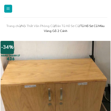
Skip
to
content
Trang chủ
/
Nội Thất Văn Phòng Cũ
/
Bán Tủ Hồ Sơ Cũ
/Tủ Hồ Sơ Cũ Màu
Vàng Gỗ 2 Cánh
-34%