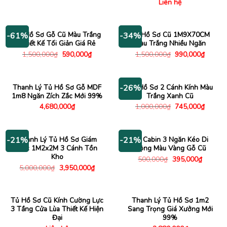
Liên hệ
là:
tại
5,300,000₫.
là:
4,800,000₫.
Tủ Hồ Sơ Gỗ Cũ Màu Trắng
Tủ Hồ Sơ Cũ 1M9X70CM
-61%
-34%
Thiết Kế Tối Giản Giá Rẻ
Màu Trắng Nhiều Ngăn
Giá
Giá
Giá
Giá
1,500,000
₫
590,000
₫
1,500,000
₫
990,000
₫
gốc
hiện
gốc
hiện
là:
tại
là:
tại
1,500,000₫.
là:
1,500,000₫.
là:
590,000₫.
990,00
Thanh Lý Tủ Hồ Sơ Gỗ MDF
Tủ Hồ Sơ 2 Cánh Kính Màu
-26%
1m8 Ngăn Zích Zắc Mới 99%
Trắng Xanh Cũ
Giá
Giá
4,680,000
₫
1,000,000
₫
745,000
₫
gốc
hiện
là:
tại
1,000,000₫.
là:
745,00
Thanh Lý Tủ Hồ Sơ Giám
Tủ Cabin 3 Ngăn Kéo Di
-21%
-21%
Đốc 1M2x2M 3 Cánh Tồn
Động Màu Vàng Gỗ Cũ
Kho
Giá
Giá
500,000
₫
395,000
₫
gốc
hiện
Giá
Giá
5,000,000
₫
3,950,000
₫
là:
tại
gốc
hiện
500,000₫.
là:
là:
tại
395,000
5,000,000₫.
là:
3,950,000₫.
Tủ Hồ Sơ Cũ Kính Cường Lực
Thanh Lý Tủ Hồ Sơ 1m2
3 Tầng Cửa Lùa Thiết Kế Hiện
Sang Trọng Giá Xưởng Mới
Đại
99%