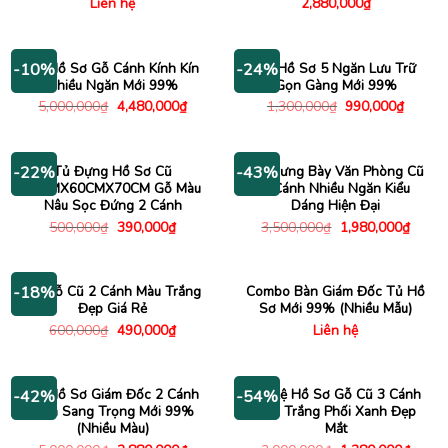
Liên hệ
2,880,000
₫
Tủ Hồ Sơ Gỗ Cánh Kính Kín
Tủ Hồ Sơ 5 Ngăn Lưu Trữ
-10%
-24%
Nhiều Ngăn Mới 99%
Gọn Gàng Mới 99%
Giá
Giá
Giá
Giá
5,000,000
₫
4,480,000
₫
1,300,000
₫
990,000
₫
gốc
hiện
gốc
hiện
là:
tại
là:
tại
5,000,000₫.
là:
1,300,000₫.
là:
4,480,000₫.
990,00
Tủ Đựng Hồ Sơ Cũ
Kệ Trưng Bày Văn Phòng Cũ
-22%
-43%
50CMX60CMX70CM Gỗ Màu
3 Cánh Nhiều Ngăn Kiểu
Nâu Sọc Đứng 2 Cánh
Dáng Hiện Đại
Giá
Giá
Giá
Giá
500,000
₫
390,000
₫
3,500,000
₫
1,980,000
₫
gốc
hiện
gốc
hiện
là:
tại
là:
tại
500,000₫.
là:
3,500,000₫.
là:
390,000₫.
1,980
Tủ Gỗ Cũ 2 Cánh Màu Trắng
Combo Bàn Giám Đốc Tủ Hồ
-18%
Đẹp Giá Rẻ
Sơ Mới 99% (Nhiều Mẫu)
Giá
Giá
600,000
₫
490,000
₫
Liên hệ
gốc
hiện
là:
tại
600,000₫.
là:
490,000₫.
Tủ Hồ Sơ Giám Đốc 2 Cánh
Tủ Kệ Hồ Sơ Gỗ Cũ 3 Cánh
-42%
-54%
Kính Sang Trọng Mới 99%
Màu Trắng Phối Xanh Đẹp
(Nhiều Màu)
Mắt