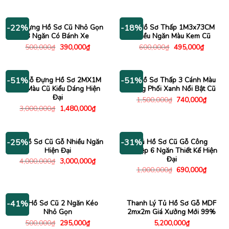
gốc
hiện
gốc
hiện
là:
tại
là:
tại
4,700,000₫.
là:
5,600,000₫.
là:
4,180,000₫.
5,150
Tủ Đựng Hồ Sơ Cũ Nhỏ Gọn
Kệ Hồ Sơ Thấp 1M3x73CM
-22%
-18%
3 Ngăn Có Bánh Xe
Nhiều Ngăn Màu Kem Cũ
Giá
Giá
Giá
Giá
500,000
₫
390,000
₫
600,000
₫
495,000
₫
gốc
hiện
gốc
hiện
là:
tại
là:
tại
500,000₫.
là:
600,000₫.
là:
390,000₫.
495,000
Tủ Gỗ Đựng Hồ Sơ 2MX1M
Tủ Hồ Sơ Thấp 3 Cánh Màu
-51%
-51%
Gỗ Màu Cũ Kiểu Dáng Hiện
Trắng Phối Xanh Nổi Bật Cũ
Đại
Giá
Giá
1,500,000
₫
740,000
₫
gốc
hiện
Giá
Giá
3,000,000
₫
1,480,000
₫
là:
tại
gốc
hiện
1,500,000₫.
là:
là:
tại
740,00
3,000,000₫.
là:
1,480,000₫.
Tủ Hồ Sơ Cũ Gỗ Nhiều Ngăn
Tủ Hồ Sơ Cũ Gỗ Công
-25%
-31%
Hiện Đại
Nghiệp 6 Ngăn Thiết Kế Hiện
Đại
Giá
Giá
4,000,000
₫
3,000,000
₫
gốc
hiện
Giá
Giá
1,000,000
₫
690,000
₫
là:
tại
gốc
hiện
4,000,000₫.
là:
là:
tại
3,000,000₫.
1,000,000₫.
là:
690,00
Tủ Hồ Sơ Cũ 2 Ngăn Kéo
Thanh Lý Tủ Hồ Sơ Gỗ MDF
-41%
Nhỏ Gọn
2mx2m Giá Xưởng Mới 99%
Giá
Giá
500,000
₫
295,000
₫
5,200,000
₫