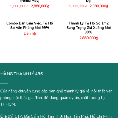
(Nhiều Màu)
Đại
Giá
Giá
Giá
Giá
5,000,000
₫
2,880,000
₫
5,000,000
₫
2,980,000
₫
gốc
hiện
gốc
hiện
là:
tại
là:
tại
5,000,000₫.
là:
5,000,000₫.
là:
2,880,000₫.
2,980
Combo Bàn Làm Việc, Tủ Hồ
Thanh Lý Tủ Hồ Sơ 1m2
Sơ Văn Phòng Mới 99%
Sang Trọng Giá Xưởng Mới
99%
Liên hệ
2,880,000
₫
HÀNG THANH LÝ 436
Cửa hàng chuyên cung cấp bàn ghế thanh lý giá rẻ, nội thất văn
phòng, nội thất gia đình, đồ dùng quán uy tín, chất lượng tại
TPHCM.
Địa chỉ
: 11A Bùi Cẩm Hổ, Tân Thới Hoà, Tân Phú, Hồ Chí Minh