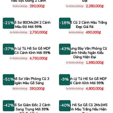
Nâu Sọc Đứng 2 Cánh
Đại
Giá
Giá
Giá
Giá
500,000
₫
390,000
₫
5,000,000
₫
2,280,000
₫
gốc
hiện
gốc
hiện
là:
tại
là:
tại
500,000₫.
là:
5,000,000₫.
là:
390,000₫.
2,280
Tủ Hồ Sơ 80CMx2M 2 Cánh
Tủ Gỗ Cũ 2 Cánh Màu Trắng
-21%
-18%
Màu Đỏ Mới 99%
Đẹp Giá Rẻ
Giá
Giá
Giá
Giá
3,500,000
₫
2,750,000
₫
600,000
₫
490,000
₫
gốc
hiện
gốc
hiện
là:
tại
là:
tại
3,500,000₫.
là:
600,000₫.
là:
2,750,000₫.
490,000
Thanh Lý Tủ Hồ Sơ Gỗ MDF
Kệ Trưng Bày Văn Phòng Cũ
-37%
-43%
1m6 Có Cánh Kính Mới 99%
3 Cánh Nhiều Ngăn Kiểu
Dáng Hiện Đại
Giá
Giá
7,500,000
₫
4,750,000
₫
gốc
hiện
Giá
Giá
3,500,000
₫
1,980,000
₫
là:
tại
gốc
hiện
7,500,000₫.
là:
là:
tại
4,750,000₫.
3,500,000₫.
là:
1,980
Tủ Hồ Sơ Văn Phòng Cũ 3
Thanh Lý Tủ Hồ Sơ Gỗ MDF
-51%
-9%
Ngăn Màu Gỗ Sáng
1m6 Cánh Kính Mới 99%
Giá
Giá
Giá
Giá
800,000
₫
390,000
₫
5,300,000
₫
4,800,000
₫
gốc
hiện
gốc
hiện
là:
tại
là:
tại
800,000₫.
là:
5,300,000₫.
là:
390,000₫.
4,800
Tủ Hồ Sơ Giám Đốc 2 Cánh
Kệ Tủ Hồ Sơ Gỗ Cũ 2Mx1M5
-42%
-40%
Kính Sang Trọng Mới 99%
2 Cánh Màu Trắng Nâu Hiện