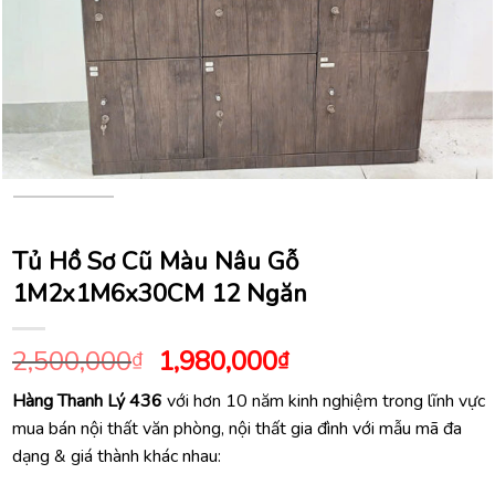
Tủ Hồ Sơ Cũ Màu Nâu Gỗ
1M2x1M6x30CM 12 Ngăn
Giá
Giá
2,500,000
1,980,000
₫
₫
gốc
hiện
Hàng Thanh Lý 436
với hơn 10 năm kinh nghiệm trong lĩnh vực
là:
tại
mua bán nội thất văn phòng, nội thất gia đình với mẫu mã đa
2,500,000₫.
là:
dạng & giá thành khác nhau:
1,980,000₫.