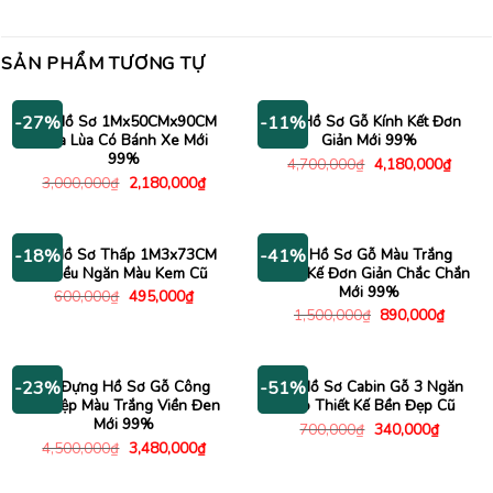
SẢN PHẨM TƯƠNG TỰ
Tủ Hồ Sơ 1Mx50CMx90CM
Tủ Hồ Sơ Gỗ Kính Kết Đơn
-27%
-11%
Cửa Lùa Có Bánh Xe Mới
Giản Mới 99%
99%
Giá
Giá
4,700,000
₫
4,180,000
₫
gốc
hiện
Giá
Giá
3,000,000
₫
2,180,000
₫
là:
tại
gốc
hiện
4,700,000₫.
là:
là:
tại
4,180
3,000,000₫.
là:
2,180,000₫.
Kệ Hồ Sơ Thấp 1M3x73CM
Tủ Hồ Sơ Gỗ Màu Trắng
-18%
-41%
Nhiều Ngăn Màu Kem Cũ
Thiết Kế Đơn Giản Chắc Chắn
Mới 99%
Giá
Giá
600,000
₫
495,000
₫
gốc
hiện
Giá
Giá
1,500,000
₫
890,000
₫
là:
tại
gốc
hiện
600,000₫.
là:
là:
tại
495,000₫.
1,500,000₫.
là:
890,00
Tủ Đựng Hồ Sơ Gỗ Công
Tủ Hồ Sơ Cabin Gỗ 3 Ngăn
-23%
-51%
Nghiệp Màu Trắng Viền Đen
Kéo Thiết Kế Bền Đẹp Cũ
Mới 99%
Giá
Giá
700,000
₫
340,000
₫
gốc
hiện
Giá
Giá
4,500,000
₫
3,480,000
₫
là:
tại
gốc
hiện
700,000₫.
là:
là:
tại
340,000
4,500,000₫.
là: