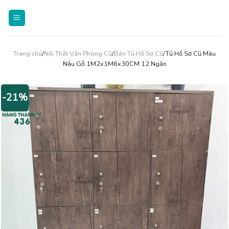
Skip
to
content
Trang chủ
/
Nội Thất Văn Phòng Cũ
/
Bán Tủ Hồ Sơ Cũ
/Tủ Hồ Sơ Cũ Màu
Nâu Gỗ 1M2x1M6x30CM 12 Ngăn
-21%