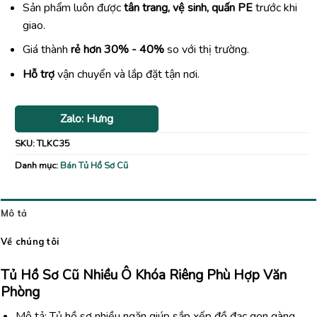
Sản phẩm luôn được
tân trang, vệ sinh, quấn PE
trước khi
giao.
Giá thành
rẻ hơn 30% - 40%
so với thị trường.
Hỗ trợ
vận chuyển và lắp đặt tận nơi.
Zalo: Hưng
SKU:
TLKC35
Danh mục:
Bán Tủ Hồ Sơ Cũ
Mô tả
Về chúng tôi
Tủ Hồ Sơ Cũ Nhiều Ô Khóa Riêng Phù Hợp Văn
Phòng
Mô tả: Tủ hồ sơ nhiều ngăn giúp sắp xếp đồ đạc gọn gàng,