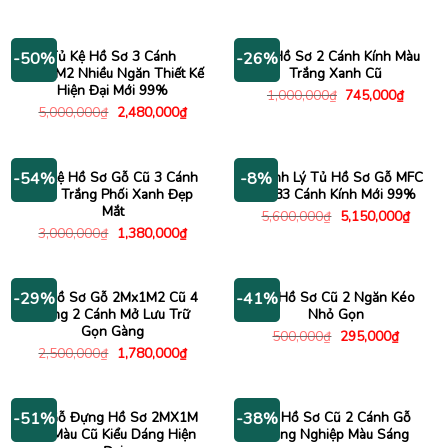
là:
tại
950,000₫.
là:
840,000
Tủ Kệ Hồ Sơ 3 Cánh
Tủ Hồ Sơ 2 Cánh Kính Màu
-50%
-26%
2Mx1M2 Nhiều Ngăn Thiết Kế
Trắng Xanh Cũ
Hiện Đại Mới 99%
Giá
Giá
1,000,000
₫
745,000
₫
gốc
hiện
Giá
Giá
5,000,000
₫
2,480,000
₫
là:
tại
gốc
hiện
1,000,000₫.
là:
là:
tại
745,00
5,000,000₫.
là:
2,480,000₫.
Tủ Kệ Hồ Sơ Gỗ Cũ 3 Cánh
Thanh Lý Tủ Hồ Sơ Gỗ MFC
-54%
-8%
Màu Trắng Phối Xanh Đẹp
1m83 Cánh Kính Mới 99%
Mắt
Giá
Giá
5,600,000
₫
5,150,000
₫
gốc
hiện
Giá
Giá
3,000,000
₫
1,380,000
₫
là:
tại
gốc
hiện
5,600,000₫.
là:
là:
tại
5,150
3,000,000₫.
là:
1,380,000₫.
Kệ Hồ Sơ Gỗ 2Mx1M2 Cũ 4
Tủ Hồ Sơ Cũ 2 Ngăn Kéo
-29%
-41%
Tầng 2 Cánh Mở Lưu Trữ
Nhỏ Gọn
Gọn Gàng
Giá
Giá
500,000
₫
295,000
₫
gốc
hiện
Giá
Giá
2,500,000
₫
1,780,000
₫
là:
tại
gốc
hiện
500,000₫.
là:
là:
tại
295,000
2,500,000₫.
là:
1,780,000₫.
Tủ Gỗ Đựng Hồ Sơ 2MX1M
Tủ Hồ Sơ Cũ 2 Cánh Gỗ
-51%
-38%
Gỗ Màu Cũ Kiểu Dáng Hiện
Công Nghiệp Màu Sáng