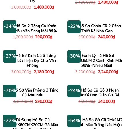
Đại
Giá
Giá
2,400,000
₫
1,480,000
₫
gốc
hiện
Giá
Giá
3,000,000
₫
1,480,000
₫
là:
tại
gốc
hiện
2,400,000₫.
là:
là:
tại
1,480
3,000,000₫.
là:
1,480,000₫.
Tủ Hồ Sơ 2 Tầng Có Khóa
Tủ Hồ Sơ Cabin Cũ 2 Cánh
-34%
-22%
Gỗ Màu Vân Sáng Mới 99%
Thiết Kế Nhỏ Gọn
Giá
Giá
Giá
Giá
1,200,000
₫
790,000
₫
950,000
₫
740,000
₫
gốc
hiện
gốc
hiện
là:
tại
là:
tại
1,200,000₫.
là:
950,000₫.
là:
790,000₫.
740,000
Tủ Hồ Sơ Kính Cũ 3 Tầng
Thanh Lý Tủ Hồ Sơ
-27%
-30%
Cửa Lùa Hiện Đại Cho Văn
1M8x85CM 2 Cánh Kính Mới
Phòng
99% (Nhiều Màu)
Giá
Giá
Giá
Giá
3,000,000
₫
2,180,000
₫
3,200,000
₫
2,240,000
₫
gốc
hiện
gốc
hiện
là:
tại
là:
tại
3,000,000₫.
là:
3,200,000₫.
là:
2,180,000₫.
2,240
Tủ Hồ Sơ Văn Phòng 3 Tầng
Tủ Hồ Sơ Cũ Gỗ 3 Ngăn
-70%
-24%
Cũ Màu Nâu
Thiết Kế Đơn Giản Giá Rẻ
Giá
Giá
Giá
Giá
3,350,000
₫
990,000
₫
450,000
₫
340,000
₫
gốc
hiện
gốc
hiện
là:
tại
là:
tại
3,350,000₫.
là:
450,000₫.
là:
990,000₫.
340,000
Tủ Đựng Hồ Sơ Cũ
Kệ Tủ Hồ Sơ Gỗ Cũ 2Mx1M2
-22%
-54%
50CMX60CMX70CM Gỗ Màu
3 Cánh Màu Trắng Nâu Hiện