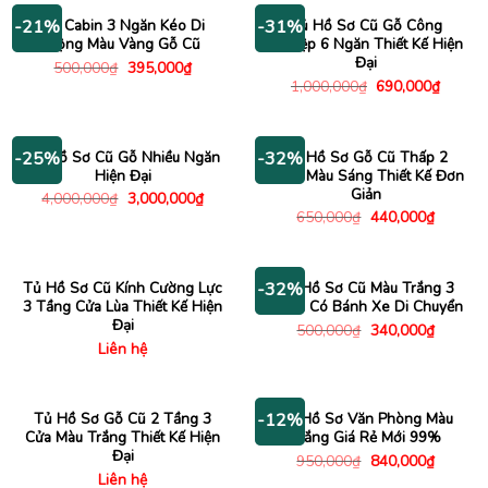
3,480,000₫.
Tủ Cabin 3 Ngăn Kéo Di
Tủ Hồ Sơ Cũ Gỗ Công
-21%
-31%
Động Màu Vàng Gỗ Cũ
Nghiệp 6 Ngăn Thiết Kế Hiện
Đại
Giá
Giá
500,000
₫
395,000
₫
gốc
hiện
Giá
Giá
1,000,000
₫
690,000
₫
là:
tại
gốc
hiện
500,000₫.
là:
là:
tại
395,000₫.
1,000,000₫.
là:
690,00
Tủ Hồ Sơ Cũ Gỗ Nhiều Ngăn
Tủ Hồ Sơ Gỗ Cũ Thấp 2
-25%
-32%
Hiện Đại
Cánh Màu Sáng Thiết Kế Đơn
Giản
Giá
Giá
4,000,000
₫
3,000,000
₫
gốc
hiện
Giá
Giá
650,000
₫
440,000
₫
là:
tại
gốc
hiện
4,000,000₫.
là:
là:
tại
3,000,000₫.
650,000₫.
là:
440,000
Tủ Hồ Sơ Cũ Kính Cường Lực
Tủ Hồ Sơ Cũ Màu Trắng 3
-32%
3 Tầng Cửa Lùa Thiết Kế Hiện
Ngăn Có Bánh Xe Di Chuyển
Đại
Giá
Giá
500,000
₫
340,000
₫
gốc
hiện
Liên hệ
là:
tại
500,000₫.
là:
340,000
Tủ Hồ Sơ Gỗ Cũ 2 Tầng 3
Tủ Hồ Sơ Văn Phòng Màu
-12%
Cửa Màu Trắng Thiết Kế Hiện
Trắng Giá Rẻ Mới 99%
Đại
Giá
Giá
950,000
₫
840,000
₫
gốc
hiện
Liên hệ