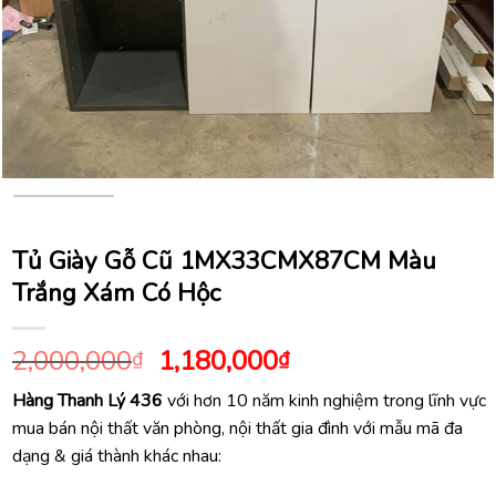
Tủ Giày Gỗ Cũ 1MX33CMX87CM Màu
Trắng Xám Có Hộc
Giá
Giá
2,000,000
1,180,000
₫
₫
gốc
hiện
Hàng Thanh Lý 436
với hơn 10 năm kinh nghiệm trong lĩnh vực
là:
tại
mua bán nội thất văn phòng, nội thất gia đình với mẫu mã đa
2,000,000₫.
là:
dạng & giá thành khác nhau:
1,180,000₫.