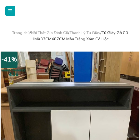
Skip
to
content
Trang chủ
/
Nội Thất Gia Đình Cũ
/
Thanh Lý Tủ Giày
/Tủ Giày Gỗ Cũ
1MX33CMX87CM Màu Trắng Xám Có Hộc
-41%