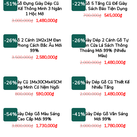
Tủ Gỗ Đựng Giày Dép Cũ
Kệ Gỗ 5 Tầng Cũ Để Giày
-51%
-22%
Thiết Kế Thông Minh 3 Ngăn
Dép, Sách Báo Tiện Dụng
1 Hộc Mở
Giá
Giá
700,000
₫
545,000
₫
gốc
hiện
Giá
Giá
3,000,000
₫
1,480,000
₫
là:
tại
gốc
hiện
700,000₫.
là:
là:
tại
545,000
3,000,000₫.
là:
1,480,000₫.
Tủ Gỗ 2 Cánh 1M2x1M Đan
Tủ Giày Dép 2 Cánh Gỗ Tự
-26%
-26%
Mây Phong Cách Bắc Âu Mới
Nhiên Cửa Lá Sách Thông
99%
Thoáng Mới 99% (Nhiều
Màu)
Giá
Giá
3,500,000
₫
2,580,000
₫
gốc
hiện
Giá
Giá
2,000,000
₫
1,480,000
₫
là:
tại
gốc
hiện
3,500,000₫.
là:
là:
tại
2,580,000₫.
2,000,000₫.
là:
1,480
Kệ Giày Cũ 1Mx30CMx45CM
Tủ Giày Dép Gỗ Cũ Thiết Kế
-26%
-26%
Thông Minh Có Nệm Ngồi
Nhiều Tầng
Giá
Giá
Giá
Giá
800,000
₫
590,000
₫
2,000,000
₫
1,480,000
₫
gốc
hiện
gốc
hiện
là:
tại
là:
tại
800,000₫.
là:
2,000,000₫.
là:
590,000₫.
1,480
Tủ Giày Dép Gỗ Màu Sáng
Tủ Giày Dép Gỗ Vân Sáng
-54%
-41%
Cao Cấp Mới 99%
Mới 99%
Giá
Giá
Giá
Giá
3,800,000
₫
1,730,000
₫
3,000,000
₫
1,780,000
₫
gốc
hiện
gốc
hiện
là:
tại
là:
tại