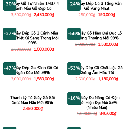
Tủ Giày Gỗ Tự Nhiên 1M37 4
Kệ Giày Dép Cũ 3 Tầng Vân
-30%
-24%
Cánh Màu Gỗ Đẹp Cũ
Gỗ Vàng Nhạt
Giá
Giá
Giá
Giá
3,500,000
₫
2,450,000
₫
250,000
₫
190,000
₫
gốc
hiện
gốc
hiện
là:
tại
là:
tại
3,500,000₫.
là:
250,000₫.
là:
2,450,000₫.
190,000
Tủ Giày Dép Gỗ 2 Cánh Màu
Tủ Giày Gỗ Hiện Đại Đục Lỗ
-37%
-58%
Nâu Thiết Kế Sang Trọng Mới
Thông Thoáng Mới 99%
99%
Giá
Giá
3,800,000
₫
1,580,000
₫
gốc
hiện
Giá
Giá
2,500,000
₫
1,580,000
₫
là:
tại
gốc
hiện
3,800,000₫.
là:
là:
tại
1,580
2,500,000₫.
là:
1,580,000₫.
Tủ Giày Dép Gia Đình Gỗ Có
Tủ Giày Dép Cũ Chất Liệu Gỗ
-47%
-53%
Ngăn Kéo Mới 99%
Chống Ẩm Mốc Tốt
Giá
Giá
Giá
Giá
3,000,000
₫
1,580,000
₫
2,500,000
₫
1,180,000
₫
gốc
hiện
gốc
hiện
là:
tại
là:
tại
3,000,000₫.
là:
2,500,000₫.
là:
1,580,000₫.
1,180
Thanh Lý Tủ Giày Gỗ Sồi
Tủ Giày Đa Năng Có Đệm
-16%
1m2 Màu Nâu Mới 99%
Ngồi Hiện Đại Mới 99%
(Nhiều Màu)
2,450,000
₫
Giá
Giá
1,000,000
₫
840,000
₫
gốc
hiện
là:
tại
1,000,000₫.
là:
840,00