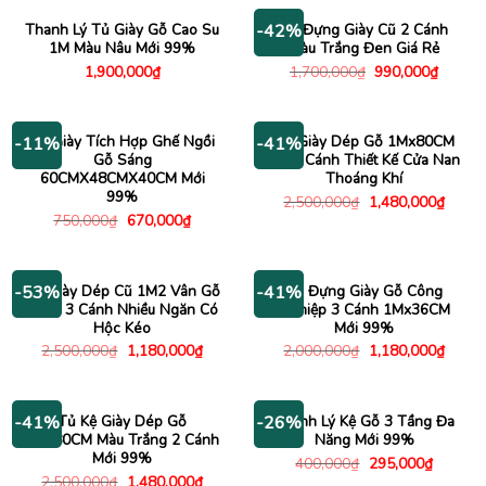
3,800,000₫.
là:
3,000,000₫.
là:
1,730,000₫.
1,780
Thanh Lý Tủ Giày Gỗ Cao Su
Tủ Đựng Giày Cũ 2 Cánh
-42%
1M Màu Nâu Mới 99%
Màu Trắng Đen Giá Rẻ
Giá
Giá
1,900,000
₫
1,700,000
₫
990,000
₫
gốc
hiện
là:
tại
1,700,000₫.
là:
990,00
Tủ Giày Tích Hợp Ghế Ngồi
Tủ Giày Dép Gỗ 1Mx80CM
-11%
-41%
Gỗ Sáng
Cũ 2 Cánh Thiết Kế Cửa Nan
60CMX48CMX40CM Mới
Thoáng Khí
99%
Giá
Giá
2,500,000
₫
1,480,000
₫
gốc
hiện
Giá
Giá
750,000
₫
670,000
₫
là:
tại
gốc
hiện
2,500,000₫.
là:
là:
tại
1,480
750,000₫.
là:
670,000₫.
Tủ Giày Dép Cũ 1M2 Vân Gỗ
Tủ Đựng Giày Gỗ Công
-53%
-41%
Sáng 3 Cánh Nhiều Ngăn Có
Nghiệp 3 Cánh 1Mx36CM
Hộc Kéo
Mới 99%
Giá
Giá
Giá
Giá
2,500,000
₫
1,180,000
₫
2,000,000
₫
1,180,000
₫
gốc
hiện
gốc
hiện
là:
tại
là:
tại
2,500,000₫.
là:
2,000,000₫.
là:
1,180,000₫.
1,180
Tủ Kệ Giày Dép Gỗ
Thanh Lý Kệ Gỗ 3 Tầng Đa
-41%
-26%
1Mx80CM Màu Trắng 2 Cánh
Năng Mới 99%
Mới 99%
Giá
Giá
400,000
₫
295,000
₫
gốc
hiện
Giá
Giá
2,500,000
₫
1,480,000
₫