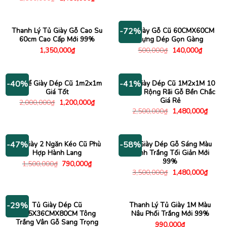
là:
tại
gốc
hiện
400,000₫.
là:
là:
tại
295,000
2,500,000₫.
là:
1,480,000₫.
Thanh Lý Tủ Giày Gỗ Cao Su
Kệ Giày Gỗ Cũ 60CMX60CM
-72%
60cm Cao Cấp Mới 99%
Đựng Dép Gọn Gàng
Giá
Giá
1,350,000
₫
500,000
₫
140,000
₫
gốc
hiện
là:
tại
500,000₫.
là:
140,000
Tủ Để Giày Dép Cũ 1m2x1m
Tủ Giày Dép Cũ 1M2x1M 10
-40%
-41%
Giá Tốt
Ngăn Rộng Rãi Gỗ Bền Chắc
Giá Rẻ
Giá
Giá
2,000,000
₫
1,200,000
₫
gốc
hiện
Giá
Giá
2,500,000
₫
1,480,000
₫
là:
tại
gốc
hiện
2,000,000₫.
là:
là:
tại
1,200,000₫.
2,500,000₫.
là:
1,480
Tủ Giày 2 Ngăn Kéo Cũ Phù
Tủ Giày Dép Gỗ Sáng Màu
-47%
-58%
Hợp Hành Lang
Cánh Trắng Tối Giản Mới
99%
Giá
Giá
1,500,000
₫
790,000
₫
gốc
hiện
Giá
Giá
3,500,000
₫
1,480,000
₫
là:
tại
gốc
hiện
1,500,000₫.
là:
là:
tại
790,000₫.
3,500,000₫.
là:
1,480
Tủ Giày Dép Cũ
Thanh Lý Tủ Giày 1M Màu
-29%
1M5X36CMX80CM Tông
Nâu Phối Trắng Mới 99%
Trắng Vân Gỗ Sang Trọng
990,000
₫