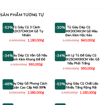
SẢN PHẨM TƯƠNG TỰ
Tủ Giày Cũ 3 Cánh
Tủ Giày Dép Cũ
-53%
-30%
1M2X37CMX1M Gỗ Tự
70CMX30CMX1M Gỗ Màu
Nhiên
Đen Kèm Hộc Kéo
Giá
Giá
Giá
Giá
2,500,000
₫
1,180,000
₫
1,200,000
₫
840,000
₫
gốc
hiện
gốc
hiện
là:
tại
là:
tại
2,500,000₫.
là:
1,200,000₫.
là:
1,180,000₫.
840,00
Tủ Giày Dép Cũ Vân Gỗ Nâu
Thanh Lý Tủ Để Giày Cũ
-34%
-34%
2 Cánh Kèm Khung Để Đồ
80CMX25CMX90CM Vân Gỗ
Nâu Phối Trắng
Giá
Giá
1,500,000
₫
990,000
₫
gốc
hiện
Giá
Giá
1,500,000
₫
990,000
₫
là:
tại
gốc
hiện
1,500,000₫.
là:
là:
tại
990,000₫.
1,500,000₫.
là:
990,00
Kệ Giày Dép Gỗ Phong Cách
Tủ Đựng Giày Cũ Chất Liệu
-48%
-53%
Tối Giản Cao Cấp Mới 99%
Gỗ Nhiều Tầng Rộng Rãi
Giá
Giá
Giá
Giá
5,000,000
₫
2,580,000
₫
2,500,000
₫
1,180,000
₫
gốc
hiện
gốc
hiện
là:
tại
là:
tại
5,000,000₫.
là:
2,500,000₫.
là:
2,580,000₫.
1,180