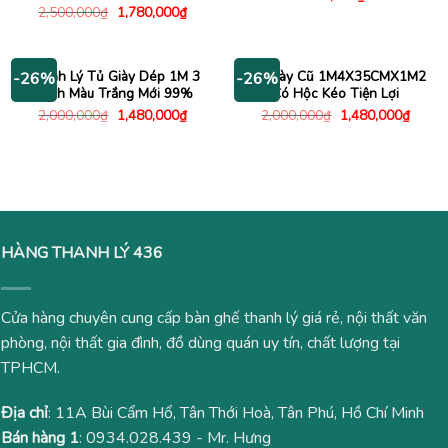
Giá
Giá
2,500,000
₫
1,780,000
₫
gốc
hiện
là:
tại
2,500,000₫.
là:
1,780,000₫.
Thanh Lý Tủ Giày Dép 1M 3
Tủ Giày Cũ 1M4X35CMX1M2
-26%
-26%
Cánh Màu Trắng Mới 99%
Có Hộc Kéo Tiện Lợi
Giá
Giá
Giá
Giá
2,000,000
₫
1,480,000
₫
2,000,000
₫
1,480,000
₫
gốc
hiện
gốc
hiện
là:
tại
là:
tại
2,000,000₫.
là:
2,000,000₫.
là:
1,480,000₫.
1,480
HÀNG THANH LÝ 436
Cửa hàng chuyên cung cấp bàn ghế thanh lý giá rẻ, nội thất văn
phòng, nội thất gia đình, đồ dùng quán uy tín, chất lượng tại
TPHCM.
Địa chỉ
: 11A Bùi Cẩm Hổ, Tân Thới Hoà, Tân Phú, Hồ Chí Minh
Bán hàng 1
:
0934.028.439
- Mr. Hưng