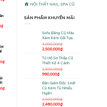
hiện
NỘI THẤT NAIL, SPA CŨ
tại
0₫.
là:
5,980,000₫.
ân
SẢN PHẨM KHUYẾN MÃI
Giá
0
₫
hiện
tại
Sofa Băng Cũ Màu
00₫.
là:
Xám Kèm Gối Tựa
740,000₫.
3,000,000
₫
CM
Giá
Giá
2,500,000
₫
ế
gốc
hiện
Tủ Hồ Sơ Thấp Cũ
là:
tại
Giá
00
₫
Thiết Kế 4 Cánh
3,000,000₫.
là:
hiện
tại
2,500,000₫.
1,500,000
₫
0₫.
là:
Giá
Giá
990,000
₫
2,450,000₫.
ấp
gốc
hiện
ặt
Bàn Giám Đốc 1m8
là:
tại
Cũ Kèm Tủ Nhiều
Giá
00
₫
1,500,000₫.
là:
hiện
Ngăn
990,000₫.
tại
0₫.
là:
3,500,000
₫
1,780,000₫.
Giá
Giá
2,480,000
₫