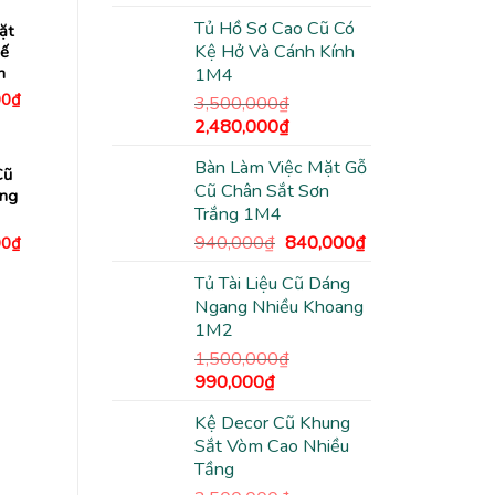
gốc
hiện
Tủ Hồ Sơ Cao Cũ Có
ặt
là:
tại
Kệ Hở Và Cánh Kính
Kế
3,500,000₫.
là:
n
1M4
2,480,000₫.
Giá
00
₫
3,500,000
₫
hiện
Giá
Giá
2,480,000
₫
tại
0₫.
là:
gốc
hiện
1,180,000₫.
Bàn Làm Việc Mặt Gỗ
là:
tại
Cũ
Cũ Chân Sắt Sơn
3,500,000₫.
là:
ang
Trắng 1M4
2,480,000₫.
Giá
Giá
940,000
₫
840,000
₫
Giá
00
₫
hiện
gốc
hiện
tại
Tủ Tài Liệu Cũ Dáng
là:
tại
0₫.
là:
2,980,000₫.
Ngang Nhiều Khoang
940,000₫.
là:
1M2
840,000₫.
1,500,000
₫
Giá
Giá
990,000
₫
gốc
hiện
Kệ Decor Cũ Khung
là:
tại
Sắt Vòm Cao Nhiều
1,500,000₫.
là:
Tầng
990,000₫.