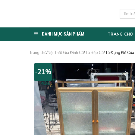
Skip
to
Tìm
kiếm:
content
DANH MỤC SẢN PHẨM
TRANG CHỦ
Trang chủ
/
Nội Thất Gia Đình Cũ
/
Tủ Bếp Cũ
/Tủ Đựng Đồ Cửa 
-21%