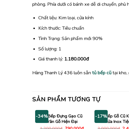
phòng. Phía dưới có bánh xe dễ di chuyển, phù 
Chất liệu: Kim loại, cửa kính
Kích thước: Tiêu chuẩn
Tình Trạng: Sản phẩm mới 90%
Số lượng: 1
Giá thanh lý:
1.180.000đ
Hàng Thanh Lý 436 luôn sẵn
tủ bếp cũ
tại kho,
SẢN PHẨM TƯƠNG TỰ
Tủ Bếp Đựng Gạo Cũ
Tủ Bếp Gỗ Cũ 
-34%
-17%
Vân Gỗ Hiện Đại
Rửa Inox Tiệ
Giá
Giá
Giá
1,200,000
₫
790,000
₫
3,000,000
₫
2,