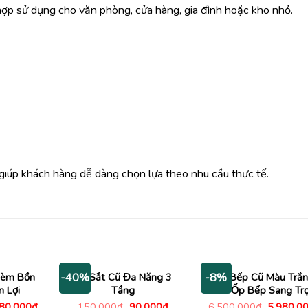
hợp sử dụng cho văn phòng, cửa hàng, gia đình hoặc kho nhỏ.
 giúp khách hàng dễ dàng chọn lựa theo nhu cầu thực tế.
Kèm Bồn
Kệ Sắt Cũ Đa Năng 3
Tủ Bếp Cũ Màu Trắ
-40%
-8%
n Lợi
Tầng
Kính Ốp Bếp Sang Tr
Giá
Giá
Giá
Giá
480,000
₫
150,000
₫
90,000
₫
6,500,000
₫
5,980,0