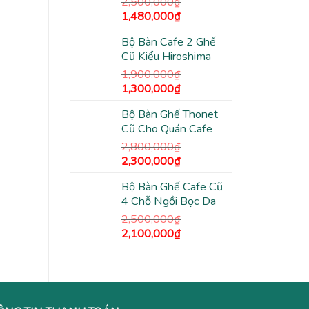
2,500,000
₫
Giá
Giá
1,480,000
₫
gốc
hiện
Bộ Bàn Cafe 2 Ghế
là:
tại
Cũ Kiểu Hiroshima
2,500,000₫.
là:
1,480,000₫.
1,900,000
₫
Giá
Giá
1,300,000
₫
gốc
hiện
Bộ Bàn Ghế Thonet
là:
tại
Cũ Cho Quán Cafe
1,900,000₫.
là:
1,300,000₫.
2,800,000
₫
Giá
Giá
2,300,000
₫
gốc
hiện
Bộ Bàn Ghế Cafe Cũ
là:
tại
4 Chỗ Ngồi Bọc Da
2,800,000₫.
là:
2,300,000₫.
2,500,000
₫
Giá
Giá
2,100,000
₫
gốc
hiện
là:
tại
2,500,000₫.
là:
2,100,000₫.