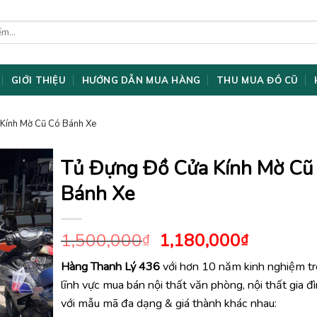
GIỚI THIỆU
HƯỚNG DẪN MUA HÀNG
THU MUA ĐỒ CŨ
Kính Mờ Cũ Có Bánh Xe
Tủ Đựng Đồ Cửa Kính Mờ Cũ
Bánh Xe
Giá
Giá
1,500,000
1,180,000
₫
₫
gốc
hiện
Hàng Thanh Lý 436
với hơn 10 năm kinh nghiệm t
là:
tại
lĩnh vực mua bán nội thất văn phòng, nội thất gia đ
1,500,000₫.
là:
1,180,0
với mẫu mã đa dạng & giá thành khác nhau: