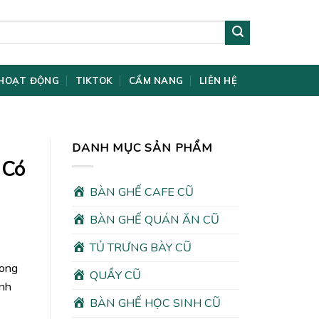
HOẠT ĐỘNG
TIKTOK
CẨM NANG
LIÊN HỆ
DANH MỤC SẢN PHẨM
 Có
BÀN GHẾ CAFE CŨ
BÀN GHẾ QUÁN ĂN CŨ
TỦ TRƯNG BÀY CŨ
rong
QUẦY CŨ
ình
BÀN GHẾ HỌC SINH CŨ
00₫.