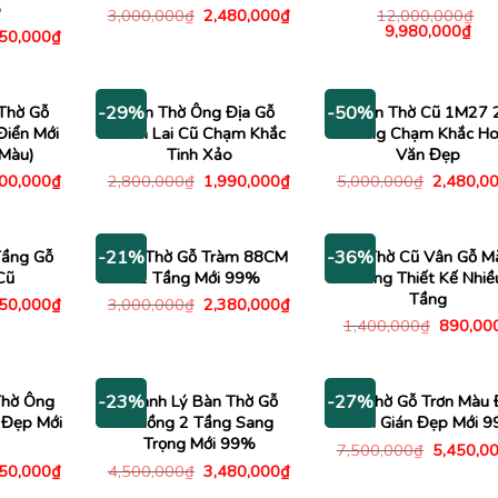
o
Giá
Giá
3,000,000
₫
2,480,000
₫
12,000,000
₫
gốc
hiện
Giá
Giá
9,980,000
₫
Giá
450,000
₫
là:
tại
gốc
hiệ
c
hiện
3,000,000₫.
là:
là:
tại
tại
2,480,000₫.
12,000,000₫.
là:
00,000₫.
là:
9,9
2,450,000₫.
Thờ Gỗ
Bàn Thờ Ông Địa Gỗ
Bàn Thờ Cũ 1M27 
-29%
-50%
iển Mới
Cẩm Lai Cũ Chạm Khắc
Tầng Chạm Khắc H
Màu)
Tinh Xảo
Văn Đẹp
Giá
Giá
Giá
Giá
300,000
₫
2,800,000
₫
1,990,000
₫
5,000,000
₫
2,480,0
c
hiện
gốc
hiện
gốc
tại
là:
tại
là:
00,000₫.
là:
2,800,000₫.
là:
5,000,00
2,300,000₫.
1,990,000₫.
Tầng Gỗ
Bàn Thờ Gỗ Tràm 88CM
Tủ Thờ Cũ Vân Gỗ M
-21%
-36%
Cũ
1 Tầng Mới 99%
Vàng Thiết Kế Nhiề
Tầng
Giá
Giá
Giá
450,000
₫
3,000,000
₫
2,380,000
₫
c
hiện
gốc
hiện
Giá
1,400,000
₫
890,00
tại
là:
tại
gốc
00,000₫.
là:
3,000,000₫.
là:
là:
2,450,000₫.
2,380,000₫.
1,400,0
Thờ Ông
Thanh Lý Bàn Thờ Gỗ
Tủ Thờ Gỗ Trơn Màu
-23%
-27%
 Đẹp Mới
Muồng 2 Tầng Sang
Cánh Gián Đẹp Mới 
Trọng Mới 99%
Giá
7,500,000
₫
5,450,0
gốc
Giá
Giá
Giá
950,000
₫
4,500,000
₫
3,480,000
₫
là:
c
hiện
gốc
hiện
7,500,00