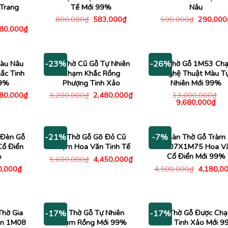
Trang
Tế Mới 99%
Nâu
Giá
Giá
Giá
800,000
₫
583,000
₫
500,000
₫
290,000
gốc
hiện
gốc
Giá
980,000
₫
là:
tại
là:
c
hiện
800,000₫.
là:
500,000
tại
583,000₫.
00,000₫.
là:
4,980,000₫.
àu Nâu
Tủ Thờ Cũ Gỗ Tự Nhiên
Tủ Thờ Gỗ 1M53 Ch
-23%
-26%
ắc Tinh
Chạm Khắc Rồng
Nghệ Thuật Màu T
99%
Phượng Tinh Xảo
Nhiên Mới 99%
Giá
Giá
Giá
980,000
₫
3,200,000
₫
2,480,000
₫
13,000,000
₫
c
hiện
gốc
hiện
Giá
Giá
9,680,000
₫
tại
là:
tại
gốc
hiệ
00,000₫.
là:
3,200,000₫.
là:
là:
tại
4,980,000₫.
2,480,000₫.
13,000,000₫.
là:
9,6
 Đèn Gỗ
Tủ Thờ Gỗ Gõ Đỏ Cũ
Bàn Thờ Gỗ Tràm
-21%
-7%
Cổ Điển
Chạm Hoa Văn Tinh Tế
1M07X1M75 Hoa V
%
Cổ Điển Mới 99%
Giá
Giá
5,600,000
₫
4,450,000
₫
gốc
hiện
Giá
Giá
0,000
₫
4,500,000
₫
4,180,0
là:
tại
c
hiện
gốc
5,600,000₫.
là:
tại
là:
4,450,000₫.
,000₫.
là:
4,500,00
370,000₫.
Thờ Gia
Tủ Thờ Gỗ Tự Nhiên
Tủ Thờ Gỗ Được Ch
-17%
-17%
ên 1M08
Chạm Rồng Mới 99%
Khắc Tinh Xảo Mới 