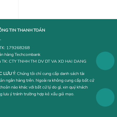
2,780,000₫.
ÔNG TIN THANH TOÁN
TK: 179268268
n hàng Techcombank
ủ TK: CTY TNHH TM DV DT VA XD HAI DANG
C LƯU Ý
: Chúng tôi chỉ cung cấp danh sách tài
ản ngân hàng trên. Ngoài ra không cung cấp bất cứ
 khoản nào khác với bất cứ lý do gì, xin quý khách
g lưu ý tránh trường hợp kẻ xấu giả mạo.