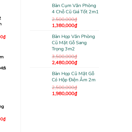
gốc
hiện
5,450,000₫.
Bàn Cụm Văn Phòng
là:
tại
4 Chỗ Cũ Giá Tốt 2m1
1,200,000₫.
là:
2
940,000₫.
2,500,000
₫
m
Giá
Giá
1,380,000
₫
gốc
hiện
Bàn Họp Văn Phòng
Giá
00
₫
là:
tại
hiện
Cũ Mặt Gỗ Sang
2,500,000₫.
là:
tại
Trọng 3m2
0₫.
là:
1,380,000₫.
2,480,000₫.
3,500,000
₫
ạm
Giá
Giá
2,480,000
₫
Mới
gốc
hiện
Bàn Họp Cũ Mặt Gỗ
là:
tại
Có Hộp Điện Âm 2m
3,500,000₫.
là:
2,480,000₫.
2,500,000
₫
Giá
Giá
1,980,000
₫
gốc
hiện
là:
tại
ng
2,500,000₫.
là:
1,980,000₫.
Giá
00
₫
hiện
tại
0₫.
là: