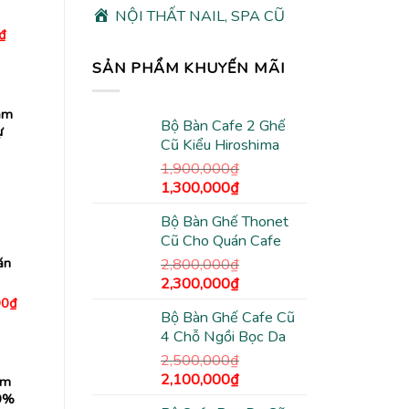
NỘI THẤT NAIL, SPA CŨ
Giá
₫
hiện
tại
SẢN PHẨM KHUYẾN MÃI
₫.
là:
290,000₫.
ạm
Bộ Bàn Cafe 2 Ghế
ự
Cũ Kiểu Hiroshima
1,900,000
₫
Giá
Giá
1,300,000
₫
n
gốc
hiện
Bộ Bàn Ghế Thonet
là:
tại
80,000₫.
Cũ Cho Quán Cafe
1,900,000₫.
là:
1,300,000₫.
ăn
2,800,000
₫
Giá
Giá
2,300,000
₫
gốc
hiện
Giá
00
₫
hiện
Bộ Bàn Ghế Cafe Cũ
là:
tại
tại
4 Chỗ Ngồi Bọc Da
2,800,000₫.
là:
0₫.
là:
4,180,000₫.
2,300,000₫.
2,500,000
₫
Giá
Giá
2,100,000
₫
ạm
gốc
hiện
99%