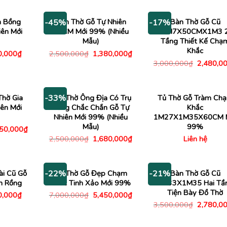
tại
là:
tại
00,000₫.
là:
4,500,000₫.
là:
1,950,000₫.
3,480,000₫.
m Bồng
Bàn Thờ Gỗ Tự Nhiên
Bàn Thờ Gỗ Cũ
-45%
-17%
iên Mới
50CM Mới 99% (Nhiều
1M7X50CMX1M3 
Mẫu)
Tầng Thiết Kế Chạ
Khắc
Giá
Giá
Giá
0,000
₫
2,500,000
₫
1,380,000
₫
c
hiện
gốc
hiện
Giá
3,000,000
₫
2,480,0
tại
là:
tại
gốc
,000₫.
là:
2,500,000₫.
là:
là:
150,000₫.
1,380,000₫.
3,000,00
Thờ Gia
Bàn Thờ Ông Địa Có Trụ
Tủ Thờ Gỗ Tràm Ch
-33%
iên Mới
Rồng Chắc Chắn Gỗ Tự
Khắc
Nhiên Mới 99% (Nhiều
1M27X1M35X60CM 
Mẫu)
99%
Giá
150,000
₫
c
hiện
Giá
Giá
2,500,000
₫
1,680,000
₫
Liên hệ
tại
gốc
hiện
00,000₫.
là:
là:
tại
3,150,000₫.
2,500,000₫.
là:
1,680,000₫.
ài Cũ Gỗ
Tủ Thờ Gỗ Đẹp Chạm
Bàn Thờ Gỗ Cũ
-22%
-21%
m Rồng
Khắc Tinh Xảo Mới 99%
1M33X1M35 Hai Tầ
Tiện Bày Đồ Thờ
Giá
Giá
Giá
0,000
₫
7,000,000
₫
5,450,000
₫
c
hiện
gốc
hiện
Giá
3,500,000
₫
2,780,0
tại
là:
tại
gốc
,000₫.
là:
7,000,000₫.
là:
là:
290,000₫.
5,450,000₫.
3,500,00