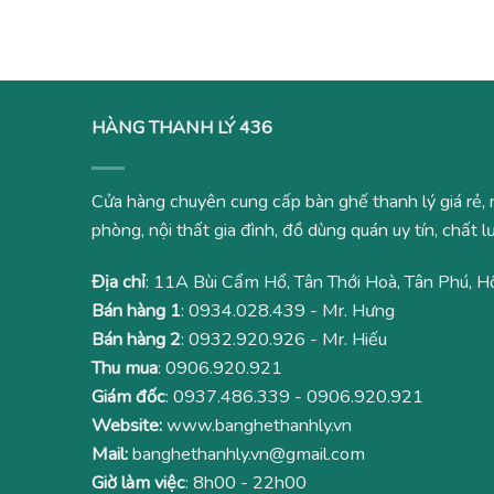
4,490,000₫.
HÀNG THANH LÝ 436
Cửa hàng chuyên cung cấp bàn ghế thanh lý giá rẻ, 
phòng, nội thất gia đình, đồ dùng quán uy tín, chất
Địa chỉ
: 11A Bùi Cẩm Hổ, Tân Thới Hoà, Tân Phú, H
Bán hàng 1
:
0934.028.439
- Mr. Hưng
Bán hàng 2
:
0932.920.926
- Mr. Hiếu
Thu mua
:
0906.920.921
Giám đốc
:
0937.486.339
-
0906.920.921
Website:
www.banghethanhly.vn
Mail:
banghethanhly.vn@gmail.com
Giờ làm việc
: 8h00 - 22h00