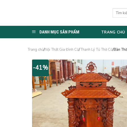
Skip
to
Tìm
kiếm:
content
DANH MỤC SẢN PHẨM
TRANG CHỦ
Trang chủ
/
Nội Thất Gia Đình Cũ
/
Thanh Lý Tủ Thờ Cũ
/Bàn Th
-41%