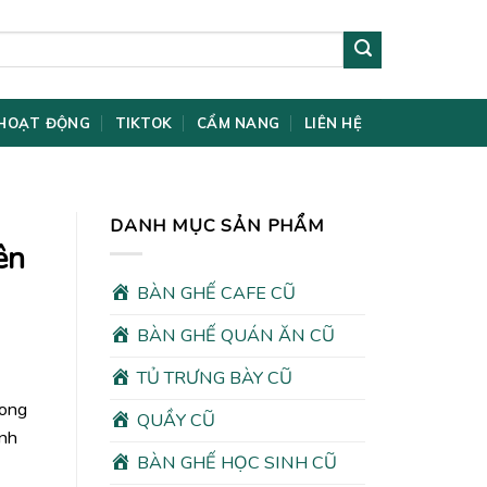
HOẠT ĐỘNG
TIKTOK
CẨM NANG
LIÊN HỆ
DANH MỤC SẢN PHẨM
ên
BÀN GHẾ CAFE CŨ
BÀN GHẾ QUÁN ĂN CŨ
TỦ TRƯNG BÀY CŨ
rong
QUẦY CŨ
ình
BÀN GHẾ HỌC SINH CŨ
00₫.