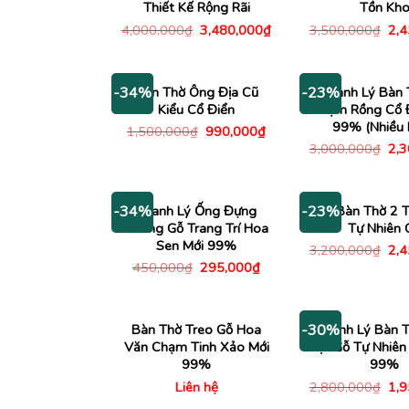
Thiết Kế Rộng Rãi
Tồn Kh
Giá
Giá
Giá
4,000,000
₫
3,480,000
₫
3,500,000
₫
2,
gốc
hiện
gố
là:
tại
là:
4,000,000₫.
là:
3,5
3,480,000₫.
Bàn Thờ Ông Địa Cũ
Thanh Lý Bàn 
-34%
-23%
Kiểu Cổ Điển
Chạm Rồng Cổ Đ
99% (Nhiều 
Giá
Giá
1,500,000
₫
990,000
₫
gốc
hiện
Giá
3,000,000
₫
2,
là:
tại
gố
1,500,000₫.
là:
là:
990,000₫.
3,0
Thanh Lý Ống Đựng
Kệ Bàn Thờ 2 
-34%
-23%
Nhang Gỗ Trang Trí Hoa
Tự Nhiên 
Sen Mới 99%
Giá
3,200,000
₫
2,
gố
Giá
Giá
450,000
₫
295,000
₫
là:
gốc
hiện
3,2
là:
tại
450,000₫.
là:
295,000₫.
Bàn Thờ Treo Gỗ Hoa
Thanh Lý Bàn 
-30%
Văn Chạm Tinh Xảo Mới
Địa Gỗ Tự Nhiên
99%
99%
Giá
Liên hệ
2,800,000
₫
1,
gố