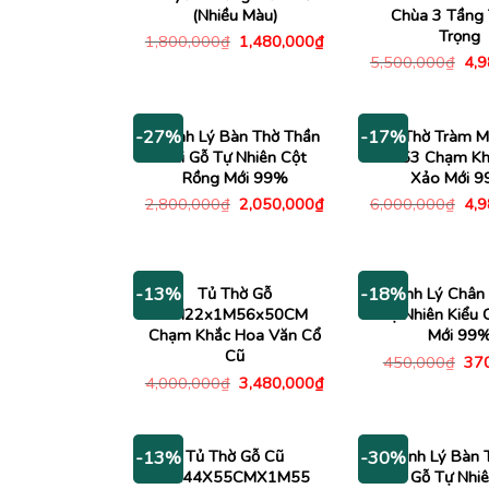
(Nhiều Màu)
Chùa 3 Tầng 
Trọng
Giá
Giá
1,800,000
₫
1,480,000
₫
gốc
hiện
Giá
5,500,000
₫
4,
là:
tại
gố
1,800,000₫.
là:
là:
1,480,000₫.
5,5
Thanh Lý Bàn Thờ Thần
Tủ Thờ Tràm M
-27%
-17%
Tài Gỗ Tự Nhiên Cột
1M53 Chạm Kh
Rồng Mới 99%
Xảo Mới 
Giá
Giá
Giá
2,800,000
₫
2,050,000
₫
6,000,000
₫
4,
gốc
hiện
gố
là:
tại
là:
2,800,000₫.
là:
6,0
2,050,000₫.
Tủ Thờ Gỗ
Thanh Lý Chân
-13%
-18%
1M22x1M56x50CM
Tự Nhiên Kiểu 
Chạm Khắc Hoa Văn Cổ
Mới 99
Cũ
Giá
450,000
₫
37
gố
Giá
Giá
4,000,000
₫
3,480,000
₫
là:
gốc
hiện
450
là:
tại
4,000,000₫.
là:
3,480,000₫.
Tủ Thờ Gỗ Cũ
Thanh Lý Bàn 
-13%
-30%
1M44X55CMX1M55
Tiên Gỗ Tự Nhi