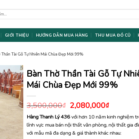
GIỚI THIỆU
HƯỚNG DẪN MUA HÀNG
THU MUA ĐỒ CŨ
ờ Thần Tài Gỗ Tự Nhiên Mái Chùa Đẹp Mới 99%
Bàn Thờ Thần Tài Gỗ Tự Nhi
Mái Chùa Đẹp Mới 99%
Giá
Giá
3,500,000
2,080,000
₫
₫
gốc
hiện
Hàng Thanh Lý 436
với hơn 10 năm kinh nghiệm t
là:
tại
lĩnh vực mua bán nội thất văn phòng, nội thất gia đ
3,500,000₫.
là:
2,080,0
với mẫu mã đa dạng & giá thành khác nhau: