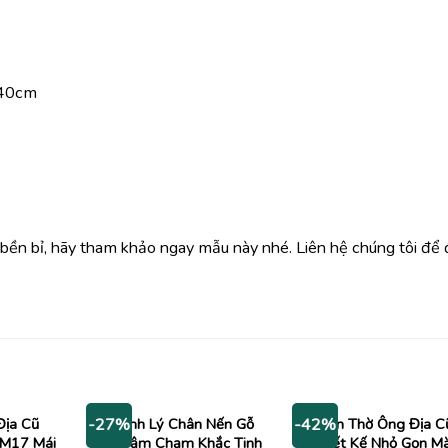
 40cm
, bền bỉ, hãy tham khảo ngay mẫu này nhé. Liên hệ chúng tôi để
Địa Cũ
Thanh Lý Chân Nến Gỗ
Bàn Thờ Ông Địa C
-27%
-42%
M17 Mái
Đỏ Đậm Chạm Khắc Tinh
Thiết Kế Nhỏ Gọn M