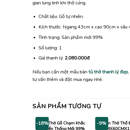
gian lung linh khi thờ cúng.
Chất liệu: Gỗ tự nhiên.
Kích thước: Ngang 43cm x cao 90cm x sâu
Tình trạng: Sản phẩm mới 99%
Số lượng: 1
Giá thanh lý:
2.080.000đ
Nếu bạn cần một mẫu bàn
tủ thờ thanh lý đẹp
tư vấn thêm và đặt mua ngay nhé.
SẢN PHẨM TƯƠNG TỰ
Bàn Thờ Gỗ Chạm Khắc
Bàn Thờ Thổ 
-18%
-9%
Truyền Thống Mới 99%
47CMX60CMX1