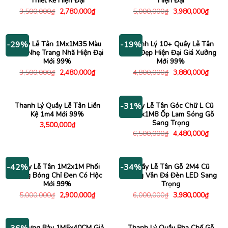
Thiết Kế Hiện Đại
Hiện Đại
Giá
Giá
Giá
Giá
3,500,000
₫
2,780,000
₫
5,000,000
₫
3,980,000
₫
gốc
hiện
gốc
hiện
là:
tại
là:
tại
3,500,000₫.
là:
5,000,000₫.
là:
2,780,000₫.
3,980
Quầy Lễ Tân 1Mx1M35 Màu
Thanh Lý 10+ Quầy Lễ Tân
-29%
-19%
Xám Nhẹ Trang Nhã Hiện Đại
Mini Đẹp Hiện Đại Giá Xưởng
Mới 99%
Mới 99%
Giá
Giá
Giá
Giá
3,500,000
₫
2,480,000
₫
4,800,000
₫
3,880,000
₫
gốc
hiện
gốc
hiện
là:
tại
là:
tại
3,500,000₫.
là:
4,800,000₫.
là:
2,480,000₫.
3,880
Thanh Lý Quầy Lễ Tân Liền
Quầy Lễ Tân Góc Chữ L Cũ
-31%
Kệ 1m4 Mới 99%
2M4x1M8 Ốp Lam Sóng Gỗ
Sang Trọng
3,500,000
₫
Giá
Giá
6,500,000
₫
4,480,000
₫
gốc
hiện
là:
tại
6,500,000₫.
là:
4,480
Quầy Lễ Tân 1M2x1M Phối
Quầy Lễ Tân Gỗ 2M4 Cũ
-42%
-34%
Trắng Bóng Chỉ Đen Có Hộc
Trắng Vân Đá Đèn LED Sang
Mới 99%
Trọng
Giá
Giá
Giá
Giá
5,000,000
₫
2,900,000
₫
6,000,000
₫
3,980,000
₫
gốc
hiện
gốc
hiện
là:
tại
là:
tại
5,000,000₫.
là:
6,000,000₫.
là:
2,900,000₫.
3,980
Tủ Trưng Bày 1M5x40CM Giả
Thanh Lý Quầy Pha Chế Gỗ