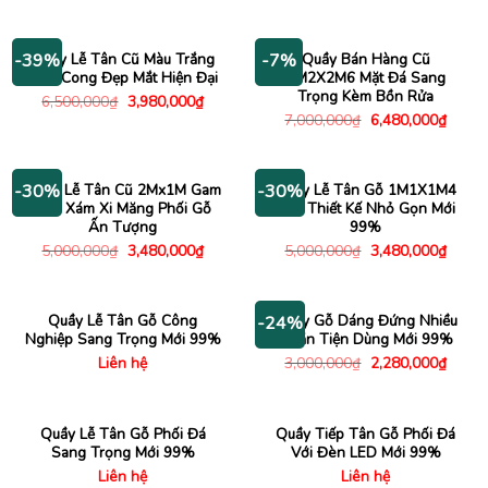
gốc
hiện
là:
tại
3,500,000₫.
là:
2,650,000₫.
Quầy Lễ Tân Cũ Màu Trắng
Quầy Bán Hàng Cũ
-39%
-7%
Uốn Cong Đẹp Mắt Hiện Đại
3M2X2M6 Mặt Đá Sang
Trọng Kèm Bồn Rửa
Giá
Giá
6,500,000
₫
3,980,000
₫
gốc
hiện
Giá
Giá
7,000,000
₫
6,480,000
₫
là:
tại
gốc
hiện
6,500,000₫.
là:
là:
tại
3,980,000₫.
7,000,000₫.
là:
6,480
Quầy Lễ Tân Cũ 2Mx1M Gam
Quầy Lễ Tân Gỗ 1M1X1M4
-30%
-30%
Màu Xám Xi Măng Phối Gỗ
Nâu Thiết Kế Nhỏ Gọn Mới
Ấn Tượng
99%
Giá
Giá
Giá
Giá
5,000,000
₫
3,480,000
₫
5,000,000
₫
3,480,000
₫
gốc
hiện
gốc
hiện
là:
tại
là:
tại
5,000,000₫.
là:
5,000,000₫.
là:
3,480,000₫.
3,480
Quầy Lễ Tân Gỗ Công
Quầy Gỗ Dáng Đứng Nhiều
-24%
Nghiệp Sang Trọng Mới 99%
Ngăn Tiện Dùng Mới 99%
Giá
Giá
Liên hệ
3,000,000
₫
2,280,000
₫
gốc
hiện
là:
tại
3,000,000₫.
là:
2,280
Quầy Lễ Tân Gỗ Phối Đá
Quầy Tiếp Tân Gỗ Phối Đá
Sang Trọng Mới 99%
Với Đèn LED Mới 99%
Liên hệ
Liên hệ