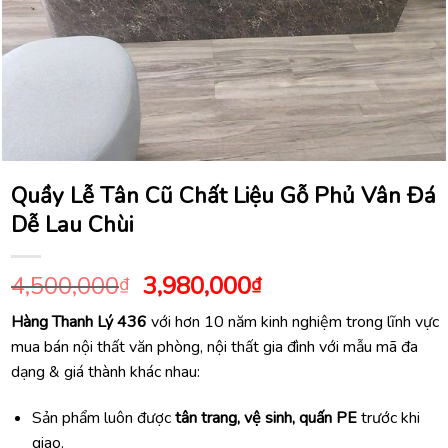
Quầy Lễ Tân Cũ Chất Liệu Gỗ Phủ Vân Đá
Dễ Lau Chùi
Giá
Giá
4,500,000
3,980,000
₫
₫
gốc
hiện
Hàng Thanh Lý 436
với hơn 10 năm kinh nghiệm trong lĩnh vực
là:
tại
mua bán nội thất văn phòng, nội thất gia đình với mẫu mã đa
4,500,000₫.
là:
dạng & giá thành khác nhau:
3,980,000₫.
Sản phẩm luôn được
tân trang, vệ sinh, quấn PE
trước khi
giao.