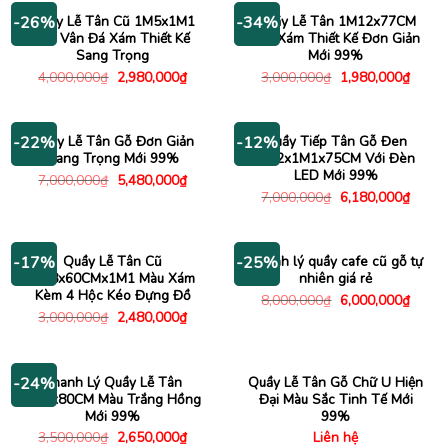
3,180,000₫.
840,00
Quầy Lễ Tân Cũ 1M5x1M1
Quầy Lễ Tân 1M12x77CM
-26%
-34%
Giả Vân Đá Xám Thiết Kế
Mặt Xám Thiết Kế Đơn Giản
Sang Trọng
Mới 99%
Giá
Giá
Giá
Giá
4,000,000
₫
2,980,000
₫
3,000,000
₫
1,980,000
₫
gốc
hiện
gốc
hiện
là:
tại
là:
tại
4,000,000₫.
là:
3,000,000₫.
là:
2,980,000₫.
1,980
Quầy Lễ Tân Gỗ Đơn Giản
Quầy Tiếp Tân Gỗ Đen
-22%
-12%
Sang Trọng Mới 99%
2M2x1M1x75CM Với Đèn
LED Mới 99%
Giá
Giá
7,000,000
₫
5,480,000
₫
gốc
hiện
Giá
Giá
7,000,000
₫
6,180,000
₫
là:
tại
gốc
hiện
7,000,000₫.
là:
là:
tại
5,480,000₫.
7,000,000₫.
là:
6,180
Quầy Lễ Tân Cũ
Thanh lý quầy cafe cũ gỗ tự
-17%
-25%
1M8x60CMx1M1 Màu Xám
nhiên giá rẻ
Kèm 4 Hộc Kéo Đựng Đồ
Giá
Giá
8,000,000
₫
6,000,000
₫
gốc
hiện
Giá
Giá
3,000,000
₫
2,480,000
₫
là:
tại
gốc
hiện
8,000,000₫.
là:
là:
tại
6,000
3,000,000₫.
là:
2,480,000₫.
Thanh Lý Quầy Lễ Tân
Quầy Lễ Tân Gỗ Chữ U Hiện
-24%
1M2x80CM Màu Trắng Hồng
Đại Màu Sắc Tinh Tế Mới
Mới 99%
99%
Giá
Giá
3,500,000
₫
2,650,000
₫
Liên hệ