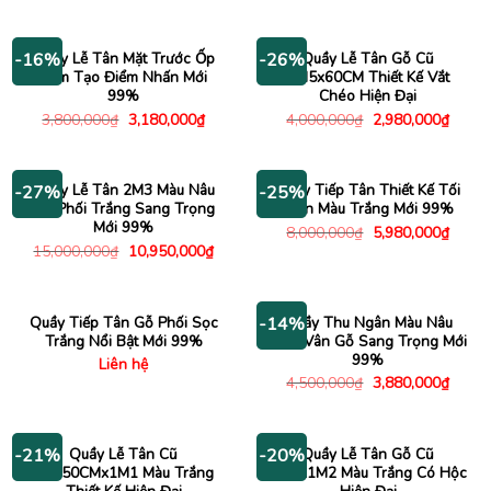
Quầy Lễ Tân Mặt Trước Ốp
Quầy Lễ Tân Gỗ Cũ
-16%
-26%
Xám Tạo Điểm Nhấn Mới
1M5x60CM Thiết Kế Vắt
99%
Chéo Hiện Đại
Giá
Giá
Giá
Giá
3,800,000
₫
3,180,000
₫
4,000,000
₫
2,980,000
₫
gốc
hiện
gốc
hiện
là:
tại
là:
tại
3,800,000₫.
là:
4,000,000₫.
là:
3,180,000₫.
2,980
Quầy Lễ Tân 2M3 Màu Nâu
Quầy Tiếp Tân Thiết Kế Tối
-27%
-25%
Gỗ Phối Trắng Sang Trọng
Giản Màu Trắng Mới 99%
Mới 99%
Giá
Giá
8,000,000
₫
5,980,000
₫
gốc
hiện
Giá
Giá
15,000,000
₫
10,950,000
₫
là:
tại
gốc
hiện
8,000,000₫.
là:
là:
tại
5,980
15,000,000₫.
là:
10,950,000₫.
Quầy Tiếp Tân Gỗ Phối Sọc
Quầy Thu Ngân Màu Nâu
-14%
Trắng Nổi Bật Mới 99%
1M6 Vân Gỗ Sang Trọng Mới
99%
Liên hệ
Giá
Giá
4,500,000
₫
3,880,000
₫
gốc
hiện
là:
tại
4,500,000₫.
là:
3,880
Quầy Lễ Tân Cũ
Quầy Lễ Tân Gỗ Cũ
-21%
-20%
1Mx50CMx1M1 Màu Trắng
2M2x1M2 Màu Trắng Có Hộc