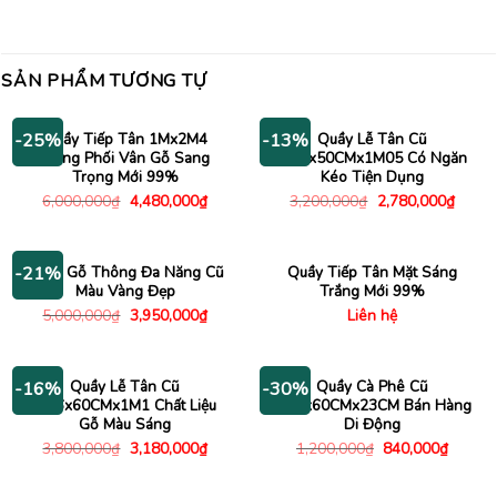
SẢN PHẨM TƯƠNG TỰ
Quầy Tiếp Tân 1Mx2M4
Quầy Lễ Tân Cũ
-25%
-13%
Trắng Phối Vân Gỗ Sang
1M5x50CMx1M05 Có Ngăn
Trọng Mới 99%
Kéo Tiện Dụng
Giá
Giá
Giá
Giá
6,000,000
₫
4,480,000
₫
3,200,000
₫
2,780,000
₫
gốc
hiện
gốc
hiện
là:
tại
là:
tại
6,000,000₫.
là:
3,200,000₫.
là:
4,480,000₫.
2,780
Quầy Gỗ Thông Đa Năng Cũ
Quầy Tiếp Tân Mặt Sáng
-21%
Màu Vàng Đẹp
Trắng Mới 99%
Giá
Giá
5,000,000
₫
3,950,000
₫
Liên hệ
gốc
hiện
là:
tại
5,000,000₫.
là:
3,950,000₫.
Quầy Lễ Tân Cũ
Quầy Cà Phê Cũ
-16%
-30%
1M6x60CMx1M1 Chất Liệu
1M8x60CMx23CM Bán Hàng
Gỗ Màu Sáng
Di Động
Giá
Giá
Giá
Giá
3,800,000
₫
3,180,000
₫
1,200,000
₫
840,000
₫
gốc
hiện
gốc
hiện
là:
tại
là:
tại
3,800,000₫.
là:
1,200,000₫.
là: