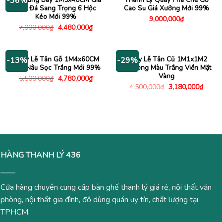
-36%
Vân Đá Sang Trọng 6 Hộc
Cao Su Giá Xưởng Mới 99%
Kéo Mới 99%
9,000,000
₫
Giá
Giá
7,000,000
₫
4,480,000
₫
gốc
hiện
là:
tại
7,000,000₫.
là:
4,480,000₫.
Quầy Lễ Tân Gỗ 1M4x60CM
Quầy Lễ Tân Cũ 1M1x1M2
-13%
-29%
Màu Nâu Sọc Trắng Mới 99%
Bo Cong Màu Trắng Viền Mặt
Vàng
Giá
Giá
5,500,000
₫
4,780,000
₫
gốc
hiện
Giá
Giá
4,500,000
₫
3,180,000
₫
là:
tại
gốc
hiện
5,500,000₫.
là:
là:
tại
4,780,000₫.
4,500,000₫.
là:
3,180
HÀNG THANH LÝ 436
Cửa hàng chuyên cung cấp bàn ghế thanh lý giá rẻ, nội thất văn
phòng, nội thất gia đình, đồ dùng quán uy tín, chất lượng tại
TPHCM.