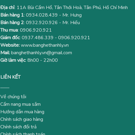
Địa chỉ
: 11A Bùi Cẩm Hổ, Tân Thới Hoà, Tân Phú, Hồ Chí Minh
Bán hàng 1
:
0934.028.439
- Mr. Hưng
Bán hàng 2
:
0932.920.926
- Mr. Hiếu
Thu mua
:
0906.920.921
Giám đốc
:
0937.486.339
-
0906.920.921
Website:
www.banghethanhly.vn
Mail:
banghethanhly.vn@gmail.com
Giờ làm việc
: 8h00 - 22h00
LIÊN KẾT
Về chúng tôi
Cẩm nang mua sắm
Hướng dẫn mua hàng
Chính sách giao hàng
Chính sách đổi trả
Chính sách thanh toán