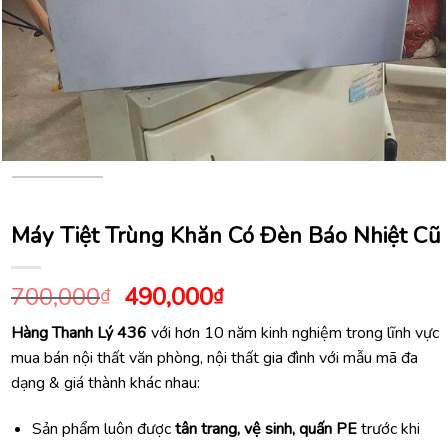
Máy Tiệt Trùng Khăn Có Đèn Báo Nhiệt Cũ
Giá
Giá
700,000
490,000
₫
₫
gốc
hiện
Hàng Thanh Lý 436
với hơn 10 năm kinh nghiệm trong lĩnh vực
là:
tại
mua bán nội thất văn phòng, nội thất gia đình với mẫu mã đa
700,000₫.
là:
dạng & giá thành khác nhau:
490,000₫.
Sản phẩm luôn được
tân trang, vệ sinh, quấn PE
trước khi