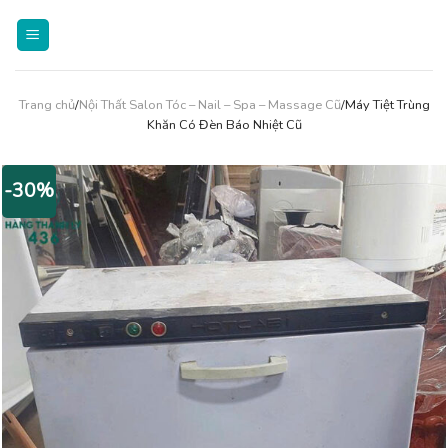
Skip
to
content
Trang chủ
/
Nội Thất Salon Tóc – Nail – Spa – Massage Cũ
/Máy Tiệt Trùng
Khăn Có Đèn Báo Nhiệt Cũ
-30%