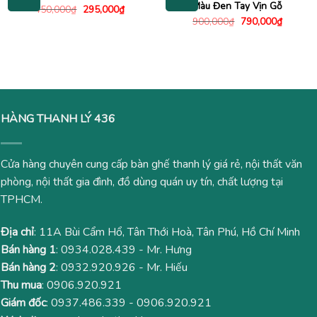
Màu Đen Tay Vịn Gỗ
Giá
Giá
450,000
₫
295,000
₫
gốc
hiện
Giá
Giá
900,000
₫
790,000
₫
là:
tại
gốc
hiện
450,000₫.
là:
là:
tại
295,000₫.
900,000₫.
là:
790,000
HÀNG THANH LÝ 436
Cửa hàng chuyên cung cấp bàn ghế thanh lý giá rẻ, nội thất văn
phòng, nội thất gia đình, đồ dùng quán uy tín, chất lượng tại
TPHCM.
Địa chỉ
: 11A Bùi Cẩm Hổ, Tân Thới Hoà, Tân Phú, Hồ Chí Minh
Bán hàng 1
:
0934.028.439
- Mr. Hưng
Bán hàng 2
:
0932.920.926
- Mr. Hiếu
Thu mua
:
0906.920.921
Giám đốc
:
0937.486.339
-
0906.920.921