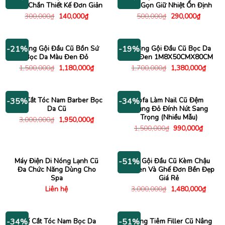
Chắc Chắn Thiết Kế Đơn Giản
Nhỏ Gọn Giữ Nhiệt Ổn Định
Giá
Giá
Giá
Giá
300,000
₫
140,000
₫
500,000
₫
290,000
₫
gốc
hiện
gốc
hiện
là:
tại
là:
tại
300,000₫.
là:
500,000₫.
là:
140,000₫.
290,000
Giường Gội Đầu Cũ Bồn Sứ
Giường Gội Đầu Cũ Bọc Da
-21%
-19%
Bọc Da Màu Đen Đỏ
Màu Đen 1M8X50CMX80CM
Giá
Giá
Giá
Giá
1,500,000
₫
1,180,000
₫
1,700,000
₫
1,380,000
₫
gốc
hiện
gốc
hiện
là:
tại
là:
tại
1,500,000₫.
là:
1,700,000₫.
là:
1,180,000₫.
1,380
Ghế Cắt Tóc Nam Barber Bọc
Sofa Làm Nail Cũ Đệm
-35%
-34%
Da Cũ
Nhung Đỏ Đính Nút Sang
Trọng (Nhiều Mẫu)
Giá
Giá
3,000,000
₫
1,950,000
₫
gốc
hiện
Giá
Giá
1,500,000
₫
990,000
₫
là:
tại
gốc
hiện
3,000,000₫.
là:
là:
tại
1,950,000₫.
1,500,000₫.
là:
990,00
Máy Điện Di Nóng Lạnh Cũ
Ghế Gội Đầu Cũ Kèm Chậu
-51%
Đa Chức Năng Dùng Cho
Sứ Đen Và Ghế Đơn Bền Đẹp
Spa
Giá Rẻ
Giá
Giá
Liên hệ
3,000,000
₫
1,480,000
₫
gốc
hiện
là:
tại
3,000,000₫.
là:
1,480
Ghế Cắt Tóc Nam Bọc Da
Giường Tiêm Filler Cũ Nâng
-34%
-51%