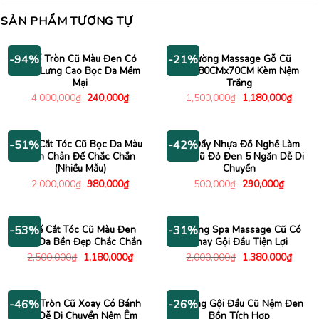
SẢN PHẨM TƯƠNG TỰ
Ghế Tròn Cũ Màu Đen Có
Giường Massage Gỗ Cũ
-94%
-21%
Tựa Lưng Cao Bọc Da Mềm
2Mx80CMx70CM Kèm Nệm
Mại
Trắng
Giá
Giá
Giá
Giá
4,000,000
₫
240,000
₫
1,500,000
₫
1,180,000
₫
gốc
hiện
gốc
hiện
là:
tại
là:
tại
4,000,000₫.
là:
1,500,000₫.
là:
240,000₫.
1,180
Ghế Cắt Tóc Cũ Bọc Da Màu
Xe Đẩy Nhựa Đồ Nghề Làm
-51%
-42%
Đen Chân Đế Chắc Chắn
Tóc Cũ Đỏ Đen 5 Ngăn Dễ Di
(Nhiều Mẫu)
Chuyển
Giá
Giá
Giá
Giá
2,000,000
₫
980,000
₫
500,000
₫
290,000
₫
gốc
hiện
gốc
hiện
là:
tại
là:
tại
2,000,000₫.
là:
500,000₫.
là:
980,000₫.
290,000
Ghế Cắt Tóc Cũ Màu Đen
Giường Spa Massage Cũ Có
-53%
-31%
Bọc Da Bền Đẹp Chắc Chắn
Khay Gội Đầu Tiện Lợi
Giá
Giá
Giá
Giá
2,500,000
₫
1,180,000
₫
2,000,000
₫
1,380,000
₫
gốc
hiện
gốc
hiện
là:
tại
là:
tại
2,500,000₫.
là:
2,000,000₫.
là:
1,180,000₫.
1,380
Ghế Tròn Cũ Xoay Có Bánh
Giường Gội Đầu Cũ Nệm Đen
-46%
-26%
Xe Dễ Di Chuyển Nệm Êm
Bồn Tích Hợp