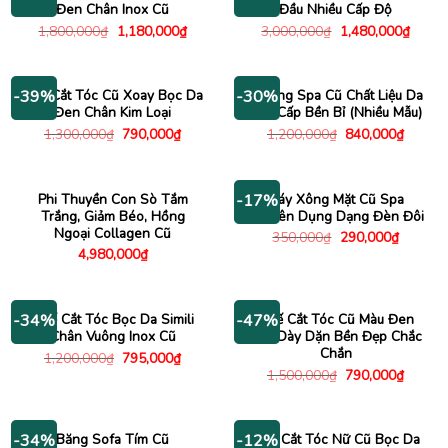
Đen Chân Inox Cũ
Đầu Nhiều Cấp Độ
Giá
Giá
Giá
Giá
1,800,000
₫
1,180,000
₫
3,000,000
₫
1,480,000
₫
gốc
hiện
gốc
hiện
là:
tại
là:
tại
1,800,000₫.
là:
3,000,000₫.
là:
1,180,000₫.
1,480
Ghế Cắt Tóc Cũ Xoay Bọc Da
Giường Spa Cũ Chất Liệu Da
-39%
-30%
Đen Chân Kim Loại
Cao Cấp Bền Bỉ (Nhiều Mẫu)
Giá
Giá
Giá
Giá
1,300,000
₫
790,000
₫
1,200,000
₫
840,000
₫
gốc
hiện
gốc
hiện
là:
tại
là:
tại
1,300,000₫.
là:
1,200,000₫.
là:
790,000₫.
840,00
Phi Thuyền Con Sò Tắm
Máy Xông Mặt Cũ Spa
-17%
Trắng, Giảm Béo, Hồng
Chuyên Dụng Dạng Đèn Đôi
Ngoại Collagen Cũ
Giá
Giá
350,000
₫
290,000
₫
gốc
hiện
4,980,000
₫
là:
tại
350,000₫.
là:
290,000
Ghế Cắt Tóc Bọc Da Simili
Ghế Cắt Tóc Cũ Màu Đen
-34%
-47%
Chân Vuông Inox Cũ
Bọc Dày Dặn Bền Đẹp Chắc
Chắn
Giá
Giá
1,200,000
₫
795,000
₫
gốc
hiện
Giá
Giá
1,500,000
₫
790,000
₫
là:
tại
gốc
hiện
1,200,000₫.
là:
là:
tại
795,000₫.
1,500,000₫.
là:
790,00
Băng Sofa Tím Cũ
Ghế Cắt Tóc Nữ Cũ Bọc Da
-34%
-12%