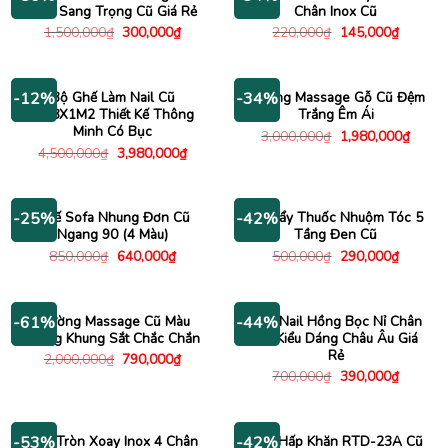
Xám Sang Trọng Cũ Giá Rẻ
Chân Inox Cũ
Giá
Giá
Giá
Giá
1,500,000
₫
300,000
₫
220,000
₫
145,000
₫
gốc
hiện
gốc
hiện
là:
tại
là:
tại
1,500,000₫.
là:
220,000₫.
là:
300,000₫.
145,000
Bộ Ghế Làm Nail Cũ
Giường Massage Gỗ Cũ Đệm
-12%
-34%
1M8X1M2 Thiết Kế Thông
Trắng Êm Ái
Minh Có Bục
Giá
Giá
3,000,000
₫
1,980,000
₫
gốc
hiện
Giá
Giá
4,500,000
₫
3,980,000
₫
là:
tại
gốc
hiện
3,000,000₫.
là:
là:
tại
1,980
4,500,000₫.
là:
3,980,000₫.
Ghế Sofa Nhung Đơn Cũ
Xe Đẩy Thuốc Nhuộm Tóc 5
-25%
-42%
Ngang 90 (4 Màu)
Tầng Đen Cũ
Giá
Giá
Giá
Giá
850,000
₫
640,000
₫
500,000
₫
290,000
₫
gốc
hiện
gốc
hiện
là:
tại
là:
tại
850,000₫.
là:
500,000₫.
là:
640,000₫.
290,000
Giường Massage Cũ Màu
Ghế Nail Hồng Bọc Nỉ Chân
-61%
-44%
Trắng Khung Sắt Chắc Chắn
Gỗ Kiểu Dáng Châu Âu Giá
Rẻ
Giá
Giá
2,000,000
₫
790,000
₫
gốc
hiện
Giá
Giá
700,000
₫
390,000
₫
là:
tại
gốc
hiện
2,000,000₫.
là:
là:
tại
790,000₫.
700,000₫.
là:
390,000
Ghế Tròn Xoay Inox 4 Chân
Máy Hấp Khăn RTD-23A Cũ
-53%
-42%