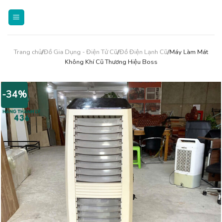
Skip
to
content
Trang chủ
/
Đồ Gia Dụng - Điện Tử Cũ
/
Đồ Điện Lạnh Cũ
/Máy Làm Mát
Không Khí Cũ Thương Hiệu Boss
-34%