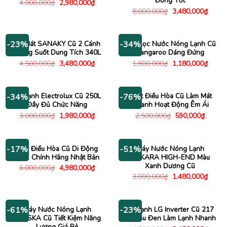
Đông Tốt
Giá
Giá
4,000,000
₫
2,980,000
₫
gốc
hiện
Giá
Giá
8,000,000
₫
3,480,000
₫
là:
tại
gốc
hiện
4,000,000₫.
là:
là:
tại
2,980,000₫.
8,000,000₫.
là:
3,480
Tủ Mát SANAKY Cũ 2 Cánh
Máy Lọc Nước Nóng Lạnh Cũ
-23%
-34%
Trong Suốt Dung Tích 340L
Kangaroo Dáng Đứng
Giá
Giá
Giá
Giá
4,500,000
₫
3,480,000
₫
1,800,000
₫
1,180,000
₫
gốc
hiện
gốc
hiện
là:
tại
là:
tại
4,500,000₫.
là:
1,800,000₫.
là:
3,480,000₫.
1,180
Tủ Lạnh Electrolux Cũ 250L
Quạt Điều Hòa Cũ Làm Mát
-34%
-76%
Đầy Đủ Chức Năng
Nhanh Hoạt Động Êm Ái
Giá
Giá
Giá
Giá
3,000,000
₫
1,980,000
₫
2,500,000
₫
590,000
₫
gốc
hiện
gốc
hiện
là:
tại
là:
tại
3,000,000₫.
là:
2,500,000₫.
là:
1,980,000₫.
590,00
Máy Điều Hòa Cũ Di Động
Máy Nước Nóng Lạnh
-17%
-51%
FujiE Chính Hãng Nhật Bản
SUKARA HIGH-END Màu
Xanh Dương Cũ
Giá
Giá
6,000,000
₫
4,980,000
₫
gốc
hiện
Giá
Giá
3,000,000
₫
1,480,000
₫
là:
tại
gốc
hiện
6,000,000₫.
là:
là:
tại
4,980,000₫.
3,000,000₫.
là:
1,480
Máy Nước Nóng Lạnh
Tủ Lạnh LG Inverter Cũ 217
-61%
-23%
ALASKA Cũ Tiết Kiệm Năng
Lít Màu Đen Làm Lạnh Nhanh
Lượng Giá Rẻ