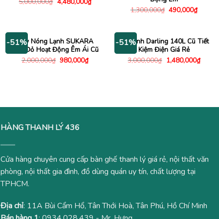
Giá
Giá
5,000,000
₫
4,480,000
₫
gốc
hiện
Giá
Giá
1,300,000
₫
490,000
₫
là:
tại
gốc
hiện
5,000,000₫.
là:
là:
tại
4,480,000₫.
1,300,000₫.
là:
490,00
Máy Nóng Lạnh SUKARA
Tủ Lạnh Darling 140L Cũ Tiết
-51%
-51%
Màu Đỏ Hoạt Động Êm Ái Cũ
Kiệm Điện Giá Rẻ
Giá
Giá
Giá
Giá
2,000,000
₫
980,000
₫
3,000,000
₫
1,480,000
₫
gốc
hiện
gốc
hiện
là:
tại
là:
tại
2,000,000₫.
là:
3,000,000₫.
là:
980,000₫.
1,480
HÀNG THANH LÝ 436
Cửa hàng chuyên cung cấp bàn ghế thanh lý giá rẻ, nội thất văn
phòng, nội thất gia đình, đồ dùng quán uy tín, chất lượng tại
TPHCM.
Địa chỉ
: 11A Bùi Cẩm Hổ, Tân Thới Hoà, Tân Phú, Hồ Chí Minh
Bán hàng 1
:
0934.028.439
- Mr. Hưng