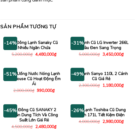
sản phẩm cùng danh mục.
SẢN PHẨM TƯƠNG TỰ
Tủ Đông Lạnh Sanaky Cũ
Tủ Lạnh Cũ LG Inverter 266L
-14%
-31%
Nhiều Ngăn Chứa
Màu Đen Sang Trọng
Giá
Giá
Giá
Giá
5,200,000
₫
4,480,000
₫
5,000,000
₫
3,450,000
₫
gốc
hiện
gốc
hiện
là:
tại
là:
tại
5,200,000₫.
là:
5,000,000₫.
là:
4,480,000₫.
3,450
Máy Uống Nước Nóng Lạnh
Tủ Lạnh Sanyo 110L 2 Cánh
-51%
-49%
Sunhouse Cũ Hoạt Động Êm
Cũ Giá Rẻ
Ái
Giá
Giá
2,300,000
₫
1,180,000
₫
gốc
hiện
Giá
Giá
2,000,000
₫
990,000
₫
là:
tại
gốc
hiện
2,300,000₫.
là:
là:
tại
1,180
2,000,000₫.
là:
990,000₫.
Tủ Đông Cũ SANAKY 2
Tủ Lạnh Toshiba Cũ Dung
-45%
-26%
Ngăn Dung Tích Và Công
Tích 171L Tiết Kiệm Điện
Suất Lớn Giá Rẻ
Giá
Giá
4,000,000
₫
2,980,000
₫
gốc
hiện
Giá
Giá
4,500,000
₫
2,480,000
₫
là:
tại
gốc
hiện
4,000,000₫.
là:
là:
tại