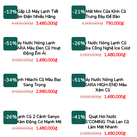
2,980
4,500,000₫.
là:
2,480,000₫.
Xả Gấp Lô Máy Lạnh Tiết
Tủ Mát Mini Cửa Kính Cũ
-13%
-21%
Kiệm Điện Nhiều Hãng
Trưng Bày Để Bàn
Giá
Giá
Giá
Giá
4,000,000
₫
3,480,000
₫
1,000,000
₫
790,000
₫
gốc
hiện
gốc
hiện
là:
tại
là:
tại
4,000,000₫.
là:
1,000,000₫.
là:
3,480,000₫.
790,00
Máy Nước Nóng Lạnh
Máy Nước Nóng Lạnh Cũ
-51%
-26%
SUKARA Màu Đen Cũ Hoạt
Toshiba Công Nghệ Ice Cold
Động Êm Ái
Giá
Giá
2,000,000
₫
1,480,000
₫
gốc
hiện
Giá
Giá
3,000,000
₫
1,480,000
₫
là:
tại
gốc
hiện
2,000,000₫.
là:
là:
tại
1,480
3,000,000₫.
là:
1,480,000₫.
Tủ Lạnh Hitachi Cũ Màu Bạc
Máy Nước Nóng Lạnh
-34%
-51%
Sang Trọng
SUKARA HIGH-END Màu
Xám Cũ
Giá
Giá
4,500,000
₫
2,980,000
₫
gốc
hiện
Giá
Giá
3,000,000
₫
1,480,000
₫
là:
tại
gốc
hiện
4,500,000₫.
là:
là:
tại
2,980,000₫.
3,000,000₫.
là:
1,480
Tủ Lạnh Cũ 2 Cánh Sanyo
Quạt Hơi Nước
-26%
-41%
Màu Xám Động Cơ Mạnh Mẽ
BOSS’COMING Thái Lan Cũ
Làm Mát Nhanh
Giá
Giá
2,000,000
₫
1,480,000
₫
gốc
hiện
Giá
Giá
2,500,000
₫
1,480,000
₫
là:
tại