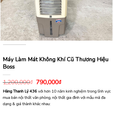
Máy Làm Mát Không Khí Cũ Thương Hiệu
Boss
Giá
Giá
1,200,000
790,000
₫
₫
gốc
hiện
Hàng Thanh Lý 436
với hơn 10 năm kinh nghiệm trong lĩnh vực
là:
tại
mua bán nội thất văn phòng, nội thất gia đình với mẫu mã đa
1,200,000₫.
là:
dạng & giá thành khác nhau:
790,000₫.