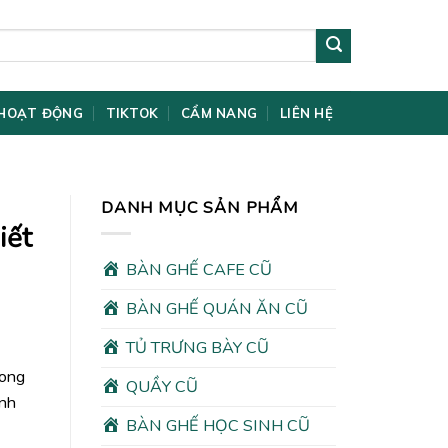
HOẠT ĐỘNG
TIKTOK
CẨM NANG
LIÊN HỆ
DANH MỤC SẢN PHẨM
iết
BÀN GHẾ CAFE CŨ
BÀN GHẾ QUÁN ĂN CŨ
TỦ TRƯNG BÀY CŨ
rong
QUẦY CŨ
ình
BÀN GHẾ HỌC SINH CŨ
00₫.