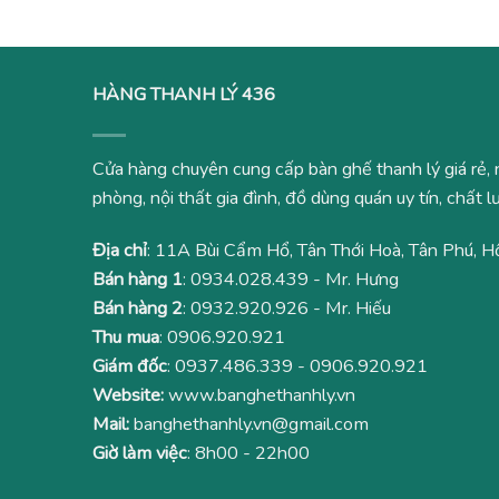
HÀNG THANH LÝ 436
Cửa hàng chuyên cung cấp bàn ghế thanh lý giá rẻ, 
phòng, nội thất gia đình, đồ dùng quán uy tín, chất
Địa chỉ
: 11A Bùi Cẩm Hổ, Tân Thới Hoà, Tân Phú, H
Bán hàng 1
:
0934.028.439
- Mr. Hưng
Bán hàng 2
:
0932.920.926
- Mr. Hiếu
Thu mua
:
0906.920.921
Giám đốc
:
0937.486.339
-
0906.920.921
Website:
www.banghethanhly.vn
Mail:
banghethanhly.vn@gmail.com
Giờ làm việc
: 8h00 - 22h00