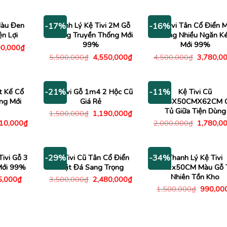
00,000₫.
là:
2,500,000₫.
là:
là:
tại
1,480,000₫.
1,990,000₫.
10,000,000₫.
là:
6,4
Màu Đen
Thanh Lý Kệ Tivi 2M Gỗ
Kệ Tivi Tân Cổ Điển 
-17%
-16%
ện Lợi
Hương Truyền Thống Mới
Trắng Nhiều Ngăn K
99%
Mới 99%
á
Giá
0,000
₫
c
hiện
Giá
Giá
Giá
5,500,000
₫
4,550,000
₫
4,500,000
₫
3,780,0
tại
gốc
hiện
gốc
500,000₫.
là:
là:
tại
là:
700,000₫.
5,500,000₫.
là:
4,500,00
4,550,000₫.
t Kế Cổ
Kệ Tivi Gỗ 1m4 2 Hộc Cũ
Kệ Tivi Cũ
-21%
-11%
ng Mới
Giá Rẻ
1M8X50CMX62CM 
Tủ Giữa Tiện Dùng
Giá
Giá
1,500,000
₫
1,190,000
₫
gốc
hiện
Giá
Giá
510,000
₫
2,000,000
₫
1,780,0
là:
tại
c
hiện
gốc
1,500,000₫.
là:
tại
là:
1,190,000₫.
00,000₫.
là:
2,000,00
3,510,000₫.
Tivi Gỗ 3
Kệ Tivi Cũ Tân Cổ Điển
Thanh Lý Kệ Tivi
-29%
-34%
Mới 99%
Mặt Đá Sang Trọng
1M2x50CM Màu Gỗ 
Nhiên Tồn Kho
Giá
Giá
Giá
5,000
₫
3,500,000
₫
2,480,000
₫
c
hiện
gốc
hiện
Giá
1,500,000
₫
990,00
tại
là:
tại
gốc
,000₫.
là:
3,500,000₫.
là:
là:
495,000₫.
2,480,000₫.
1,500,0