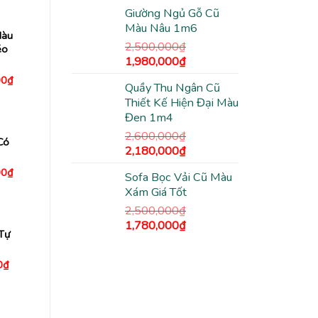
gốc
hiện
Giường Ngủ Gỗ Cũ
là:
tại
80,000₫.
Màu Nâu 1m6
2,500,000₫.
là:
Màu
1,480,000₫.
2,500,000
₫
éo
Giá
Giá
1,980,000
₫
gốc
hiện
Giá
00
₫
Quầy Thu Ngân Cũ
hiện
là:
tại
tại
Thiết Kế Hiện Đại Màu
2,500,000₫.
là:
0₫.
là:
Đen 1m4
3,780,000₫.
1,980,000₫.
2,600,000
₫
Có
Giá
Giá
2,180,000
₫
gốc
hiện
Giá
00
₫
Sofa Bọc Vải Cũ Màu
là:
tại
hiện
Xám Giá Tốt
tại
2,600,000₫.
là:
0₫.
là:
2,180,000₫.
2,500,000
₫
1,780,000₫.
Giá
Giá
1,780,000
₫
Tự
gốc
hiện
là:
tại
Giá
0
₫
2,500,000₫.
là:
hiện
1,780,000₫.
tại
00₫.
là:
990,000₫.