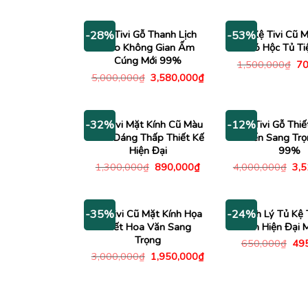
2,0
là:
tại
3,500,000₫.
là:
2,480,000₫.
Kệ Tivi Gỗ Thanh Lịch
Tủ Kệ Tivi Cũ 
-28%
-53%
Cho Không Gian Ấm
Có Hộc Tủ Ti
Cúng Mới 99%
Gi
1,500,000
₫
70
gố
Giá
Giá
5,000,000
₫
3,580,000
₫
là:
gốc
hiện
1,
là:
tại
5,000,000₫.
là:
3,580,000₫.
Kệ Tivi Mặt Kính Cũ Màu
Kệ Tivi Gỗ Thiế
-32%
-12%
Đen Dáng Thấp Thiết Kế
Điển Sang Trọ
Hiện Đại
99%
Giá
Giá
Giá
1,300,000
₫
890,000
₫
4,000,000
₫
3,
gốc
hiện
gố
là:
tại
là:
1,300,000₫.
là:
4,0
890,000₫.
Kệ Tivi Cũ Mặt Kính Họa
Thanh Lý Tủ Kệ 
-35%
-24%
Tiết Hoa Văn Sang
Cánh Hiện Đại 
Trọng
Giá
650,000
₫
49
gố
Giá
Giá
3,000,000
₫
1,950,000
₫
là:
gốc
hiện
650
là:
tại
3,000,000₫.
là:
1,950,000₫.