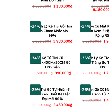
Màu Đơn Giản
(Nhiều Mẫ
Giá
Giá
1,500,000
₫
1,180,000
₫
14,000,00
gốc
hiện
Giá
9,180,00
là:
tại
gốc
1,500,000₫.
là:
là:
1,180,000₫.
14,000,0
Thanh Lý Kệ Tivi Gỗ Hoa
Kệ Tivi Cũ Mặt 
-34%
-34%
Văn Chạm Khắc Mới
Đen Kèm 2 H
99%
Rộng Rã
Giá
Giá
Giá
6,000,000
₫
3,980,000
₫
3,000,000
₫
1,
gốc
hiện
gố
là:
tại
là:
6,000,000₫.
là:
3,0
3,980,000₫.
Kệ Tủ Tivi Cũ
Thanh Lý Kệ Tiv
-34%
-36%
1M2x40CMx50CM Gỗ
Màu Trắng Bo T
Đơn Giản
99%
Giá
Giá
Giá
1,500,000
₫
990,000
₫
2,800,000
₫
1,
gốc
hiện
gố
là:
tại
là:
1,500,000₫.
là:
2,8
990,000₫.
Kệ Tivi Gỗ Tự Nhiên 6
Kệ Tivi Gỗ Cũ M
-29%
-26%
Hộc Kéo Thiết Kế Hiện
Có 2 Cánh Tủ P
Đại Mới 99%
Giá
2,000,000
₫
1,
gố
Giá
Giá
3,500,000
₫
2,480,000
₫
là:
gốc
hiện