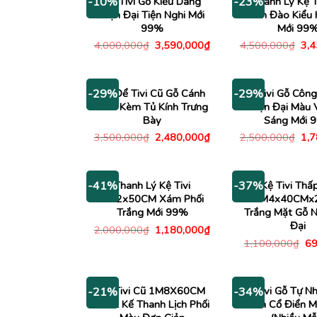
Kệ Tivi Gỗ Kiểu Dáng
Thanh Lý Kệ T
-10%
-23%
Hiện Đại Tiện Nghi Mới
Xoan Đào Kiểu 
99%
Mới 99
Giá
Giá
Giá
4,000,000
₫
3,590,000
₫
4,500,000
₫
3,
gốc
hiện
gố
là:
tại
là:
4,000,000₫.
là:
4,5
3,590,000₫.
Tủ Để Tivi Cũ Gỗ Cánh
Kệ Tivi Gỗ Côn
-29%
-29%
Gián Kèm Tủ Kính Trưng
Hiện Đại Màu 
Bày
Sáng Mới 
Giá
Giá
Giá
3,500,000
₫
2,480,000
₫
2,500,000
₫
1,
gốc
hiện
gố
là:
tại
là:
3,500,000₫.
là:
2,5
2,480,000₫.
Thanh Lý Kệ Tivi
Kệ Tivi Thấ
-41%
-37%
1M2x50CM Xám Phối
1M4x40CMx
Trắng Mới 99%
Trắng Mặt Gỗ N
Đại
Giá
Giá
2,000,000
₫
1,180,000
₫
gốc
hiện
Gi
1,100,000
₫
69
là:
tại
gố
2,000,000₫.
là:
là:
1,180,000₫.
1,
Kệ Tivi Cũ 1M8X60CM
Kệ Tivi Gỗ Tự Nh
-21%
-34%
Thiết Kế Thanh Lịch Phối
Kính Cổ Điển 