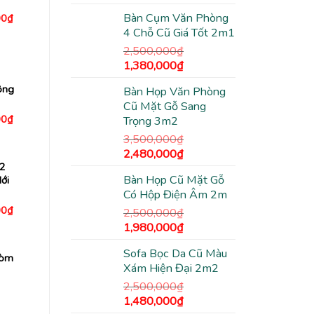
gốc
hiện
Bàn Cụm Văn Phòng
Giá
00
₫
là:
tại
hiện
4 Chỗ Cũ Giá Tốt 2m1
1,200,000₫.
là:
tại
0₫.
là:
940,000₫.
2,500,000
₫
4,480,000₫.
Giá
Giá
1,380,000
₫
gốc
hiện
ông
Bàn Họp Văn Phòng
là:
tại
Cũ Mặt Gỗ Sang
2,500,000₫.
là:
Giá
00
₫
Trọng 3m2
1,380,000₫.
hiện
tại
3,500,000
₫
0₫.
là:
Giá
Giá
2,480,000
₫
1,480,000₫.
 2
gốc
hiện
Bàn Họp Cũ Mặt Gỗ
ới
là:
tại
Có Hộp Điện Âm 2m
3,500,000₫.
là:
Giá
00
₫
2,480,000₫.
2,500,000
₫
hiện
Giá
Giá
1,980,000
₫
tại
0₫.
là:
gốc
hiện
2,380,000₫.
Sofa Bọc Da Cũ Màu
là:
tại
Vòm
Xám Hiện Đại 2m2
2,500,000₫.
là:
1,980,000₫.
2,500,000
₫
Giá
Giá
1,480,000
₫
n