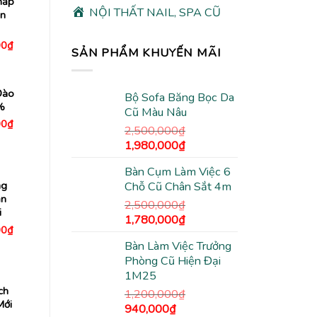
hấp
NỘI THẤT NAIL, SPA CŨ
ọn
Giá
00
₫
SẢN PHẨM KHUYẾN MÃI
hiện
tại
0₫.
là:
1,480,000₫.
Đào
Bộ Sofa Băng Bọc Da
%
Cũ Màu Nâu
Giá
00
₫
2,500,000
₫
hiện
tại
Giá
Giá
1,980,000
₫
0₫.
là:
gốc
hiện
3,770,000₫.
Bàn Cụm Làm Việc 6
là:
tại
ng
Chỗ Cũ Chân Sắt 4m
2,500,000₫.
là:
ăn
1,980,000₫.
2,500,000
₫
i
Giá
Giá
1,780,000
₫
Giá
00
₫
gốc
hiện
hiện
Bàn Làm Việc Trưởng
là:
tại
tại
0₫.
là:
Phòng Cũ Hiện Đại
2,500,000₫.
là:
1,180,000₫.
1M25
1,780,000₫.
ch
1,200,000
₫
Mới
Giá
Giá
940,000
₫