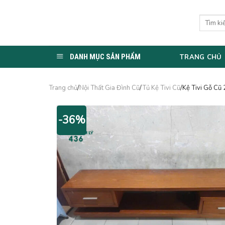
Skip
to
Tìm
kiếm:
content
DANH MỤC SẢN PHẨM
TRANG CHỦ
Trang chủ
/
Nội Thất Gia Đình Cũ
/
Tủ Kệ Tivi Cũ
/Kệ Tivi Gỗ Cũ
-36%