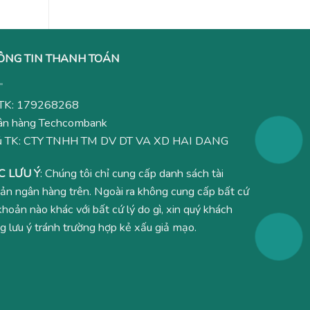
ÔNG TIN THANH TOÁN
TK: 179268268
n hàng Techcombank
ủ TK: CTY TNHH TM DV DT VA XD HAI DANG
C LƯU Ý
: Chúng tôi chỉ cung cấp danh sách tài
ản ngân hàng trên. Ngoài ra không cung cấp bất cứ
 khoản nào khác với bất cứ lý do gì, xin quý khách
g lưu ý tránh trường hợp kẻ xấu giả mạo.