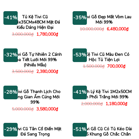
gốc
hiện
gốc
hiện
là:
tại
là:
tại
2,400,000₫.
là:
2,800,000₫.
là:
1,580,000₫.
2,340
Tủ Kệ Tivi Cũ
Kệ Tivi Gỗ Đẹp Mắt Vòm Lau
-41%
-35%
2M4x35CMx48CM Mặt Đá
Mới 99%
Kiểu Dáng Hiện Đại
Giá
Giá
10,000,000
₫
6,480,000
₫
gốc
hiện
Giá
Giá
3,000,000
₫
1,780,000
₫
là:
tại
gốc
hiện
10,000,000₫.
là:
là:
tại
6,480
3,000,000₫.
là:
1,780,000₫.
Kệ Tivi Gỗ Tự Nhiên 2 Cánh
Tủ Kệ Tivi Cũ Màu Đen Có
-32%
-53%
Họa Tiết Lưới Mới 99%
Hộc Tủ Tiện Lợi
(Nhiều Mẫu)
Giá
Giá
1,500,000
₫
700,000
₫
gốc
hiện
Giá
Giá
3,500,000
₫
2,380,000
₫
là:
tại
gốc
hiện
1,500,000₫.
là:
là:
tại
700,00
3,500,000₫.
là:
2,380,000₫.
Kệ Tivi Gỗ Thanh Lịch Cho
Thanh Lý Kệ Tivi 1M2x50CM
-28%
-41%
Không Gian Ấm Cúng Mới
Xám Phối Trắng Mới 99%
99%
Giá
Giá
2,000,000
₫
1,180,000
₫
gốc
hiện
Giá
Giá
5,000,000
₫
3,580,000
₫
là:
tại
gốc
hiện
2,000,000₫.
là:
là:
tại
1,180
5,000,000₫.
là:
3,580,000₫.
Kệ Tivi Cũ Tân Cổ Điển Mặt
Kệ Tivi Gỗ Cũ Có Tủ Kéo Dài
-29%
-51%
Đá Sang Trọng
2M35 Khung Gỗ Chắc Chắn