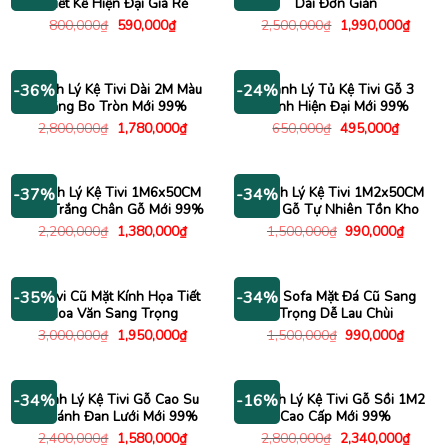
Thiết Kế Hiện Đại Giá Rẻ
Dài Đơn Giản
Giá
Giá
Giá
Giá
800,000
₫
590,000
₫
2,500,000
₫
1,990,000
₫
gốc
hiện
gốc
hiện
là:
tại
là:
tại
800,000₫.
là:
2,500,000₫.
là:
590,000₫.
1,990
Thanh Lý Kệ Tivi Dài 2M Màu
Thanh Lý Tủ Kệ Tivi Gỗ 3
-36%
-24%
Trắng Bo Tròn Mới 99%
Cánh Hiện Đại Mới 99%
Giá
Giá
Giá
Giá
2,800,000
₫
1,780,000
₫
650,000
₫
495,000
₫
gốc
hiện
gốc
hiện
là:
tại
là:
tại
2,800,000₫.
là:
650,000₫.
là:
1,780,000₫.
495,000
Thanh Lý Kệ Tivi 1M6x50CM
Thanh Lý Kệ Tivi 1M2x50CM
-37%
-34%
Màu Trắng Chân Gỗ Mới 99%
Màu Gỗ Tự Nhiên Tồn Kho
Giá
Giá
Giá
Giá
2,200,000
₫
1,380,000
₫
1,500,000
₫
990,000
₫
gốc
hiện
gốc
hiện
là:
tại
là:
tại
2,200,000₫.
là:
1,500,000₫.
là:
1,380,000₫.
990,00
Kệ Tivi Cũ Mặt Kính Họa Tiết
Bàn Sofa Mặt Đá Cũ Sang
-35%
-34%
Hoa Văn Sang Trọng
Trọng Dễ Lau Chùi
Giá
Giá
Giá
Giá
3,000,000
₫
1,950,000
₫
1,500,000
₫
990,000
₫
gốc
hiện
gốc
hiện
là:
tại
là:
tại
3,000,000₫.
là:
1,500,000₫.
là:
1,950,000₫.
990,00
Thanh Lý Kệ Tivi Gỗ Cao Su
Thanh Lý Kệ Tivi Gỗ Sồi 1M2
-34%
-16%
Có Cánh Đan Lưới Mới 99%
Cao Cấp Mới 99%
Giá
Giá
Giá
Giá
2,400,000
₫
1,580,000
₫
2,800,000
₫
2,340,000
₫