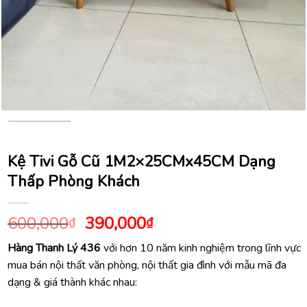
Kệ Tivi Gỗ Cũ 1M2×25CMx45CM Dạng
Thấp Phòng Khách
Giá
Giá
600,000
390,000
₫
₫
gốc
hiện
Hàng Thanh Lý 436
với hơn 10 năm kinh nghiệm trong lĩnh vực
là:
tại
mua bán nội thất văn phòng, nội thất gia đình với mẫu mã đa
600,000₫.
là:
dạng & giá thành khác nhau:
390,000₫.