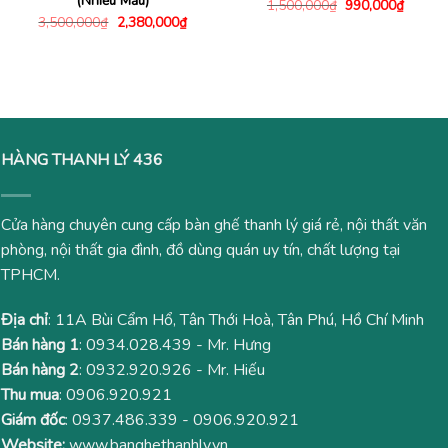
(Nhiều Mẫu)
Giá
Giá
1,500,000
₫
990,000
₫
gốc
hiện
Giá
Giá
3,500,000
₫
2,380,000
₫
là:
tại
gốc
hiện
1,500,000₫.
là:
là:
tại
990,00
3,500,000₫.
là:
2,380,000₫.
HÀNG THANH LÝ 436
Cửa hàng chuyên cung cấp bàn ghế thanh lý giá rẻ, nội thất văn
phòng, nội thất gia đình, đồ dùng quán uy tín, chất lượng tại
TPHCM.
Địa chỉ
: 11A Bùi Cẩm Hổ, Tân Thới Hoà, Tân Phú, Hồ Chí Minh
Bán hàng 1
:
0934.028.439
- Mr. Hưng
Bán hàng 2
:
0932.920.926
- Mr. Hiếu
Thu mua
:
0906.920.921
Giám đốc
:
0937.486.339
-
0906.920.921
Website:
www.banghethanhly.vn