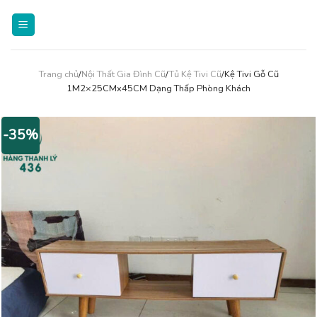
Skip
to
content
Trang chủ
/
Nội Thất Gia Đình Cũ
/
Tủ Kệ Tivi Cũ
/Kệ Tivi Gỗ Cũ
1M2×25CMx45CM Dạng Thấp Phòng Khách
-35%