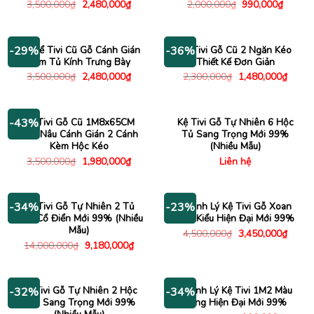
Giá
Giá
Giá
Giá
3,500,000
₫
2,480,000
₫
2,000,000
₫
990,000
₫
gốc
hiện
gốc
hiện
là:
tại
là:
tại
3,500,000₫.
là:
2,000,000₫.
là:
2,480,000₫.
990,00
Tủ Để Tivi Cũ Gỗ Cánh Gián
Kệ Tivi Gỗ Cũ 2 Ngăn Kéo
-29%
-36%
Kèm Tủ Kính Trưng Bày
Thiết Kế Đơn Giản
Giá
Giá
Giá
Giá
3,500,000
₫
2,480,000
₫
2,300,000
₫
1,480,000
₫
gốc
hiện
gốc
hiện
là:
tại
là:
tại
3,500,000₫.
là:
2,300,000₫.
là:
2,480,000₫.
1,480
Kệ Tivi Gỗ Cũ 1M8x65CM
Kệ Tivi Gỗ Tự Nhiên 6 Hộc
-43%
Màu Nâu Cánh Gián 2 Cánh
Tủ Sang Trọng Mới 99%
Kèm Hộc Kéo
(Nhiều Mẫu)
Giá
Giá
3,500,000
₫
1,980,000
₫
Liên hệ
gốc
hiện
là:
tại
3,500,000₫.
là:
1,980,000₫.
Kệ Tivi Gỗ Tự Nhiên 2 Tủ
Thanh Lý Kệ Tivi Gỗ Xoan
-34%
-23%
Kính Cổ Điển Mới 99% (Nhiều
Đào Kiểu Hiện Đại Mới 99%
Mẫu)
Giá
Giá
4,500,000
₫
3,450,000
₫
gốc
hiện
Giá
Giá
14,000,000
₫
9,180,000
₫
là:
tại
gốc
hiện
4,500,000₫.
là:
là:
tại
3,450
14,000,000₫.
là:
9,180,000₫.
Kệ Tivi Gỗ Tự Nhiên 2 Hộc
Thanh Lý Kệ Tivi 1M2 Màu
-32%
-34%
Kéo Sang Trọng Mới 99%
Vàng Hiện Đại Mới 99%