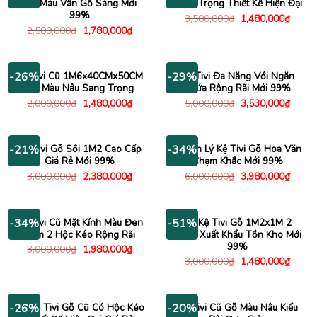
Đại Màu Vân Gỗ Sáng Mới
Sang Trọng Thiết Kế Hiện Đại
99%
Giá
Giá
3,500,000
₫
1,480,000
₫
gốc
hiện
Giá
Giá
2,500,000
₫
1,780,000
₫
là:
tại
gốc
hiện
3,500,000₫.
là:
là:
tại
1,480
2,500,000₫.
là:
1,780,000₫.
Kệ Tivi Cũ 1M6x40CMx50CM
Kệ Tivi Đa Năng Với Ngăn
-26%
-29%
Gỗ Màu Nâu Sang Trọng
Chứa Rộng Rãi Mới 99%
Giá
Giá
Giá
Giá
2,000,000
₫
1,480,000
₫
5,000,000
₫
3,530,000
₫
gốc
hiện
gốc
hiện
là:
tại
là:
tại
2,000,000₫.
là:
5,000,000₫.
là:
1,480,000₫.
3,530
Kệ Tivi Gỗ Sồi 1M2 Cao Cấp
Thanh Lý Kệ Tivi Gỗ Hoa Văn
-21%
-34%
Giá Rẻ Mới 99%
Chạm Khắc Mới 99%
Giá
Giá
Giá
Giá
3,000,000
₫
2,380,000
₫
6,000,000
₫
3,980,000
₫
gốc
hiện
gốc
hiện
là:
tại
là:
tại
3,000,000₫.
là:
6,000,000₫.
là:
2,380,000₫.
3,980
Kệ Tivi Cũ Mặt Kính Màu Đen
Tủ Kệ Tivi Gỗ 1M2x1M 2
-34%
-51%
Kèm 2 Hộc Kéo Rộng Rãi
Cánh Xuất Khẩu Tồn Kho Mới
99%
Giá
Giá
3,000,000
₫
1,980,000
₫
gốc
hiện
Giá
Giá
3,000,000
₫
1,480,000
₫
là:
tại
gốc
hiện
3,000,000₫.
là:
là:
tại
1,980,000₫.
3,000,000₫.
là:
1,480
Tủ Kệ Tivi Gỗ Cũ Có Hộc Kéo
Kệ Tivi Cũ Gỗ Màu Nâu Kiểu
-26%
-20%