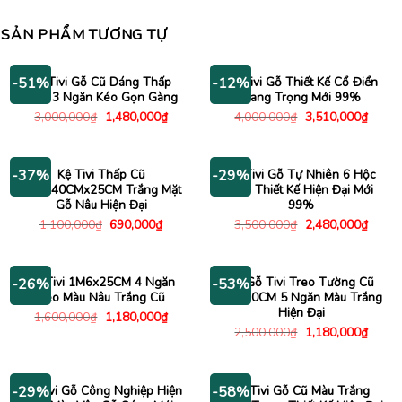
SẢN PHẨM TƯƠNG TỰ
Kệ Tivi Gỗ Cũ Dáng Thấp
Kệ Tivi Gỗ Thiết Kế Cổ Điển
-51%
-12%
Kèm 3 Ngăn Kéo Gọn Gàng
Sang Trọng Mới 99%
Giá
Giá
Giá
Giá
3,000,000
₫
1,480,000
₫
4,000,000
₫
3,510,000
₫
gốc
hiện
gốc
hiện
là:
tại
là:
tại
3,000,000₫.
là:
4,000,000₫.
là:
1,480,000₫.
3,510
Kệ Tivi Thấp Cũ
Kệ Tivi Gỗ Tự Nhiên 6 Hộc
-37%
-29%
1M4x40CMx25CM Trắng Mặt
Kéo Thiết Kế Hiện Đại Mới
Gỗ Nâu Hiện Đại
99%
Giá
Giá
Giá
Giá
1,100,000
₫
690,000
₫
3,500,000
₫
2,480,000
₫
gốc
hiện
gốc
hiện
là:
tại
là:
tại
1,100,000₫.
là:
3,500,000₫.
là:
690,000₫.
2,480
Kệ Tivi 1M6x25CM 4 Ngăn
Kệ Gỗ Tivi Treo Tường Cũ
-26%
-53%
Kéo Màu Nâu Trắng Cũ
2Mx30CM 5 Ngăn Màu Trắng
Hiện Đại
Giá
Giá
1,600,000
₫
1,180,000
₫
gốc
hiện
Giá
Giá
2,500,000
₫
1,180,000
₫
là:
tại
gốc
hiện
1,600,000₫.
là:
là:
tại
1,180,000₫.
2,500,000₫.
là:
1,180
Kệ Tivi Gỗ Công Nghiệp Hiện
Kệ Tivi Gỗ Cũ Màu Trắng
-29%
-58%