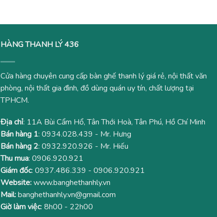
445,000₫.
395,000
HÀNG THANH LÝ 436
Cửa hàng chuyên cung cấp bàn ghế thanh lý giá rẻ, nội thất văn
phòng, nội thất gia đình, đồ dùng quán uy tín, chất lượng tại
TPHCM.
Địa chỉ
: 11A Bùi Cẩm Hổ, Tân Thới Hoà, Tân Phú, Hồ Chí Minh
Bán hàng 1
:
0934.028.439
- Mr. Hưng
Bán hàng 2
:
0932.920.926
- Mr. Hiếu
Thu mua
:
0906.920.921
Giám đốc
:
0937.486.339
-
0906.920.921
Website:
www.banghethanhly.vn
Mail:
banghethanhly.vn@gmail.com
Giờ làm việc
: 8h00 - 22h00