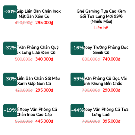
1,200,000₫.
là:
600,000₫.
là:
940,000₫.
390,000
Ghế Gấp Liền Bàn Chân Inox
Ghế Gaming Tựa Cao Kèm
-30%
Mặt Bàn Xám Cũ
Gối Tựa Lưng Mới 99%
(Nhiều Màu)
Giá
Giá
420,000
₫
295,000
₫
gốc
hiện
Liên hệ
là:
tại
420,000₫.
là:
295,000₫.
Ghế Văn Phòng Chân Quỳ
Ghế Xoay Trưởng Phòng Bọc
-32%
-16%
Inox Lưng Lưới Đen Cũ
Simili Cũ
Giá
Giá
Giá
Giá
500,000
₫
340,000
₫
880,000
₫
740,000
₫
gốc
hiện
gốc
hiện
là:
tại
là:
tại
500,000₫.
là:
880,000₫.
là:
340,000₫.
740,000
Ghế Liền Bàn Chân Sắt Màu
Ghế Văn Phòng Cũ Bọc Vải
-30%
-59%
Xanh Gấp Gọn Cũ
Xanh Khung Bền Chắc
Giá
Giá
Giá
Giá
420,000
₫
295,000
₫
700,000
₫
290,000
₫
gốc
hiện
gốc
hiện
là:
tại
là:
tại
420,000₫.
là:
700,000₫.
là:
295,000₫.
290,000
Ghế Xoay Văn Phòng Cũ
Ghế Xoay Văn Phòng Cũ Tựa
-19%
-44%
Chân Inox Cao Cấp
Lưng Lưới
Giá
Giá
Giá
Giá
550,000
₫
445,000
₫
700,000
₫
395,000
₫
gốc
hiện
gốc
hiện
là:
tại
là:
tại
550,000₫.
là:
700,000₫.
là: