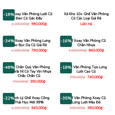
gốc
hiện
gốc
hiện
là:
tại
là:
tại
420,000₫.
là:
800,000₫.
là:
345,000₫.
495,000
Ghế Xoay Văn Phòng Lưới Cũ
Xả Kho 10+ Ghế Văn Phòng
-18%
Đen Có Gác Đầu
Cũ Các Loại Giá Rẻ
Giá
Giá
1,200,000
₫
990,000
₫
Liên hệ
gốc
hiện
là:
tại
1,200,000₫.
là:
990,000₫.
Ghế Xoay Văn Phòng Lưng
Ghế Xoay Văn Phòng Cũ
-34%
-16%
Cao Bọc Da Cũ Giá Rẻ
Chân Nhựa
Giá
Giá
Giá
Giá
1,200,000
₫
790,000
₫
1,000,000
₫
840,000
₫
gốc
hiện
gốc
hiện
là:
tại
là:
tại
1,200,000₫.
là:
1,000,000₫.
là:
790,000₫.
840,00
Ghế Chân Quỳ Văn Phòng
Ghế Văn Phòng Tựa Lưng
-48%
-18%
Bọc Vải Nỉ Có Tay Vịn Nhựa
Lưới Cao Cũ
Chắc Chắn Cũ
Giá
Giá
900,000
₫
740,000
₫
gốc
hiện
Giá
Giá
750,000
₫
390,000
₫
là:
tại
gốc
hiện
900,000₫.
là:
là:
tại
740,000
750,000₫.
là:
390,000₫.
Thanh Lý Ghế Xoay Công
Ghế Văn Phòng Xoay Cũ
-22%
-35%
Thái Học Mới 99%
Lưng Lưới Màu Đỏ
Giá
Giá
Giá
Giá
1,200,000
₫
940,000
₫
600,000
₫
390,000
₫
gốc
hiện
gốc
hiện
là:
tại
là:
tại