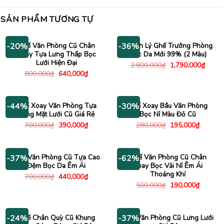
SẢN PHẨM TƯƠNG TỰ
Ghế Văn Phòng Cũ Chân
Thanh Lý Ghế Trưởng Phòng
-20%
-36%
Xoay Tựa Lưng Thấp Bọc
Bọc Da Mới 99% (2 Màu)
Lưới Hiện Đại
Giá
Giá
2,800,000
₫
1,790,000
₫
gốc
hiện
Giá
Giá
800,000
₫
640,000
₫
là:
tại
gốc
hiện
2,800,000₫.
là:
là:
tại
1,790
800,000₫.
là:
640,000₫.
Ghế Xoay Văn Phòng Tựa
Ghế Xoay Bầu Văn Phòng
-44%
-30%
Lưng Mặt Lưới Cũ Giá Rẻ
Bọc Nỉ Màu Đỏ Cũ
Giá
Giá
Giá
Giá
700,000
₫
390,000
₫
280,000
₫
195,000
₫
gốc
hiện
gốc
hiện
là:
tại
là:
tại
700,000₫.
là:
280,000₫.
là:
390,000₫.
195,000
Ghế Văn Phòng Cũ Tựa Cao
Ghế Văn Phòng Cũ Chân
-37%
-62%
Đệm Bọc Da Êm Ái
Xoay Bọc Vải Nỉ Êm Ái
Thoáng Khí
Giá
Giá
700,000
₫
440,000
₫
gốc
hiện
Giá
Giá
500,000
₫
190,000
₫
là:
tại
gốc
hiện
700,000₫.
là:
là:
tại
440,000₫.
500,000₫.
là:
190,000
Ghế Chân Quỳ Cũ Khung
Ghế Văn Phòng Cũ Lưng Lưới
-24%
-37%