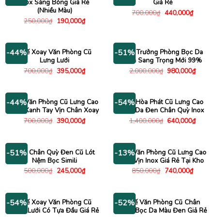
Inox Sáng Bóng Giá Rẻ
Giá Rẻ
(Nhiều Màu)
Giá
Giá
700,000
₫
440,000
₫
gốc
hiện
Giá
Giá
250,000
₫
190,000
₫
là:
tại
gốc
hiện
700,000₫.
là:
là:
tại
440,000
250,000₫.
là:
190,000₫.
Ghế Xoay Văn Phòng Cũ
Ghế Trưởng Phòng Bọc Da
-44%
-51%
Lưng Lưới
Đen Sang Trọng Mới 99%
Giá
Giá
Giá
Giá
700,000
₫
395,000
₫
2,000,000
₫
980,000
₫
gốc
hiện
gốc
hiện
là:
tại
là:
tại
700,000₫.
là:
2,000,000₫.
là:
395,000₫.
980,00
Ghế Văn Phòng Cũ Lưng Cao
Ghế Hòa Phát Cũ Lưng Cao
-44%
-54%
Màu Xanh Tay Vịn Chân Xoay
Bọc Da Đen Chân Quỳ Inox
Giá
Giá
Giá
Giá
700,000
₫
390,000
₫
1,400,000
₫
640,000
₫
gốc
hiện
gốc
hiện
là:
tại
là:
tại
700,000₫.
là:
1,400,000₫.
là:
390,000₫.
640,00
Ghế Chân Quỳ Đen Cũ Lót
Ghế Văn Phòng Cũ Lưng Cao
-51%
-13%
Nệm Bọc Simili
Tay Vịn Inox Giá Rẻ Tại Kho
Giá
Giá
Giá
Giá
500,000
₫
245,000
₫
850,000
₫
740,000
₫
gốc
hiện
gốc
hiện
là:
tại
là:
tại
500,000₫.
là:
850,000₫.
là:
245,000₫.
740,000
Ghế Xoay Văn Phòng Cũ
Ghế Văn Phòng Cũ Chân
-54%
-52%
Lưng Lưới Có Tựa Đầu Giá Rẻ
Xoay Bọc Da Màu Đen Giả Rẻ