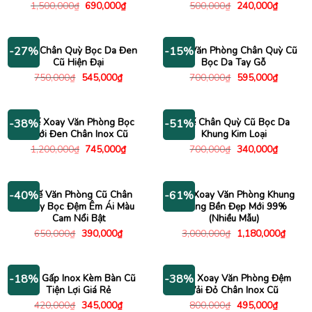
Giá
Giá
Giá
Giá
1,500,000
₫
690,000
₫
500,000
₫
240,000
₫
gốc
hiện
gốc
hiện
là:
tại
là:
tại
1,500,000₫.
là:
500,000₫.
là:
690,000₫.
240,000
Ghế Chân Quỳ Bọc Da Đen
Ghế Văn Phòng Chân Quỳ Cũ
-27%
-15%
Cũ Hiện Đại
Bọc Da Tay Gỗ
Giá
Giá
Giá
Giá
750,000
₫
545,000
₫
700,000
₫
595,000
₫
gốc
hiện
gốc
hiện
là:
tại
là:
tại
750,000₫.
là:
700,000₫.
là:
545,000₫.
595,000
Ghế Xoay Văn Phòng Bọc
Ghế Chân Quỳ Cũ Bọc Da
-38%
-51%
Lưới Đen Chân Inox Cũ
Khung Kim Loại
Giá
Giá
Giá
Giá
1,200,000
₫
745,000
₫
700,000
₫
340,000
₫
gốc
hiện
gốc
hiện
là:
tại
là:
tại
1,200,000₫.
là:
700,000₫.
là:
745,000₫.
340,000
Ghế Văn Phòng Cũ Chân
Ghế Xoay Văn Phòng Khung
-40%
-61%
Xoay Bọc Đệm Êm Ái Màu
Trắng Bền Đẹp Mới 99%
Cam Nổi Bật
(Nhiều Mẫu)
Giá
Giá
Giá
Giá
650,000
₫
390,000
₫
3,000,000
₫
1,180,000
₫
gốc
hiện
gốc
hiện
là:
tại
là:
tại
650,000₫.
là:
3,000,000₫.
là:
390,000₫.
1,180
Ghế Gấp Inox Kèm Bàn Cũ
Ghế Xoay Văn Phòng Đệm
-18%
-38%
Tiện Lợi Giá Rẻ
Vải Đỏ Chân Inox Cũ
Giá
Giá
Giá
Giá
420,000
₫
345,000
₫
800,000
₫
495,000
₫