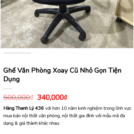
Ghế Văn Phòng Xoay Cũ Nhỏ Gọn Tiện
Dụng
Giá
Giá
500,000
340,000
₫
₫
gốc
hiện
Hàng Thanh Lý 436
với hơn 10 năm kinh nghiệm trong lĩnh vực
là:
tại
mua bán nội thất văn phòng, nội thất gia đình với mẫu mã đa
500,000₫.
là:
dạng & giá thành khác nhau:
340,000₫.