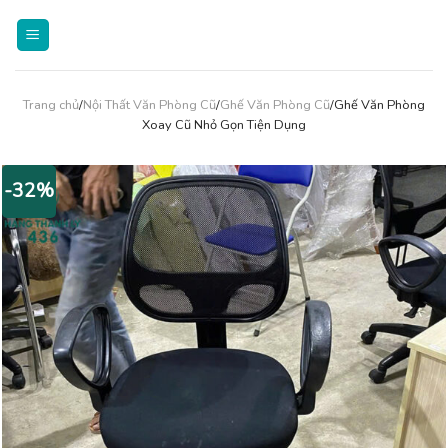
Skip
to
content
Trang chủ
/
Nội Thất Văn Phòng Cũ
/
Ghế Văn Phòng Cũ
/Ghế Văn Phòng
Xoay Cũ Nhỏ Gọn Tiện Dụng
-32%