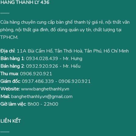
HÀNG THANH LÝ 436
Cửa hàng chuyên cung cấp bàn ghế thanh lý giá rẻ, nội thất văn
phòng, nội thất gia đình, đồ dùng quán uy tín, chất lượng tại
TPHCM.
Địa chỉ
: 11A Bùi Cẩm Hổ, Tân Thới Hoà, Tân Phú, Hồ Chí Minh
Bán hàng 1
:
0934.028.439
- Mr. Hưng
Bán hàng 2
:
0932.920.926
- Mr. Hiếu
Thu mua
:
0906.920.921
Giám đốc
:
0937.486.339
-
0906.920.921
Website:
www.banghethanhly.vn
Mail:
banghethanhly.vn@gmail.com
Giờ làm việc
: 8h00 - 22h00
LIÊN KẾT