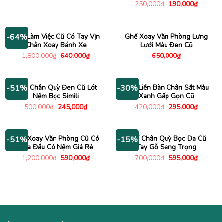
gốc
hiện
Giá
Giá
250,000
₫
190,000
₫
là:
tại
gốc
hiện
550,000₫.
là:
là:
tại
340,000₫.
250,000₫.
là:
190,000
Ghế Làm Việc Cũ Có Tay Vịn
Ghế Xoay Văn Phòng Lưng
-64%
Chân Xoay Bánh Xe
Lưới Màu Đen Cũ
Giá
Giá
1,800,000
₫
640,000
₫
650,000
₫
gốc
hiện
là:
tại
1,800,000₫.
là:
640,000₫.
Ghế Chân Quỳ Đen Cũ Lót
Ghế Liền Bàn Chân Sắt Màu
-51%
-30%
Nệm Bọc Simili
Xanh Gấp Gọn Cũ
Giá
Giá
Giá
Giá
500,000
₫
245,000
₫
420,000
₫
295,000
₫
gốc
hiện
gốc
hiện
là:
tại
là:
tại
500,000₫.
là:
420,000₫.
là:
245,000₫.
295,000
Ghế Xoay Văn Phòng Cũ Có
Ghế Chân Quỳ Bọc Da Cũ
-51%
-15%
Tựa Đầu Có Nệm Giá Rẻ
Tay Gỗ Sang Trọng
Giá
Giá
Giá
Giá
1,200,000
₫
590,000
₫
700,000
₫
595,000
₫
gốc
hiện
gốc
hiện
là:
tại
là:
tại
1,200,000₫.
là:
700,000₫.
là:
590,000₫.
595,000