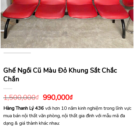
Ghế Ngồi Cũ Màu Đỏ Khung Sắt Chắc
Chắn
Giá
Giá
1,500,000
990,000
₫
₫
gốc
hiện
Hàng Thanh Lý 436
với hơn 10 năm kinh nghiệm trong lĩnh vực
là:
tại
mua bán nội thất văn phòng, nội thất gia đình với mẫu mã đa
1,500,000₫.
là:
dạng & giá thành khác nhau:
990,000₫.