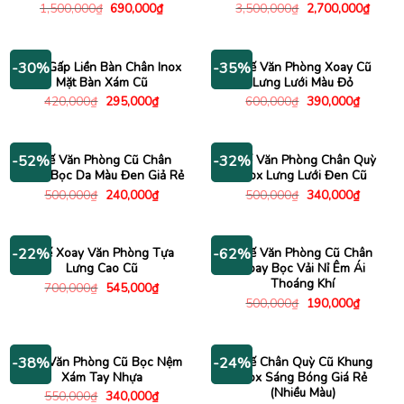
Giá
Giá
Giá
Giá
1,500,000
₫
690,000
₫
3,500,000
₫
2,700,000
₫
gốc
hiện
gốc
hiện
là:
tại
là:
tại
1,500,000₫.
là:
3,500,000₫.
là:
690,000₫.
2,700
Ghế Gấp Liền Bàn Chân Inox
Ghế Văn Phòng Xoay Cũ
-30%
-35%
Mặt Bàn Xám Cũ
Lưng Lưới Màu Đỏ
Giá
Giá
Giá
Giá
420,000
₫
295,000
₫
600,000
₫
390,000
₫
gốc
hiện
gốc
hiện
là:
tại
là:
tại
420,000₫.
là:
600,000₫.
là:
295,000₫.
390,000
Ghế Văn Phòng Cũ Chân
Ghế Văn Phòng Chân Quỳ
-52%
-32%
Xoay Bọc Da Màu Đen Giả Rẻ
Inox Lưng Lưới Đen Cũ
Giá
Giá
Giá
Giá
500,000
₫
240,000
₫
500,000
₫
340,000
₫
gốc
hiện
gốc
hiện
là:
tại
là:
tại
500,000₫.
là:
500,000₫.
là:
240,000₫.
340,000
Ghế Xoay Văn Phòng Tựa
Ghế Văn Phòng Cũ Chân
-22%
-62%
Lưng Cao Cũ
Xoay Bọc Vải Nỉ Êm Ái
Thoáng Khí
Giá
Giá
700,000
₫
545,000
₫
gốc
hiện
Giá
Giá
500,000
₫
190,000
₫
là:
tại
gốc
hiện
700,000₫.
là:
là:
tại
545,000₫.
500,000₫.
là:
190,000
Ghế Văn Phòng Cũ Bọc Nệm
Ghế Chân Quỳ Cũ Khung
-38%
-24%
Xám Tay Nhựa
Inox Sáng Bóng Giá Rẻ
(Nhiều Màu)
Giá
Giá
550,000
₫
340,000
₫