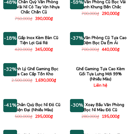
Ghế Chân Quỳ Văn Phòng
Ghế Văn Phòng Cũ Bọc Vải
-48%
-59%
Bọc Vải Nỉ Có Tay Vịn Nhựa
Xanh Khung Bền Chắc
Chắc Chắn Cũ
Giá
Giá
700,000
₫
290,000
₫
gốc
hiện
Giá
Giá
750,000
₫
390,000
₫
là:
tại
gốc
hiện
700,000₫.
là:
là:
tại
290,000
750,000₫.
là:
390,000₫.
Ghế Gấp Inox Kèm Bàn Cũ
Ghế Văn Phòng Cũ Tựa Cao
-18%
-37%
Tiện Lợi Giá Rẻ
Đệm Bọc Da Êm Ái
Giá
Giá
Giá
Giá
420,000
₫
345,000
₫
700,000
₫
440,000
₫
gốc
hiện
gốc
hiện
là:
tại
là:
tại
420,000₫.
là:
700,000₫.
là:
345,000₫.
440,000
Thanh Lý Ghế Gaming Bọc
Ghế Gaming Tựa Cao Kèm
-32%
Da Cao Cấp Tồn Kho
Gối Tựa Lưng Mới 99%
(Nhiều Màu)
Giá
Giá
2,500,000
₫
1,690,000
₫
gốc
hiện
Liên hệ
là:
tại
2,500,000₫.
là:
1,690,000₫.
Ghế Chân Quỳ Bọc Nỉ Đỏ Cũ
Ghế Xoay Bầu Văn Phòng
-41%
-30%
Hiện Đại (Nhiều Màu)
Bọc Nỉ Màu Đỏ Cũ
Giá
Giá
Giá
Giá
500,000
₫
295,000
₫
280,000
₫
195,000
₫
gốc
hiện
gốc
hiện
là:
tại
là:
tại
500,000₫.
là:
280,000₫.
là:
295,000₫.
195,000