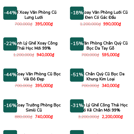
Ghế Xoay Văn Phòng Cũ
Ghế Xoay Văn Phòng Lưới Cũ
-44%
-18%
Lưng Lưới
Đen Có Gác Đầu
Giá
Giá
Giá
Giá
700,000
₫
395,000
₫
1,200,000
₫
990,000
₫
gốc
hiện
gốc
hiện
là:
tại
là:
tại
700,000₫.
là:
1,200,000₫.
là:
395,000₫.
990,00
Thanh Lý Ghế Xoay Công
Ghế Văn Phòng Chân Quỳ Cũ
-22%
-15%
Thái Học Mới 99%
Bọc Da Tay Gỗ
Giá
Giá
Giá
Giá
1,200,000
₫
940,000
₫
700,000
₫
595,000
₫
gốc
hiện
gốc
hiện
là:
tại
là:
tại
1,200,000₫.
là:
700,000₫.
là:
940,000₫.
595,000
Ghế Xoay Văn Phòng Cũ Bọc
Ghế Chân Quỳ Cũ Bọc Da
-44%
-51%
Vải Đỏ Đẹp
Khung Kim Loại
Giá
Giá
Giá
Giá
700,000
₫
395,000
₫
700,000
₫
340,000
₫
gốc
hiện
gốc
hiện
là:
tại
là:
tại
700,000₫.
là:
700,000₫.
là:
395,000₫.
340,000
Ghế Xoay Trưởng Phòng Bọc
Thanh Lý Ghế Công Thái Học
-16%
-31%
Simili Cũ
Có Kê Chân Mới 99%
Giá
Giá
Giá
Giá
880,000
₫
740,000
₫
3,200,000
₫
2,200,000
₫
gốc
hiện
gốc
hiện
là:
tại
là:
tại
880,000₫.
là:
3,200,000₫.
là:
740,000₫.
2,200