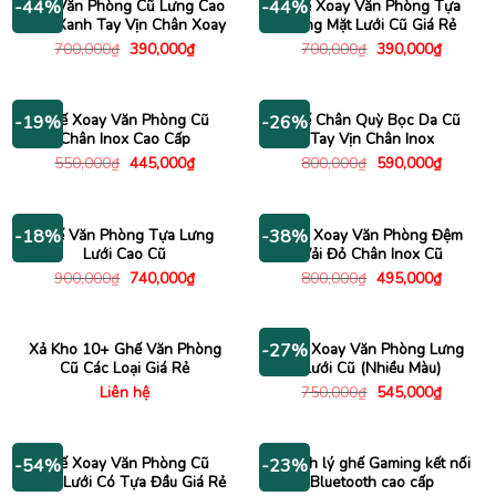
Ghế Văn Phòng Cũ Lưng Cao
Ghế Xoay Văn Phòng Tựa
-44%
-44%
Màu Xanh Tay Vịn Chân Xoay
Lưng Mặt Lưới Cũ Giá Rẻ
Giá
Giá
Giá
Giá
700,000
₫
390,000
₫
700,000
₫
390,000
₫
gốc
hiện
gốc
hiện
là:
tại
là:
tại
700,000₫.
là:
700,000₫.
là:
390,000₫.
390,000
Ghế Xoay Văn Phòng Cũ
Ghế Chân Quỳ Bọc Da Cũ
-19%
-26%
Chân Inox Cao Cấp
Tay Vịn Chân Inox
Giá
Giá
Giá
Giá
550,000
₫
445,000
₫
800,000
₫
590,000
₫
gốc
hiện
gốc
hiện
là:
tại
là:
tại
550,000₫.
là:
800,000₫.
là:
445,000₫.
590,000
Ghế Văn Phòng Tựa Lưng
Ghế Xoay Văn Phòng Đệm
-18%
-38%
Lưới Cao Cũ
Vải Đỏ Chân Inox Cũ
Giá
Giá
Giá
Giá
900,000
₫
740,000
₫
800,000
₫
495,000
₫
gốc
hiện
gốc
hiện
là:
tại
là:
tại
900,000₫.
là:
800,000₫.
là:
740,000₫.
495,000
Xả Kho 10+ Ghế Văn Phòng
Ghế Xoay Văn Phòng Lưng
-27%
Cũ Các Loại Giá Rẻ
Lưới Cũ (Nhiều Màu)
Giá
Giá
Liên hệ
750,000
₫
545,000
₫
gốc
hiện
là:
tại
750,000₫.
là:
545,000
Ghế Xoay Văn Phòng Cũ
Thanh lý ghế Gaming kết nối
-54%
-23%
Lưng Lưới Có Tựa Đầu Giá Rẻ
Bluetooth cao cấp