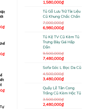
0₫.
là:
Giá
Giá
1,580,000
₫
2,680,000₫.
gốc
hiện
Tủ Gỗ Lưu Trữ Tài Liệu
Mặt
là:
tại
Cũ Khung Chắc Chắn
́i
2,500,000₫.
là:
1,580,000₫.
7,000,000
₫
Giá
00
₫
Giá
Giá
6,980,000
₫
hiện
gốc
hiện
tại
Tủ Kệ TV Cũ Kèm Tủ
0₫.
là:
là:
tại
8,290,000₫.
Trưng Bày Giá Hấp
7,000,000₫.
là:
Ghế
Dẫn
6,980,000₫.
9,500,000
₫
Giá
00
₫
hiện
Giá
Giá
7,480,000
₫
tại
gốc
hiện
0₫.
là:
Sofa Góc L Bọc Da Cũ
5,680,000₫.
là:
tại
9,500,000₫.
là:
4,500,000
₫
hế
Giá
7,480,000₫.
Giá
3,480,000
₫
iết
gốc
hiện
u)
Quầy Lễ Tân Cong
là:
tại
Giá
00
₫
Trắng Cũ Kèm Hộc Tủ
hiện
4,500,000₫.
là:
tại
3,480,000₫.
3,500,000
₫
0₫.
là:
6,550,000₫.
Giá
Giá
2,480,000
₫
 Tự