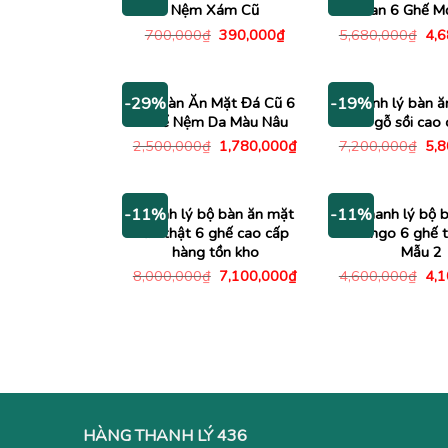
Nệm Xám Cũ
Xoan 6 Ghế Mơ
Giá
Giá
Giá
700,000
₫
390,000
₫
5,680,000
₫
4,
gốc
hiện
gố
là:
tại
là:
700,000₫.
là:
5,6
390,000₫.
Bộ Bàn Ăn Mặt Đá Cũ 6
Thanh lý bàn ă
-29%
-19%
Ghế Nệm Da Màu Nâu
gỗ sồi cao
Giá
Giá
Giá
2,500,000
₫
1,780,000
₫
7,200,000
₫
5,
gốc
hiện
gố
là:
tại
là:
2,500,000₫.
là:
7,2
1,780,000₫.
Thanh lý bộ bàn ăn mặt
Thanh lý bộ 
-11%
-11%
đá thật 6 ghế cao cấp
Mango 6 ghế t
hàng tồn kho
Mẫu 2
Giá
Giá
Giá
8,000,000
₫
7,100,000
₫
4,600,000
₫
4,
gốc
hiện
gố
là:
tại
là:
8,000,000₫.
là:
4,6
7,100,000₫.
HÀNG THANH LÝ 436