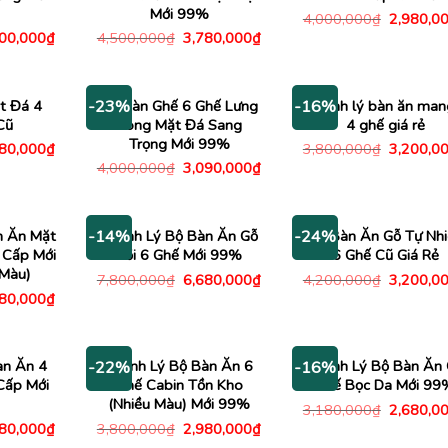
Mới 99%
Giá
4,000,000
₫
2,980,0
gốc
Giá
Giá
Giá
200,000
₫
4,500,000
₫
3,780,000
₫
là:
c
hiện
gốc
hiện
4,000,00
tại
là:
tại
00,000₫.
là:
4,500,000₫.
là:
6,200,000₫.
3,780,000₫.
t Đá 4
Bộ Bàn Ghế 6 Ghế Lưng
Thanh lý bàn ăn ma
-23%
-16%
Cũ
Cong Mặt Đá Sang
4 ghế giá rẻ
Trọng Mới 99%
Giá
Giá
980,000
₫
3,800,000
₫
3,200,0
c
hiện
gốc
Giá
Giá
4,000,000
₫
3,090,000
₫
tại
là:
gốc
hiện
00,000₫.
là:
3,800,00
là:
tại
2,980,000₫.
4,000,000₫.
là:
3,090,000₫.
n Ăn Mặt
Thanh Lý Bộ Bàn Ăn Gỗ
Bộ Bàn Ăn Gỗ Tự Nhi
-14%
-24%
 Cấp Mới
Sồi 6 Ghế Mới 99%
6 Ghế Cũ Giá Rẻ
Màu)
Giá
Giá
Giá
7,800,000
₫
6,680,000
₫
4,200,000
₫
3,200,0
gốc
hiện
gốc
Giá
180,000
₫
là:
tại
là:
c
hiện
7,800,000₫.
là:
4,200,00
tại
6,680,000₫.
80,000₫.
là:
7,180,000₫.
àn Ăn 4
Thanh Lý Bộ Bàn Ăn 6
Thanh Lý Bộ Bàn Ăn
-22%
-16%
Cấp Mới
Ghế Cabin Tồn Kho
Ghế Bọc Da Mới 99
(Nhiều Màu) Mới 99%
Giá
3,180,000
₫
2,680,0
gốc
Giá
Giá
Giá
780,000
₫
3,800,000
₫
2,980,000
₫
là:
c
hiện
gốc
hiện