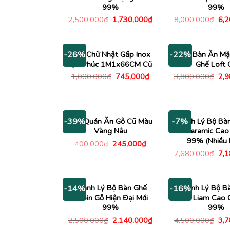
99%
99%
Giá
Giá
Giá
2,500,000
₫
1,730,000
₫
8,000,000
₫
6,
gốc
hiện
gố
là:
tại
là:
2,500,000₫.
là:
8,0
1,730,000₫.
Bàn Chữ Nhật Gấp Inox
Bộ Bàn Ăn Mặ
-26%
-22%
Qui Phúc 1M1x66CM Cũ
Ghế Loft 
Giá
Giá
Giá
1,000,000
₫
745,000
₫
3,800,000
₫
2,
gốc
hiện
gố
là:
tại
là:
1,000,000₫.
là:
3,8
745,000₫.
Ghế Quán Ăn Gỗ Cũ Màu
Thanh Lý Bộ Bà
-39%
-7%
Vàng Nâu
Đá Ceramic Cao
99% (Nhiều 
Giá
Giá
400,000
₫
245,000
₫
gốc
hiện
Giá
7,680,000
₫
7,
là:
tại
gố
400,000₫.
là:
là:
245,000₫.
7,6
Thanh Lý Bộ Bàn Ghế
Thanh Lý Bộ B
-14%
-16%
Cabin Gỗ Hiện Đại Mới
Ghế Liam Cao 
99%
99%
Giá
Giá
Giá
2,500,000
₫
2,140,000
₫
4,500,000
₫
3,
gốc
hiện
gố