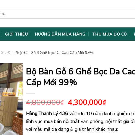
GIỚI THIỆU
HƯỚNG DẪN MUA HÀNG
THU MUA ĐỒ CŨ
 Gia Đình
/Bộ Bàn Gỗ 6 Ghế Bọc Da Cao Cấp Mới 99%
Bộ Bàn Gỗ 6 Ghế Bọc Da Ca
Cấp Mới 99%
Giá
Giá
4,800,000
4,300,000
₫
₫
gốc
hiện
Hàng Thanh Lý 436
với hơn 10 năm kinh nghiệm t
là:
tại
lĩnh vực mua bán nội thất văn phòng, nội thất gia đ
4,800,000₫.
là:
4,300,0
với mẫu mã đa dạng & giá thành khác nhau: