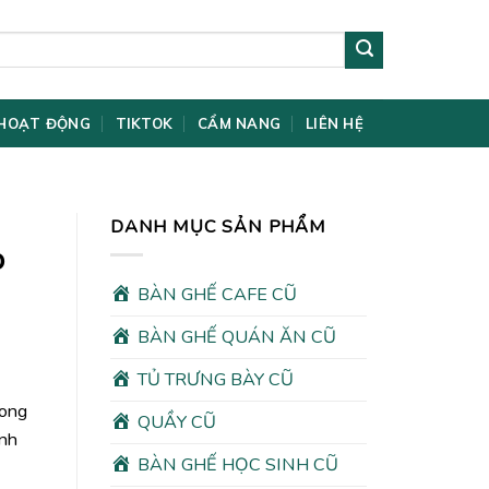
HOẠT ĐỘNG
TIKTOK
CẨM NANG
LIÊN HỆ
DANH MỤC SẢN PHẨM
o
BÀN GHẾ CAFE CŨ
BÀN GHẾ QUÁN ĂN CŨ
TỦ TRƯNG BÀY CŨ
rong
QUẦY CŨ
ình
BÀN GHẾ HỌC SINH CŨ
00₫.