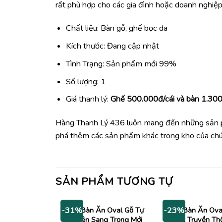
rất phù hợp cho các gia đình hoặc doanh nghiệp
Chất liệu: Bàn gỗ, ghế bọc da
Kích thước: Đang cập nhật
Tình Trạng: Sản phẩm mới 99%
Số lượng: 1
Giá thanh lý:
Ghế 500.000đ/cái và bàn 1.30
Hàng Thanh Lý 436 luôn mang đến những sả
phá thêm các sản phẩm khác trong kho của chúng
SẢN PHẨM TƯƠNG TỰ
Bộ Bàn Ăn Oval Gỗ Tự
Bộ Bàn Ăn Ova
-31%
-23%
Nhiên Sang Trọng Mới
Kiểu Truyền Th