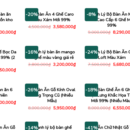
3,180,00
tại
là:
tại
00,000₫.
là:
3,800,000₫.
là:
3,780,000₫.
2,980,000₫.
bàn ăn
Bộ Bàn Ăn 4 Ghế Caro
Thanh Lý Bộ Bàn Ăn 
-20%
-8%
ồn kho
Màu Xám Mới 99%
Đá Cao Cấp 6 Ghế Mơ
99%
Giá
Giá
4,500,000
₫
3,580,000
₫
gốc
hiện
Giá
Giá
100,000
₫
9,000,000
₫
8,290,0
là:
tại
c
hiện
gốc
4,500,000₫.
là:
tại
là:
3,580,000₫.
00,000₫.
là:
9,000,00
4,100,000₫.
ế Bọc Da
Thanh lý bàn ăn mango
Thanh Lý Bộ Bàn Ăn 
-16%
-24%
 99% (2
4 ghế màu vàng giá rẻ
Loft Màu Xám
Giá
Giá
Giá
3,800,000
₫
3,200,000
₫
7,500,000
₫
5,680,0
gốc
hiện
gốc
Giá
050,000
₫
là:
tại
là:
c
hiện
3,800,000₫.
là:
7,500,00
tại
3,200,000₫.
00,000₫.
là:
3,050,000₫.
àn ăn 6
Bộ Bàn Ăn Gỗ Kính Oval
Bộ Bàn Ghế Ăn 6 G
-26%
-18%
hiên
Sang Trọng Cũ (Nhiều
Tựa Lưng Khắc Họa T
Mẫu)
Mới 99% (Nhiều Mà
Giá
200,000
₫
c
hiện
Giá
Giá
Giá
8,000,000
₫
5,950,000
₫
8,000,000
₫
6,550,0
tại
gốc
hiện
gốc
00,000₫.
là:
là:
tại
là:
3,200,000₫.
8,000,000₫.
là:
8,000,00
5,950,000₫.
n Ăn Gỗ
Thanh lý bộ bàn ghế
Bàn Ăn Chữ Nhật Gỗ
-14%
-41%