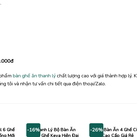
.
0.000đ
n phẩm
bàn ghế ăn thanh lý
chất lượng cao với giá thành hợp lý.
 tôi và nhận tư vấn chi tiết qua điện thoại/Zalo.
l 6 Ghế
Thanh Lý Bộ Bàn Ăn
Bộ Bàn Ăn 4 Ghế C
-16%
-26%
ống Mới
Kèm Ghế Keva Hiện Đại
Cao Cấp Giá Rẻ