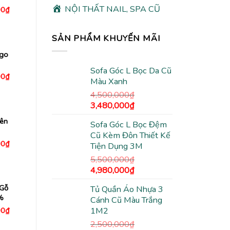
NỘI THẤT NAIL, SPA CŨ
Giá
00
₫
hiện
tại
0₫.
là:
SẢN PHẨM KHUYẾN MÃI
2,980,000₫.
ngo
Sofa Góc L Bọc Da Cũ
Giá
00
₫
Màu Xanh
hiện
tại
4,500,000
₫
0₫.
là:
Giá
Giá
3,200,000₫.
3,480,000
₫
gốc
hiện
ên
Sofa Góc L Bọc Đệm
là:
tại
Cũ Kèm Đôn Thiết Kế
4,500,000₫.
là:
Giá
00
₫
Tiện Dụng 3M
3,480,000₫.
hiện
tại
5,500,000
₫
0₫.
là:
Giá
Giá
4,980,000
₫
3,200,000₫.
gốc
hiện
 Gỗ
Tủ Quần Áo Nhựa 3
là:
tại
%
Cánh Cũ Màu Trắng
5,500,000₫.
là:
Giá
1M2
00
₫
4,980,000₫.
hiện
2,500,000
₫
tại