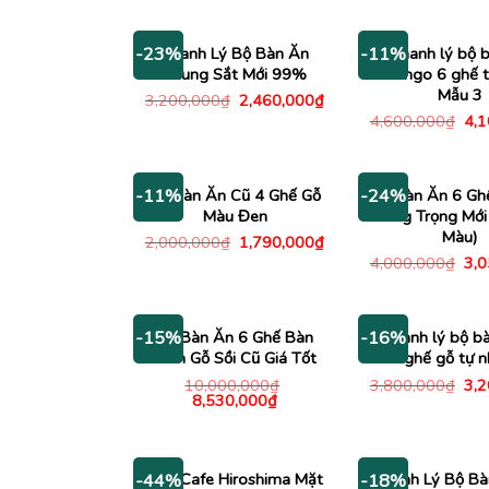
là:
tại
là:
2,500,000₫.
là:
4,5
2,140,000₫.
Thanh Lý Bộ Bàn Ăn
Thanh lý bộ 
-23%
-11%
Khung Sắt Mới 99%
Mango 6 ghế t
Mẫu 3
Giá
Giá
3,200,000
₫
2,460,000
₫
gốc
hiện
Giá
4,600,000
₫
4,
là:
tại
gố
3,200,000₫.
là:
là:
2,460,000₫.
4,6
Bộ Bàn Ăn Cũ 4 Ghế Gỗ
Bộ Bàn Ăn 6 Gh
-11%
-24%
Màu Đen
Sang Trọng Mới
Màu)
Giá
Giá
2,000,000
₫
1,790,000
₫
gốc
hiện
Giá
4,000,000
₫
3,
là:
tại
gố
2,000,000₫.
là:
là:
1,790,000₫.
4,0
Bộ Bàn Ăn 6 Ghế Bàn
Thanh lý bộ b
-15%
-16%
Tròn Gỗ Sồi Cũ Giá Tốt
ghế gỗ tự n
Giá
10,000,000
₫
3,800,000
₫
3,
Giá
Giá
gố
8,530,000
₫
gốc
hiện
là:
là:
tại
3,8
10,000,000₫.
là:
8,530,000₫.
Ghế Cafe Hiroshima Mặt
Thanh Lý Bộ Bà
-44%
-18%