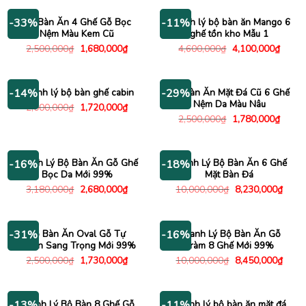
5,680
3,800,000₫.
là:
2,980,000₫.
Bộ Bàn Ăn 4 Ghế Gỗ Bọc
Thanh lý bộ bàn ăn Mango 6
-33%
-11%
Nệm Màu Kem Cũ
ghế tồn kho Mẫu 1
Giá
Giá
Giá
Giá
2,500,000
₫
1,680,000
₫
4,600,000
₫
4,100,000
₫
gốc
hiện
gốc
hiện
là:
tại
là:
tại
2,500,000₫.
là:
4,600,000₫.
là:
1,680,000₫.
4,100
Thanh lý bộ bàn ghế cabin
Bộ Bàn Ăn Mặt Đá Cũ 6 Ghế
-14%
-29%
Nệm Da Màu Nâu
Giá
Giá
2,000,000
₫
1,720,000
₫
gốc
hiện
Giá
Giá
2,500,000
₫
1,780,000
₫
là:
tại
gốc
hiện
2,000,000₫.
là:
là:
tại
1,720,000₫.
2,500,000₫.
là:
1,780
Thanh Lý Bộ Bàn Ăn Gỗ Ghế
Thanh Lý Bộ Bàn Ăn 6 Ghế
-16%
-18%
Bọc Da Mới 99%
Mặt Bàn Đá
Giá
Giá
Giá
Giá
3,180,000
₫
2,680,000
₫
10,000,000
₫
8,230,000
₫
gốc
hiện
gốc
hiện
là:
tại
là:
tại
3,180,000₫.
là:
10,000,000₫.
là:
2,680,000₫.
8,230
Bộ Bàn Ăn Oval Gỗ Tự
Thanh Lý Bộ Bàn Ăn Gỗ
-31%
-16%
Nhiên Sang Trọng Mới 99%
Tràm 8 Ghế Mới 99%
Giá
Giá
Giá
Giá
2,500,000
₫
1,730,000
₫
10,000,000
₫
8,450,000
₫
gốc
hiện
gốc
hiện
là:
tại
là:
tại
2,500,000₫.
là:
10,000,000₫.
là:
1,730,000₫.
8,450
Thanh Lý Bộ Bàn 8 Ghế Gỗ
Thanh lý bộ bàn ăn mặt đá
-13%
-11%