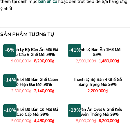
thêm tại danh mục
bàn ăn cũ
hoặc đến trực tiếp để lựa hàng ưng
ý nhất.
SẢN PHẨM TƯƠNG TỰ
Thanh Lý Bộ Bàn Ăn Mặt Đá
Thanh Lý Bàn Ăn 1M3 Mới
-8%
-41%
Cao Cấp 6 Ghế Mới 99%
99%
Giá
Giá
Giá
Giá
9,000,000
₫
8,290,000
₫
2,500,000
₫
1,480,000
₫
gốc
hiện
gốc
hiện
là:
tại
là:
tại
9,000,000₫.
là:
2,500,000₫.
là:
8,290,000₫.
1,480
Thanh Lý Bộ Bàn Ghế Cabin
Thanh Lý Bộ Bàn 4 Ghế Gỗ
-14%
Gỗ Hiện Đại Mới 99%
Sang Trọng Mới 99%
Giá
Giá
2,500,000
₫
2,140,000
₫
2,200,000
₫
gốc
hiện
là:
tại
2,500,000₫.
là:
2,140,000₫.
Thanh Lý Bộ Bàn Cũ Mặt Đá
Bộ Bàn Ăn Oval 6 Ghế Kiểu
-10%
-23%
Cao Cấp Mới 99%
Truyền Thống Mới 99%
Giá
Giá
Giá
Giá
5,000,000
₫
4,480,000
₫
8,000,000
₫
6,200,000
₫
gốc
hiện
gốc
hiện
là:
tại
là:
tại