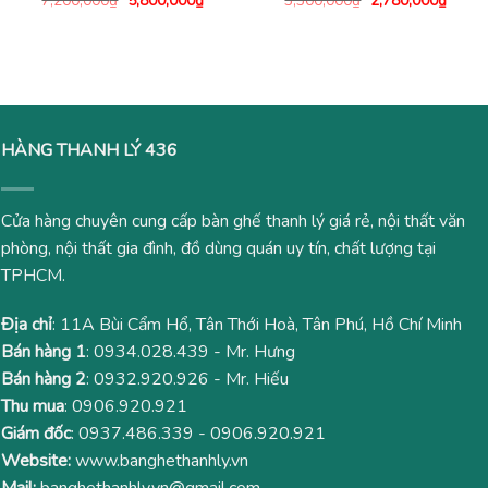
7,200,000
₫
5,800,000
₫
3,300,000
₫
2,780,000
₫
gốc
hiện
gốc
hiện
là:
tại
là:
tại
7,200,000₫.
là:
3,300,000₫.
là:
5,800,000₫.
2,780
HÀNG THANH LÝ 436
Cửa hàng chuyên cung cấp bàn ghế thanh lý giá rẻ, nội thất văn
phòng, nội thất gia đình, đồ dùng quán uy tín, chất lượng tại
TPHCM.
Địa chỉ
: 11A Bùi Cẩm Hổ, Tân Thới Hoà, Tân Phú, Hồ Chí Minh
Bán hàng 1
:
0934.028.439
- Mr. Hưng
Bán hàng 2
:
0932.920.926
- Mr. Hiếu
Thu mua
:
0906.920.921
Giám đốc
:
0937.486.339
-
0906.920.921
Website:
www.banghethanhly.vn