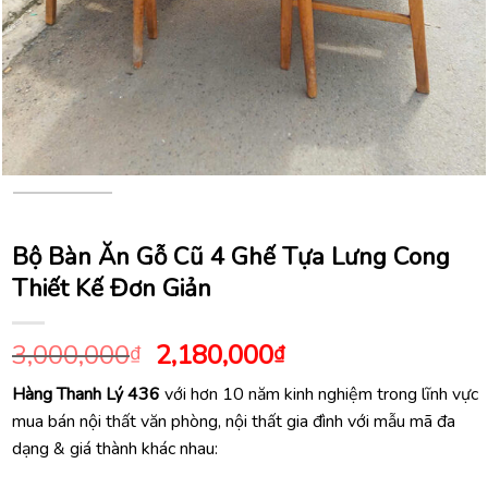
Bộ Bàn Ăn Gỗ Cũ 4 Ghế Tựa Lưng Cong
Thiết Kế Đơn Giản
Giá
Giá
3,000,000
2,180,000
₫
₫
gốc
hiện
Hàng Thanh Lý 436
với hơn 10 năm kinh nghiệm trong lĩnh vực
là:
tại
mua bán nội thất văn phòng, nội thất gia đình với mẫu mã đa
3,000,000₫.
là:
dạng & giá thành khác nhau:
2,180,000₫.