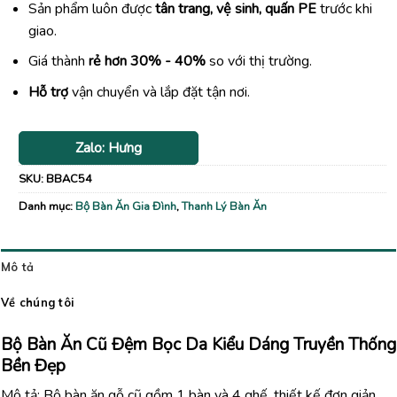
Sản phẩm luôn được
tân trang, vệ sinh, quấn PE
trước khi
giao.
Giá thành
rẻ hơn 30% - 40%
so với thị trường.
Hỗ trợ
vận chuyển và lắp đặt tận nơi.
Zalo: Hưng
SKU:
BBAC54
Danh mục:
Bộ Bàn Ăn Gia Đình
,
Thanh Lý Bàn Ăn
Mô tả
Về chúng tôi
Bộ Bàn Ăn Cũ Đệm Bọc Da Kiểu Dáng Truyền Thống
Bền Đẹp
Mô tả: Bộ bàn ăn gỗ cũ gồm 1 bàn và 4 ghế, thiết kế đơn giản,