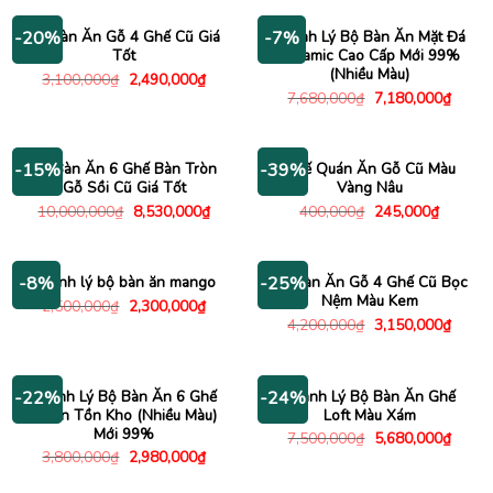
5,000,000₫.
là:
8,000,000₫.
là:
4,480,000₫.
6,200
Bộ Bàn Ăn Gỗ 4 Ghế Cũ Giá
Thanh Lý Bộ Bàn Ăn Mặt Đá
-20%
-7%
Tốt
Ceramic Cao Cấp Mới 99%
(Nhiều Màu)
Giá
Giá
3,100,000
₫
2,490,000
₫
gốc
hiện
Giá
Giá
7,680,000
₫
7,180,000
₫
là:
tại
gốc
hiện
3,100,000₫.
là:
là:
tại
2,490,000₫.
7,680,000₫.
là:
7,180
Bộ Bàn Ăn 6 Ghế Bàn Tròn
Ghế Quán Ăn Gỗ Cũ Màu
-15%
-39%
Gỗ Sồi Cũ Giá Tốt
Vàng Nâu
Giá
Giá
Giá
Giá
10,000,000
₫
8,530,000
₫
400,000
₫
245,000
₫
gốc
hiện
gốc
hiện
là:
tại
là:
tại
10,000,000₫.
là:
400,000₫.
là:
8,530,000₫.
245,000
Thanh lý bộ bàn ăn mango
Bộ Bàn Ăn Gỗ 4 Ghế Cũ Bọc
-8%
-25%
Nệm Màu Kem
Giá
Giá
2,500,000
₫
2,300,000
₫
gốc
hiện
Giá
Giá
4,200,000
₫
3,150,000
₫
là:
tại
gốc
hiện
2,500,000₫.
là:
là:
tại
2,300,000₫.
4,200,000₫.
là:
3,150
Thanh Lý Bộ Bàn Ăn 6 Ghế
Thanh Lý Bộ Bàn Ăn Ghế
-22%
-24%
Cabin Tồn Kho (Nhiều Màu)
Loft Màu Xám
Mới 99%
Giá
Giá
7,500,000
₫
5,680,000
₫
gốc
hiện
Giá
Giá
3,800,000
₫
2,980,000
₫
là:
tại
gốc
hiện
7,500,000₫.
là:
là:
tại