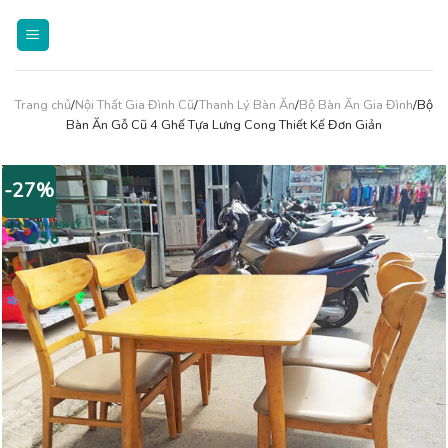
Skip
to
content
Trang chủ
/
Nội Thất Gia Đình Cũ
/
Thanh Lý Bàn Ăn
/
Bộ Bàn Ăn Gia Đình
/Bộ
Bàn Ăn Gỗ Cũ 4 Ghế Tựa Lưng Cong Thiết Kế Đơn Giản
-27%