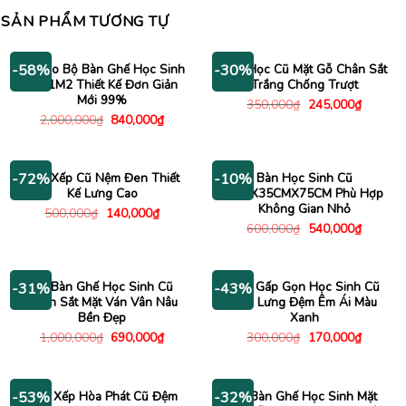
SẢN PHẨM TƯƠNG TỰ
Combo Bộ Bàn Ghế Học Sinh
Bàn Học Cũ Mặt Gỗ Chân Sắt
-58%
-30%
Dài 1M2 Thiết Kế Đơn Giản
Trắng Chống Trượt
Mới 99%
Giá
Giá
350,000
₫
245,000
₫
gốc
hiện
Giá
Giá
2,000,000
₫
840,000
₫
là:
tại
gốc
hiện
350,000₫.
là:
là:
tại
245,000
2,000,000₫.
là:
840,000₫.
Ghế Xếp Cũ Nệm Đen Thiết
Bàn Học Sinh Cũ
-72%
-10%
Kế Lưng Cao
1M2X35CMX75CM Phù Hợp
Không Gian Nhỏ
Giá
Giá
500,000
₫
140,000
₫
gốc
hiện
Giá
Giá
600,000
₫
540,000
₫
là:
tại
gốc
hiện
500,000₫.
là:
là:
tại
140,000₫.
600,000₫.
là:
540,000
Bộ Bàn Ghế Học Sinh Cũ
Ghế Gấp Gọn Học Sinh Cũ
-31%
-43%
Chân Sắt Mặt Ván Vân Nâu
Tựa Lưng Đệm Êm Ái Màu
Bền Đẹp
Xanh
Giá
Giá
Giá
Giá
1,000,000
₫
690,000
₫
300,000
₫
170,000
₫
gốc
hiện
gốc
hiện
là:
tại
là:
tại
1,000,000₫.
là:
300,000₫.
là:
690,000₫.
170,000
Ghế Xếp Hòa Phát Cũ Đệm
Bộ Bàn Ghế Học Sinh Mặt
-53%
-32%