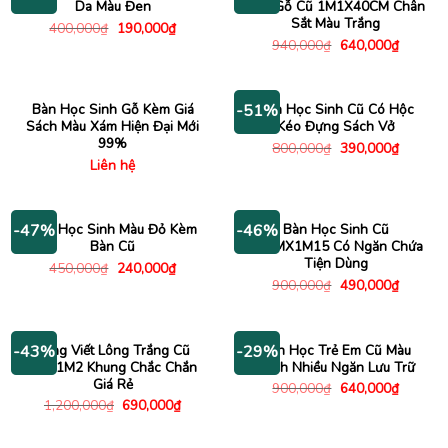
Da Màu Đen
Vân Gỗ Cũ 1M1X40CM Chân
Sắt Màu Trắng
Giá
Giá
400,000
₫
190,000
₫
gốc
hiện
Giá
Giá
940,000
₫
640,000
₫
là:
tại
gốc
hiện
400,000₫.
là:
là:
tại
190,000₫.
940,000₫.
là:
640,000
Bàn Học Sinh Gỗ Kèm Giá
Bàn Học Sinh Cũ Có Hộc
-51%
Sách Màu Xám Hiện Đại Mới
Kéo Đựng Sách Vở
99%
Giá
Giá
800,000
₫
390,000
₫
gốc
hiện
Liên hệ
là:
tại
800,000₫.
là:
390,000
Ghế Học Sinh Màu Đỏ Kèm
Bàn Học Sinh Cũ
-47%
-46%
Bàn Cũ
95CMX1M15 Có Ngăn Chứa
Tiện Dùng
Giá
Giá
450,000
₫
240,000
₫
gốc
hiện
Giá
Giá
900,000
₫
490,000
₫
là:
tại
gốc
hiện
450,000₫.
là:
là:
tại
240,000₫.
900,000₫.
là:
490,000
Bảng Viết Lông Trắng Cũ
Bàn Học Trẻ Em Cũ Màu
-43%
-29%
2MX1M2 Khung Chắc Chắn
Xanh Nhiều Ngăn Lưu Trữ
Giá Rẻ
Giá
Giá
900,000
₫
640,000
₫
gốc
hiện
Giá
Giá
1,200,000
₫
690,000
₫
là:
tại
gốc
hiện
900,000₫.
là:
là:
tại
640,000
1,200,000₫.
là: