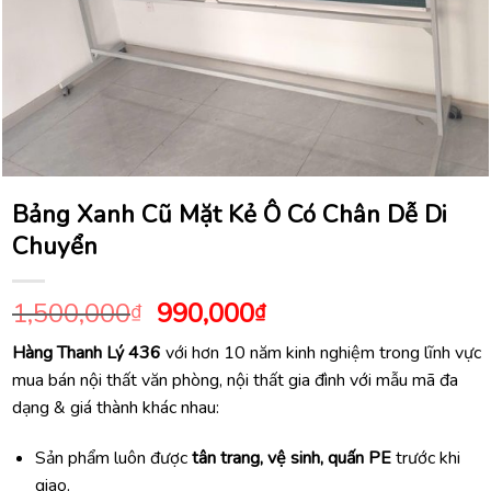
Bảng Xanh Cũ Mặt Kẻ Ô Có Chân Dễ Di
Chuyển
Giá
Giá
1,500,000
990,000
₫
₫
gốc
hiện
Hàng Thanh Lý 436
với hơn 10 năm kinh nghiệm trong lĩnh vực
là:
tại
mua bán nội thất văn phòng, nội thất gia đình với mẫu mã đa
1,500,000₫.
là:
dạng & giá thành khác nhau:
990,000₫.
Sản phẩm luôn được
tân trang, vệ sinh, quấn PE
trước khi
giao.