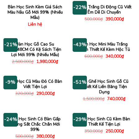
690,000₫.
Bàn Học Sinh Kèm Giá Sách
Bảng Trắng Di Động Cũ Viết
-22%
Màu Nâu Gỗ Mới 99% (Nhiều
Êm Dễ Di Chuyển
Mẫu)
Giá
Giá
500,000
₫
390,000
₫
gốc
hiện
Liên hệ
là:
tại
500,000₫.
là:
390,000
Bàn Học Gỗ Cao Su
Bàn Học Mini Màu Trắng
-21%
-43%
1Mx48CM Có Kệ Sách Tiện
Xanh Thiết Kế Kèm Hộc Tủ
Lợi Mới 99% (Nhiều Mẫu)
Giá
Giá
600,000
₫
340,000
₫
gốc
hiện
Giá
Giá
2,500,000
₫
1,980,000
₫
là:
tại
gốc
hiện
600,000₫.
là:
là:
tại
340,000
2,500,000₫.
là:
1,980,000₫.
Ghế Học Cũ Màu Đỏ Có Bàn
Bàn Ghế Học Sinh Gỗ Cũ
-9%
-51%
Viết Tiện Lợi
Thiết Kế Liền Băng Tiện
Dụng
Giá
Giá
320,000
₫
290,000
₫
gốc
hiện
Giá
Giá
1,500,000
₫
740,000
₫
là:
tại
gốc
hiện
320,000₫.
là:
là:
tại
290,000₫.
1,500,000₫.
là:
740,00
Ghế Học Sinh Có Bàn Gấp
Ghế Học Sinh Cũ Kèm Bàn
-24%
-29%
Khung Sắt Chắc Chắn Mới
Thiết Kế Tiện Lợi
99%
Giá
Giá
350,000
₫
250,000
₫
gốc
hiện
Giá
Giá
500,000
₫
380,000
₫
là:
tại