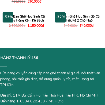
gốc
hiện
Giá
Giá
450,000
₫
390,000
₫
là:
tại
gốc
hiện
1,000,000₫.
là:
là:
tại
490,00
450,000₫.
là:
390,000₫.
Bộ Bàn Ghế Học Sinh Cũ
Bộ Bàn Ghế Học Sinh Gỗ Cũ
-53%
-32%
Màu Hồng Kèm Kệ Sách
Thiết Kế 2 Chỗ Ngồi
Giá
Giá
Giá
Giá
2,500,000
₫
1,180,000
₫
940,000
₫
640,000
₫
gốc
hiện
gốc
hiện
là:
tại
là:
tại
2,500,000₫.
là:
940,000₫.
là:
1,180,000₫.
640,000
HÀNG THANH LÝ 436
Cửa hàng chuyên cung cấp bàn ghế thanh lý giá rẻ, nội thất văn
phòng, nội thất gia đình, đồ dùng quán uy tín, chất lượng tại
TPHCM.
Địa chỉ
: 11A Bùi Cẩm Hổ, Tân Thới Hoà, Tân Phú, Hồ Chí Minh
Bán hàng 1
:
0934.028.439
- Mr. Hưng