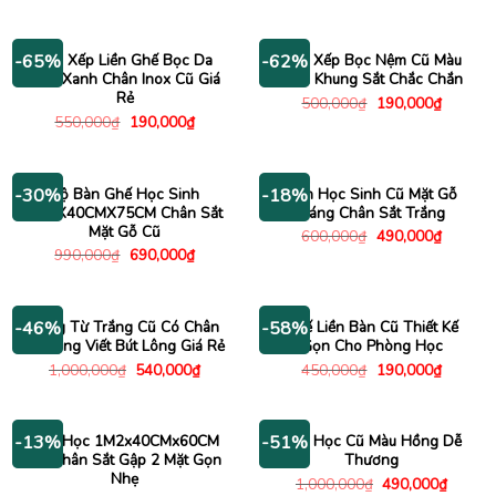
gốc
hiện
là:
tại
600,000₫.
là:
390,000
Bàn Xếp Liền Ghế Bọc Da
Ghế Xếp Bọc Nệm Cũ Màu
-65%
-62%
Màu Xanh Chân Inox Cũ Giá
Đen Khung Sắt Chắc Chắn
Rẻ
Giá
Giá
500,000
₫
190,000
₫
gốc
hiện
Giá
Giá
550,000
₫
190,000
₫
là:
tại
gốc
hiện
500,000₫.
là:
là:
tại
190,000
550,000₫.
là:
190,000₫.
Bộ Bàn Ghế Học Sinh
Bàn Học Sinh Cũ Mặt Gỗ
-30%
-18%
1M2X40CMX75CM Chân Sắt
Sáng Chân Sắt Trắng
Mặt Gỗ Cũ
Giá
Giá
600,000
₫
490,000
₫
gốc
hiện
Giá
Giá
990,000
₫
690,000
₫
là:
tại
gốc
hiện
600,000₫.
là:
là:
tại
490,000
990,000₫.
là:
690,000₫.
Bảng Từ Trắng Cũ Có Chân
Ghế Liền Bàn Cũ Thiết Kế
-46%
-58%
Di Động Viết Bút Lông Giá Rẻ
Gọn Cho Phòng Học
Giá
Giá
Giá
Giá
1,000,000
₫
540,000
₫
450,000
₫
190,000
₫
gốc
hiện
gốc
hiện
là:
tại
là:
tại
1,000,000₫.
là:
450,000₫.
là:
540,000₫.
190,000
Bàn Học 1M2x40CMx60CM
Bàn Học Cũ Màu Hồng Dễ
-13%
-51%
Gỗ Chân Sắt Gập 2 Mặt Gọn
Thương
Nhẹ
Giá
Giá
1,000,000
₫
490,000
₫