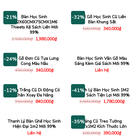
gốc
hiện
350,000₫.
là:
là:
tại
250,000
500,000₫.
là:
380,000₫.
Bàn Học Sinh
Ghế Gỗ Học Sinh Cũ Liền
-21%
-32%
1M2X60CMX75CMX1M6
Bàn Khung Sắt
Thieets Kệ Sách Liền Mới
Giá
Giá
500,000
₫
340,000
₫
gốc
hiện
99%
là:
tại
Giá
Giá
2,500,000
₫
1,980,000
₫
500,000₫.
là:
gốc
hiện
340,000
là:
tại
2,500,000₫.
là:
1,980,000₫.
Ghế Gỗ Đơn Cũ Tựa Lưng
Bàn Học Sinh Vân Gỗ Màu
-24%
Cong Màu Nâu
Sáng Kèm Giá Sách Mới 99%
Giá
Giá
450,000
₫
340,000
₫
Liên hệ
gốc
hiện
là:
tại
450,000₫.
là:
340,000₫.
Bảng Trắng Cũ Di Động Có
Thanh Lý Bàn Học Sinh 1M2
-12%
-41%
Chân Xoay Đa Năng
Có Kệ Sách Tiện Lợi Mới 99%
Giá
Giá
Giá
Giá
950,000
₫
840,000
₫
3,000,000
₫
1,780,000
₫
gốc
hiện
gốc
hiện
là:
tại
là:
tại
950,000₫.
là:
3,000,000₫.
là:
840,000₫.
1,780
Thanh Lý Bàn Ghế Học Sinh
Bảng Cũ Treo Tường
-35%
Hiện Đại 1m2 Mới 99%
1M7x1M2 Kích Thước Lớn
Giá
Giá
Liên hệ
600,000
₫
390,000
₫