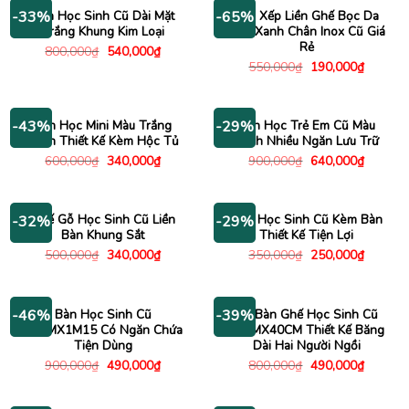
290,000₫.
690,00
Bàn Học Sinh Cũ Dài Mặt
Bàn Xếp Liền Ghế Bọc Da
-33%
-65%
Trắng Khung Kim Loại
Màu Xanh Chân Inox Cũ Giá
Rẻ
Giá
Giá
800,000
₫
540,000
₫
gốc
hiện
Giá
Giá
550,000
₫
190,000
₫
là:
tại
gốc
hiện
800,000₫.
là:
là:
tại
540,000₫.
550,000₫.
là:
190,000
Bàn Học Mini Màu Trắng
Bàn Học Trẻ Em Cũ Màu
-43%
-29%
Xanh Thiết Kế Kèm Hộc Tủ
Xanh Nhiều Ngăn Lưu Trữ
Giá
Giá
Giá
Giá
600,000
₫
340,000
₫
900,000
₫
640,000
₫
gốc
hiện
gốc
hiện
là:
tại
là:
tại
600,000₫.
là:
900,000₫.
là:
340,000₫.
640,000
Ghế Gỗ Học Sinh Cũ Liền
Ghế Học Sinh Cũ Kèm Bàn
-32%
-29%
Bàn Khung Sắt
Thiết Kế Tiện Lợi
Giá
Giá
Giá
Giá
500,000
₫
340,000
₫
350,000
₫
250,000
₫
gốc
hiện
gốc
hiện
là:
tại
là:
tại
500,000₫.
là:
350,000₫.
là:
340,000₫.
250,000
Bàn Học Sinh Cũ
Bộ Bàn Ghế Học Sinh Cũ
-46%
-39%
95CMX1M15 Có Ngăn Chứa
90CMX40CM Thiết Kế Băng
Tiện Dùng
Dài Hai Người Ngồi
Giá
Giá
Giá
Giá
900,000
₫
490,000
₫
800,000
₫
490,000
₫
gốc
hiện
gốc
hiện
là:
tại
là:
tại
900,000₫.
là:
800,000₫.
là: