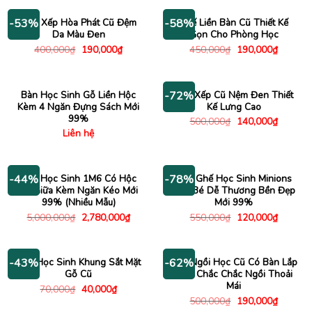
Ghế Xếp Hòa Phát Cũ Đệm
Ghế Liền Bàn Cũ Thiết Kế
-53%
-58%
Da Màu Đen
Gọn Cho Phòng Học
Giá
Giá
Giá
Giá
400,000
₫
190,000
₫
450,000
₫
190,000
₫
gốc
hiện
gốc
hiện
là:
tại
là:
tại
400,000₫.
là:
450,000₫.
là:
190,000₫.
190,000
Bàn Học Sinh Gỗ Liền Hộc
Ghế Xếp Cũ Nệm Đen Thiết
-72%
Kèm 4 Ngăn Đựng Sách Mới
Kế Lưng Cao
99%
Giá
Giá
500,000
₫
140,000
₫
gốc
hiện
Liên hệ
là:
tại
500,000₫.
là:
140,000
Bàn Học Sinh 1M6 Có Hộc
Bàn Ghế Học Sinh Minions
-44%
-78%
Tủ Giữa Kèm Ngăn Kéo Mới
Cho Bé Dễ Thương Bền Đẹp
99% (Nhiều Mẫu)
Mới 99%
Giá
Giá
Giá
Giá
5,000,000
₫
2,780,000
₫
550,000
₫
120,000
₫
gốc
hiện
gốc
hiện
là:
tại
là:
tại
5,000,000₫.
là:
550,000₫.
là:
2,780,000₫.
120,000
Ghế Học Sinh Khung Sắt Mặt
Ghế Ngồi Học Cũ Có Bàn Lắp
-43%
-62%
Gỗ Cũ
Kèm Chắc Chắc Ngồi Thoải
Mái
Giá
Giá
70,000
₫
40,000
₫
gốc
hiện
Giá
Giá
500,000
₫
190,000
₫
là:
tại
gốc
hiện