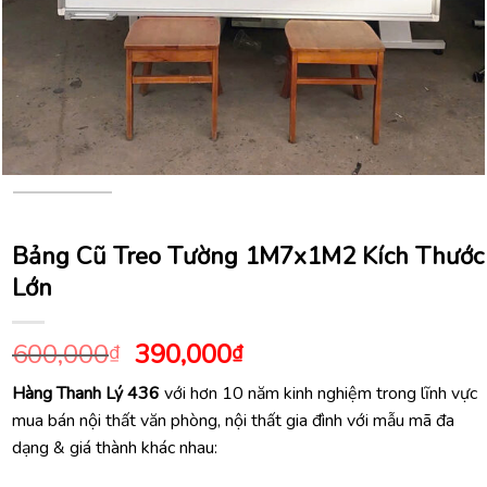
Bảng Cũ Treo Tường 1M7x1M2 Kích Thước
Lớn
Giá
Giá
600,000
390,000
₫
₫
gốc
hiện
Hàng Thanh Lý 436
với hơn 10 năm kinh nghiệm trong lĩnh vực
là:
tại
mua bán nội thất văn phòng, nội thất gia đình với mẫu mã đa
600,000₫.
là:
dạng & giá thành khác nhau:
390,000₫.