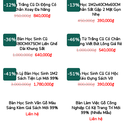
490,000₫.
490,000
Bảng Trắng Cũ Di Động Có
Bàn Học 1M2x40CMx60CM
-12%
-13%
Chân Xoay Đa Năng
Gỗ Chân Sắt Gập 2 Mặt Gọn
Nhẹ
Giá
Giá
950,000
₫
840,000
₫
gốc
hiện
Giá
Giá
450,000
₫
390,000
₫
là:
tại
gốc
hiện
950,000₫.
là:
là:
tại
840,000₫.
450,000₫.
là:
390,000
Bàn Học Sinh Cũ
Bảng Từ Trắng Cũ Có Chân
-36%
-46%
1M2X80CMX75CM Liền Ghế
Di Động Viết Bút Lông Giá Rẻ
Dài Khung Sắt
Giá
Giá
1,000,000
₫
540,000
₫
gốc
hiện
Giá
Giá
1,000,000
₫
640,000
₫
là:
tại
gốc
hiện
1,000,000₫.
là:
là:
tại
540,00
1,000,000₫.
là:
640,000₫.
Thanh Lý Bàn Học Sinh 1M2
Bàn Học Sinh Cũ Có Hộc
-41%
-51%
Có Kệ Sách Tiện Lợi Mới 99%
Kéo Đựng Sách Vở
Giá
Giá
Giá
Giá
3,000,000
₫
1,780,000
₫
800,000
₫
390,000
₫
gốc
hiện
gốc
hiện
là:
tại
là:
tại
3,000,000₫.
là:
800,000₫.
là:
1,780,000₫.
390,000
Bàn Học Sinh Vân Gỗ Màu
Bàn Làm Việc Gỗ Công
Sáng Kèm Giá Sách Mới 99%
Nghiệp Có Kệ Trang Trí Mới
99% (Nhiều Mẫu)
Liên hệ
Liên hệ