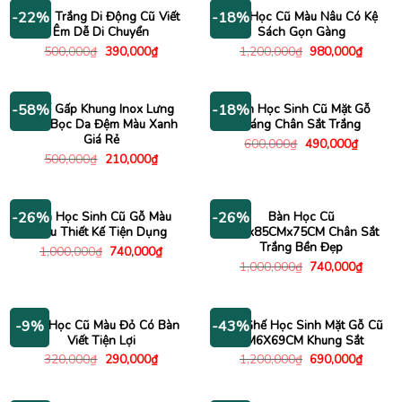
1,980
Bảng Trắng Di Động Cũ Viết
Bàn Học Cũ Màu Nâu Có Kệ
-22%
-18%
Êm Dễ Di Chuyển
Sách Gọn Gàng
Giá
Giá
Giá
Giá
500,000
₫
390,000
₫
1,200,000
₫
980,000
₫
gốc
hiện
gốc
hiện
là:
tại
là:
tại
500,000₫.
là:
1,200,000₫.
là:
390,000₫.
980,00
Ghế Gấp Khung Inox Lưng
Bàn Học Sinh Cũ Mặt Gỗ
-58%
-18%
Cao Bọc Da Đệm Màu Xanh
Sáng Chân Sắt Trắng
Giá Rẻ
Giá
Giá
600,000
₫
490,000
₫
gốc
hiện
Giá
Giá
500,000
₫
210,000
₫
là:
tại
gốc
hiện
600,000₫.
là:
là:
tại
490,000
500,000₫.
là:
210,000₫.
Bàn Học Sinh Cũ Gỗ Màu
Bàn Học Cũ
-26%
-26%
Nâu Thiết Kế Tiện Dụng
1M2x85CMx75CM Chân Sắt
Trắng Bền Đẹp
Giá
Giá
1,000,000
₫
740,000
₫
gốc
hiện
Giá
Giá
1,000,000
₫
740,000
₫
là:
tại
gốc
hiện
1,000,000₫.
là:
là:
tại
740,000₫.
1,000,000₫.
là:
740,00
Ghế Học Cũ Màu Đỏ Có Bàn
Bàn Ghế Học Sinh Mặt Gỗ Cũ
-9%
-43%
Viết Tiện Lợi
1M6X69CM Khung Sắt
Giá
Giá
Giá
Giá
320,000
₫
290,000
₫
1,200,000
₫
690,000
₫
gốc
hiện
gốc
hiện
là:
tại
là:
tại
320,000₫.
là:
1,200,000₫.
là: