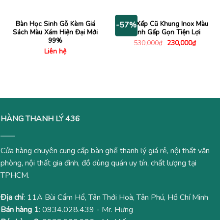
70,000₫.
là:
là:
tại
40,000₫.
500,000₫.
là:
190,000
Bàn Học Sinh Gỗ Kèm Giá
Ghế Xếp Cũ Khung Inox Màu
-57%
Sách Màu Xám Hiện Đại Mới
Xanh Gấp Gọn Tiện Lợi
99%
Giá
Giá
530,000
₫
230,000
₫
gốc
hiện
Liên hệ
là:
tại
530,000₫.
là:
230,000
HÀNG THANH LÝ 436
Cửa hàng chuyên cung cấp bàn ghế thanh lý giá rẻ, nội thất văn
phòng, nội thất gia đình, đồ dùng quán uy tín, chất lượng tại
TPHCM.
Địa chỉ
: 11A Bùi Cẩm Hổ, Tân Thới Hoà, Tân Phú, Hồ Chí Minh
Bán hàng 1
:
0934.028.439
- Mr. Hưng