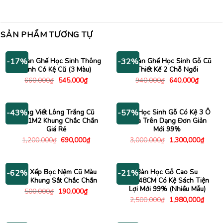
SẢN PHẨM TƯƠNG TỰ
Bộ Bàn Ghế Học Sinh Thông
Bộ Bàn Ghế Học Sinh Gỗ Cũ
-17%
-32%
Minh Có Kệ Cũ (3 Màu)
Thiết Kế 2 Chỗ Ngồi
Giá
Giá
Giá
Giá
660,000
₫
545,000
₫
940,000
₫
640,000
₫
gốc
hiện
gốc
hiện
là:
tại
là:
tại
660,000₫.
là:
940,000₫.
là:
545,000₫.
640,000
Bảng Viết Lông Trắng Cũ
Bàn Học Sinh Gỗ Có Kệ 3 Ô
-43%
-57%
2MX1M2 Khung Chắc Chắn
Phía Trên Dạng Đơn Giản
Giá Rẻ
Mới 99%
Giá
Giá
Giá
Giá
1,200,000
₫
690,000
₫
3,000,000
₫
1,300,000
₫
gốc
hiện
gốc
hiện
là:
tại
là:
tại
1,200,000₫.
là:
3,000,000₫.
là:
690,000₫.
1,300
Ghế Xếp Bọc Nệm Cũ Màu
Bàn Học Gỗ Cao Su
-62%
-21%
Đen Khung Sắt Chắc Chắn
1Mx48CM Có Kệ Sách Tiện
Lợi Mới 99% (Nhiều Mẫu)
Giá
Giá
500,000
₫
190,000
₫
gốc
hiện
Giá
Giá
2,500,000
₫
1,980,000
₫
là:
tại
gốc
hiện
500,000₫.
là:
là:
tại
190,000₫.
2,500,000₫.
là: