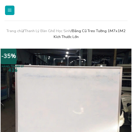
Skip
to
content
Trang chủ
/
Thanh Lý Bàn Ghế Học Sinh
/Bảng Cũ Treo Tường 1M7x1M2
Kích Thước Lớn
-35%