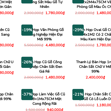
CM Mặt
Khung Sắt Màu Gỗ Tự
1M2x2M4x75CM V
ơn Giản
Nhiên
Phòng Gỗ Màu Óc C
Giá
Giá
Giá
Giá
480,000
₫
2,300,000
₫
1,780,000
₫
2,000,000
₫
1,480,0
c
hiện
gốc
hiện
gốc
tại
là:
tại
là:
00,000₫.
là:
2,300,000₫.
là:
2,000,00
1,480,000₫.
1,780,000₫.
ớn Cũ
Bàn Họp Văn Phòng Gỗ
Bàn Họp Oval Gỗ C
-19%
-29%
 Sang
Công Nghiệp Hiện Đại
2M4x1M2 Có 2 Châ
Mới 99%
Màu Kem Hiện Đại
Giá
Giá
Giá
Giá
180,000
₫
5,500,000
₫
4,480,000
₫
2,500,000
₫
1,780,0
c
hiện
gốc
hiện
gốc
tại
là:
tại
là:
00,000₫.
là:
5,500,000₫.
là:
2,500,00
2,180,000₫.
4,480,000₫.
n Chữ U
Bàn Họp Cũ Gỗ Công
Thanh Lý Bàn Họp 1
-26%
i Giản
Nghiệp Chân Sắt Đen
Chân Sắt Chữ V Mớ
Giá Rẻ
99%
Giá
680,000
₫
c
hiện
Giá
Giá
2,000,000
₫
1,480,000
₫
2,400,000
₫
tại
gốc
hiện
00,000₫.
là:
là:
tại
1,680,000₫.
2,000,000₫.
là:
1,480,000₫.
ọp Chân
Bàn Họp Làm Việc Gỗ Cũ
Bàn Họp Chân Sắt 
-37%
-21%
Mới 99%
1M8×1Mx75CM Mặt
Mặt Gỗ Có Lỗ Luồn 
Cong Rộng Rãi
Giá
1,500,000
₫
1,180,0
gốc
Giá
Giá
1,500,000
₫
940,000
₫