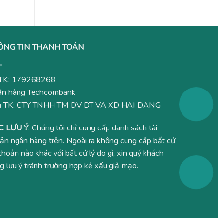
ÔNG TIN THANH TOÁN
TK: 179268268
n hàng Techcombank
ủ TK: CTY TNHH TM DV DT VA XD HAI DANG
C LƯU Ý
: Chúng tôi chỉ cung cấp danh sách tài
ản ngân hàng trên. Ngoài ra không cung cấp bất cứ
 khoản nào khác với bất cứ lý do gì, xin quý khách
g lưu ý tránh trường hợp kẻ xấu giả mạo.