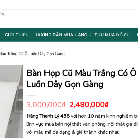
GIỚI THIỆU
HƯỚNG DẪN MUA HÀNG
THU MUA ĐỒ CŨ
Màu Trắng Có Ô Luồn Dây Gọn Gàng
Bàn Họp Cũ Màu Trắng Có Ô
Luồn Dây Gọn Gàng
Giá
Giá
3,000,000
2,480,000
₫
₫
gốc
hiện
Hàng Thanh Lý 436
với hơn 10 năm kinh nghiệm t
là:
tại
lĩnh vực mua bán nội thất văn phòng, nội thất gia đ
3,000,000₫.
là:
2,480,0
với mẫu mã đa dạng & giá thành khác nhau: