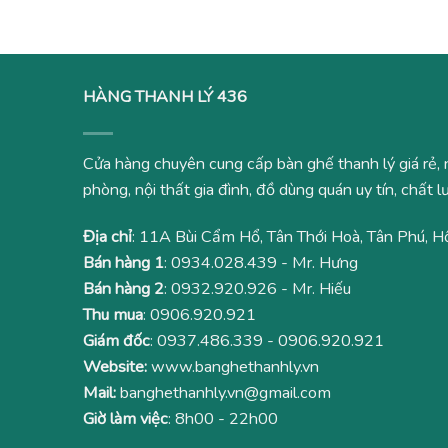
HÀNG THANH LÝ 436
Cửa hàng chuyên cung cấp bàn ghế thanh lý giá rẻ, 
phòng, nội thất gia đình, đồ dùng quán uy tín, chất
Địa chỉ
: 11A Bùi Cẩm Hổ, Tân Thới Hoà, Tân Phú, H
Bán hàng 1
:
0934.028.439
- Mr. Hưng
Bán hàng 2
:
0932.920.926
- Mr. Hiếu
Thu mua
:
0906.920.921
Giám đốc
:
0937.486.339
-
0906.920.921
Website:
www.banghethanhly.vn
Mail:
banghethanhly.vn@gmail.com
Giờ làm việc
: 8h00 - 22h00