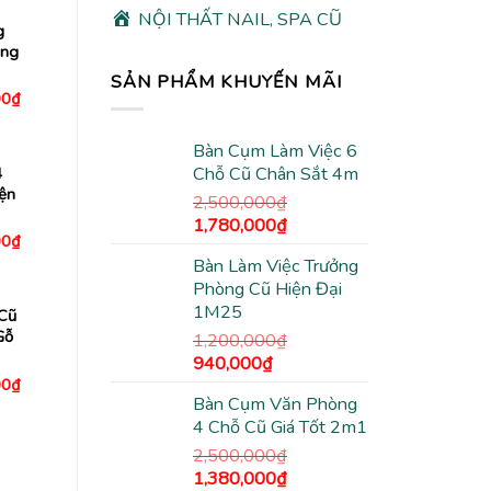
NỘI THẤT NAIL, SPA CŨ
g
áng
SẢN PHẨM KHUYẾN MÃI
Giá
00
₫
hiện
tại
0₫.
là:
Bàn Cụm Làm Việc 6
4,480,000₫.
Chỗ Cũ Chân Sắt 4m
4
ện
2,500,000
₫
Giá
Giá
1,780,000
₫
Giá
00
₫
gốc
hiện
hiện
Bàn Làm Việc Trưởng
là:
tại
tại
0₫.
là:
Phòng Cũ Hiện Đại
2,500,000₫.
là:
2,480,000₫.
1M25
1,780,000₫.
Cũ
Gỗ
1,200,000
₫
Giá
Giá
940,000
₫
Giá
00
₫
gốc
hiện
hiện
Bàn Cụm Văn Phòng
là:
tại
tại
4 Chỗ Cũ Giá Tốt 2m1
0₫.
là:
1,200,000₫.
là:
2,480,000₫.
940,000₫.
2,500,000
₫
Giá
Giá
1,380,000
₫