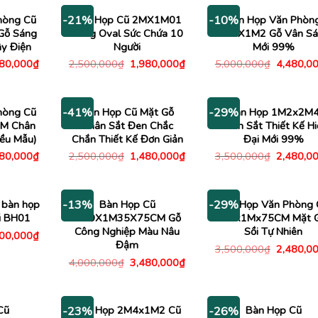
hòng Cũ
Bàn Họp Cũ 2MX1M01
Bàn Họp Văn Phòn
-21%
-10%
Gỗ Sáng
Dáng Oval Sức Chứa 10
2M4X1M2 Gỗ Vân S
y Điện
Người
Mới 99%
Giá
Giá
Giá
Giá
780,000
₫
2,500,000
₫
1,980,000
₫
5,000,000
₫
4,480,0
c
hiện
gốc
hiện
gốc
tại
là:
tại
là:
00,000₫.
là:
2,500,000₫.
là:
5,000,00
1,780,000₫.
1,980,000₫.
hòng Cũ
Bàn Họp Cũ Mặt Gỗ
Bàn Họp 1M2x2M
-41%
-29%
M Chân
Chân Sắt Đen Chắc
Chân Sắt Thiết Kế Hi
iều Mẫu)
Chắn Thiết Kế Đơn Giản
Đại Mới 99%
Giá
Giá
Giá
Giá
480,000
₫
2,500,000
₫
1,480,000
₫
3,500,000
₫
2,480,0
c
hiện
gốc
hiện
gốc
tại
là:
tại
là:
00,000₫.
là:
2,500,000₫.
là:
3,500,00
1,480,000₫.
1,480,000₫.
 bàn họp
Bàn Họp Cũ
Bàn Họp Văn Phòng 
-13%
-29%
ũ BH01
2M9X1M35X75CM Gỗ
3Mx1Mx75CM Mặt 
Công Nghiệp Màu Nâu
Sồi Tự Nhiên
Giá
200,000
₫
c
hiện
Đậm
Giá
3,500,000
₫
2,480,0
tại
gốc
Giá
Giá
4,000,000
₫
3,480,000
₫
00,000₫.
là:
là:
gốc
hiện
5,200,000₫.
3,500,00
là:
tại
4,000,000₫.
là:
3,480,000₫.
Cũ
Bàn Họp 2M4x1M2 Cũ
Bàn Họp Cũ
-23%
-26%