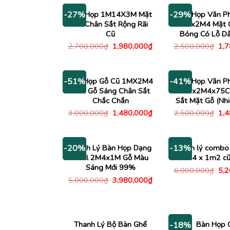
Bàn Họp 1M14X3M Mặt
Bàn Họp Văn P
-27%
-29%
Gỗ Chân Sắt Rộng Rãi
1M2x2M4 Mặt 
Cũ
Bóng Có Lỗ Dâ
Giá
Giá
Giá
2,700,000
₫
1,980,000
₫
2,500,000
₫
1,
gốc
hiện
gố
là:
tại
là:
2,700,000₫.
là:
2,5
1,980,000₫.
Bàn Họp Gỗ Cũ 1MX2M4
Bàn Họp Văn P
-51%
-41%
Màu Gỗ Sáng Chân Sắt
1M2x2M4x75C
Chắc Chắn
Sắt Mặt Gỗ (Nh
Giá
Giá
Giá
3,000,000
₫
1,480,000
₫
2,500,000
₫
1,
gốc
hiện
gố
là:
tại
là:
3,000,000₫.
là:
2,5
1,480,000₫.
Thanh Lý Bàn Họp Dạng
Thanh lý combo
-20%
-13%
Oval 2M4x1M Gỗ Màu
2m4 x 1m2 c
Sáng Mới 99%
Giá
6,000,000
₫
5,
gố
Giá
Giá
5,000,000
₫
3,980,000
₫
là:
gốc
hiện
6,0
là:
tại
5,000,000₫.
là:
3,980,000₫.
Thanh Lý Bộ Bàn Ghế
Bàn Họp 
-18%