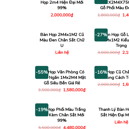
Họp 2m4 Hiện Đại Mới
1M2X2M4X75
99%
Gỗ Phối Màu Đ
Giá
2,000,000
₫
1,800,000
₫
1,
gố
là:
1,8
Bàn Họp 2M4x1M2 Cũ
Bàn Họp Gỗ L
-27%
Màu Đen Chân Sắt Chữ
2Mx1M2 Kiểu
U
Trọng
Giá
Liên hệ
3,000,000
₫
2,
gố
là:
3,0
Bàn Họp Văn Phòng Có
Bàn Họp Cũ Châ
-55%
-16%
Vách Ngăn 1Mx2M4 Mặt
Phong Cách Tố
Gỗ Siêu Bền Giá Rẻ
Giá
2,000,000
₫
1,
gố
Giá
Giá
3,500,000
₫
1,580,000
₫
là:
gốc
hiện
2,0
là:
tại
3,500,000₫.
là:
1,580,000₫.
Bàn Họp Phối Màu Trắng
Thanh Lý Bàn H
-19%
Đen Kèm Chân Sắt Mới
Sắt Hiện Đại 
99%
Liên hệ
Giá
Giá
5,500,000
₫
4,480,000
₫