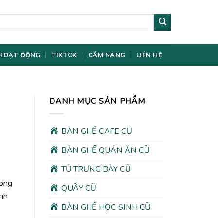
HOẠT ĐỘNG
TIKTOK
CẨM NANG
LIÊN HỆ
DANH MỤC SẢN PHẨM
BÀN GHẾ CAFE CŨ
BÀN GHẾ QUÁN ĂN CŨ
TỦ TRƯNG BÀY CŨ
rong
QUẦY CŨ
ình
BÀN GHẾ HỌC SINH CŨ
00₫.