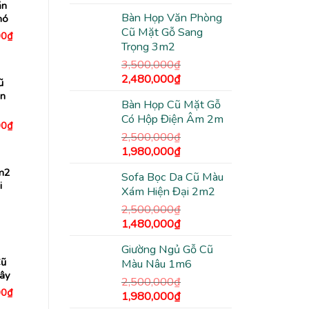
gốc
hiện
ăn
Bàn Họp Văn Phòng
hó
là:
tại
Cũ Mặt Gỗ Sang
2,500,000₫.
là:
Giá
00
₫
hiện
Trọng 3m2
1,380,000₫.
tại
3,500,000
₫
0₫.
là:
1,480,000₫.
Giá
Giá
2,480,000
₫
ũ
gốc
hiện
n
Bàn Họp Cũ Mặt Gỗ
là:
tại
Có Hộp Điện Âm 2m
3,500,000₫.
là:
Giá
00
₫
hiện
2,480,000₫.
2,500,000
₫
tại
Giá
Giá
1,980,000
₫
0₫.
là:
1,780,000₫.
gốc
hiện
m2
Sofa Bọc Da Cũ Màu
là:
tại
i
Xám Hiện Đại 2m2
2,500,000₫.
là:
1,980,000₫.
2,500,000
₫
Giá
Giá
1,480,000
₫
gốc
hiện
Giường Ngủ Gỗ Cũ
là:
tại
Cũ
Màu Nâu 1m6
2,500,000₫.
là:
Dây
1,480,000₫.
2,500,000
₫
Giá
00
₫
Giá
Giá
1,980,000
₫
hiện