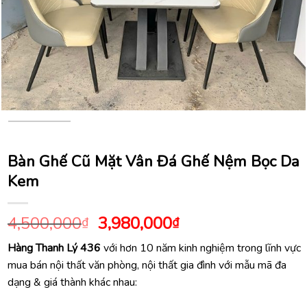
Bàn Ghế Cũ Mặt Vân Đá Ghế Nệm Bọc Da
Kem
Giá
Giá
4,500,000
3,980,000
₫
₫
gốc
hiện
Hàng Thanh Lý 436
với hơn 10 năm kinh nghiệm trong lĩnh vực
là:
tại
mua bán nội thất văn phòng, nội thất gia đình với mẫu mã đa
4,500,000₫.
là:
dạng & giá thành khác nhau:
3,980,000₫.