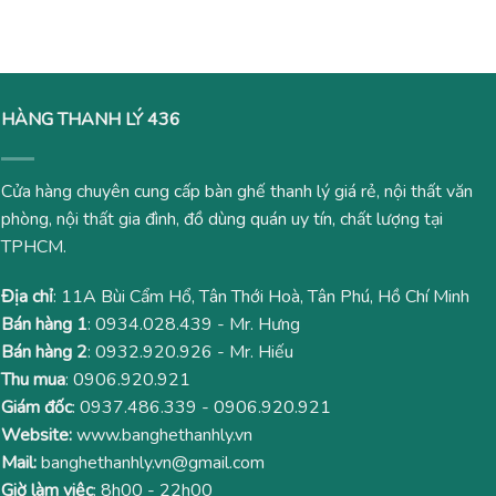
4,600,000₫.
là:
12,000,000₫.
là:
4,100,000₫.
9,350
HÀNG THANH LÝ 436
Cửa hàng chuyên cung cấp bàn ghế thanh lý giá rẻ, nội thất văn
phòng, nội thất gia đình, đồ dùng quán uy tín, chất lượng tại
TPHCM.
Địa chỉ
: 11A Bùi Cẩm Hổ, Tân Thới Hoà, Tân Phú, Hồ Chí Minh
Bán hàng 1
:
0934.028.439
- Mr. Hưng
Bán hàng 2
:
0932.920.926
- Mr. Hiếu
Thu mua
:
0906.920.921
Giám đốc
:
0937.486.339
-
0906.920.921
Website:
www.banghethanhly.vn
Mail:
banghethanhly.vn@gmail.com
Giờ làm việc
: 8h00 - 22h00