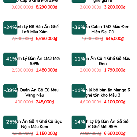
Cao Cấp 6 Ghế Mới 99%
ghế giá rẻ
Giá
Giá
Giá
Giá
9,000,000
₫
8,290,000
₫
3,800,000
₫
3,200,000
₫
gốc
hiện
gốc
hiện
là:
tại
là:
tại
9,000,000₫.
là:
3,800,000₫.
là:
8,290,000₫.
3,200
Thanh Lý Bộ Bàn Ăn Ghế
Bàn Ăn Cabin 1M2 Màu Đen
-24%
-36%
Loft Màu Xám
Hiện Đại Cũ
Giá
Giá
Giá
Giá
7,500,000
₫
5,680,000
₫
1,000,000
₫
645,000
₫
gốc
hiện
gốc
hiện
là:
tại
là:
tại
7,500,000₫.
là:
1,000,000₫.
là:
5,680,000₫.
645,00
Thanh Lý Bàn Ăn 1M3 Mới
Bộ Bàn Ăn Cũ 4 Ghế Gỗ Màu
-41%
-11%
99%
Đen
Giá
Giá
Giá
Giá
2,500,000
₫
1,480,000
₫
2,000,000
₫
1,790,000
₫
gốc
hiện
gốc
hiện
là:
tại
là:
tại
2,500,000₫.
là:
2,000,000₫.
là:
1,480,000₫.
1,790
Ghế Quán Ăn Gỗ Cũ Màu
Thanh lý bộ bàn ăn Mango 6
-39%
-11%
Vàng Nâu
ghế tồn kho Mẫu 3
Giá
Giá
Giá
Giá
400,000
₫
245,000
₫
4,600,000
₫
4,100,000
₫
gốc
hiện
gốc
hiện
là:
tại
là:
tại
400,000₫.
là:
4,600,000₫.
là:
245,000₫.
4,100
Bộ Bàn Ăn Gỗ 4 Ghế Cũ Bọc
Thanh Lý Bộ Bàn Ăn Gỗ Sồi
-25%
-14%
Nệm Màu Kem
6 Ghế Mới 99%
Giá
Giá
Giá
Giá
4,200,000
₫
3,150,000
₫
7,800,000
₫
6,680,000
₫