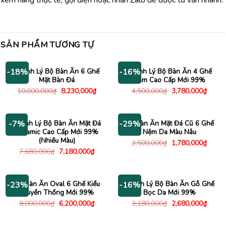
xem hàng thực tế, gọi điện hoặc nhắn Zalo để được tư vấn nhanh.
SẢN PHẨM TƯƠNG TỰ
Thanh Lý Bộ Bàn Ăn 6 Ghế
Thanh Lý Bộ Bàn Ăn 4 Ghế
-18%
-16%
Mặt Bàn Đá
Liam Cao Cấp Mới 99%
Giá
Giá
Giá
Giá
10,000,000
₫
8,230,000
₫
4,500,000
₫
3,780,000
₫
gốc
hiện
gốc
hiện
là:
tại
là:
tại
10,000,000₫.
là:
4,500,000₫.
là:
8,230,000₫.
3,780
Thanh Lý Bộ Bàn Ăn Mặt Đá
Bộ Bàn Ăn Mặt Đá Cũ 6 Ghế
-7%
-29%
Ceramic Cao Cấp Mới 99%
Nệm Da Màu Nâu
(Nhiều Màu)
Giá
Giá
2,500,000
₫
1,780,000
₫
gốc
hiện
Giá
Giá
7,680,000
₫
7,180,000
₫
là:
tại
gốc
hiện
2,500,000₫.
là:
là:
tại
1,780
7,680,000₫.
là:
7,180,000₫.
Bộ Bàn Ăn Oval 6 Ghế Kiểu
Thanh Lý Bộ Bàn Ăn Gỗ Ghế
-23%
-16%
Truyền Thống Mới 99%
Bọc Da Mới 99%
Giá
Giá
Giá
Giá
8,000,000
₫
6,200,000
₫
3,180,000
₫
2,680,000
₫
gốc
hiện
gốc
hiện
là:
tại
là:
tại
8,000,000₫.
là:
3,180,000₫.
là: