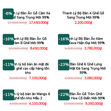
gốc
hiện
gốc
hiện
là:
tại
là:
tại
4,200,000₫.
là:
7,800,000₫.
là:
3,150,000₫.
6,680
Thanh Lý Bàn Ăn Gỗ Căm Xe
Thanh Lý Bộ Bàn 4 Ghế Gỗ
-8%
8 Ghế Sang Trọng Mới 99%
Sang Trọng Mới 99%
Giá
Giá
19,000,000
₫
17,450,000
₫
2,200,000
₫
gốc
hiện
là:
tại
19,000,000₫.
là:
17,450,000₫.
Thanh Lý Bộ Bàn Ăn Gỗ
Thanh Lý Bộ Bàn Ăn Kèm
-16%
-16%
Tràm 8 Ghế Mới 99%
Ghế Keva Hiện Đại Mới 99%
Giá
Giá
Giá
Giá
10,000,000
₫
8,450,000
₫
4,500,000
₫
3,780,000
₫
gốc
hiện
gốc
hiện
là:
tại
là:
tại
10,000,000₫.
là:
4,500,000₫.
là:
8,450,000₫.
3,780
Thanh lý bộ bàn ăn mặt đá
Bộ Bàn Ghế 6 Ghế Lưng
-11%
-23%
thật 6 ghế cao cấp hàng tồn
Cong Mặt Đá Sang Trọng Mới
kho
99%
Giá
Giá
Giá
Giá
8,000,000
₫
7,100,000
₫
4,000,000
₫
3,090,000
₫
gốc
hiện
gốc
hiện
là:
tại
là:
tại
8,000,000₫.
là:
4,000,000₫.
là:
7,100,000₫.
3,090
Thanh lý bộ bàn ăn Mango 6
Bộ Bàn Ăn Gỗ Tròn Ghế
-11%
-22%
ghế tồn kho Mẫu 2
Chạm Hoa Cổ Điển Mới 99%
Giá
Giá
Giá
Giá
4,600,000
₫
4,100,000
₫
12,000,000
₫
9,350,000
₫
gốc
hiện
gốc
hiện
là:
tại
là:
tại