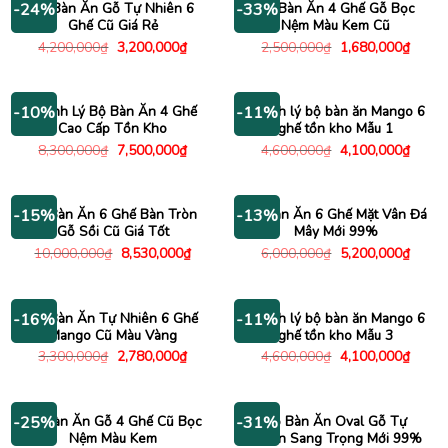
Bộ Bàn Ăn Gỗ Tự Nhiên 6
Bộ Bàn Ăn 4 Ghế Gỗ Bọc
-24%
-33%
Ghế Cũ Giá Rẻ
Nệm Màu Kem Cũ
Giá
Giá
Giá
Giá
4,200,000
₫
3,200,000
₫
2,500,000
₫
1,680,000
₫
gốc
hiện
gốc
hiện
là:
tại
là:
tại
4,200,000₫.
là:
2,500,000₫.
là:
3,200,000₫.
1,680
Thanh Lý Bộ Bàn Ăn 4 Ghế
Thanh lý bộ bàn ăn Mango 6
-10%
-11%
Cao Cấp Tồn Kho
ghế tồn kho Mẫu 1
Giá
Giá
Giá
Giá
8,300,000
₫
7,500,000
₫
4,600,000
₫
4,100,000
₫
gốc
hiện
gốc
hiện
là:
tại
là:
tại
8,300,000₫.
là:
4,600,000₫.
là:
7,500,000₫.
4,100
Bộ Bàn Ăn 6 Ghế Bàn Tròn
Bộ Bàn Ăn 6 Ghế Mặt Vân Đá
-15%
-13%
Gỗ Sồi Cũ Giá Tốt
Mây Mới 99%
Giá
Giá
Giá
Giá
10,000,000
₫
8,530,000
₫
6,000,000
₫
5,200,000
₫
gốc
hiện
gốc
hiện
là:
tại
là:
tại
10,000,000₫.
là:
6,000,000₫.
là:
8,530,000₫.
5,200
Bộ Bàn Ăn Tự Nhiên 6 Ghế
Thanh lý bộ bàn ăn Mango 6
-16%
-11%
Mango Cũ Màu Vàng
ghế tồn kho Mẫu 3
Giá
Giá
Giá
Giá
3,300,000
₫
2,780,000
₫
4,600,000
₫
4,100,000
₫
gốc
hiện
gốc
hiện
là:
tại
là:
tại
3,300,000₫.
là:
4,600,000₫.
là:
2,780,000₫.
4,100
Bộ Bàn Ăn Gỗ 4 Ghế Cũ Bọc
Bộ Bàn Ăn Oval Gỗ Tự
-25%
-31%
Nệm Màu Kem
Nhiên Sang Trọng Mới 99%