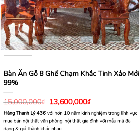
Bàn Ăn Gỗ 8 Ghế Chạm Khắc Tinh Xảo Mới
99%
Giá
Giá
15,000,000
13,600,000
₫
₫
gốc
hiện
Hàng Thanh Lý 436
với hơn 10 năm kinh nghiệm trong lĩnh vực
là:
tại
mua bán nội thất văn phòng, nội thất gia đình với mẫu mã đa
15,000,000₫.
là:
dạng & giá thành khác nhau:
13,600,000₫.