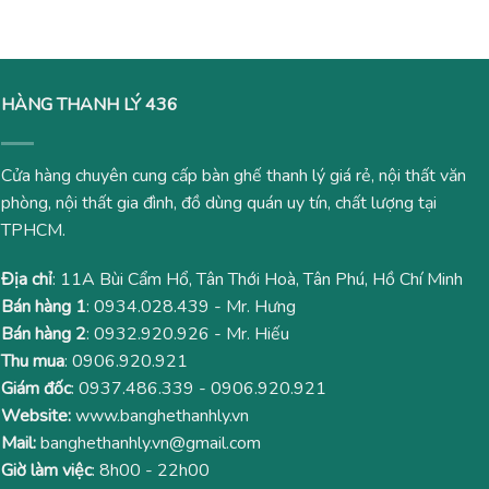
645,000₫.
11,8
HÀNG THANH LÝ 436
Cửa hàng chuyên cung cấp bàn ghế thanh lý giá rẻ, nội thất văn
phòng, nội thất gia đình, đồ dùng quán uy tín, chất lượng tại
TPHCM.
Địa chỉ
: 11A Bùi Cẩm Hổ, Tân Thới Hoà, Tân Phú, Hồ Chí Minh
Bán hàng 1
:
0934.028.439
- Mr. Hưng
Bán hàng 2
:
0932.920.926
- Mr. Hiếu
Thu mua
:
0906.920.921
Giám đốc
:
0937.486.339
-
0906.920.921
Website:
www.banghethanhly.vn
Mail:
banghethanhly.vn@gmail.com
Giờ làm việc
: 8h00 - 22h00