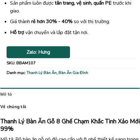
Sản phẩm luôn được
tân trang, vệ sinh, quấn PE
trước khi
giao.
Giá thành
rẻ hơn 30% - 40%
so với thị trường.
Hỗ trợ
vận chuyển và lắp đặt tận nơi.
Zalo: Hưng
SKU:
BBAM107
Danh mục:
Thanh Lý Bàn Ăn
,
Bàn Ăn Gia Đình
Mô tả
Về chúng tôi
Thanh Lý Bàn Ăn Gỗ 8 Ghế Chạm Khắc Tinh Xảo Mới
99%
Mô tả: Bộ bàn ăn gỗ gõ đỏ cao cấp với 8 ghế thiết kế sang trọng,