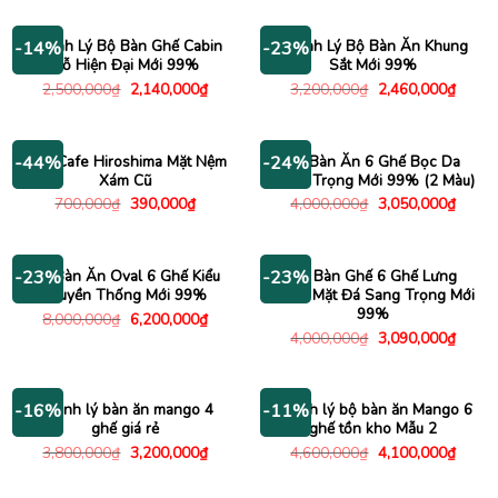
là:
tại
là:
tại
3,180,000₫.
là:
7,200,000₫.
là:
2,680,000₫.
5,800
Thanh Lý Bộ Bàn Ghế Cabin
Thanh Lý Bộ Bàn Ăn Khung
-14%
-23%
Gỗ Hiện Đại Mới 99%
Sắt Mới 99%
Giá
Giá
Giá
Giá
2,500,000
₫
2,140,000
₫
3,200,000
₫
2,460,000
₫
gốc
hiện
gốc
hiện
là:
tại
là:
tại
2,500,000₫.
là:
3,200,000₫.
là:
2,140,000₫.
2,460
Ghế Cafe Hiroshima Mặt Nệm
Bộ Bàn Ăn 6 Ghế Bọc Da
-44%
-24%
Xám Cũ
Sang Trọng Mới 99% (2 Màu)
Giá
Giá
Giá
Giá
700,000
₫
390,000
₫
4,000,000
₫
3,050,000
₫
gốc
hiện
gốc
hiện
là:
tại
là:
tại
700,000₫.
là:
4,000,000₫.
là:
390,000₫.
3,050
Bộ Bàn Ăn Oval 6 Ghế Kiểu
Bộ Bàn Ghế 6 Ghế Lưng
-23%
-23%
Truyền Thống Mới 99%
Cong Mặt Đá Sang Trọng Mới
99%
Giá
Giá
8,000,000
₫
6,200,000
₫
gốc
hiện
Giá
Giá
4,000,000
₫
3,090,000
₫
là:
tại
gốc
hiện
8,000,000₫.
là:
là:
tại
6,200,000₫.
4,000,000₫.
là:
3,090
Thanh lý bàn ăn mango 4
Thanh lý bộ bàn ăn Mango 6
-16%
-11%
ghế giá rẻ
ghế tồn kho Mẫu 2
Giá
Giá
Giá
Giá
3,800,000
₫
3,200,000
₫
4,600,000
₫
4,100,000
₫
gốc
hiện
gốc
hiện
là:
tại
là:
tại
3,800,000₫.
là:
4,600,000₫.
là: