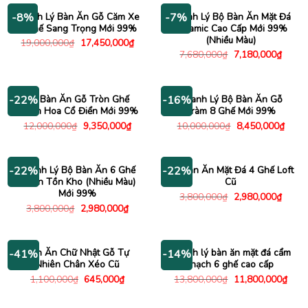
3,200,000₫.
4,100
Thanh Lý Bàn Ăn Gỗ Căm Xe
Thanh Lý Bộ Bàn Ăn Mặt Đá
-8%
-7%
8 Ghế Sang Trọng Mới 99%
Ceramic Cao Cấp Mới 99%
(Nhiều Màu)
Giá
Giá
19,000,000
₫
17,450,000
₫
gốc
hiện
Giá
Giá
7,680,000
₫
7,180,000
₫
là:
tại
gốc
hiện
19,000,000₫.
là:
là:
tại
17,450,000₫.
7,680,000₫.
là:
7,180
Bộ Bàn Ăn Gỗ Tròn Ghế
Thanh Lý Bộ Bàn Ăn Gỗ
-22%
-16%
Chạm Hoa Cổ Điển Mới 99%
Tràm 8 Ghế Mới 99%
Giá
Giá
Giá
Giá
12,000,000
₫
9,350,000
₫
10,000,000
₫
8,450,000
₫
gốc
hiện
gốc
hiện
là:
tại
là:
tại
12,000,000₫.
là:
10,000,000₫.
là:
9,350,000₫.
8,450
Thanh Lý Bộ Bàn Ăn 6 Ghế
Bộ Bàn Ăn Mặt Đá 4 Ghế Loft
-22%
-22%
Cabin Tồn Kho (Nhiều Màu)
Cũ
Mới 99%
Giá
Giá
3,800,000
₫
2,980,000
₫
gốc
hiện
Giá
Giá
3,800,000
₫
2,980,000
₫
là:
tại
gốc
hiện
3,800,000₫.
là:
là:
tại
2,980
3,800,000₫.
là:
2,980,000₫.
Bàn Ăn Chữ Nhật Gỗ Tự
Thanh lý bàn ăn mặt đá cẩm
-41%
-14%
Nhiên Chân Xéo Cũ
thạch 6 ghế cao cấp
Giá
Giá
Giá
Giá
1,100,000
₫
645,000
₫
13,800,000
₫
11,800,000
₫
gốc
hiện
gốc
hiện
là:
tại
là:
tại
1,100,000₫.
là:
13,800,000₫.
là: