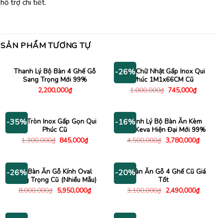
hỗ trợ chi tiết.
SẢN PHẨM TƯƠNG TỰ
Thanh Lý Bộ Bàn 4 Ghế Gỗ
Bàn Chữ Nhật Gấp Inox Qui
-26%
Sang Trọng Mới 99%
Phúc 1M1x66CM Cũ
Giá
Giá
2,200,000
₫
1,000,000
₫
745,000
₫
gốc
hiện
là:
tại
1,000,000₫.
là:
745,00
Bàn Tròn Inox Gấp Gọn Qui
Thanh Lý Bộ Bàn Ăn Kèm
-35%
-16%
Phúc Cũ
Ghế Keva Hiện Đại Mới 99%
Giá
Giá
Giá
Giá
1,300,000
₫
845,000
₫
4,500,000
₫
3,780,000
₫
gốc
hiện
gốc
hiện
là:
tại
là:
tại
1,300,000₫.
là:
4,500,000₫.
là:
845,000₫.
3,780
Bộ Bàn Ăn Gỗ Kính Oval
Bộ Bàn Ăn Gỗ 4 Ghế Cũ Giá
-26%
-20%
Sang Trọng Cũ (Nhiều Mẫu)
Tốt
Giá
Giá
Giá
Giá
8,000,000
₫
5,950,000
₫
3,100,000
₫
2,490,000
₫
gốc
hiện
gốc
hiện
là:
tại
là:
tại
8,000,000₫.
là:
3,100,000₫.
là:
5,950,000₫.
2,490