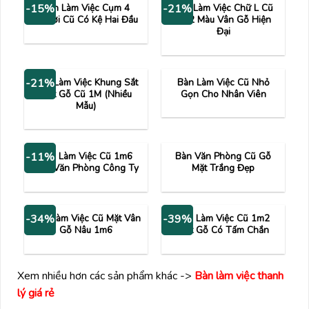
Bàn Làm Việc Cụm 4
Bàn Làm Việc Chữ L Cũ
-15%
-21%
Người Cũ Có Kệ Hai Đầu
1m2 Màu Vân Gỗ Hiện
Đại
Bàn Làm Việc Khung Sắt
Bàn Làm Việc Cũ Nhỏ
-21%
Mặt Gỗ Cũ 1M (Nhiều
Gọn Cho Nhân Viên
Mẫu)
Bàn Làm Việc Cũ 1m6
Bàn Văn Phòng Cũ Gỗ
-11%
Cho Văn Phòng Công Ty
Mặt Trắng Đẹp
Bàn Làm Việc Cũ Mặt Vân
Bàn Làm Việc Cũ 1m2
-34%
-39%
Gỗ Nâu 1m6
Mặt Gỗ Có Tấm Chắn
Xem nhiều hơn các sản phẩm khác ->
Bàn làm việc thanh
lý giá rẻ