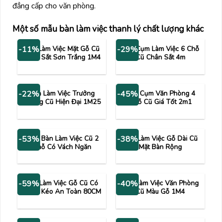
đẳng cấp cho văn phòng.
Một số mẫu bàn làm việc thanh lý chất lượng khác
Bàn Làm Việc Mặt Gỗ Cũ
Bàn Cụm Làm Việc 6 Chỗ
-11%
-29%
Chân Sắt Sơn Trắng 1M4
Cũ Chân Sắt 4m
Bàn Làm Việc Trưởng
Bàn Cụm Văn Phòng 4
-22%
-45%
Phòng Cũ Hiện Đại 1M25
Chỗ Cũ Giá Tốt 2m1
Cụm Bàn Làm Việc Cũ 2
Bàn Làm Việc Gỗ Dài Cũ
-53%
-38%
Chỗ Có Vách Ngăn
Mặt Bàn Rộng
Bàn Làm Việc Gỗ Cũ Có
Bàn Làm Việc Văn Phòng
-59%
-40%
Ngăn Kéo An Toàn 80CM
Cũ Màu Gỗ 1M4