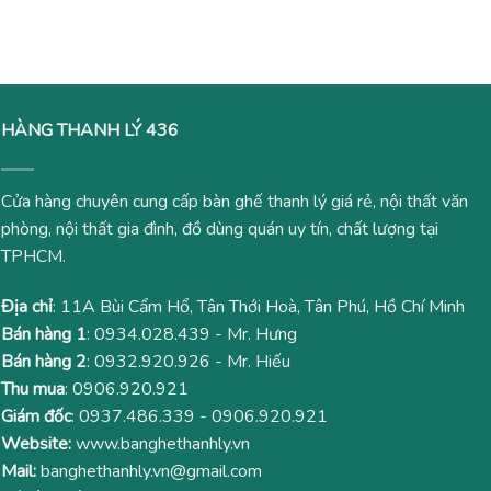
là:
tại
2,500,000₫.
là:
2,100,000₫.
HÀNG THANH LÝ 436
Cửa hàng chuyên cung cấp bàn ghế thanh lý giá rẻ, nội thất văn
phòng, nội thất gia đình, đồ dùng quán uy tín, chất lượng tại
TPHCM.
Địa chỉ
: 11A Bùi Cẩm Hổ, Tân Thới Hoà, Tân Phú, Hồ Chí Minh
Bán hàng 1
:
0934.028.439
- Mr. Hưng
Bán hàng 2
:
0932.920.926
- Mr. Hiếu
Thu mua
:
0906.920.921
Giám đốc
:
0937.486.339
-
0906.920.921
Website:
www.banghethanhly.vn
Mail:
banghethanhly.vn@gmail.com