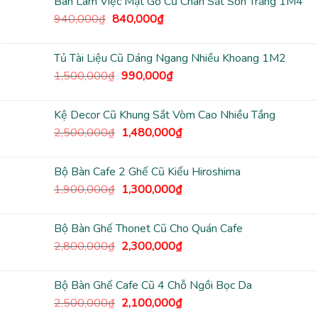
Bàn Làm Việc Mặt Gỗ Cũ Chân Sắt Sơn Trắng 1M4
3,500,000₫.
là:
Giá
Giá
940,000
₫
840,000
₫
2,480,000₫.
gốc
hiện
là:
tại
Tủ Tài Liệu Cũ Dáng Ngang Nhiều Khoang 1M2
940,000₫.
là:
Giá
Giá
1,500,000
₫
990,000
₫
840,000₫.
gốc
hiện
là:
tại
Kệ Decor Cũ Khung Sắt Vòm Cao Nhiều Tầng
1,500,000₫.
là:
Giá
Giá
2,500,000
₫
1,480,000
₫
990,000₫.
gốc
hiện
là:
tại
Bộ Bàn Cafe 2 Ghế Cũ Kiểu Hiroshima
2,500,000₫.
là:
Giá
Giá
1,900,000
₫
1,300,000
₫
1,480,000₫.
gốc
hiện
là:
tại
Bộ Bàn Ghế Thonet Cũ Cho Quán Cafe
1,900,000₫.
là:
Giá
Giá
2,800,000
₫
2,300,000
₫
1,300,000₫.
gốc
hiện
là:
tại
Bộ Bàn Ghế Cafe Cũ 4 Chỗ Ngồi Bọc Da
2,800,000₫.
là:
Giá
Giá
2,500,000
₫
2,100,000
₫
2,300,000₫.
gốc
hiện