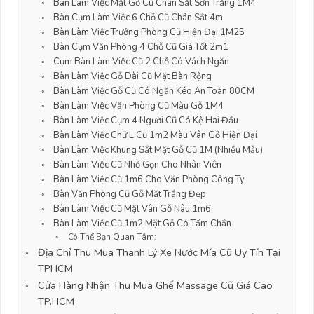
Bàn Làm Việc Mặt Gỗ Cũ Chân Sắt Sơn Trắng 1M4
Bàn Cụm Làm Việc 6 Chỗ Cũ Chân Sắt 4m
Bàn Làm Việc Trưởng Phòng Cũ Hiện Đại 1M25
Bàn Cụm Văn Phòng 4 Chỗ Cũ Giá Tốt 2m1
Cụm Bàn Làm Việc Cũ 2 Chỗ Có Vách Ngăn
Bàn Làm Việc Gỗ Dài Cũ Mặt Bàn Rộng
Bàn Làm Việc Gỗ Cũ Có Ngăn Kéo An Toàn 80CM
Bàn Làm Việc Văn Phòng Cũ Màu Gỗ 1M4
Bàn Làm Việc Cụm 4 Người Cũ Có Kệ Hai Đầu
Bàn Làm Việc Chữ L Cũ 1m2 Màu Vân Gỗ Hiện Đại
Bàn Làm Việc Khung Sắt Mặt Gỗ Cũ 1M (Nhiều Mẫu)
Bàn Làm Việc Cũ Nhỏ Gọn Cho Nhân Viên
Bàn Làm Việc Cũ 1m6 Cho Văn Phòng Công Ty
Bàn Văn Phòng Cũ Gỗ Mặt Trắng Đẹp
Bàn Làm Việc Cũ Mặt Vân Gỗ Nâu 1m6
Bàn Làm Việc Cũ 1m2 Mặt Gỗ Có Tấm Chắn
Có Thể Bạn Quan Tâm:
Địa Chỉ Thu Mua Thanh Lý Xe Nước Mía Cũ Uy Tín Tại
TPHCM
Cửa Hàng Nhận Thu Mua Ghế Massage Cũ Giá Cao
TP.HCM