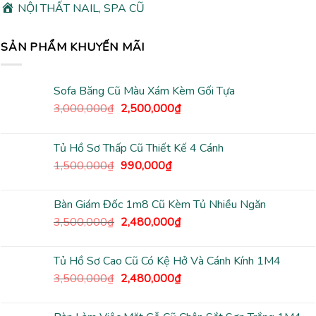
NỘI THẤT NAIL, SPA CŨ
SẢN PHẨM KHUYẾN MÃI
Sofa Băng Cũ Màu Xám Kèm Gối Tựa
Giá
Giá
3,000,000
₫
2,500,000
₫
gốc
hiện
là:
tại
Tủ Hồ Sơ Thấp Cũ Thiết Kế 4 Cánh
3,000,000₫.
là:
Giá
Giá
1,500,000
₫
990,000
₫
2,500,000₫.
gốc
hiện
là:
tại
Bàn Giám Đốc 1m8 Cũ Kèm Tủ Nhiều Ngăn
1,500,000₫.
là:
Giá
Giá
3,500,000
₫
2,480,000
₫
990,000₫.
gốc
hiện
là:
tại
Tủ Hồ Sơ Cao Cũ Có Kệ Hở Và Cánh Kính 1M4
3,500,000₫.
là:
Giá
Giá
3,500,000
₫
2,480,000
₫
2,480,000₫.
gốc
hiện
là:
tại