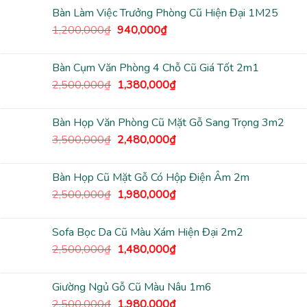
là:
tại
Bàn Làm Việc Trưởng Phòng Cũ Hiện Đại 1M25
2,500,000₫.
là:
Giá
Giá
1,200,000
₫
940,000
₫
1,780,000₫.
gốc
hiện
là:
tại
Bàn Cụm Văn Phòng 4 Chỗ Cũ Giá Tốt 2m1
1,200,000₫.
là:
Giá
Giá
2,500,000
₫
1,380,000
₫
940,000₫.
gốc
hiện
là:
tại
Bàn Họp Văn Phòng Cũ Mặt Gỗ Sang Trọng 3m2
2,500,000₫.
là:
Giá
Giá
3,500,000
₫
2,480,000
₫
1,380,000₫.
gốc
hiện
là:
tại
Bàn Họp Cũ Mặt Gỗ Có Hộp Điện Âm 2m
3,500,000₫.
là:
Giá
Giá
2,500,000
₫
1,980,000
₫
2,480,000₫.
gốc
hiện
là:
tại
Sofa Bọc Da Cũ Màu Xám Hiện Đại 2m2
2,500,000₫.
là:
Giá
Giá
2,500,000
₫
1,480,000
₫
1,980,000₫.
gốc
hiện
là:
tại
Giường Ngủ Gỗ Cũ Màu Nâu 1m6
2,500,000₫.
là:
Giá
Giá
2,500,000
₫
1,980,000
₫
1,480,000₫.