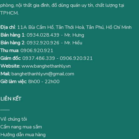
phòng, nội thất gia đình, đồ dùng quán uy tín, chất lượng tại
TPHCM.
Địa chỉ
: 11A Bùi Cẩm Hổ, Tân Thới Hoà, Tân Phú, Hồ Chí Minh
Bán hàng 1
:
0934.028.439
- Mr. Hưng
Bán hàng 2
:
0932.920.926
- Mr. Hiếu
Thu mua
:
0906.920.921
Giám đốc
:
0937.486.339
-
0906.920.921
Website:
www.banghethanhly.vn
Mail:
banghethanhly.vn@gmail.com
Giờ làm việc
: 8h00 - 22h00
LIÊN KẾT
Về chúng tôi
Cẩm nang mua sắm
Hướng dẫn mua hàng