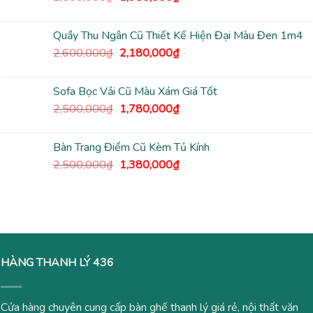
gốc
hiện
là:
tại
Quầy Thu Ngân Cũ Thiết Kế Hiện Đại Màu Đen 1m4
2,500,000₫.
là:
Giá
Giá
2,600,000
₫
2,180,000
₫
1,980,000₫.
gốc
hiện
là:
tại
Sofa Bọc Vải Cũ Màu Xám Giá Tốt
2,600,000₫.
là:
Giá
Giá
2,500,000
₫
1,780,000
₫
2,180,000₫.
gốc
hiện
là:
tại
Bàn Trang Điểm Cũ Kèm Tủ Kính
2,500,000₫.
là:
Giá
Giá
2,500,000
₫
1,380,000
₫
1,780,000₫.
gốc
hiện
là:
tại
2,500,000₫.
là:
1,380,000₫.
HÀNG THANH LÝ 436
Cửa hàng chuyên cung cấp bàn ghế thanh lý giá rẻ, nội thất văn