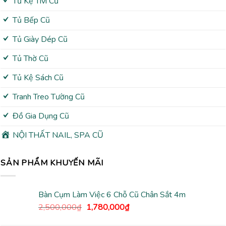
Tủ Kệ Tivi Cũ
Tủ Bếp Cũ
Tủ Giày Dép Cũ
Tủ Thờ Cũ
Tủ Kệ Sách Cũ
Tranh Treo Tường Cũ
Đồ Gia Dụng Cũ
NỘI THẤT NAIL, SPA CŨ
SẢN PHẨM KHUYẾN MÃI
Bàn Cụm Làm Việc 6 Chỗ Cũ Chân Sắt 4m
Giá
Giá
2,500,000
₫
1,780,000
₫
gốc
hiện