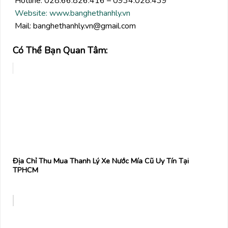
Hotline: 028.66.826.416 – 0934.028.439
Website: www.banghethanhly.vn
Mail: banghethanhly.vn@gmail.com
Có Thể Bạn Quan Tâm:
Địa Chỉ Thu Mua Thanh Lý Xe Nước Mía Cũ Uy Tín Tại
TPHCM