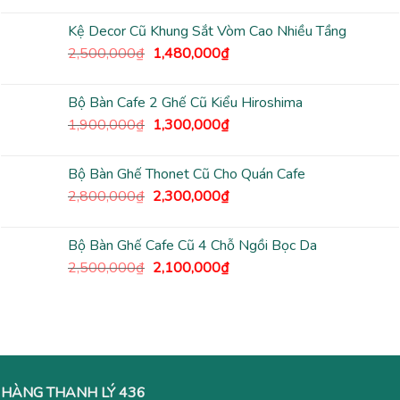
là:
tại
Kệ Decor Cũ Khung Sắt Vòm Cao Nhiều Tầng
1,500,000₫.
là:
Giá
Giá
2,500,000
₫
1,480,000
₫
990,000₫.
gốc
hiện
là:
tại
Bộ Bàn Cafe 2 Ghế Cũ Kiểu Hiroshima
2,500,000₫.
là:
Giá
Giá
1,900,000
₫
1,300,000
₫
1,480,000₫.
gốc
hiện
là:
tại
Bộ Bàn Ghế Thonet Cũ Cho Quán Cafe
1,900,000₫.
là:
Giá
Giá
2,800,000
₫
2,300,000
₫
1,300,000₫.
gốc
hiện
là:
tại
Bộ Bàn Ghế Cafe Cũ 4 Chỗ Ngồi Bọc Da
2,800,000₫.
là:
Giá
Giá
2,500,000
₫
2,100,000
₫
2,300,000₫.
gốc
hiện
là:
tại
2,500,000₫.
là:
2,100,000₫.
HÀNG THANH LÝ 436