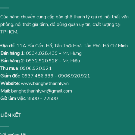
Cửa hàng chuyên cung cấp bàn ghế thanh lý giá rẻ, nội thất văn
phòng, nội thất gia đình, đồ dùng quán uy tín, chất lượng tại
TPHCM.
Địa chỉ
: 11A Bùi Cẩm Hổ, Tân Thới Hoà, Tân Phú, Hồ Chí Minh
Bán hàng 1
:
0934.028.439
- Mr. Hưng
Bán hàng 2
:
0932.920.926
- Mr. Hiếu
Thu mua
:
0906.920.921
Giám đốc
:
0937.486.339
-
0906.920.921
Website:
www.banghethanhly.vn
Mail:
banghethanhly.vn@gmail.com
Giờ làm việc
: 8h00 - 22h00
LIÊN KẾT
Về chúng tôi