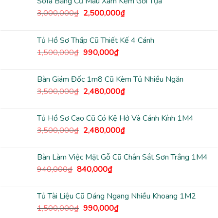
Sofa Băng Cũ Màu Xám Kèm Gối Tựa
Giá
Giá
3,000,000
₫
2,500,000
₫
gốc
hiện
là:
tại
Tủ Hồ Sơ Thấp Cũ Thiết Kế 4 Cánh
3,000,000₫.
là:
Giá
Giá
1,500,000
₫
990,000
₫
2,500,000₫.
gốc
hiện
là:
tại
Bàn Giám Đốc 1m8 Cũ Kèm Tủ Nhiều Ngăn
1,500,000₫.
là:
Giá
Giá
3,500,000
₫
2,480,000
₫
990,000₫.
gốc
hiện
là:
tại
Tủ Hồ Sơ Cao Cũ Có Kệ Hở Và Cánh Kính 1M4
3,500,000₫.
là:
Giá
Giá
3,500,000
₫
2,480,000
₫
2,480,000₫.
gốc
hiện
là:
tại
Bàn Làm Việc Mặt Gỗ Cũ Chân Sắt Sơn Trắng 1M4
3,500,000₫.
là:
Giá
Giá
940,000
₫
840,000
₫
2,480,000₫.
gốc
hiện
là:
tại
Tủ Tài Liệu Cũ Dáng Ngang Nhiều Khoang 1M2
940,000₫.
là:
Giá
Giá
1,500,000
₫
990,000
₫
840,000₫.
gốc
hiện